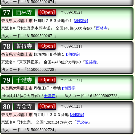
法人コード=「5150005002674」
77
[Open]
西林寺
[〒639-1052]
奈良県大和郡山市
外川町２８３番地の１
[地図等]
宗派名=『浄土真宗本願寺派』
全国148位(63カ寺)の『
西林寺
』
法人コード=「8150005002671」
78
[Open]
誓得寺
[〒639-1131]
奈良県大和郡山市
野垣内町９番地１
[地図等]
宗派名=『真宗興正派』
全国4,418位(2カ寺)の『
誓得寺
』
法人コード=「1150005002728」
79
[Open]
千體寺
[〒639-1122]
奈良県大和郡山市
丹後庄町７番地
[地図等]
全国4,418位(2カ寺)の『
千體寺
』
法人コード=「6150005002723」
80
[Open]
専念寺
[〒639-1123]
奈良県大和郡山市
筒井町１３００番地
[地図等]
宗派名=『浄土宗』
全国42位(124カ寺)の『
専念寺
』
法人コード=「5150005002724」