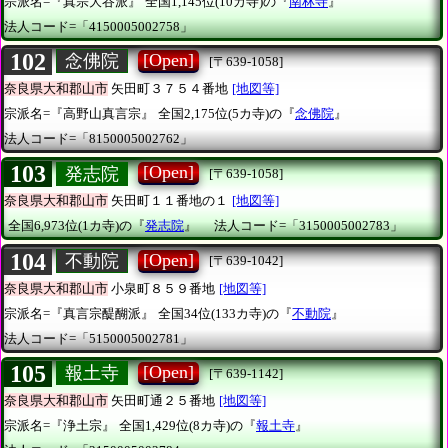
宗派名=『真宗大谷派』
全国1,145位(10カ寺)の『
南林寺
』
法人コード=「4150005002758」
102
[Open]
念佛院
[〒639-1058]
奈良県大和郡山市
矢田町３７５４番地
[地図等]
宗派名=『高野山真言宗』
全国2,175位(5カ寺)の『
念佛院
』
法人コード=「8150005002762」
103
[Open]
発志院
[〒639-1058]
奈良県大和郡山市
矢田町１１番地の１
[地図等]
全国6,973位(1カ寺)の『
発志院
』
法人コード=「3150005002783」
104
[Open]
不動院
[〒639-1042]
奈良県大和郡山市
小泉町８５９番地
[地図等]
宗派名=『真言宗醍醐派』
全国34位(133カ寺)の『
不動院
』
法人コード=「5150005002781」
105
[Open]
報土寺
[〒639-1142]
奈良県大和郡山市
矢田町通２５番地
[地図等]
宗派名=『浄土宗』
全国1,429位(8カ寺)の『
報土寺
』