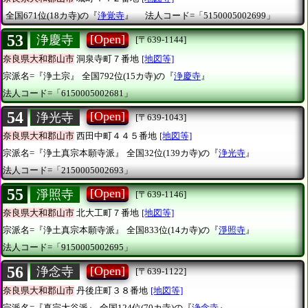
全国671位(18カ寺)の『
浄覚寺
』
法人コード=「5150005002699」
53
[Open]
浄慶寺
[〒639-1144]
奈良県大和郡山市
洞泉寺町７番地
[地図等]
宗派名=『浄土宗』
全国792位(15カ寺)の『
浄慶寺
』
法人コード=「6150005002681」
54
[Open]
浄光寺
[〒639-1043]
奈良県大和郡山市
西田中町４４５番地
[地図等]
宗派名=『浄土真宗本願寺派』
全国32位(139カ寺)の『
浄光寺
』
法人コード=「2150005002693」
55
[Open]
淨照寺
[〒639-1146]
奈良県大和郡山市
北大工町７番地
[地図等]
宗派名=『浄土真宗本願寺派』
全国833位(14カ寺)の『
淨照寺
』
法人コード=「9150005002695」
56
[Open]
浄念寺
[〒639-1122]
奈良県大和郡山市
丹後庄町３８番地
[地図等]
宗派名=『真宗大谷派』
全国124位(70カ寺)の『
浄念寺
』