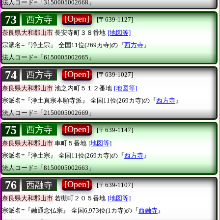
法人コード=「3150005002668」
73
[Open]
西方寺
[〒639-1127]
奈良県大和郡山市
長安寺町３８番地
[地図等]
宗派名=『浄土宗』
全国11位(269カ寺)の『
西方寺
』
法人コード=「6150005002665」
74
[Open]
西方寺
[〒639-1027]
奈良県大和郡山市
池之内町５１２番地
[地図等]
宗派名=『浄土真宗本願寺派』
全国11位(269カ寺)の『
西方寺
』
法人コード=「2150005002669」
75
[Open]
西方寺
[〒639-1147]
奈良県大和郡山市
車町５番地
[地図等]
宗派名=『浄土宗』
全国11位(269カ寺)の『
西方寺
』
法人コード=「8150005002663」
76
[Open]
西融寺
[〒639-1107]
奈良県大和郡山市
若槻町２０５番地
[地図等]
宗派名=『融通念仏宗』
全国6,973位(1カ寺)の『
西融寺
』