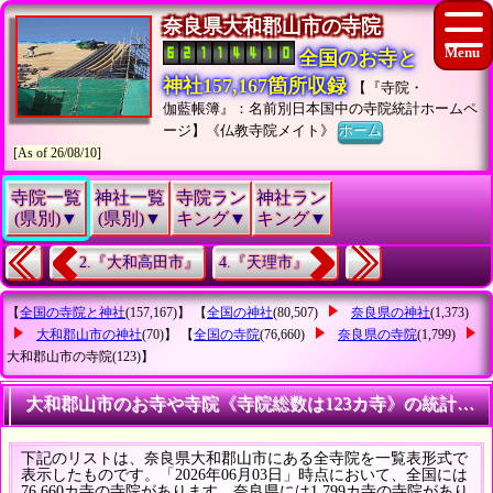
奈良県大和郡山市の寺院
全国のお寺と
神社157,167箇所収録
【『寺院・
伽藍帳簿』：名前別日本国中の寺院統計ホームペ
ージ】《仏教寺院メイト》
ホーム
[As of 26/08/10]
寺院一覧
神社一覧
寺院ラン
神社ラン
(県別)▼
(県別)▼
キング▼
キング▼
2.『大和高田市』
4.『天理市』
【
全国の寺院と神社
(157,167)】 【
全国の神社
(80,507)
奈良県の神社
(1,373)
大和郡山市の神社
(70)】 【
全国の寺院
(76,660)
奈良県の寺院
(1,799)
大和郡山市の寺院
(123)】
大和郡山市のお寺や寺院《寺院総数は123カ寺》の統計調査
下記のリストは、奈良県大和郡山市にある全寺院を一覧表形式で
表示したものです。「2026年06月03日」時点において、全国には
76,660カ寺の寺院があります。奈良県には1,799カ寺の寺院があり