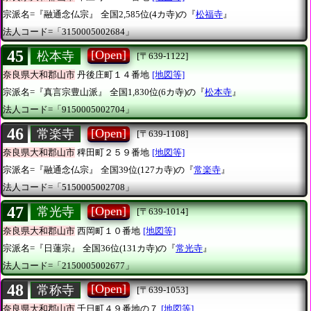
宗派名=『融通念仏宗』
全国2,585位(4カ寺)の『
松福寺
』
法人コード=「3150005002684」
45
[Open]
松本寺
[〒639-1122]
奈良県大和郡山市
丹後庄町１４番地
[地図等]
宗派名=『真言宗豊山派』
全国1,830位(6カ寺)の『
松本寺
』
法人コード=「9150005002704」
46
[Open]
常楽寺
[〒639-1108]
奈良県大和郡山市
稗田町２５９番地
[地図等]
宗派名=『融通念仏宗』
全国39位(127カ寺)の『
常楽寺
』
法人コード=「5150005002708」
47
[Open]
常光寺
[〒639-1014]
奈良県大和郡山市
西岡町１０番地
[地図等]
宗派名=『日蓮宗』
全国36位(131カ寺)の『
常光寺
』
法人コード=「2150005002677」
48
[Open]
常称寺
[〒639-1053]
奈良県大和郡山市
千日町４９番地の７
[地図等]