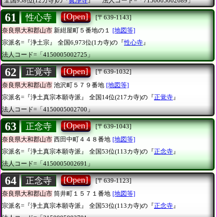
全国958位(12カ寺)の『
眞淨寺
』
法人コード=「7150005002689」
61
[Open]
性心寺
[〒639-1143]
奈良県大和郡山市
新紺屋町５番地の１
[地図等]
宗派名=『浄土宗』
全国6,973位(1カ寺)の『
性心寺
』
法人コード=「4150005002725」
62
[Open]
正覚寺
[〒639-1032]
奈良県大和郡山市
池沢町５７９番地
[地図等]
宗派名=『浄土真宗本願寺派』
全国14位(217カ寺)の『
正覚寺
』
法人コード=「4150005002700」
63
[Open]
正念寺
[〒639-1043]
奈良県大和郡山市
西田中町４４８番地
[地図等]
宗派名=『浄土真宗本願寺派』
全国53位(113カ寺)の『
正念寺
』
法人コード=「4150005002691」
64
[Open]
正念寺
[〒639-1123]
奈良県大和郡山市
筒井町１５７１番地
[地図等]
宗派名=『浄土真宗本願寺派』
全国53位(113カ寺)の『
正念寺
』