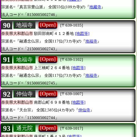
宗派名=『真言宗豊山派』
全国55位(109カ寺)の『
地藏寺
』
法人コード=「8150005002746」
90
[Open]
地福寺
[〒639-1035]
奈良県大和郡山市
額田部南町４１２番地
[地図等]
宗派名=『融通念仏宗』
全国117位(73カ寺)の『
地福寺
』
法人コード=「2150005002743」
91
[Open]
地福寺
[〒639-1102]
奈良県大和郡山市
上三橋町２６４番地
[地図等]
宗派名=『融通念仏宗』
全国117位(73カ寺)の『
地福寺
』
法人コード=「9150005002745」
92
[Open]
仲仙寺
[〒639-1007]
奈良県大和郡山市
南郡山町６９８番地
[地図等]
宗派名=『天台宗』
全国2,585位(4カ寺)の『
仲仙寺
』
法人コード=「1150005002744」
93
[Open]
通元院
[〒639-1017]
奈良県大和郡山市
藤原町１番４３号
[地図等]