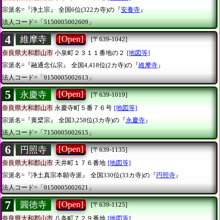
宗派名=『浄土宗』
全国6位(322カ寺)の『
安養寺
』
法人コード=「5150005002609」
4
[Open]
維摩寺
[〒639-1042]
奈良県大和郡山市
小泉町２３１１番地の２
[地図等]
宗派名=『融通念仏宗』
全国4,418位(2カ寺)の『
維摩寺
』
法人コード=「9150005002613」
5
[Open]
永慶寺
[〒639-1019]
奈良県大和郡山市
永慶寺町５番７６号
[地図等]
宗派名=『黄檗宗』
全国3,258位(3カ寺)の『
永慶寺
』
法人コード=「7150005002615」
6
[Open]
円照寺
[〒639-1135]
奈良県大和郡山市
天井町１７６番地
[地図等]
宗派名=『浄土真宗本願寺派』
全国330位(33カ寺)の『
円照寺
』
法人コード=「9150005002621」
7
[Open]
圓徳寺
[〒639-1125]
奈良県大和郡山市
八条町７２９番地
[地図等]