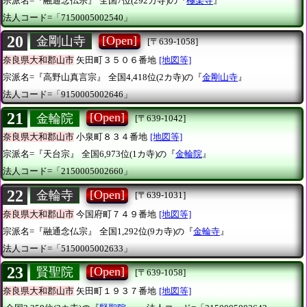
宗派名=『融通念仏宗』
全国7位(292カ寺)の『
極楽寺
』
法人コード=「7150005002540」
20
[Open]
金剛山寺
[〒639-1058]
奈良県大和郡山市
矢田町３５０６番地
[地図等]
宗派名=『高野山真言宗』
全国4,418位(2カ寺)の『
金剛山寺
』
法人コード=「9150005002646」
21
[Open]
金輪院
[〒639-1042]
奈良県大和郡山市
小泉町８３４番地
[地図等]
宗派名=『天台宗』
全国6,973位(1カ寺)の『
金輪院
』
法人コード=「2150005002660」
22
[Open]
金輪寺
[〒639-1031]
奈良県大和郡山市
今国府町７４９番地
[地図等]
宗派名=『融通念仏宗』
全国1,292位(9カ寺)の『
金輪寺
』
法人コード=「5150005002633」
23
[Open]
賢聖院
[〒639-1058]
奈良県大和郡山市
矢田町１９３７番地
[地図等]