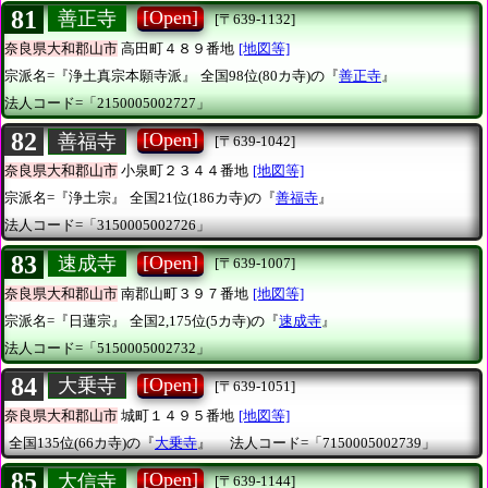
81
[Open]
善正寺
[〒639-1132]
奈良県大和郡山市
高田町４８９番地
[地図等]
宗派名=『浄土真宗本願寺派』
全国98位(80カ寺)の『
善正寺
』
法人コード=「2150005002727」
82
[Open]
善福寺
[〒639-1042]
奈良県大和郡山市
小泉町２３４４番地
[地図等]
宗派名=『浄土宗』
全国21位(186カ寺)の『
善福寺
』
法人コード=「3150005002726」
83
[Open]
速成寺
[〒639-1007]
奈良県大和郡山市
南郡山町３９７番地
[地図等]
宗派名=『日蓮宗』
全国2,175位(5カ寺)の『
速成寺
』
法人コード=「5150005002732」
84
[Open]
大乗寺
[〒639-1051]
奈良県大和郡山市
城町１４９５番地
[地図等]
全国135位(66カ寺)の『
大乗寺
』
法人コード=「7150005002739」
85
[Open]
大信寺
[〒639-1144]