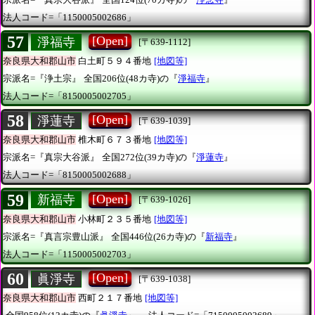
法人コード=「1150005002686」
57
[Open]
淨福寺
[〒639-1112]
奈良県大和郡山市
白土町５９４番地
[地図等]
宗派名=『浄土宗』
全国206位(48カ寺)の『
淨福寺
』
法人コード=「8150005002705」
58
[Open]
淨蓮寺
[〒639-1039]
奈良県大和郡山市
椎木町６７３番地
[地図等]
宗派名=『真宗大谷派』
全国272位(39カ寺)の『
淨蓮寺
』
法人コード=「8150005002688」
59
[Open]
新福寺
[〒639-1026]
奈良県大和郡山市
小林町２３５番地
[地図等]
宗派名=『真言宗豊山派』
全国446位(26カ寺)の『
新福寺
』
法人コード=「1150005002703」
60
[Open]
眞淨寺
[〒639-1038]
奈良県大和郡山市
西町２１７番地
[地図等]