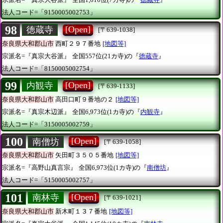
法人コード=「9150005002753」
98
[Open]
徳蔵寺
[〒639-1038]
奈良県大和郡山市
西町２９７番地
[地図等]
宗派名=『真宗大谷派』
全国557位(21カ寺)の『
徳蔵寺
』
法人コード=「8150005002754」
99
[Open]
内観寺
[〒639-1133]
奈良県大和郡山市
高田口町９番地の２
[地図等]
宗派名=『真宗木辺派』
全国6,973位(1カ寺)の『
内観寺
』
法人コード=「3150005002759」
100
[Open]
南僧坊
[〒639-1058]
奈良県大和郡山市
矢田町３５０５番地
[地図等]
宗派名=『高野山真言宗』
全国6,973位(1カ寺)の『
南僧坊
』
法人コード=「5150005002757」
101
[Open]
南林寺
[〒639-1021]
奈良県大和郡山市
新木町１３７番地
[地図等]