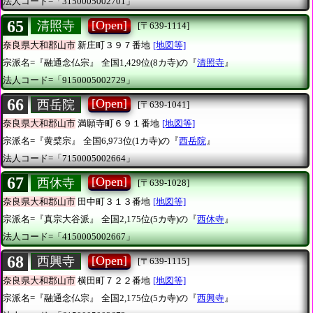
法人コード=「3150005002701」
65
[Open]
清照寺
[〒639-1114]
奈良県大和郡山市
新庄町３９７番地
[地図等]
宗派名=『融通念仏宗』
全国1,429位(8カ寺)の『
清照寺
』
法人コード=「9150005002729」
66
[Open]
西岳院
[〒639-1041]
奈良県大和郡山市
満願寺町６９１番地
[地図等]
宗派名=『黄檗宗』
全国6,973位(1カ寺)の『
西岳院
』
法人コード=「7150005002664」
67
[Open]
西休寺
[〒639-1028]
奈良県大和郡山市
田中町３１３番地
[地図等]
宗派名=『真宗大谷派』
全国2,175位(5カ寺)の『
西休寺
』
法人コード=「4150005002667」
68
[Open]
西興寺
[〒639-1115]
奈良県大和郡山市
横田町７２２番地
[地図等]
宗派名=『融通念仏宗』
全国2,175位(5カ寺)の『
西興寺
』