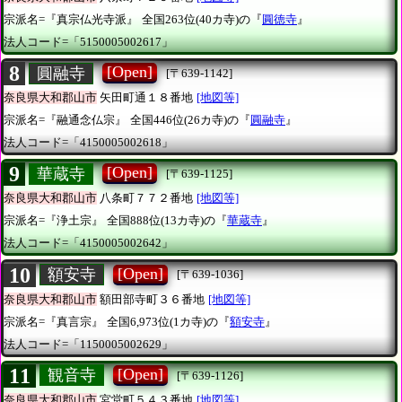
宗派名=『真宗仏光寺派』
全国263位(40カ寺)の『
圓徳寺
』
法人コード=「5150005002617」
8
[Open]
圓融寺
[〒639-1142]
奈良県大和郡山市
矢田町通１８番地
[地図等]
宗派名=『融通念仏宗』
全国446位(26カ寺)の『
圓融寺
』
法人コード=「4150005002618」
9
[Open]
華蔵寺
[〒639-1125]
奈良県大和郡山市
八条町７７２番地
[地図等]
宗派名=『浄土宗』
全国888位(13カ寺)の『
華蔵寺
』
法人コード=「4150005002642」
10
[Open]
額安寺
[〒639-1036]
奈良県大和郡山市
額田部寺町３６番地
[地図等]
宗派名=『真言宗』
全国6,973位(1カ寺)の『
額安寺
』
法人コード=「1150005002629」
11
[Open]
観音寺
[〒639-1126]
奈良県大和郡山市
宮堂町５４３番地
[地図等]