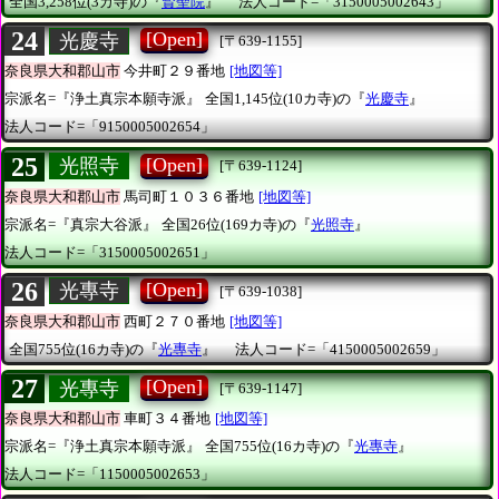
全国3,258位(3カ寺)の『
賢聖院
』
法人コード=「3150005002643」
24
[Open]
光慶寺
[〒639-1155]
奈良県大和郡山市
今井町２９番地
[地図等]
宗派名=『浄土真宗本願寺派』
全国1,145位(10カ寺)の『
光慶寺
』
法人コード=「9150005002654」
25
[Open]
光照寺
[〒639-1124]
奈良県大和郡山市
馬司町１０３６番地
[地図等]
宗派名=『真宗大谷派』
全国26位(169カ寺)の『
光照寺
』
法人コード=「3150005002651」
26
[Open]
光專寺
[〒639-1038]
奈良県大和郡山市
西町２７０番地
[地図等]
全国755位(16カ寺)の『
光專寺
』
法人コード=「4150005002659」
27
[Open]
光專寺
[〒639-1147]
奈良県大和郡山市
車町３４番地
[地図等]
宗派名=『浄土真宗本願寺派』
全国755位(16カ寺)の『
光專寺
』
法人コード=「1150005002653」