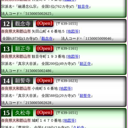
宗派名=『融通念仏宗』
全国1位(762カ寺)の『
観音寺
』
法人コード=「5150005002625」
12
[Open]
觀念寺
[〒639-1055]
奈良県大和郡山市
矢田山町４６番地５
[地図等]
全国6,973位(1カ寺)の『
觀念寺
』
法人コード=「1150005009046」
13
[Open]
願正寺
[〒639-1161]
奈良県大和郡山市
観音寺町１９３番地
[地図等]
宗派名=『真宗大谷派』
全国200位(49カ寺)の『
願正寺
』
法人コード=「3150005002486」
14
[Open]
願誓寺
[〒639-1023]
奈良県大和郡山市
小南町５６番地
[地図等]
宗派名=『真宗大谷派』
全国588位(20カ寺)の『
願誓寺
』
法人コード=「2150005002628」
15
[Open]
久松寺
[〒639-1051]
奈良県大和郡山市
城町１４７０番地
[地図等]
宗派名=『曹洞宗』
全国4,418位(2カ寺)の『
久松寺
』