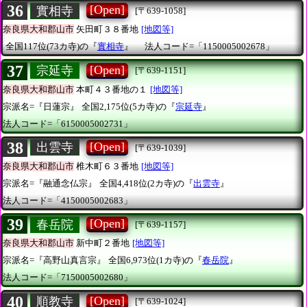
36
[Open]
實相寺
[〒639-1058]
奈良県大和郡山市
矢田町３８番地
[地図等]
全国117位(73カ寺)の『
實相寺
』
法人コード=「1150005002678」
37
[Open]
宗延寺
[〒639-1151]
奈良県大和郡山市
本町４３番地の１
[地図等]
宗派名=『日蓮宗』
全国2,175位(5カ寺)の『
宗延寺
』
法人コード=「6150005002731」
38
[Open]
出雲寺
[〒639-1039]
奈良県大和郡山市
椎木町６３番地
[地図等]
宗派名=『融通念仏宗』
全国4,418位(2カ寺)の『
出雲寺
』
法人コード=「4150005002683」
39
[Open]
春岳院
[〒639-1157]
奈良県大和郡山市
新中町２番地
[地図等]
宗派名=『高野山真言宗』
全国6,973位(1カ寺)の『
春岳院
』
法人コード=「7150005002680」
40
[Open]
順教寺
[〒639-1024]