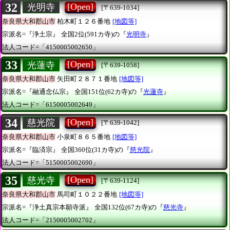
32
[Open]
光明寺
[〒639-1034]
奈良県大和郡山市
柏木町１２６番地
[地図等]
宗派名=『浄土宗』
全国2位(591カ寺)の『
光明寺
』
法人コード=「4150005002650」
33
[Open]
光蓮寺
[〒639-1058]
奈良県大和郡山市
矢田町２８７１番地
[地図等]
宗派名=『融通念仏宗』
全国151位(62カ寺)の『
光蓮寺
』
法人コード=「6150005002649」
34
[Open]
慈光院
[〒639-1042]
奈良県大和郡山市
小泉町８６５番地
[地図等]
宗派名=『臨済宗』
全国360位(31カ寺)の『
慈光院
』
法人コード=「5150005002690」
35
[Open]
慈光寺
[〒639-1124]
奈良県大和郡山市
馬司町１０２２番地
[地図等]
宗派名=『浄土真宗本願寺派』
全国132位(67カ寺)の『
慈光寺
』
法人コード=「2150005002702」