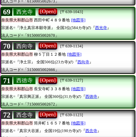
法人コード=「6150005002673」
69
[Open]
西光寺
[〒639-1043]
奈良県大和郡山市
西田中町４８９番地
[地図等]
宗派名=『浄土真宗本願寺派』
全国3位(584カ寺)の『
西光寺
』
法人コード=「9150005002670」
70
[Open]
西向寺
[〒639-1134]
奈良県大和郡山市
柳５丁目１２番地
[地図等]
宗派名=『浄土宗』
全国506位(23カ寺)の『
西向寺
』
法人コード=「5150005002666」
71
[Open]
西徳寺
[〒639-1127]
奈良県大和郡山市
長安寺町３３８番地
[地図等]
宗派名=『真宗興正派』
全国360位(31カ寺)の『
西徳寺
』
法人コード=「7150005002672」
72
[Open]
西念寺
[〒639-1123]
奈良県大和郡山市
筒井町１６５７番地
[地図等]
宗派名=『真宗大谷派』
全国19位(190カ寺)の『
西念寺
』