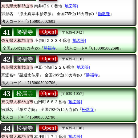
奈良県大和郡山市
南井町９０番地
[地図等]
宗派名=『浄土真宗本願寺派』
全国755位(16カ寺)の『
順教寺
』
法人コード=「3150005002692」
41
[Open]
勝福寺
[〒639-1042]
奈良県大和郡山市
小泉町２３３４番地
[地図等]
全国285位(38カ寺)の『
勝福寺
』
法人コード=「6150005002698」
42
[Open]
勝福寺
[〒639-1116]
奈良県大和郡山市
伊豆七条町２２６番地
[地図等]
宗派名=『融通念仏宗』
全国285位(38カ寺)の『
勝福寺
』
法人コード=「7150005002706」
43
[Open]
松尾寺
[〒639-1057]
奈良県大和郡山市
山田町６８３番地
[地図等]
宗派名=『単立寺院』
全国792位(15カ寺)の『
松尾寺
』
法人コード=「4150005002790」
44
[Open]
松福寺
[〒639-1136]
奈良県大和郡山市
本庄町１７１番地
[地図等]