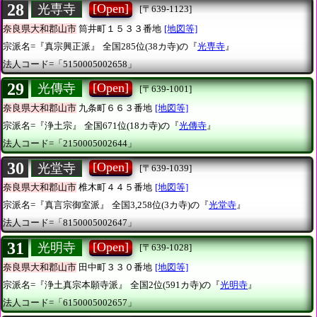
28
[Open]
光専寺
[〒639-1123]
奈良県大和郡山市
筒井町１５３３番地
[地図等]
宗派名=『真宗興正派』
全国285位(38カ寺)の『
光専寺
』
法人コード=「5150005002658」
29
[Open]
光傳寺
[〒639-1001]
奈良県大和郡山市
九条町６６３番地
[地図等]
宗派名=『浄土宗』
全国671位(18カ寺)の『
光傳寺
』
法人コード=「2150005002644」
30
[Open]
光堂寺
[〒639-1039]
奈良県大和郡山市
椎木町４４５番地
[地図等]
宗派名=『真言宗御室派』
全国3,258位(3カ寺)の『
光堂寺
』
法人コード=「8150005002647」
31
[Open]
光明寺
[〒639-1028]
奈良県大和郡山市
田中町３３０番地
[地図等]
宗派名=『浄土真宗本願寺派』
全国2位(591カ寺)の『
光明寺
』
法人コード=「6150005002657」