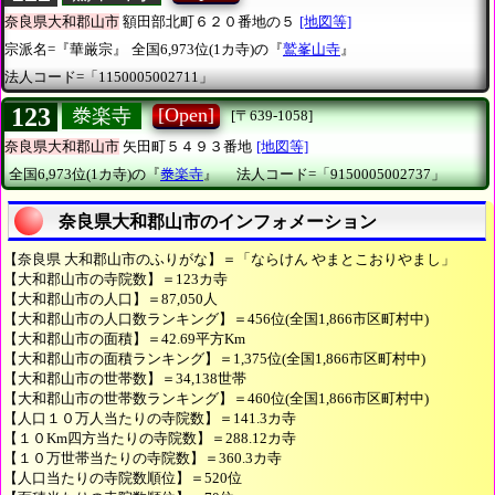
奈良県大和郡山市
額田部北町６２０番地の５
[地図等]
宗派名=『華厳宗』
全国6,973位(1カ寺)の『
鷲峯山寺
』
法人コード=「1150005002711」
123
[Open]
𣳾楽寺
[〒639-1058]
奈良県大和郡山市
矢田町５４９３番地
[地図等]
全国6,973位(1カ寺)の『
𣳾楽寺
』
法人コード=「9150005002737」
奈良県大和郡山市のインフォメーション
【奈良県 大和郡山市のふりがな】＝「ならけん やまとこおりやまし」
【大和郡山市の寺院数】＝123カ寺
【大和郡山市の人口】＝87,050人
【大和郡山市の人口数ランキング】＝456位(全国1,866市区町村中)
【大和郡山市の面積】＝42.69平方Km
【大和郡山市の面積ランキング】＝1,375位(全国1,866市区町村中)
【大和郡山市の世帯数】＝34,138世帯
【大和郡山市の世帯数ランキング】＝460位(全国1,866市区町村中)
【人口１０万人当たりの寺院数】＝141.3カ寺
【１０Km四方当たりの寺院数】＝288.12カ寺
【１０万世帯当たりの寺院数】＝360.3カ寺
【人口当たりの寺院数順位】＝520位