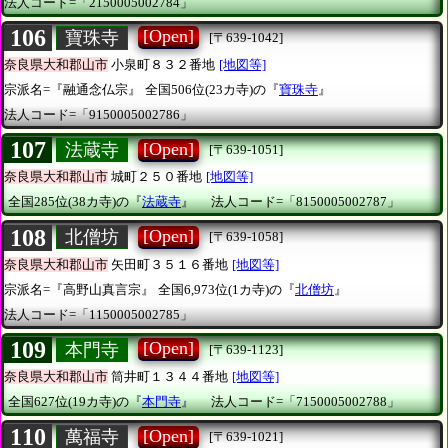
法人コード=「2150005002784」
106
[Open]
寶珠寺
[〒639-1042]
奈良県大和郡山市
小泉町８３２番地
[地図等]
宗派名=『融通念仏宗』
全国506位(23カ寺)の『
寶珠寺
』
法人コード=「9150005002786」
107
[Open]
法蔵寺
[〒639-1051]
奈良県大和郡山市
城町２５０番地
[地図等]
全国285位(38カ寺)の『
法蔵寺
』
法人コード=「8150005002787」
108
[Open]
北僧坊
[〒639-1058]
奈良県大和郡山市
矢田町３５１６番地
[地図等]
宗派名=『高野山真言宗』
全国6,973位(1カ寺)の『
北僧坊
』
法人コード=「1150005002785」
109
[Open]
本門寺
[〒639-1123]
奈良県大和郡山市
筒井町１３４４番地
[地図等]
全国627位(19カ寺)の『
本門寺
』
法人コード=「7150005002788」
110
[Open]
萬福寺
[〒639-1021]