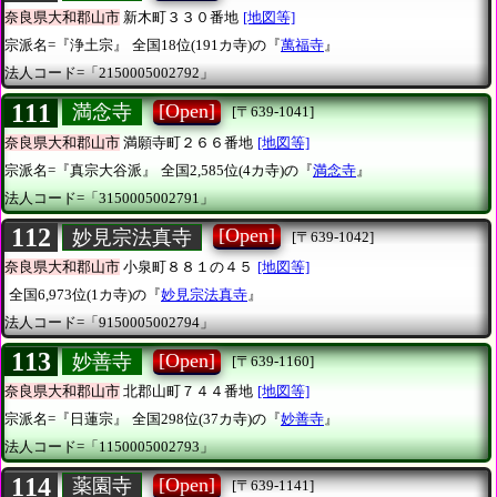
奈良県大和郡山市
新木町３３０番地
[地図等]
宗派名=『浄土宗』
全国18位(191カ寺)の『
萬福寺
』
法人コード=「2150005002792」
111
[Open]
満念寺
[〒639-1041]
奈良県大和郡山市
満願寺町２６６番地
[地図等]
宗派名=『真宗大谷派』
全国2,585位(4カ寺)の『
満念寺
』
法人コード=「3150005002791」
112
[Open]
妙見宗法真寺
[〒639-1042]
奈良県大和郡山市
小泉町８８１の４５
[地図等]
全国6,973位(1カ寺)の『
妙見宗法真寺
』
法人コード=「9150005002794」
113
[Open]
妙善寺
[〒639-1160]
奈良県大和郡山市
北郡山町７４４番地
[地図等]
宗派名=『日蓮宗』
全国298位(37カ寺)の『
妙善寺
』
法人コード=「1150005002793」
114
[Open]
薬園寺
[〒639-1141]