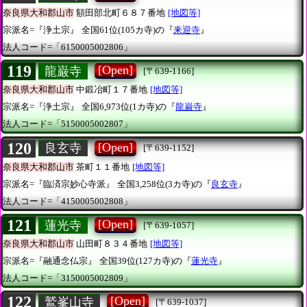
奈良県大和郡山市
額田部北町６８７番地
[地図等]
宗派名=『浄土宗』
全国61位(105カ寺)の『
来迎寺
』
法人コード=「6150005002806」
119
[Open]
龍巌寺
[〒639-1166]
奈良県大和郡山市
中鍛冶町１７番地
[地図等]
宗派名=『浄土宗』
全国6,973位(1カ寺)の『
龍巌寺
』
法人コード=「5150005002807」
120
[Open]
良玄寺
[〒639-1152]
奈良県大和郡山市
茶町１１番地
[地図等]
宗派名=『臨済宗妙心寺派』
全国3,258位(3カ寺)の『
良玄寺
』
法人コード=「4150005002808」
121
[Open]
蓮光寺
[〒639-1057]
奈良県大和郡山市
山田町８３４番地
[地図等]
宗派名=『融通念仏宗』
全国39位(127カ寺)の『
蓮光寺
』
法人コード=「3150005002809」
122
[Open]
鷲峯山寺
[〒639-1037]