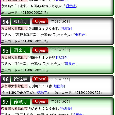
宗派名=『日蓮宗』
全国4,418位(2カ寺)の『
通元院
』
法人コード=「7150005002747」
94
[Open]
東明寺
[〒639-1058]
奈良県大和郡山市
矢田町２２３０番地
[地図等]
宗派名=『高野山真言宗』
全国458位(25カ寺)の『
東明寺
』
法人コード=「1150005002752」
95
[Open]
洞泉寺
[〒639-1144]
奈良県大和郡山市
洞泉寺町１５番地
[地図等]
宗派名=『浄土宗』
全国239位(43カ寺)の『
洞泉寺
』
法人コード=「2150005002751」
96
[Open]
徳源寺
[〒639-1111]
奈良県大和郡山市
石川町５４０番
[地図等]
全国1,292位(9カ寺)の『
徳源寺
』
法人コード=「7150005002755」
97
[Open]
德藏寺
[〒639-1027]
奈良県大和郡山市
池之内町５２９番地
[地図等]
宗派名=『真宗大谷派』
全国1,616位(7カ寺)の『
德藏寺
』