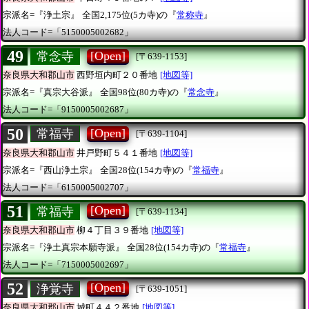
宗派名=『浄土宗』
全国2,175位(5カ寺)の『
常称寺
』
法人コード=「5150005002682」
49
[Open]
常念寺
[〒639-1153]
奈良県大和郡山市
西野垣内町２０番地
[地図等]
宗派名=『真宗大谷派』
全国98位(80カ寺)の『
常念寺
』
法人コード=「9150005002687」
50
[Open]
常福寺
[〒639-1104]
奈良県大和郡山市
井戸野町５４１番地
[地図等]
宗派名=『西山浄土宗』
全国28位(154カ寺)の『
常福寺
』
法人コード=「6150005002707」
51
[Open]
常福寺
[〒639-1134]
奈良県大和郡山市
柳４丁目３９番地
[地図等]
宗派名=『浄土真宗本願寺派』
全国28位(154カ寺)の『
常福寺
』
法人コード=「7150005002697」
52
[Open]
浄覚寺
[〒639-1051]
奈良県大和郡山市
城町４４２番地
[地図等]