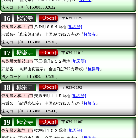
法人コード=「6150005002632」
16
[Open]
極樂寺
[〒639-1125]
奈良県大和郡山市
八条町６９４番地
[地図等]
宗派名=『真宗興正派』
全国89位(82カ寺)の『
極樂寺
』
法人コード=「1150005002538」
17
[Open]
極楽寺
[〒639-1101]
奈良県大和郡山市
下三橋町９５２番地
[地図等]
宗派名=『高野山真言宗』
全国7位(292カ寺)の『
極楽寺
』
法人コード=「9150005002539」
18
[Open]
極樂寺
[〒639-1103]
奈良県大和郡山市
美濃庄町１１５番地
[地図等]
宗派名=『融通念仏宗』
全国89位(82カ寺)の『
極樂寺
』
法人コード=「6150005002541」
19
[Open]
極楽寺
[〒639-1100]
奈良県大和郡山市
檪枝町１０３番地
[地図等]