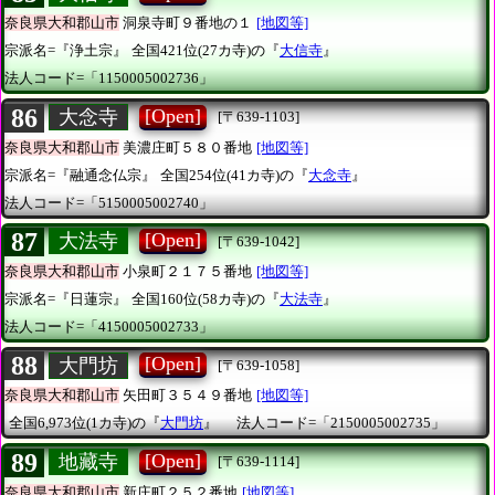
奈良県大和郡山市
洞泉寺町９番地の１
[地図等]
宗派名=『浄土宗』
全国421位(27カ寺)の『
大信寺
』
法人コード=「1150005002736」
86
[Open]
大念寺
[〒639-1103]
奈良県大和郡山市
美濃庄町５８０番地
[地図等]
宗派名=『融通念仏宗』
全国254位(41カ寺)の『
大念寺
』
法人コード=「5150005002740」
87
[Open]
大法寺
[〒639-1042]
奈良県大和郡山市
小泉町２１７５番地
[地図等]
宗派名=『日蓮宗』
全国160位(58カ寺)の『
大法寺
』
法人コード=「4150005002733」
88
[Open]
大門坊
[〒639-1058]
奈良県大和郡山市
矢田町３５４９番地
[地図等]
全国6,973位(1カ寺)の『
大門坊
』
法人コード=「2150005002735」
89
[Open]
地藏寺
[〒639-1114]
奈良県大和郡山市
新庄町２５２番地
[地図等]