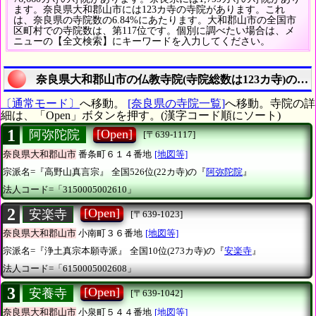
ます。奈良県大和郡山市には123カ寺の寺院があります。これ
は、奈良県の寺院数の6.84%にあたります。大和郡山市の全国市
区町村での寺院数は、第117位です。個別に調べたい場合は、メ
ニューの【全文検索】にキーワードを入力してください。
奈良県大和郡山市の仏教寺院(寺院総数は123カ寺)の詳
〔通常モード〕
へ移動。
[奈良県の寺院一覧]
へ移動。寺院の詳
細は、「Open」ボタンを押す。(漢字コード順にソート)
1
[Open]
阿弥陀院
[〒639-1117]
奈良県大和郡山市
番条町６１４番地
[地図等]
宗派名=『高野山真言宗』
全国526位(22カ寺)の『
阿弥陀院
』
法人コード=「3150005002610」
2
[Open]
安楽寺
[〒639-1023]
奈良県大和郡山市
小南町３６番地
[地図等]
宗派名=『浄土真宗本願寺派』
全国10位(273カ寺)の『
安楽寺
』
法人コード=「6150005002608」
3
[Open]
安養寺
[〒639-1042]
奈良県大和郡山市
小泉町５４４番地
[地図等]