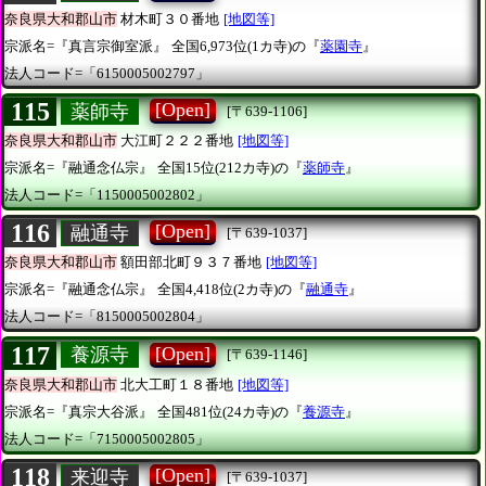
奈良県大和郡山市
材木町３０番地
[地図等]
宗派名=『真言宗御室派』
全国6,973位(1カ寺)の『
薬園寺
』
法人コード=「6150005002797」
115
[Open]
薬師寺
[〒639-1106]
奈良県大和郡山市
大江町２２２番地
[地図等]
宗派名=『融通念仏宗』
全国15位(212カ寺)の『
薬師寺
』
法人コード=「1150005002802」
116
[Open]
融通寺
[〒639-1037]
奈良県大和郡山市
額田部北町９３７番地
[地図等]
宗派名=『融通念仏宗』
全国4,418位(2カ寺)の『
融通寺
』
法人コード=「8150005002804」
117
[Open]
養源寺
[〒639-1146]
奈良県大和郡山市
北大工町１８番地
[地図等]
宗派名=『真宗大谷派』
全国481位(24カ寺)の『
養源寺
』
法人コード=「7150005002805」
118
[Open]
来迎寺
[〒639-1037]