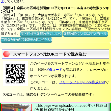
ク
してください。
【質問４】全国の市区町村別面積100平方キロメートル当りの寺院数ランキ
ングは？
【回答４】「第1位」は、大阪府大阪市天王寺区の『3,822.31ヶ寺』です。
「第2位」は、東京都台東区の『3,422.35ヶ寺』です。「第3位」は、京都府
京都市上京区の『3,143.67ヶ寺』です。「第4位」は、京都府京都市下京区
の『2,595.87ヶ寺』です。「第5位」は、京都府京都市東山区の『2,232.62ヶ
寺』です。全国の市区町村県別寺院ランキングの詳細は、下記のボタンで確
認できます。
市区町村別寺院数ランキング
寺院数順位(人口10万人当たり)
寺院数順位(面積100平方Km当たり)
スマートフォンではQRコードで読み込む
このページをスマートフォンなどから読み込む場合
は、上記の
QRコード
を読み取ると、このページの
ホームページが表示されます。
このQRコードは、
フリーソフトQRCode作成Tool
で
作りました。
（QRコードは、株式会社デンソーウェーブの登録商標です）
[This page was uploaded on 2026年07月28日
(火曜日)08時16分49秒]