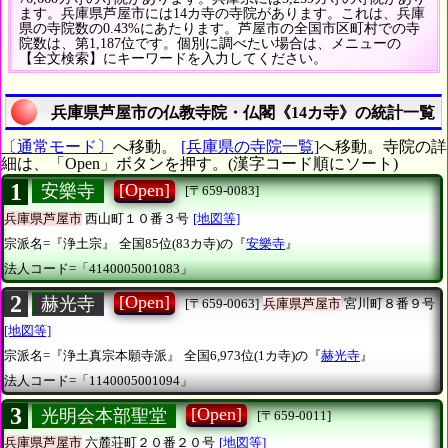
ます。兵庫県芦屋市には14カ寺の寺院があります。これは、兵庫
県の寺院数の0.43%にあたります。芦屋市の全国市区町村での寺
院数は、第1,187位です。個別に調べたい場合は、メニューの
【全文検索】にキーワードを入力してください。
兵庫県芦屋市の仏教寺院・仏閣《14カ寺》の統計一覧
〔通常モード〕
へ移動。
[兵庫県の寺院一覧]
へ移動。寺院の詳
細は、「Open」ボタンを押す。(漢字コード順にソート)
1
[Open]
安樂寺
[〒659-0083]
兵庫県芦屋市
西山町１０番３号
[地図等]
宗派名=『浄土宗』
全国85位(83カ寺)の『
安樂寺
』
法人コード=「4140005001083」
2
[Open]
赫光寺
[〒659-0063]
兵庫県芦屋市
宮川町８番９号
[地図等]
宗派名=『浄土真宗本願寺派』
全国6,973位(1カ寺)の『
赫光寺
』
法人コード=「1140005001094」
3
[Open]
光明会本部聖堂
[〒659-0011]
兵庫県芦屋市
六麓荘町２０番２０号
[地図等]