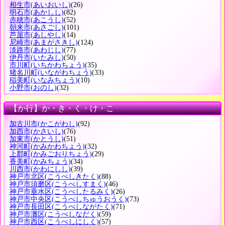
相生市
(あいおいし)
(26)
明石市
(あかしし)
(82)
赤穂市
(あこうし)
(52)
朝来市
(あさごし)
(101)
芦屋市
(あしやし)
(14)
尼崎市
(あまがさきし)
(124)
淡路市
(あわじし)
(77)
伊丹市
(いたみし)
(50)
市川町
(いちかわちょう)
(35)
猪名川町
(いながわちょう)
(33)
稲美町
(いなみちょう)
(10)
小野市
(おのし)
(32)
【か行】か・き・く・け・こ
加古川市
(かこがわし)
(92)
加西市
(かさいし)
(76)
加東市
(かとうし)
(51)
神河町
(かみかわちょう)
(32)
上郡町
(かみごおりちょう)
(29)
香美町
(かみちょう)
(34)
川西市
(かわにしし)
(39)
神戸市北区
(こうべしきたく)
(88)
神戸市須磨区
(こうべしすまく)
(46)
神戸市垂水区
(こうべしたるみく)
(26)
神戸市中央区
(こうべしちゅうおうく)
(73)
神戸市長田区
(こうべしながたく)
(71)
神戸市灘区
(こうべしなだく)
(59)
神戸市西区
(こうべしにしく)
(57)