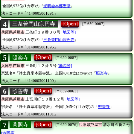
全国6,973位(1カ寺)の『
光明会本部聖堂
』
法人コード=「4140005001091」
4
[Open]
三条普門山宗円寺
[〒659-0087]
兵庫県芦屋市
三条町３９番３０号
[地図等]
全国6,973位(1カ寺)の『
三条普門山宗円寺
』
法人コード=「8140005001096」
5
[Open]
照楽寺
[〒659-0087]
兵庫県芦屋市
三条町１２番５号
[地図等]
宗派名=『浄土真宗本願寺派』
全国4,418位(2カ寺)の『
照楽寺
』
法人コード=「4140005001100」
6
[Open]
照善寺
[〒659-0061]
兵庫県芦屋市
上宮川町１０番１２号
[地図等]
宗派名=『浄土真宗本願寺派』
全国1,045位(11カ寺)の『
照善寺
』
法人コード=「3140005001101」
7
[Open]
眞照寺
[〒659-0076]
兵庫県芦屋市
清水町６番２号
[地図等]