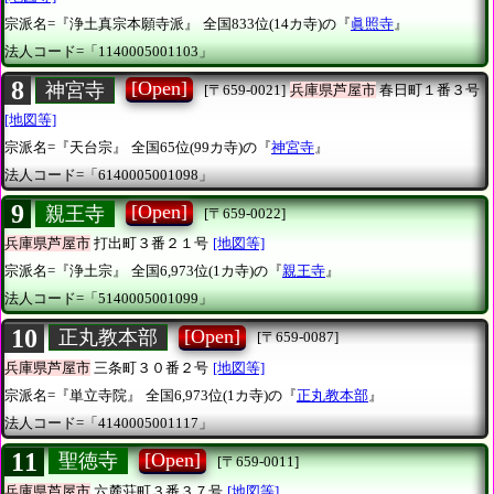
宗派名=『浄土真宗本願寺派』
全国833位(14カ寺)の『
眞照寺
』
法人コード=「1140005001103」
8
[Open]
神宮寺
[〒659-0021]
兵庫県芦屋市
春日町１番３号
[地図等]
宗派名=『天台宗』
全国65位(99カ寺)の『
神宮寺
』
法人コード=「6140005001098」
9
[Open]
親王寺
[〒659-0022]
兵庫県芦屋市
打出町３番２１号
[地図等]
宗派名=『浄土宗』
全国6,973位(1カ寺)の『
親王寺
』
法人コード=「5140005001099」
10
[Open]
正丸教本部
[〒659-0087]
兵庫県芦屋市
三条町３０番２号
[地図等]
宗派名=『単立寺院』
全国6,973位(1カ寺)の『
正丸教本部
』
法人コード=「4140005001117」
11
[Open]
聖徳寺
[〒659-0011]
兵庫県芦屋市
六麓荘町３番３７号
[地図等]