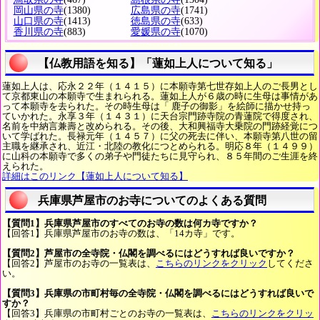
岡山県の寺
(1380)
広島県の寺
(1741)
山口県の寺
(1413)
徳島県の寺
(633)
香川県の寺
(883)
愛媛県の寺
(1070)
【仏教用語を知る】「蓮如上人について知る」
蓮如上人は、応永２２年（１４１５）に本願寺第七世存如上人のご長男とし
て京都東山の本願寺で生まれられる。蓮如上人が６歳の時に生母は事情があ
って本願寺を去られた。その時生母は「 鹿子の御影」を絵師に描かせ持っ
ていかれた。永享３年（１４３１）に天台宗門跡寺院の青蓮院で得度され、
名前を中納言兼壽と改められる。その後、大和興福寺大乗院の門跡経覚につ
いて学ばれた。長禄元年（１４５７）に父の死去に伴い、本願寺第八世の留
主職を継承され、近江・北陸の教化につとめられる。明応８年（１４９９）
に山科の本願寺で多くの弟子や門徒たちに見守られ、８５年間のご生涯を終
えられた。
詳細はこのリンク【蓮如上人について知る】
兵庫県芦屋市のお寺についてのよくある質問
【質問1】兵庫県芦屋市のすべてのお寺の数は何カ寺ですか？
【回答1】兵庫県芦屋市のお寺の数は、「14カ寺」です。
【質問2】芦屋市の全寺院・仏閣を調べるにはどうすれば良いですか？
【回答2】芦屋市のお寺の一覧表は、
こちらのリンクをクリック
してくださ
い。
【質問3】兵庫県の市町村毎の全寺院・仏閣を調べるにはどうすれば良いで
すか？
【回答3】兵庫県の市町村ごとのお寺の一覧表は、
こちらのリンクをクリッ