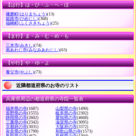
【は行】は・ひ・ふ・へ・ほ
播磨町
(はりまちょう)
(13)
姫路市
(ひめじし)
(368)
福崎町
(ふくさきちょう)
(25)
【ま行】ま・み・む・め・も
三木市
(みきし)
(74)
南あわじ市
(みなみあわじし)
(63)
【や行】や・ゆ・よ
養父市
(やぶし)
(73)
近隣都道府県のお寺のリスト
兵庫県周辺の都道府県の寺院一覧表
福井県の寺
(1687)
山梨県の寺
(1490)
長野県の寺
(1555)
岐阜県の寺
(2302)
静岡県の寺
(2602)
愛知県の寺
(4668)
三重県の寺
(2342)
滋賀県の寺
(3095)
京都府の寺
(3031)
大阪府の寺
(3372)
奈良県の寺
(1799)
和歌山県の寺
(1573)
鳥取県の寺
(467)
島根県の寺
(1304)