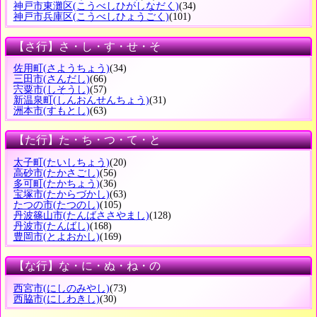
神戸市東灘区
(こうべしひがしなだく)
(34)
神戸市兵庫区
(こうべしひょうごく)
(101)
【さ行】さ・し・す・せ・そ
佐用町
(さようちょう)
(34)
三田市
(さんだし)
(66)
宍粟市
(しそうし)
(57)
新温泉町
(しんおんせんちょう)
(31)
洲本市
(すもとし)
(63)
【た行】た・ち・つ・て・と
太子町
(たいしちょう)
(20)
高砂市
(たかさごし)
(56)
多可町
(たかちょう)
(36)
宝塚市
(たからづかし)
(63)
たつの市
(たつのし)
(105)
丹波篠山市
(たんばささやまし)
(128)
丹波市
(たんばし)
(168)
豊岡市
(とよおかし)
(169)
【な行】な・に・ぬ・ね・の
西宮市
(にしのみやし)
(73)
西脇市
(にしわきし)
(30)