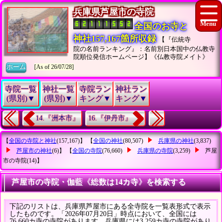
兵庫県芦屋市の寺院
全国のお寺と
神社157,167箇所収録
【『伝統寺
院の名前ランキング』：名前別日本国中の仏教寺
院順位発信ホームページ】《仏教寺院メイト》
ホーム
[As of 26/07/28]
寺院一覧
神社一覧
寺院ラン
神社ラン
(県別)▼
(県別)▼
キング▼
キング▼
14.『洲本市』
16.『伊丹市』
【
全国の寺院と神社
(157,167)】 【
全国の神社
(80,507)
兵庫県の神社
(3,837)
芦屋市の神社
(6)】 【
全国の寺院
(76,660)
兵庫県の寺院
(3,259)
芦屋
市の寺院
(14)】
芦屋市の寺院・伽藍《総数は14カ寺》を検索する
下記のリストは、兵庫県芦屋市にある全寺院を一覧表形式で表示
したものです。「2026年07月20日」時点において、全国には
76,660カ寺の寺院があります。兵庫県には3,259カ寺の寺院があり