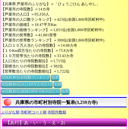
【兵庫県 芦屋市のふりがな】＝「ひょうごけん あしやし」
【芦屋市の寺院数】＝14カ寺
【芦屋市の人口】＝95,350人
【芦屋市の人口数ランキング】＝425位(全国1,866市区町村中)
【芦屋市の面積】＝18.47平方Km
【芦屋市の面積ランキング】＝1,651位(全国1,866市区町村中)
【芦屋市の世帯数】＝41,881世帯
【芦屋市の世帯数ランキング】＝399位(全国1,866市区町村中)
【人口１０万人当たりの寺院数】＝14.68カ寺
【１０Km四方当たりの寺院数】＝75.8カ寺
【１０万世帯当たりの寺院数】＝33.43カ寺
【人口当たりの寺院数順位】＝1,715位
【面積当たりの寺院数順位】＝382位
【世帯数当たりの寺院数順位】＝1,722位
市区町村別寺院数ランキング
別窓
寺院数順位(人口10万人当たり)
別窓
寺院数順位(面積100平方Km当たり)
別窓
兵庫県の市町村別寺院一覧表(3,259カ寺)
ぶりがな順
市町村コード順
寺院件数順
【あ行】あ・い・う・え・お