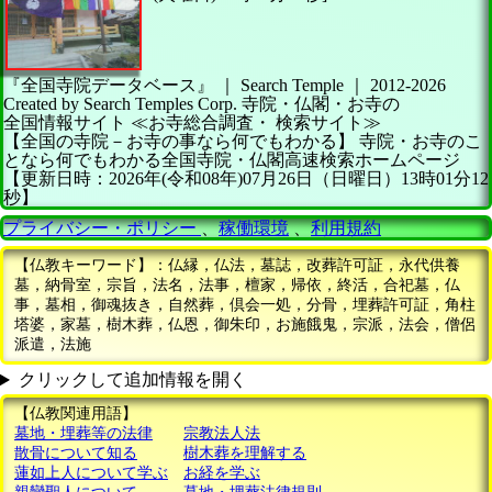
『全国寺院データベース』 ｜ Search Temple
｜
2012-2026
Created by
Search Temples Corp.
寺院・仏閣・お寺の
全国情報サイト
≪お寺総合調査・
検索サイト≫
【全国の寺院－お寺の事なら何でもわかる】
寺院・お寺のこ
となら何でもわかる全国寺院・仏閣高速検索ホームページ
【更新日時：2026年(令和08年)07月26日（日曜日）13時01分12
秒】
プライバシー・ポリシー
、
稼働環境
、
利用規約
【仏教キーワード】：仏縁，仏法，墓誌，改葬許可証，永代供養
墓，納骨室，宗旨，法名，法事，檀家，帰依，終活，合祀墓，仏
事，墓相，御魂抜き，自然葬，倶会一処，分骨，埋葬許可証，角柱
塔婆，家墓，樹木葬，仏恩，御朱印，お施餓鬼，宗派，法会，僧侶
派遣，法施
クリックして追加情報を開く
【仏教関連用語】
墓地・埋葬等の法律
宗教法人法
散骨について知る
樹木葬を理解する
蓮如上人について学ぶ
お経を学ぶ