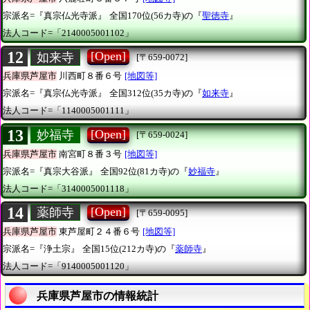
宗派名=『真宗仏光寺派』
全国170位(56カ寺)の『
聖徳寺
』
法人コード=「2140005001102」
12
[Open]
如来寺
[〒659-0072]
兵庫県芦屋市
川西町８番６号
[地図等]
宗派名=『真宗仏光寺派』
全国312位(35カ寺)の『
如来寺
』
法人コード=「1140005001111」
13
[Open]
妙福寺
[〒659-0024]
兵庫県芦屋市
南宮町８番３号
[地図等]
宗派名=『真宗大谷派』
全国92位(81カ寺)の『
妙福寺
』
法人コード=「3140005001118」
14
[Open]
薬師寺
[〒659-0095]
兵庫県芦屋市
東芦屋町２４番６号
[地図等]
宗派名=『浄土宗』
全国15位(212カ寺)の『
薬師寺
』
法人コード=「9140005001120」
兵庫県芦屋市の情報統計