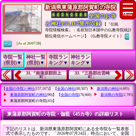
新潟県東蒲原郡阿賀町の寺院
全国のお寺
と神社157,167箇所収録
【『伝統
寺院情報検索』：名前別日本国中の仏教寺院統計
順位発信ホームページ】《仏教寺院メイト》
ホ
ーム
[As of 26/07/28]
寺院一覧
神社一覧
寺院ラン
神社ラン
(県別)▼
(県別)▼
キング▼
キング▼
31.『南蒲原郡田上
33.『三島郡出雲崎
町』
町』
【
全国の寺院と神社
(157,167)】 【
全国の神社
(80,507)
新潟県の神社
(4,695)
東蒲原郡阿賀町の神社
(90)】 【
全国の寺院
(76,660)
新潟県の寺院
(2,795)
東蒲原郡阿賀町の寺院
(45)】
東蒲原郡阿賀町の寺院・伽藍《45カ寺》の詳細リスト
下記のリストは、新潟県東蒲原郡阿賀町にある全寺院を一覧表形
式で表示したものです。「2026年07月24日」時点において、全国