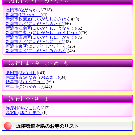
【な行】な・に・ぬ・ね・の
長岡市
(ながおかし)
(318)
新潟市
(にいがたし)
(1)
新潟市秋葉区
(にいがたしあきはく)
(49)
新潟市北区
(にいがたしきたく)
(56)
新潟市江南区
(にいがたしこうなんく)
(52)
新潟市中央区
(にいがたしちゅうおうく)
(76)
新潟市西蒲区
(にいがたしにしかんく)
(76)
新潟市西区
(にいがたしにしく)
(42)
新潟市東区
(にいがたしひがしく)
(25)
新潟市南区
(にいがたしみなみく)
(48)
【ま行】ま・み・む・め・も
見附市
(みつけし)
(40)
南魚沼市
(みなみうおぬまし)
(84)
妙高市
(みょうこうし)
(69)
村上市
(むらかみし)
(123)
【や行】や・ゆ・よ
弥彦村
(やひこむら)
(12)
湯沢町
(ゆざわまち)
(8)
近隣都道府県のお寺のリスト