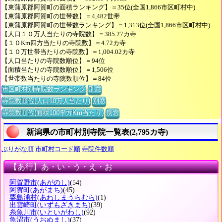
【東蒲原郡阿賀町の面積ランキング】＝35位(全国1,866市区町村中)
【東蒲原郡阿賀町の世帯数】＝4,482世帯
【東蒲原郡阿賀町の世帯数ランキング】＝1,313位(全国1,866市区町村中)
【人口１０万人当たりの寺院数】＝385.27カ寺
【１０Km四方当たりの寺院数】＝4.72カ寺
【１０万世帯当たりの寺院数】＝1,004.02カ寺
【人口当たりの寺院数順位】＝94位
【面積当たりの寺院数順位】＝1,506位
【世帯数当たりの寺院数順位】＝84位
市区町村別寺院数ランキング
別窓
寺院数順位(人口10万人当たり)
別窓
寺院数順位(面積100平方Km当たり)
別窓
新潟県の市町村別寺院一覧表(2,795カ寺)
ぶりがな順
市町村コード順
寺院件数順
【あ行】あ・い・う・え・お
阿賀野市
(あがのし)
(54)
阿賀町
(あがまち)
(45)
粟島浦村
(あわしまうらむら)
(1)
出雲崎町
(いずもざきまち)
(39)
糸魚川市
(いといがわし)
(92)
魚沼市
(うおぬまし)
(37)