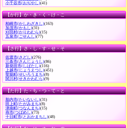
小千谷市
(おぢやし)
(41)
【か行】か・き・く・け・こ
柏崎市
(かしわざきし)
(163)
加茂市
(かもし)
(31)
刈羽村
(かりわむら)
(15)
五泉市
(ごせんし)
(77)
【さ行】さ・し・す・せ・そ
佐渡市
(さどし)
(276)
三条市
(さんじょうし)
(86)
新発田市
(しばたし)
(116)
上越市
(じょうえつし)
(451)
聖籠町
(せいろうまち)
(8)
関川村
(せきかわむら)
(9)
【た行】た・ち・つ・て・と
胎内市
(たいないし)
(31)
田上町
(たがみまち)
(8)
津南町
(つなんまち)
(15)
燕市
(つばめし)
(73)
十日町市
(とおかまちし)
(48)