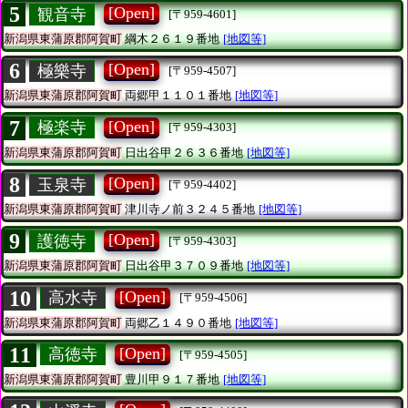
5
[Open]
観音寺
[〒959-4601]
新潟県東蒲原郡阿賀町
綱木２６１９番地
[地図等]
6
[Open]
極樂寺
[〒959-4507]
新潟県東蒲原郡阿賀町
両郷甲１１０１番地
[地図等]
7
[Open]
極楽寺
[〒959-4303]
新潟県東蒲原郡阿賀町
日出谷甲２６３６番地
[地図等]
8
[Open]
玉泉寺
[〒959-4402]
新潟県東蒲原郡阿賀町
津川寺ノ前３２４５番地
[地図等]
9
[Open]
護徳寺
[〒959-4303]
新潟県東蒲原郡阿賀町
日出谷甲３７０９番地
[地図等]
10
[Open]
高水寺
[〒959-4506]
新潟県東蒲原郡阿賀町
両郷乙１４９０番地
[地図等]
11
[Open]
高徳寺
[〒959-4505]
新潟県東蒲原郡阿賀町
豊川甲９１７番地
[地図等]