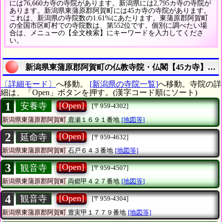
には76,660カ寺の寺院があります。新潟県には2,795カ寺の寺院が
あります。新潟県東蒲原郡阿賀町には45カ寺の寺院があります。
これは、新潟県の寺院数の1.61%にあたります。東蒲原郡阿賀町
の全国市区町村での寺院数は、第552位です。個別に調べたい場
合は、メニューの【全文検索】にキーワードを入力してくださ
い。
新潟県東蒲原郡阿賀町の仏教寺院・仏閣【45カ寺】の
〔詳細モード〕
へ移動。
[新潟県の寺院一覧]
へ移動。寺院の詳
細は、「Open」ボタンを押す。(漢字コード順にソート)
1
[Open]
安養寺
[〒959-4302]
新潟県東蒲原郡阿賀町
鹿瀬１６９１番地
[地図等]
2
[Open]
延命寺
[〒959-4632]
新潟県東蒲原郡阿賀町
石戸６４３番地
[地図等]
3
[Open]
観音寺
[〒959-4507]
新潟県東蒲原郡阿賀町
両郷甲４２７番地
[地図等]
4
[Open]
観音寺
[〒959-4304]
新潟県東蒲原郡阿賀町
豊実甲１７７９番地
[地図等]