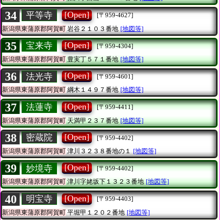
34
[Open]
平等寺
[〒959-4627]
新潟県東蒲原郡阿賀町
岩谷２１０３番地
[地図等]
35
[Open]
宝来寺
[〒959-4304]
新潟県東蒲原郡阿賀町
豊実丁５７１番地
[地図等]
36
[Open]
法光寺
[〒959-4601]
新潟県東蒲原郡阿賀町
綱木１４９７番地
[地図等]
37
[Open]
法蓮寺
[〒959-4411]
新潟県東蒲原郡阿賀町
天満甲２３７番地
[地図等]
38
[Open]
密蔵院
[〒959-4402]
新潟県東蒲原郡阿賀町
津川３２３８番地の１
[地図等]
39
[Open]
妙境寺
[〒959-4402]
新潟県東蒲原郡阿賀町
津川字姥坂下１３２３番地
[地図等]
40
[Open]
明宝寺
[〒959-4403]
新潟県東蒲原郡阿賀町
平堀甲１２０２番地
[地図等]