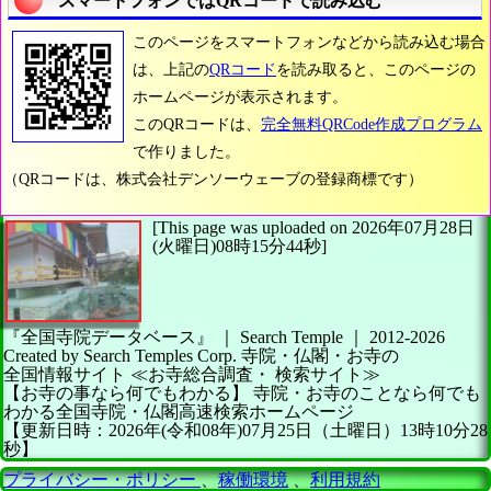
スマートフォンではQRコードで読み込む
このページをスマートフォンなどから読み込む場合
は、上記の
QRコード
を読み取ると、このページの
ホームページが表示されます。
このQRコードは、
完全無料QRCode作成プログラム
で作りました。
（QRコードは、株式会社デンソーウェーブの登録商標です）
[This page was uploaded on 2026年07月28日
(火曜日)08時15分44秒]
『全国寺院データベース』 ｜ Search Temple
｜
2012-2026
Created by
Search Temples Corp.
寺院・仏閣・お寺の
全国情報サイト
≪お寺総合調査・
検索サイト≫
【お寺の事なら何でもわかる】
寺院・お寺のことなら何でも
わかる全国寺院・仏閣高速検索ホームページ
【更新日時：2026年(令和08年)07月25日（土曜日）13時10分28
秒】
プライバシー・ポリシー
、
稼働環境
、
利用規約