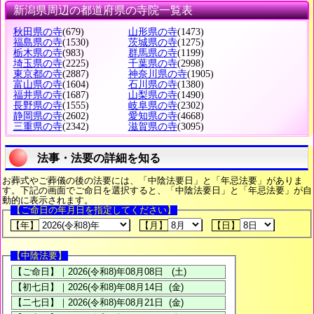
新潟県周辺の都道府県の寺院一覧表
秋田県の寺
(679)
山形県の寺
(1473)
福島県の寺
(1530)
茨城県の寺
(1275)
栃木県の寺
(983)
群馬県の寺
(1199)
埼玉県の寺
(2225)
千葉県の寺
(2998)
東京都の寺
(2887)
神奈川県の寺
(1905)
富山県の寺
(1604)
石川県の寺
(1380)
福井県の寺
(1687)
山梨県の寺
(1490)
長野県の寺
(1555)
岐阜県の寺
(2302)
静岡県の寺
(2602)
愛知県の寺
(4668)
三重県の寺
(2342)
滋賀県の寺
(3095)
法事・法要の詳細を知る
お葬式やご葬儀の後の法要には、「中陰法要日」と「年忌法要」がありま
す。下記の画面でご命日を選択すると、「中陰法要日」と「年忌法要」が自
動的に表示されます。
【ご命日の年月日を指定してください】
【年】
【月】
【日】
【中陰法要】