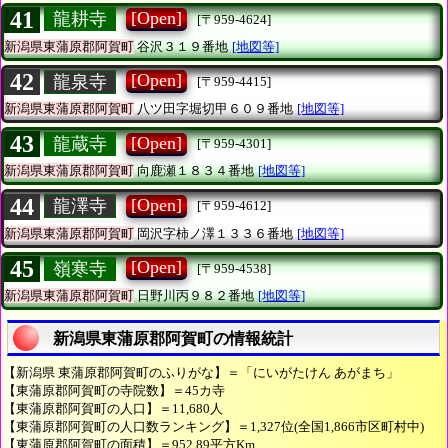
41
[Open]
龍耕寺
[〒959-4624]
新潟県東蒲原郡阿賀町
谷沢３１９番地
[地図等]
42
[Open]
龍泉寺
[〒959-4415]
新潟県東蒲原郡阿賀町
八ツ田字堀切甲６０９番地
[地図等]
43
[Open]
龍蔵寺
[〒959-4301]
新潟県東蒲原郡阿賀町
向鹿瀬１８３４番地
[地図等]
44
[Open]
龍澤寺
[〒959-4612]
新潟県東蒲原郡阿賀町
岡沢字柿ノ澤１３３６番地
[地図等]
45
[Open]
嶺寒寺
[〒959-4538]
新潟県東蒲原郡阿賀町
日野川丙９８２番地
[地図等]
新潟県東蒲原郡阿賀町の情報統計
【新潟県 東蒲原郡阿賀町のふりがな】＝「にいがたけん あがまち」
【東蒲原郡阿賀町の寺院数】＝45カ寺
【東蒲原郡阿賀町の人口】＝11,680人
【東蒲原郡阿賀町の人口数ランキング】＝1,327位(全国1,866市区町村中)
【東蒲原郡阿賀町の面積】＝952.89平方Km