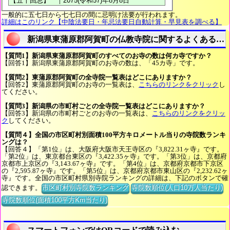
一般的に五七日から七七日の間に忌明け法要が行われます。
詳細はこのリンク【中陰法要日・年忌法要日自動計算・早見表を調べる】
新潟県東蒲原郡阿賀町の仏教寺院に関するよくある質
【質問1】新潟県東蒲原郡阿賀町のすべてのお寺の数は何カ寺ですか？
【回答1】新潟県東蒲原郡阿賀町のお寺の数は、「45カ寺」です。
【質問2】東蒲原郡阿賀町の全寺院一覧表はどこにありますか？
【回答2】東蒲原郡阿賀町のお寺の一覧表は、
こちらのリンクをクリック
し
てください。
【質問3】新潟県の市町村ごとの全寺院一覧表はどこにありますか？
【回答3】新潟県の市町村ごとのお寺の一覧表は、
こちらのリンクをクリッ
ク
してください。
【質問４】全国の市区町村別面積100平方キロメートル当りの寺院数ランキ
ングは？
【回答４】「第1位」は、大阪府大阪市天王寺区の『3,822.31ヶ寺』です。
「第2位」は、東京都台東区の『3,422.35ヶ寺』です。「第3位」は、京都府
京都市上京区の『3,143.67ヶ寺』です。「第4位」は、京都府京都市下京区
の『2,595.87ヶ寺』です。「第5位」は、京都府京都市東山区の『2,232.62ヶ
寺』です。全国の市区町村県別寺院ランキングの詳細は、下記のボタンで確
認できます。
市区町村別寺院数ランキング
寺院数順位(人口10万人当たり)
寺院数順位(面積100平方Km当たり)