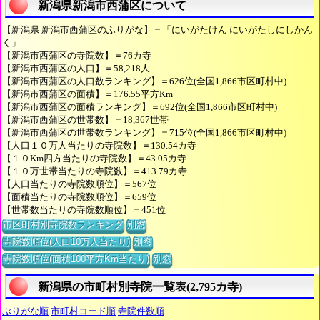
新潟県新潟市西蒲区について
【新潟県 新潟市西蒲区のふりがな】＝「にいがたけん にいがたしにしかん
く」
【新潟市西蒲区の寺院数】＝76カ寺
【新潟市西蒲区の人口】＝58,218人
【新潟市西蒲区の人口数ランキング】＝626位(全国1,866市区町村中)
【新潟市西蒲区の面積】＝176.55平方Km
【新潟市西蒲区の面積ランキング】＝692位(全国1,866市区町村中)
【新潟市西蒲区の世帯数】＝18,367世帯
【新潟市西蒲区の世帯数ランキング】＝715位(全国1,866市区町村中)
【人口１０万人当たりの寺院数】＝130.54カ寺
【１０Km四方当たりの寺院数】＝43.05カ寺
【１０万世帯当たりの寺院数】＝413.79カ寺
【人口当たりの寺院数順位】＝567位
【面積当たりの寺院数順位】＝659位
【世帯数当たりの寺院数順位】＝451位
市区町村別寺院数ランキング
別窓
寺院数順位(人口10万人当たり)
別窓
寺院数順位(面積100平方Km当たり)
別窓
新潟県の市町村別寺院一覧表(2,795カ寺)
ぶりがな順
市町村コード順
寺院件数順