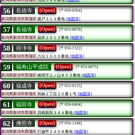
56
[Open]
長徳寺
[〒959-0504]
新潟県新潟市西蒲区
横戸３１３番地
[地図等]
57
[Open]
長福寺
[〒953-0076]
新潟県新潟市西蒲区
福井２０１３番地
[地図等]
58
[Open]
得浄寺
[〒950-1322]
新潟県新潟市西蒲区
六分１０００番地
[地図等]
59
[Open]
福寿山平成院
[〒953-0075]
新潟県新潟市西蒲区
峰岡字上ノ山８０３番地
[地図等]
60
[Open]
福成寺
[〒953-0125]
新潟県新潟市西蒲区
和納２丁目２０番１号
[地図等]
61
[Open]
福田寺
[〒959-0404]
新潟県新潟市西蒲区
貝柄新田３４４番地
[地図等]
62
[Open]
佛照寺
[〒950-1348]
新潟県新潟市西蒲区
打越甲２４０８番地
[地図等]