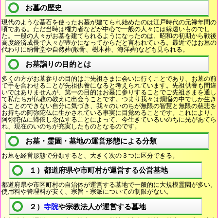
お墓の歴史
現代のような墓石を使ったお墓が建てられ始めたのは江戸時代の元禄年間の
頃である。ただ当時は権力者などが中心で一般の人々には縁遠いものでし
た。一般の人々がお墓を建てられるようになったのは、昭和の初期から戦後
高度経済成長で人々が豊かになってからだと言われている。最近ではお墓の
代わりに納骨堂や自然葬(散骨、樹木葬、海洋葬)なども見られる。
お墓詣りの目的とは
多くの方がお墓参りの目的はご先祖さまに会いに行くことであり、お墓の前
で手を合わせることが先祖供養になると考えられています。先祖供養も間違
いではありませんが、第一の目的はお墓に参りすることでご先祖さまを通し
て私たちが仏教の教えに出会うことです。つまり我々は煩悩の中でしか生き
ることのできない自分に気づき、我々のいのちが無限の智慧と無限の慈悲を
お持ちの阿弥陀仏に生かされている事実に目覚めることです。これにより、
阿弥陀仏に帰依し念仏することによって、今生きているいのちに光があてら
れ、現在のいのちが充実したものとなるのです。
お墓・霊園・墓地の運営形態による分類
お墓を経営形態で分類すると、大きく次の３つに区分できる。
１）都道府県や市町村が運営する公営墓地
都道府県や市区町村の自治体が運営する墓地で一般的に大規模霊園が多い。
使用料や管理料が安く、宗旨・宗派についての制限がない。
２）
寺院
や宗教法人が運営する墓地