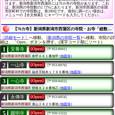
ります。新潟県新潟市西蒲区には76カ寺の寺院があります。これ
は、新潟県の寺院数の2.72%にあたります。新潟市西蒲区の全国
市区町村での寺院数は、第280位です。個別に調べたい場合は、
メニューの【全文検索】にキーワードを入力してください。
【76カ寺】新潟県新潟市西蒲区の寺院・お寺「総数は7
〔詳細モード〕
へ移動。
[新潟県の寺院一覧]
へ移動。寺院の詳
細は、「Open」ボタンを押す。(漢字コード順にソート)
1
[Open]
安養寺
[〒953-0041]
新潟県新潟市西蒲区
巻甲６６１番地甲
[地図等]
2
[Open]
一山寺
[〒953-0076]
新潟県新潟市西蒲区
福井字桜本１７９９番地
[地図等]
3
[Open]
一心寺
[〒959-0422]
新潟県新潟市西蒲区
曽根８２８番地乙
[地図等]
4
[Open]
永傳寺
[〒953-0054]
新潟県新潟市西蒲区
漆山２８２５番地
[地図等]
5
[Open]
圓明寺
[〒950-1322]