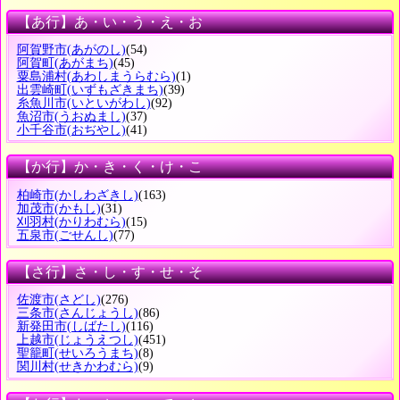
【あ行】あ・い・う・え・お
阿賀野市
(あがのし)
(54)
阿賀町
(あがまち)
(45)
粟島浦村
(あわしまうらむら)
(1)
出雲崎町
(いずもざきまち)
(39)
糸魚川市
(いといがわし)
(92)
魚沼市
(うおぬまし)
(37)
小千谷市
(おぢやし)
(41)
【か行】か・き・く・け・こ
柏崎市
(かしわざきし)
(163)
加茂市
(かもし)
(31)
刈羽村
(かりわむら)
(15)
五泉市
(ごせんし)
(77)
【さ行】さ・し・す・せ・そ
佐渡市
(さどし)
(276)
三条市
(さんじょうし)
(86)
新発田市
(しばたし)
(116)
上越市
(じょうえつし)
(451)
聖籠町
(せいろうまち)
(8)
関川村
(せきかわむら)
(9)