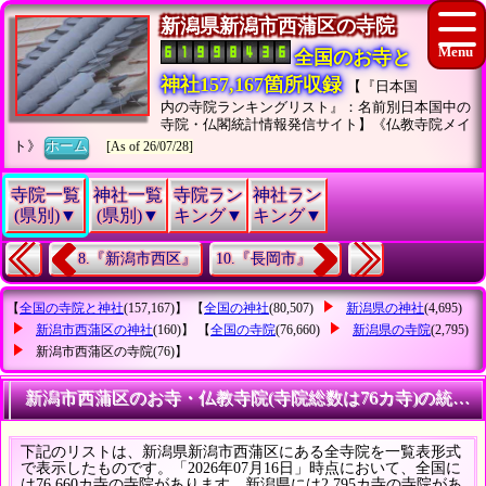
新潟県新潟市西蒲区の寺院
全国のお寺と
神社157,167箇所収録
【『日本国
内の寺院ランキングリスト』：名前別日本国中の
寺院・仏閣統計情報発信サイト】《仏教寺院メイ
ト》
ホーム
[As of 26/07/28]
寺院一覧
神社一覧
寺院ラン
神社ラン
(県別)▼
(県別)▼
キング▼
キング▼
8.『新潟市西区』
10.『長岡市』
【
全国の寺院と神社
(157,167)】 【
全国の神社
(80,507)
新潟県の神社
(4,695)
新潟市西蒲区の神社
(160)】 【
全国の寺院
(76,660)
新潟県の寺院
(2,795)
新潟市西蒲区の寺院
(76)】
新潟市西蒲区のお寺・仏教寺院(寺院総数は76カ寺)の統計
下記のリストは、新潟県新潟市西蒲区にある全寺院を一覧表形式
で表示したものです。「2026年07月16日」時点において、全国に
は76,660カ寺の寺院があります。新潟県には2,795カ寺の寺院があ