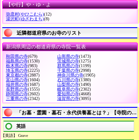
【や行】や・ゆ・よ
弥彦村
(やひこむら)
(12)
湯沢町
(ゆざわまち)
(8)
近隣都道府県のお寺のリスト
新潟県周辺の都道府県の寺院一覧表
秋田県の寺
(679)
山形県の寺
(1473)
福島県の寺
(1530)
茨城県の寺
(1275)
栃木県の寺
(983)
群馬県の寺
(1199)
埼玉県の寺
(2225)
千葉県の寺
(2998)
東京都の寺
(2887)
神奈川県の寺
(1905)
富山県の寺
(1604)
石川県の寺
(1380)
福井県の寺
(1687)
山梨県の寺
(1490)
長野県の寺
(1555)
岐阜県の寺
(2302)
静岡県の寺
(2602)
愛知県の寺
(4668)
三重県の寺
(2342)
滋賀県の寺
(3095)
「お墓・霊園・墓石・永代供養墓とは？」【寺院の用
英語
【英語】 Grave