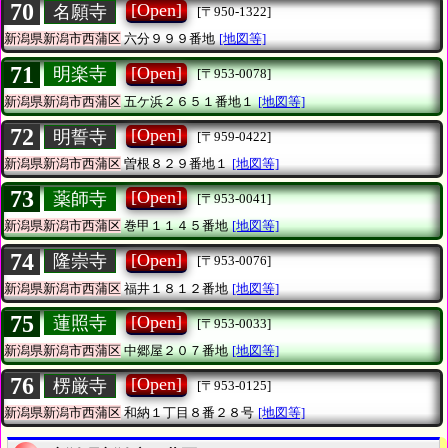
70
[Open]
名願寺
[〒950-1322]
新潟県新潟市西蒲区
六分９９９番地
[地図等]
71
[Open]
明楽寺
[〒953-0078]
新潟県新潟市西蒲区
五ケ浜２６５１番地１
[地図等]
72
[Open]
明誓寺
[〒959-0422]
新潟県新潟市西蒲区
曽根８２９番地１
[地図等]
73
[Open]
薬師寺
[〒953-0041]
新潟県新潟市西蒲区
巻甲１１４５番地
[地図等]
74
[Open]
隆崇寺
[〒953-0076]
新潟県新潟市西蒲区
福井１８１２番地
[地図等]
75
[Open]
蓮照寺
[〒953-0033]
新潟県新潟市西蒲区
中郷屋２０７番地
[地図等]
76
[Open]
楞厳寺
[〒953-0125]
新潟県新潟市西蒲区
和納１丁目８番２８号
[地図等]