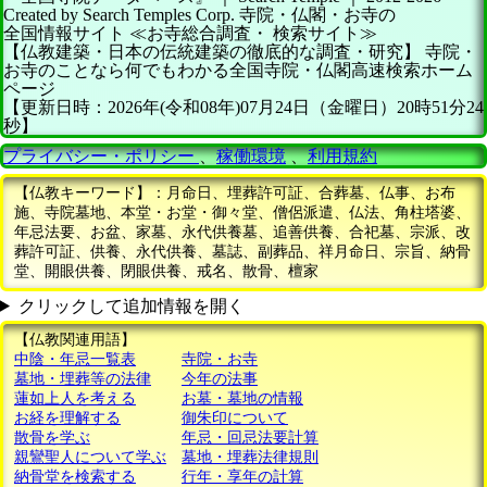
Created by
Search Temples Corp.
寺院・仏閣・お寺の
全国情報サイト
≪お寺総合調査・
検索サイト≫
【仏教建築・日本の伝統建築の徹底的な調査・研究】
寺院・
お寺のことなら何でもわかる全国寺院・仏閣高速検索ホーム
ページ
【更新日時：2026年(令和08年)07月24日（金曜日）20時51分24
秒】
プライバシー・ポリシー
、
稼働環境
、
利用規約
【仏教キーワード】：月命日、埋葬許可証、合葬墓、仏事、お布
施、寺院墓地、本堂・お堂・御々堂、僧侶派遣、仏法、角柱塔婆、
年忌法要、お盆、家墓、永代供養墓、追善供養、合祀墓、宗派、改
葬許可証、供養、永代供養、墓誌、副葬品、祥月命日、宗旨、納骨
堂、開眼供養、閉眼供養、戒名、散骨、檀家
クリックして追加情報を開く
【仏教関連用語】
中陰・年忌一覧表
寺院・お寺
墓地・埋葬等の法律
今年の法事
蓮如上人を考える
お墓・墓地の情報
お経を理解する
御朱印について
散骨を学ぶ
年忌・回忌法要計算
親鸞聖人について学ぶ
墓地・埋葬法律規則
納骨堂を検索する
行年・享年の計算