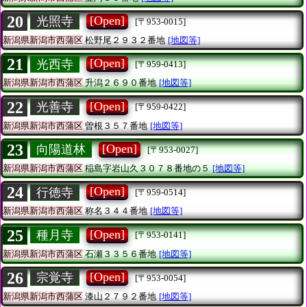
20
[Open]
光照寺
[〒953-0015]
新潟県新潟市西蒲区
松野尾２９３２番地
[地図等]
21
[Open]
光西寺
[〒959-0413]
新潟県新潟市西蒲区
升潟２６９０番地
[地図等]
22
[Open]
光善寺
[〒959-0422]
新潟県新潟市西蒲区
曽根３５７番地
[地図等]
23
[Open]
向陽道林
[〒953-0027]
新潟県新潟市西蒲区
稲島字岩山久３０７８番地の５
[地図等]
24
[Open]
行徳寺
[〒959-0514]
新潟県新潟市西蒲区
称名３４４番地
[地図等]
25
[Open]
種月寺
[〒953-0141]
新潟県新潟市西蒲区
石瀬３３５６番地
[地図等]
26
[Open]
宗覚寺
[〒953-0054]
新潟県新潟市西蒲区
漆山２７９２番地
[地図等]