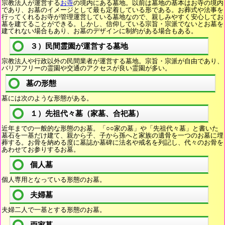
宗教法人が運営する
お寺
の境内にある墓地。以前は墓地の基本はお寺の境内
であり、お墓のイメージとして最も定着している形である。お葬式や法事を
行ってくれるお寺が管理運営している墓地なので、親しみやすく安心してお
墓を建てることができる。しかし、信仰している宗旨・宗派でないとお墓を
建てれない場合もあり、お墓のデザインに制約がある場合もある。
３）民間霊園が運営する墓地
宗教法人や行政以外の民間業者が運営する墓地。宗旨・宗派が自由であり、
バリアフリーの霊園や交通のアクセスが良い霊園が多い。
墓の形態
墓には次のような形態がある。
１）先祖代々墓（家墓、合祀墓）
近年までの一般的な形態のお墓。「○○家の墓」や「先祖代々墓」と書いた
墓石を一基だけ建て、親から子、子から孫へと家族の遺骨を一つのお墓に埋
葬する。お骨を納める度に墓誌か墓碑に法名や戒名を列記し、代々のお骨を
あわせてお参りするお墓。
個人墓
個人専用となっている形態のお墓。
夫婦墓
夫婦二人で一基とする形態のお墓。
両家墓