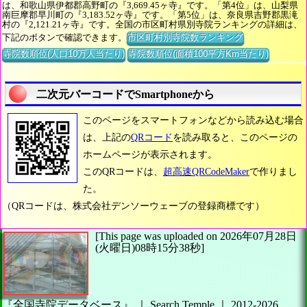
は、和歌山県伊都郡高野町の『3,669.45ヶ寺』です。「第4位」は、山梨県
南巨摩郡早川町の『3,183.52ヶ寺』です。「第5位」は、奈良県吉野郡黒滝
村の『2,121.21ヶ寺』です。全国の市区町村県別寺院ランキングの詳細は、
下記のボタンで確認できます。
市区町村別寺院数ランキング
寺院数順位(人口10万人当たり)
寺院数順位(面積100平方Km当たり)
二次元バーコードでSmartphoneから
このページをスマートフォンなどから読み込む場合
は、上記の
QRコード
を読み取ると、このページの
ホームページが表示されます。
このQRコードは、
超高速QRCodeMaker
で作りまし
た。
（QRコードは、株式会社デンソーウェーブの登録商標です）
[This page was uploaded on 2026年07月28日
(火曜日)08時15分38秒]
『全国寺院データベース』 ｜ Search Temple
｜
2012-2026