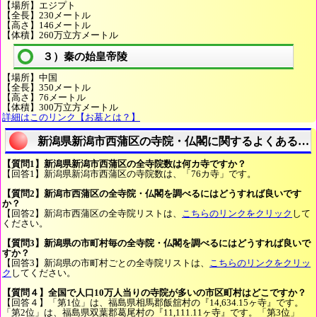
【場所】エジプト
【全長】230メートル
【高さ】146メートル
【体積】260万立方メートル
３）秦の始皇帝陵
【場所】中国
【全長】350メートル
【高さ】76メートル
【体積】300万立方メートル
詳細はこのリンク【お墓とは？】
新潟県新潟市西蒲区の寺院・仏閣に関するよくある質
【質問1】新潟県新潟市西蒲区の全寺院数は何カ寺ですか？
【回答1】新潟県新潟市西蒲区の寺院数は、「76カ寺」です。
【質問2】新潟市西蒲区の全寺院・仏閣を調べるにはどうすれば良いです
か？
【回答2】新潟市西蒲区の全寺院リストは、
こちらのリンクをクリック
して
ください。
【質問3】新潟県の市町村毎の全寺院・仏閣を調べるにはどうすれば良いで
すか？
【回答3】新潟県の市町村ごとの全寺院リストは、
こちらのリンクをクリッ
ク
してください。
【質問４】全国で人口10万人当りの寺院が多いの市区町村はどこですか？
【回答４】「第1位」は、福島県相馬郡飯舘村の『14,634.15ヶ寺』です。
「第2位」は、福島県双葉郡葛尾村の『11,111.11ヶ寺』です。「第3位」