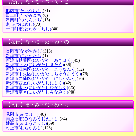
【た行】た・ち・つ・て・と
胎内市
(たいないし)
(31)
田上町
(たがみまち)
(8)
津南町
(つなんまち)
(15)
燕市
(つばめし)
(73)
十日町市
(とおかまちし)
(48)
【な行】な・に・ぬ・ね・の
長岡市
(ながおかし)
(318)
新潟市
(にいがたし)
(1)
新潟市秋葉区
(にいがたしあきはく)
(49)
新潟市北区
(にいがたしきたく)
(56)
新潟市江南区
(にいがたしこうなんく)
(52)
新潟市中央区
(にいがたしちゅうおうく)
(76)
新潟市西蒲区
(にいがたしにしかんく)
(76)
新潟市西区
(にいがたしにしく)
(42)
新潟市東区
(にいがたしひがしく)
(25)
新潟市南区
(にいがたしみなみく)
(48)
【ま行】ま・み・む・め・も
見附市
(みつけし)
(40)
南魚沼市
(みなみうおぬまし)
(84)
妙高市
(みょうこうし)
(69)
村上市
(むらかみし)
(123)