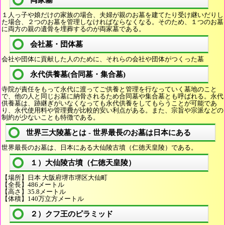
１人っ子や娘だけの家族の場合、夫婦が親のお墓を建てたり受け継いだりし
た場合、２つのお墓を管理しなければならなくなる。そのため、１つのお墓
に両方の親の遺骨を埋葬するのが両家墓である。
会社墓・団体墓
会社や団体に貢献した人のために、それらの会社や団体がつくった墓
永代供養墓(合同墓・集合墓)
寺院が責任をもって永代に渡ってご供養と管理を行なっていく墓地のこと
で、他の人と同じお墓に納骨されるため合同墓や集合墓とも呼ばれる。永代
供養墓は、跡継ぎがいなくなっても永代供養をしてもらうことが可能であ
り、永代使用料や管理費が比較的安い利点がある。また、宗旨や宗派などの
制約が少ないことも特徴である。
世界三大陵墓とは - 世界最長のお墓は日本にある
世界最長のお墓は、日本にある大仙陵古墳（仁徳天皇陵）である。
１）大仙陵古墳（仁徳天皇陵）
【場所】日本 大阪府堺市堺区大仙町
【全長】486メートル
【高さ】35.8メートル
【体積】140万立方メートル
２）クフ王のピラミッド