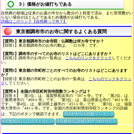
３）価格がお値打ちである
自然葬の相場は従来のお墓の半分から数分の１程度で済み、また管理費がい
らない場合がほとんどであるため価格がお値打ちである。
詳細はこのリンク【自然葬って何？】
東京都調布市のお寺に関するよくある質問
【質問1】東京都調布市の全寺院・仏閣数は何カ寺ですか？
【回答1】東京都調布市のお寺の数は、「32カ寺」です。
【質問2】調布市のすべてのお寺のリストはどこにありますか？
【回答2】調布市のお寺の一覧表は、
こちらのリンクをクリック
してくださ
い。
【質問3】東京都の市町村ごとのすべてのお寺のリストはどこにあります
か？
【回答3】東京都の市町村ごとのお寺の一覧表は、
こちらのリンクをクリッ
ク
してください。
【質問４】全国の市区町村別寺院数ランキングは？
【回答４】「第1位」は、滋賀県長浜市の『507ヶ寺』です。「第2位」は、
三重県津市の『469ヶ寺』です。「第3位」は、富山県富山市の『461ヶ寺』
です。「第4位」は、新潟県上越市の『451ヶ寺』です。「第5位」は、滋賀
県大津市の『441ヶ寺』です。全国の市区町村県別寺院ランキングの詳細
は、下記のボタンで確認できます。
市区町村別寺院数ランキング
寺院数順位(人口10万人当たり)
寺院数順位(面積100平方Km当たり)