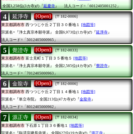
全国3,258位(3カ寺)の『
延慶寺
』
法人コード=「6012405001252」
4
[Open]
延淨寺
[〒182-0006]
東京都調布市
西つつじケ丘２丁目３０番地１
[地図等]
宗派名=『浄土真宗本願寺派』
全国6,973位(1カ寺)の『
延淨寺
』
法人コード=「5012405000965」
5
[Open]
覺證寺
[〒182-0033]
東京都調布市
富士見町１丁目３５番地５
[地図等]
宗派名=『浄土真宗本願寺派』
全国2,585位(4カ寺)の『
覺證寺
』
法人コード=「7012405000963」
6
[Open]
金龍寺
[〒182-0006]
東京都調布市
西つつじケ丘２丁目１４番地１
[地図等]
宗派名=『単立寺院』
全国213位(47カ寺)の『
金龍寺
』
法人コード=「8012405000962」
7
[Open]
源正寺
[〒182-0034]
東京都調布市
下石原１丁目３６番地１
[地図等]
宗派名=『臨済宗建長寺派』
全国627位(19カ寺)の『
源正寺
』