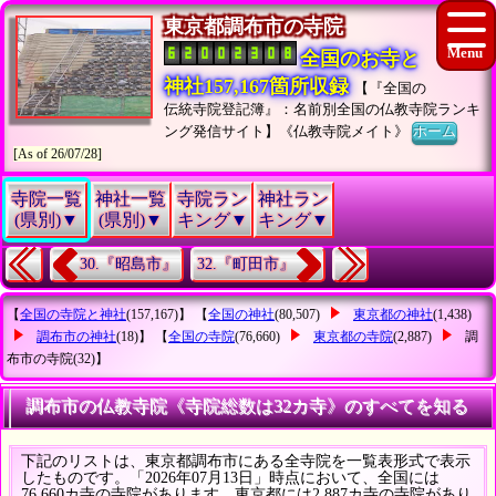
東京都調布市の寺院
全国のお寺と
神社157,167箇所収録
【『全国の
伝統寺院登記簿』：名前別全国の仏教寺院ランキ
ング発信サイト】《仏教寺院メイト》
ホーム
[As of 26/07/28]
寺院一覧
神社一覧
寺院ラン
神社ラン
(県別)▼
(県別)▼
キング▼
キング▼
30.『昭島市』
32.『町田市』
【
全国の寺院と神社
(157,167)】 【
全国の神社
(80,507)
東京都の神社
(1,438)
調布市の神社
(18)】 【
全国の寺院
(76,660)
東京都の寺院
(2,887)
調
布市の寺院
(32)】
調布市の仏教寺院《寺院総数は32カ寺》のすべてを知る
下記のリストは、東京都調布市にある全寺院を一覧表形式で表示
したものです。「2026年07月13日」時点において、全国には
76,660カ寺の寺院があります。東京都には2,887カ寺の寺院があり