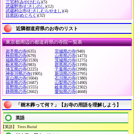
三宅村
(みやけむら)
(5)
武蔵野市
(むさしのし)
(12)
武蔵村山市
(むさしむらやまし)
(4)
目黒区
(めぐろく)
(32)
近隣都道府県のお寺のリスト
東京都周辺の都道府県の寺院一覧表
岩手県の寺
(635)
宮城県の寺
(940)
秋田県の寺
(679)
山形県の寺
(1473)
福島県の寺
(1530)
茨城県の寺
(1275)
栃木県の寺
(983)
群馬県の寺
(1199)
埼玉県の寺
(2225)
千葉県の寺
(2998)
神奈川県の寺
(1905)
新潟県の寺
(2795)
富山県の寺
(1604)
石川県の寺
(1380)
福井県の寺
(1687)
山梨県の寺
(1490)
長野県の寺
(1555)
岐阜県の寺
(2302)
静岡県の寺
(2602)
愛知県の寺
(4668)
「樹木葬って何？」【お寺の用語を理解しよう】
英語
【英語】 Trees Burial