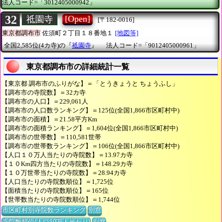
法人コード=「3012405000942」
32
[Open]
祗園寺
[〒182-0016]
東京都調布市
佐須町２丁目１８番地１
[地図等]
全国2,585位(4カ寺)の『
祗園寺
』
法人コード=「9012405000961」
東京都調布市の詳細統計一覧
【東京都 調布市のふりがな】＝「とうきょうと ちょうふし」
【調布市の寺院数】＝32カ寺
【調布市の人口】＝229,061人
【調布市の人口数ランキング】＝125位(全国1,866市区町村中)
【調布市の面積】＝21.58平方Km
【調布市の面積ランキング】＝1,604位(全国1,866市区町村中)
【調布市の世帯数】＝110,581世帯
【調布市の世帯数ランキング】＝106位(全国1,866市区町村中)
【人口１０万人当たりの寺院数】＝13.97カ寺
【１０Km四方当たりの寺院数】＝148.29カ寺
【１０万世帯当たりの寺院数】＝28.94カ寺
【人口当たりの寺院数順位】＝1,725位
【面積当たりの寺院数順位】＝165位
【世帯数当たりの寺院数順位】＝1,744位
市区町村別寺院数ランキング
別窓
寺院数順位(人口10万人当たり)
別窓