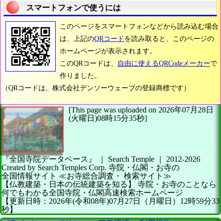
スマートフォンで使うには
このページをスマートフォンなどから読み込む場合
は、上記の
QRコード
を読み取ると、このページの
ホームページが表示されます。
このQRコードは、
自由に使えるQRCodeメーカー
で
作りました。
（QRコードは、株式会社デンソーウェーブの登録商標です）
[This page was uploaded on 2026年07月28日
(火曜日)08時15分35秒]
『全国寺院データベース』 ｜ Search Temple
｜
2012-2026
Created by
Search Temples Corp.
寺院・仏閣・お寺の
全国情報サイト
≪お寺総合調査・
検索サイト≫
【仏教建築・日本の伝統建築を知る】
寺院・お寺のことなら
何でもわかる全国寺院・仏閣高速検索ホームページ
【更新日時：2026年(令和08年)07月27日（月曜日）12時59分33
秒】