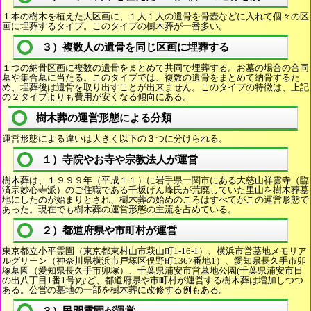
１本の樹木を植えた大区画に、１人１人の遺骨を骨壺などに入れて個々の区
画に埋葬するタイプ。このタイプの樹木葬が一番多い。
３）複数人の遺骨を同じ区画に埋葬する
１つの納骨区画に複数の遺骨をまとめて共同で埋葬する。お墓の場合の合同
墓や集合墓に当たる。このタイプでは、複数の遺骨をまとめて納骨するた
め、埋葬後は遺骨を取り出すことが出来ません。このタイプの特徴は、上記
の２タイプよりも費用が安くなる傾向にある。
樹木葬の運営形態による分類
運営形態による違いは大きく以下の３つに分けられる。
１）寺院やお寺や宗教法人が運営
樹木葬は、１９９９年（平成１１）に岩手県一関市にある大慈山祥雲寺（臨
済宗妙心寺派）のご住職である千坂げん峰氏が荒廃していた里山を樹木葬墓
地にしたのが始まりとされ、樹木葬の始めのころはすべてがこの運営形態で
あった。現在でも樹木葬の運営形態の主流を占めている。
２）都道府県や市町村が運営
東京都立小平霊園（東京都東村山市萩山町1-16-1）、横浜市営墓地メモリア
ルグリーン（神奈川県横浜市戸塚区俣野町1367番地1）、愛知県長久手市卯
塚墓園（愛知県長久手市卯塚）、千葉県浦安市営墓地公園(千葉県浦安市日
の出八丁目1番1号)など、都道府県や市町村が運営する樹木葬は増加しつつ
ある。公営の墓地の一部を樹木葬に改修する例もある。