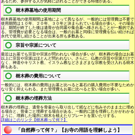
あるため、参拝する人が気軽に訪れることができる特徴がある。
樹木葬墓地の使用期間
樹木葬墓地の使用期間は墓地によって異なるが、一般的には管理費は不要で
使用期間は１０年、２０年、３０年と決まられている場合が多い。その場合
は、期間が終了した後は遺骨が合同墓や集合墓へ移されることが一般的であ
る。管理費が必要となる場合は、一般のお墓と同様に管理費を払い続ければ
永代で使用し続けることが出来る所も多数ある。
宗旨や宗派について
最近はお墓でも宗旨や宗派が問われない場合が多いが、樹木葬の場合はお墓
以上に宗旨や宗派はほとんど問われない。さらに、仏教の宗旨や宗派だけで
なく、神道やキリスト教、イスラム教などさまざまな宗教を受け入れる樹木
葬もある。
樹木葬の費用について
一般的には、樹木葬の費用はお墓と比べると墓石の購入費用が不要なためか
なり安く抑えられる。また管理費もお墓に比べると安い場合が多い。
樹木葬の埋葬方法
樹木葬の埋葬は、遺骨を骨壷から取り出して紙などに包みそのまま土に埋め
る場合と、骨壷ごと埋葬する場合がある。一般的に誰を埋葬したかがわかる
ように、埋葬した場所に樹木を植えたりプレートを置いたりする。
詳細はこのリンク【樹木葬って何？】
「自然葬って何？」【お寺の用語を理解しよう】