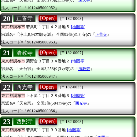
宗派名=『天台宗』
全国6,973位(1カ寺)の『
深大寺
』
法人コード=「1012405000952」
20
[Open]
正善寺
[〒182-0003]
東京都調布市
若葉町１丁目４２番地５
[地図等]
宗派名=『浄土真宗本願寺派』
全国92位(81カ寺)の『
正善寺
』
法人コード=「9012405000953」
21
[Open]
清教寺
[〒182-0007]
東京都調布市
菊野台３丁目３４番地２
[地図等]
宗派名=『天台宗』
全国3,258位(3カ寺)の『
清教寺
』
法人コード=「7012405000947」
22
[Open]
西光寺
[〒182-0035]
東京都調布市
上石原１丁目２８番地３
[地図等]
宗派名=『天台宗』
全国3位(584カ寺)の『
西光寺
』
法人コード=「6012405000956」
23
[Open]
西照寺
[〒182-0003]
東京都調布市
若葉町１丁目３９番地
[地図等]