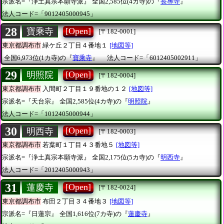
宗派名=『浄土真宗本願寺派』
全国2,585位(4カ寺)の『
長專寺
』
法人コード=「9012405000945」
28
[Open]
寶乘寺
[〒182-0001]
東京都調布市
緑ケ丘２丁目４番地１
[地図等]
全国6,973位(1カ寺)の『
寶乘寺
』
法人コード=「6012405002911」
29
[Open]
明照院
[〒182-0004]
東京都調布市
入間町２丁目１９番地の１２
[地図等]
宗派名=『天台宗』
全国2,585位(4カ寺)の『
明照院
』
法人コード=「1012405000944」
30
[Open]
明西寺
[〒182-0003]
東京都調布市
若葉町１丁目４３番地５
[地図等]
宗派名=『浄土真宗本願寺派』
全国2,175位(5カ寺)の『
明西寺
』
法人コード=「2012405000943」
31
[Open]
蓮慶寺
[〒182-0024]
東京都調布市
布田２丁目３４番地３
[地図等]
宗派名=『日蓮宗』
全国1,616位(7カ寺)の『
蓮慶寺
』