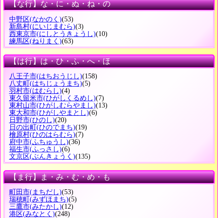
【な行】な・に・ぬ・ね・の
中野区
(なかのく)
(53)
新島村
(にいじまむら)
(3)
西東京市
(にしとうきょうし)
(10)
練馬区
(ねりまく)
(63)
【は行】は・ひ・ふ・へ・ほ
八王子市
(はちおうじし)
(158)
八丈町
(はちじょうまち)
(5)
羽村市
(はむらし)
(4)
東久留米市
(ひがしくるめし)
(7)
東村山市
(ひがしむらやまし)
(13)
東大和市
(ひがしやまとし)
(6)
日野市
(ひのし)
(20)
日の出町
(ひのでまち)
(19)
檜原村
(ひのはらむら)
(7)
府中市
(ふちゅうし)
(36)
福生市
(ふっさし)
(6)
文京区
(ぶんきょうく)
(135)
【ま行】ま・み・む・め・も
町田市
(まちだし)
(53)
瑞穂町
(みずほまち)
(5)
三鷹市
(みたかし)
(12)
港区
(みなとく)
(248)