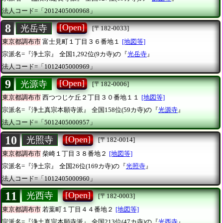
法人コード=「2012405000968」
8
[Open]
光岳寺
[〒182-0033]
東京都調布市
富士見町１丁目３６番地１
[地図等]
宗派名=『浄土宗』
全国1,292位(9カ寺)の『
光岳寺
』
法人コード=「1012405000969」
9
[Open]
光源寺
[〒182-0006]
東京都調布市
西つつじケ丘２丁目３０番地１１
[地図等]
宗派名=『浄土真宗本願寺派』
全国158位(59カ寺)の『
光源寺
』
法人コード=「5012405000957」
10
[Open]
光照寺
[〒182-0014]
東京都調布市
柴崎１丁目３８番地２
[地図等]
宗派名=『浄土宗』
全国26位(169カ寺)の『
光照寺
』
法人コード=「1012405000960」
11
[Open]
光西寺
[〒182-0003]
東京都調布市
若葉町１丁目４４番地２
[地図等]
宗派名=『浄土真宗本願寺派』
全国213位(47カ寺)の『
光西寺
』