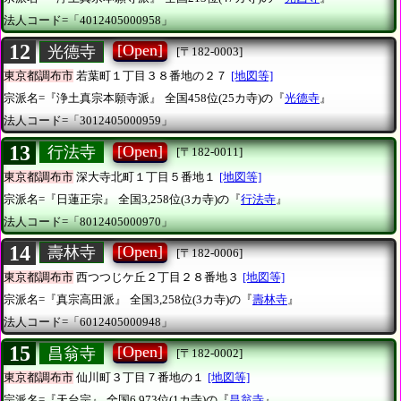
法人コード=「4012405000958」
12
[Open]
光德寺
[〒182-0003]
東京都調布市
若葉町１丁目３８番地の２７
[地図等]
宗派名=『浄土真宗本願寺派』
全国458位(25カ寺)の『
光德寺
』
法人コード=「3012405000959」
13
[Open]
行法寺
[〒182-0011]
東京都調布市
深大寺北町１丁目５番地１
[地図等]
宗派名=『日蓮正宗』
全国3,258位(3カ寺)の『
行法寺
』
法人コード=「8012405000970」
14
[Open]
壽林寺
[〒182-0006]
東京都調布市
西つつじケ丘２丁目２８番地３
[地図等]
宗派名=『真宗高田派』
全国3,258位(3カ寺)の『
壽林寺
』
法人コード=「6012405000948」
15
[Open]
昌翁寺
[〒182-0002]
東京都調布市
仙川町３丁目７番地の１
[地図等]
宗派名=『天台宗』
全国6,973位(1カ寺)の『
昌翁寺
』