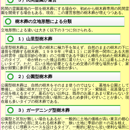
３）民間霊園が運営
民間の霊園墓地の一部を樹木葬にする場合や、初めから樹木葬専用の民間霊
園を開発する場合もある。現在、この運営形態の樹木葬が増えつつある。
樹木葬の立地形態による分類
立地形態による違いは大きく以下の３つに分けられる。
１）山里型樹木葬
山里型樹木葬は、山や里の樹木に極力手を加えず、自然のままの樹木の下に
遺骨を埋葬する樹木葬。１９９９年（平成１１）に岩手県一関市にある大慈
山祥雲寺（臨済宗妙心寺派）のご住職である千坂げん峰氏が始めた樹木葬は
このタイプ。「命が終わった後は自然に還りたい」と願う人には最もふさわ
しいタイプ。ただ、広い土地が必要となるため交通の不便な場所が多く、家
族が頻繁に参拝するには適さない場合が多い。
２）公園型樹木葬
公園型樹木葬は、自然の樹木をそのまま使うのではなく、墓地を公園として
整備し、公園に樹木だけでなく山ツツジ・山ドウダン・紫陽花・花菖蒲など
の花を植えるタイプ。墓石がない以外は、既存のお墓とあまり変わらないタ
イプで、一般的に利便性の良い場所にあるため参拝しやすいことが多い。現
在最も多いタイプの樹木葬である。
３）ガーデニング型樹木葬
公園型と区別が難しい場合もあるが、一般的に土地の価格が高い東京の都心
や大都市の中心部に見られる樹木葬で、狭い土地に季節の折々の花を植え、
その近くに埋葬スペースを設けるタイプ。一般的に駅から近い便利な場所に