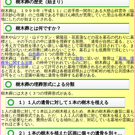
樹木葬の歴史（始まり）
樹木葬は、１９９９年（平成１１）に岩手県一関市にある大慈山祥雲寺（臨
済宗妙心寺派）のご住職である千坂げん峰氏が荒廃していた里山を樹木葬墓
地にしたのが始まりとされる。
樹木葬とは何ですか？
樹木や山ツツジ・山ドウダン・紫陽花・花菖蒲などの花を墓石の代わりに墓
標とし、その下の土の中に遺骨を埋葬する形態。「遺骨が自然に還る」とい
う考え方で自然を壊さない新しい墓地として環境面でも注目されている。ま
た墓石がないため宗教に縛られないことや、墓石よりも低費用で済むといっ
た特徴がある。
自然葬
の１つの形態である。
樹木葬は「自然に還す」という考え方では
散骨
に近いが、散骨は「
墓地、埋
葬等に関する法律
」の枠外で行われているのに対し、樹木葬は「墓地、埋葬
等に関する法律」によって許可された墓地で埋葬されるため完全に合法であ
ると言える。そのため、樹木葬は各都道府県および市町村の地方公共団体の
許可をとった霊園や墓地に遺骨を埋葬する必要がある。
樹木葬の埋葬形式による分類
樹木葬には大きく３つの埋葬形式がある。
１）１人の遺骨に対して１本の樹木を植える
１人の遺骨に対して１本以上の樹木植えるため、本来の樹木葬の趣旨に最も
合致した埋葬形式である。ただ、１人１人の遺骨に対して樹木を植えるスペ
ースが必要なため、費用が高くなる傾向にあり、対応している墓地や霊園は
それほど多くない。
２）１本の樹木を植えた区画に個々の遺骨を別々に埋葬