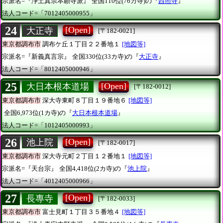
宗派名=『浄土真宗本願寺派』
全国110位(76カ寺)の『
西照寺
』
法人コード=「7012405000955」
24
[Open]
大正寺
[〒182-0021]
東京都調布市
調布ケ丘１丁目２２番地１
[地図等]
宗派名=『新義真言宗』
全国330位(33カ寺)の『
大正寺
』
法人コード=「8012405000946」
25
[Open]
大日本根本道場
[〒182-0012]
東京都調布市
深大寺東町８丁目１９番地６
[地図等]
全国6,973位(1カ寺)の『
大日本根本道場
』
法人コード=「1012405000993」
26
[Open]
池上院
[〒182-0017]
東京都調布市
深大寺元町２丁目１２番地１
[地図等]
宗派名=『天台宗』
全国4,418位(2カ寺)の『
池上院
』
法人コード=「4012405000966」
27
[Open]
長專寺
[〒182-0033]
東京都調布市
富士見町１丁目３５番地４
[地図等]