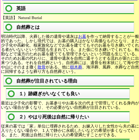
英語
【英語】 Natural Burial
自然葬とは
明治時代以降、火葬した後の遺骨や遺灰は
お墓
を作って納骨することが一般
的であった。しかし現代では、お墓の購入はかなり高価なものとなり、また
少子化や高齢化、核家族化などでお墓を建ててもそのお墓を引き継いでくれ
る者がいないという問題も生まれている。また仮に引き継いでくれても、転
勤などで遠方のためお墓を建てても管理できないという問題も生じている。
そのためお墓の代わりに、遺骨や遺灰を自然に還そうとする流れが新たに出
来つつある。それを自然葬という。自然葬には、遺骨を粉末状にして海や空
や山にそのまま撒く
散骨
がある。他に
樹木葬
、海洋葬、風葬、水葬など自然
に回帰するような葬り方も自然葬という。
自然葬が注目されている理由
１）跡継ぎがいなくても良い
最近は少子化の影響で、お墓参りやお墓を次の代まで管理してくれる身内が
いない場合が多くなり、その必要がない自然葬が注目されている。
２）やはり死後は自然に帰りたい
従来の墓では「家」単位に埋葬されるため、お嫁入りした女性から夫の墓に
入りたくない場合や、１人で静かに永眠したいなどの希望が多くなってい
る。また、死後は自然に帰りたい人の希望満たすことができる。