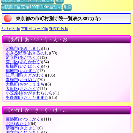
寺院数順位(面積100平方Km当たり)
別窓
東京都の市町村別寺院一覧表(2,887カ寺)
ぶりがな順
市町村コード順
寺院件数順
【あ行】あ・い・う・え・お
昭島市
(あきしまし)
(12)
あきる野市
(あきるのし)
(50)
足立区
(あだちく)
(119)
荒川区
(あらかわく)
(54)
板橋区
(いたばしく)
(47)
稲城市
(いなぎし)
(13)
江戸川区
(えどがわく)
(106)
青梅市
(おうめし)
(70)
大島町
(おおしままち)
(8)
大田区
(おおたく)
(114)
小笠原村
(おがさわらむら)
(1)
奥多摩町
(おくたままち)
(15)
【か行】か・き・く・け・こ
葛飾区
(かつしかく)
(111)
北区
(きたく)
(64)
清瀬市
(きよせし)
(6)
国立市
(くにたちし)
(4)