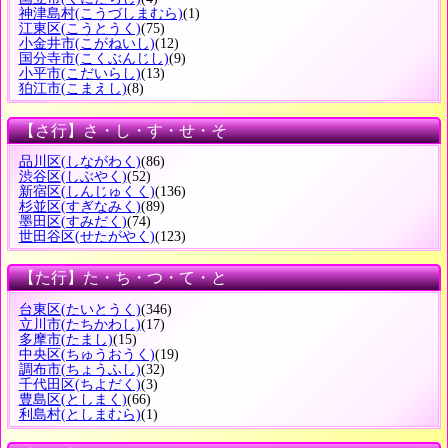
神津島村
(こうづしまむら)
(1)
江東区
(こうとうく)
(75)
小金井市
(こがねいし)
(12)
国分寺市
(こくぶんじし)
(9)
小平市
(こだいらし)
(13)
狛江市
(こまえし)
(8)
【さ行】さ・し・す・せ・そ
品川区
(しながわく)
(86)
渋谷区
(しぶやく)
(52)
新宿区
(しんじゅくく)
(136)
杉並区
(すぎなみく)
(89)
墨田区
(すみだく)
(74)
世田谷区
(せたがやく)
(123)
【た行】た・ち・つ・て・と
台東区
(たいとうく)
(346)
立川市
(たちかわし)
(17)
多摩市
(たまし)
(15)
中央区
(ちゅうおうく)
(19)
調布市
(ちょうふし)
(32)
千代田区
(ちよだく)
(3)
豊島区
(としまく)
(66)
利島村
(としまむら)
(1)