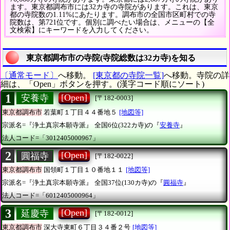
ます。東京都調布市には32カ寺の寺院があります。これは、東京
都の寺院数の1.11%にあたります。調布市の全国市区町村での寺
院数は、第721位です。個別に調べたい場合は、メニューの【全
文検索】にキーワードを入力してください。
東京都調布市の寺院(寺院総数は32カ寺)を知る
〔通常モード〕
へ移動。
[東京都の寺院一覧]
へ移動。寺院の詳
細は、「Open」ボタンを押す。(漢字コード順にソート)
1
[Open]
安養寺
[〒182-0003]
東京都調布市
若葉町１丁目４４番地５
[地図等]
宗派名=『浄土真宗本願寺派』
全国6位(322カ寺)の『
安養寺
』
法人コード=「3012405000967」
2
[Open]
圓福寺
[〒182-0022]
東京都調布市
国領町１丁目１０番地１１
[地図等]
宗派名=『浄土真宗本願寺派』
全国37位(130カ寺)の『
圓福寺
』
法人コード=「6012405000964」
3
[Open]
延慶寺
[〒182-0012]
東京都調布市
深大寺東町６丁目３４番２号
[地図等]