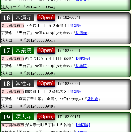
法人コード=「8012405000954」
16
[Open]
常演寺
[〒182-0034]
東京都調布市
下石原１丁目５２番地４
[地図等]
宗派名=『天台宗』
全国4,418位(2カ寺)の『
常演寺
』
法人コード=「2012405000951」
17
[Open]
常樂院
[〒182-0006]
東京都調布市
西つつじケ丘４丁目９番地１
[地図等]
宗派名=『天台宗』
全国1,830位(6カ寺)の『
常樂院
』
法人コード=「3012405000950」
18
[Open]
常性寺
[〒182-0022]
東京都調布市
国領町１丁目２番地の８
[地図等]
宗派名=『真言宗豊山派』
全国2,175位(5カ寺)の『
常性寺
』
法人コード=「5012405000949」
19
[Open]
深大寺
[〒182-0017]
東京都調布市
深大寺元町５丁目１５番地１
[地図等]