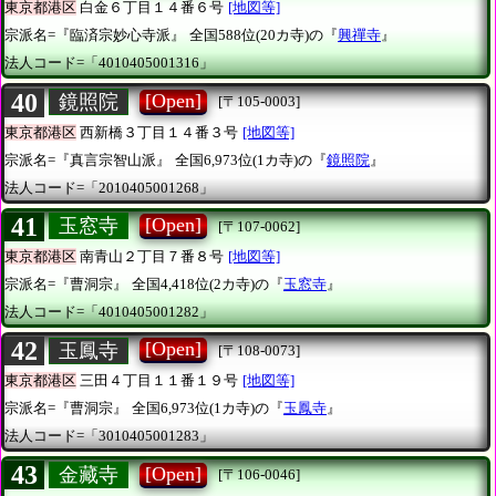
東京都港区
白金６丁目１４番６号
[地図等]
宗派名=『臨済宗妙心寺派』
全国588位(20カ寺)の『
興禪寺
』
法人コード=「4010405001316」
40
[Open]
鏡照院
[〒105-0003]
東京都港区
西新橋３丁目１４番３号
[地図等]
宗派名=『真言宗智山派』
全国6,973位(1カ寺)の『
鏡照院
』
法人コード=「2010405001268」
41
[Open]
玉窓寺
[〒107-0062]
東京都港区
南青山２丁目７番８号
[地図等]
宗派名=『曹洞宗』
全国4,418位(2カ寺)の『
玉窓寺
』
法人コード=「4010405001282」
42
[Open]
玉鳳寺
[〒108-0073]
東京都港区
三田４丁目１１番１９号
[地図等]
宗派名=『曹洞宗』
全国6,973位(1カ寺)の『
玉鳳寺
』
法人コード=「3010405001283」
43
[Open]
金藏寺
[〒106-0046]