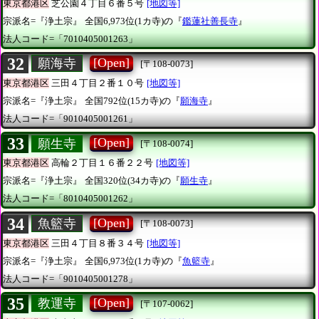
東京都港区
芝公園４丁目６番５号
[地図等]
宗派名=『浄土宗』
全国6,973位(1カ寺)の『
鑑蓮社善長寺
』
法人コード=「7010405001263」
32
[Open]
願海寺
[〒108-0073]
東京都港区
三田４丁目２番１０号
[地図等]
宗派名=『浄土宗』
全国792位(15カ寺)の『
願海寺
』
法人コード=「9010405001261」
33
[Open]
願生寺
[〒108-0074]
東京都港区
高輪２丁目１６番２２号
[地図等]
宗派名=『浄土宗』
全国320位(34カ寺)の『
願生寺
』
法人コード=「8010405001262」
34
[Open]
魚籃寺
[〒108-0073]
東京都港区
三田４丁目８番３４号
[地図等]
宗派名=『浄土宗』
全国6,973位(1カ寺)の『
魚籃寺
』
法人コード=「9010405001278」
35
[Open]
教運寺
[〒107-0062]