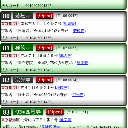
法人コード=「6010405001347」
80
[Open]
若松寺
[〒106-0047]
東京都港区
南麻布３丁目１０番７号
[地図等]
宗派名=『日蓮宗』
全国4,418位(2カ寺)の『
若松寺
』
法人コード=「3010405001556」
81
[Open]
種徳寺
[〒107-0052]
東京都港区
赤坂７丁目６番２９号
[地図等]
宗派名=『単立寺院』
全国2,175位(5カ寺)の『
種徳寺
』
法人コード=「1010405001343」
82
[Open]
宗光寺
[〒108-0014]
東京都港区
芝４丁目６番２１号
[地図等]
宗派名=『浄土宗』
全国958位(12カ寺)の『
宗光寺
』
法人コード=「4010405001423」
83
[Open]
修験四恩寺
[〒107-0061]
東京都港区
北青山３丁目１番２号
[地図等]
全国6,973位(1カ寺)の『
修験四恩寺
』
法人コード=「6010405001355」