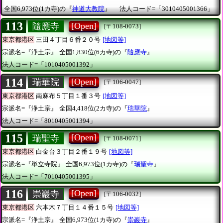
全国6,973位(1カ寺)の『
神道大教院
』
法人コード=「3010405001366」
113
[Open]
隨應寺
[〒108-0073]
東京都港区
三田４丁目６番２０号
[地図等]
宗派名=『浄土宗』
全国1,830位(6カ寺)の『
隨應寺
』
法人コード=「1010405001392」
114
[Open]
瑞華院
[〒106-0047]
東京都港区
南麻布５丁目１番３号
[地図等]
宗派名=『浄土宗』
全国4,418位(2カ寺)の『
瑞華院
』
法人コード=「8010405001394」
115
[Open]
瑞聖寺
[〒108-0071]
東京都港区
白金台３丁目２番１９号
[地図等]
宗派名=『単立寺院』
全国6,973位(1カ寺)の『
瑞聖寺
』
法人コード=「7010405001395」
116
[Open]
崇巖寺
[〒106-0032]
東京都港区
六本木７丁目１４番１５号
[地図等]
宗派名=『浄土宗』
全国6,973位(1カ寺)の『
崇巖寺
』