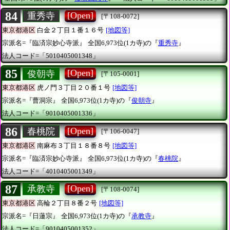
84
[Open]
重秀寺
[〒108-0072]
東京都港区
白金２丁目１番１６号
[地図等]
宗派名=『臨済宗妙心寺派』
全国6,973位(1カ寺)の『
重秀寺
』
法人コード=「5010405001348」
85
[Open]
俊朝寺
[〒105-0001]
東京都港区
虎ノ門３丁目２０番１号
[地図等]
宗派名=『曹洞宗』
全国6,973位(1カ寺)の『
俊朝寺
』
法人コード=「9010405001336」
86
[Open]
春桃院
[〒106-0047]
東京都港区
南麻布３丁目１８番８号
[地図等]
宗派名=『臨済宗妙心寺派』
全国6,973位(1カ寺)の『
春桃院
』
法人コード=「4010405001349」
87
[Open]
承教寺
[〒108-0074]
東京都港区
高輪２丁目８番２号
[地図等]
宗派名=『日蓮宗』
全国6,973位(1カ寺)の『
承教寺
』
法人コード=「9010405001352」