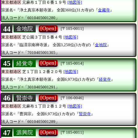
東京都港区
元麻布１丁目６番１９号
[地図等]
宗派名=『浄土真宗本願寺派』
全国360位(31カ寺)の『
金藏寺
』
法人コード=「6010405001280」
44
[Open]
金地院
[〒105-0011]
東京都港区
芝公園３丁目５番４号
[地図等]
宗派名=『臨済宗南禅寺派』
全国3,258位(3カ寺)の『
金地院
』
法人コード=「7010405001305」
45
[Open]
経覚寺
[〒105-0014]
東京都港区
芝１丁目１２番２０号
[地図等]
宗派名=『浄土真宗本願寺派』
全国6,973位(1カ寺)の『
経覚寺
』
法人コード=「3010405001291」
46
[Open]
賢崇寺
[〒106-0046]
東京都港区
元麻布１丁目２番１２号
[地図等]
宗派名=『曹洞宗』
全国6,973位(1カ寺)の『
賢崇寺
』
法人コード=「6010405001289」
47
[Open]
源興院
[〒105-0011]