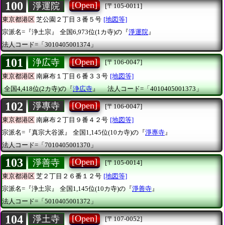
100
[Open]
淨運院
[〒105-0011]
東京都港区
芝公園２丁目３番５号
[地図等]
宗派名=『浄土宗』
全国6,973位(1カ寺)の『
淨運院
』
法人コード=「3010405001374」
101
[Open]
浄広寺
[〒106-0047]
東京都港区
南麻布１丁目６番３３号
[地図等]
全国4,418位(2カ寺)の『
浄広寺
』
法人コード=「4010405001373」
102
[Open]
淨專寺
[〒106-0047]
東京都港区
南麻布２丁目９番４２号
[地図等]
宗派名=『真宗大谷派』
全国1,145位(10カ寺)の『
淨專寺
』
法人コード=「7010405001370」
103
[Open]
淨善寺
[〒105-0014]
東京都港区
芝２丁目２６番１２号
[地図等]
宗派名=『浄土宗』
全国1,145位(10カ寺)の『
淨善寺
』
法人コード=「5010405001372」
104
[Open]
淨土寺
[〒107-0052]