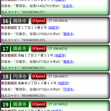
宗派名=『曹洞宗』
全国124位(70カ寺)の『
永昌寺
』
法人コード=「5010405001257」
16
[Open]
圓珠寺
[〒105-0014]
東京都港区
芝１丁目１３番６号
[地図等]
宗派名=『日蓮宗』
全国3,258位(3カ寺)の『
圓珠寺
』
法人コード=「7010405001255」
17
[Open]
圓眞寺
[〒108-0074]
東京都港区
高輪１丁目２７番２２号
[地図等]
宗派名=『日蓮宗』
全国6,973位(1カ寺)の『
圓眞寺
』
法人コード=「6010405001215」
18
[Open]
円澤寺
[〒106-0047]
東京都港区
南麻布２丁目１４番１４号
[地図等]
宗派名=『曹洞宗』
全国6,973位(1カ寺)の『
円澤寺
』
法人コード=「9010405001253」
19
[Open]
圓通寺
[〒107-0052]