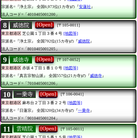
宗派名=『浄土宗』
全国6,973位(1カ寺)の『
安蓮社
』
法人コード=「4010405001200」
8
[Open]
威徳院
[〒105-0011]
東京都港区
芝公園１丁目３番４号
[地図等]
宗派名=『浄土宗』
全国792位(15カ寺)の『
威徳院
』
法人コード=「8010405001205」
9
[Open]
威徳寺
[〒107-0052]
東京都港区
赤坂４丁目１番１０号
[地図等]
宗派名=『真言宗智山派』
全国557位(21カ寺)の『
威徳寺
』
法人コード=「7010405001206」
10
[Open]
一乗寺
[〒106-0041]
東京都港区
麻布台２丁目３番２２号
[地図等]
宗派名=『日蓮宗』
全国320位(34カ寺)の『
一乗寺
』
法人コード=「9010405001204」
11
[Open]
雲晴院
[〒105-0011]
東京都港区
芝公園１丁目５番１５号
[地図等]