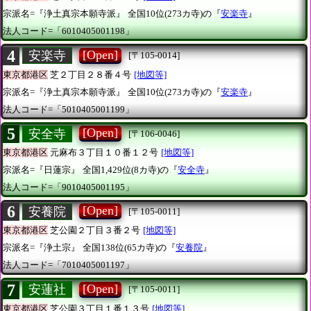
宗派名=『浄土真宗本願寺派』
全国10位(273カ寺)の『
安楽寺
』
法人コード=「6010405001198」
4
[Open]
安楽寺
[〒105-0014]
東京都港区
芝２丁目２８番４号
[地図等]
宗派名=『浄土真宗本願寺派』
全国10位(273カ寺)の『
安楽寺
』
法人コード=「5010405001199」
5
[Open]
安全寺
[〒106-0046]
東京都港区
元麻布３丁目１０番１２号
[地図等]
宗派名=『日蓮宗』
全国1,429位(8カ寺)の『
安全寺
』
法人コード=「9010405001195」
6
[Open]
安養院
[〒105-0011]
東京都港区
芝公園２丁目３番２号
[地図等]
宗派名=『浄土宗』
全国138位(65カ寺)の『
安養院
』
法人コード=「7010405001197」
7
[Open]
安蓮社
[〒105-0011]
東京都港区
芝公園３丁目１番１３号
[地図等]