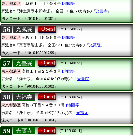
東京都港区
元麻布１丁目７番４号
[地図等]
宗派名=『浄土真宗本願寺派』
全国130位(68カ寺)の『
光善寺
』
法人コード=「2010405001301」
56
[Open]
光藏院
[〒107-0052]
東京都港区
赤坂７丁目６番６８号
[地図等]
宗派名=『真言宗智山派』
全国4,418位(2カ寺)の『
光藏院
』
法人コード=「4010405001299」
57
[Open]
光臺院
[〒108-0074]
東京都港区
高輪１丁目２３番３号
[地図等]
宗派名=『浄土宗』
全国4,418位(2カ寺)の『
光臺院
』
法人コード=「9010405001303」
58
[Open]
光福寺
[〒108-0074]
東京都港区
高輪３丁目１４番３０号
[地図等]
宗派名=『浄土宗』
全国54位(112カ寺)の『
光福寺
』
法人コード=「8010405001304」
59
[Open]
光寳寺
[〒105-0011]