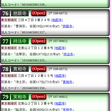
法人コード=「6010405001339」
76
[Open]
慈眼寺
[〒108-0073]
東京都港区
三田４丁目３番２４号
[地図等]
宗派名=『曹洞宗』
全国19位(190カ寺)の『
慈眼寺
』
法人コード=「8010405001337」
77
[Open]
持法寺
[〒107-0061]
東京都港区
北青山２丁目１２番８号
[地図等]
宗派名=『法華宗』
全国6,973位(1カ寺)の『
持法寺
』
法人コード=「1010405001335」
78
[Open]
實相寺
[〒108-0073]
東京都港区
三田４丁目１２番１５号
[地図等]
宗派名=『浄土宗』
全国117位(73カ寺)の『
實相寺
』
法人コード=「2010405001350」
79
[Open]
実相寺
[〒107-0061]
東京都港区
北青山２丁目１２番９号
[地図等]
宗派名=『臨済宗』
全国360位(31カ寺)の『
実相寺
』