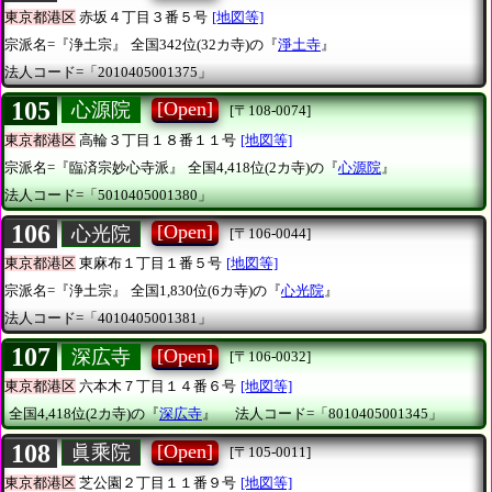
東京都港区
赤坂４丁目３番５号
[地図等]
宗派名=『浄土宗』
全国342位(32カ寺)の『
淨土寺
』
法人コード=「2010405001375」
105
[Open]
心源院
[〒108-0074]
東京都港区
高輪３丁目１８番１１号
[地図等]
宗派名=『臨済宗妙心寺派』
全国4,418位(2カ寺)の『
心源院
』
法人コード=「5010405001380」
106
[Open]
心光院
[〒106-0044]
東京都港区
東麻布１丁目１番５号
[地図等]
宗派名=『浄土宗』
全国1,830位(6カ寺)の『
心光院
』
法人コード=「4010405001381」
107
[Open]
深広寺
[〒106-0032]
東京都港区
六本木７丁目１４番６号
[地図等]
全国4,418位(2カ寺)の『
深広寺
』
法人コード=「8010405001345」
108
[Open]
眞乘院
[〒105-0011]
東京都港区
芝公園２丁目１１番９号
[地図等]