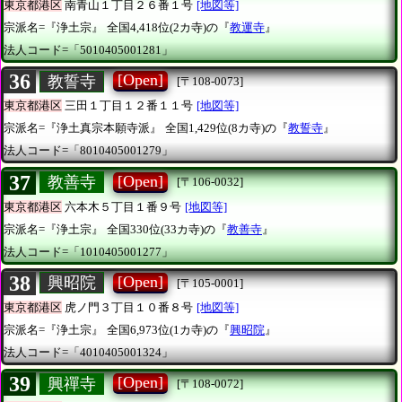
東京都港区
南青山１丁目２６番１号
[地図等]
宗派名=『浄土宗』
全国4,418位(2カ寺)の『
教運寺
』
法人コード=「5010405001281」
36
[Open]
教誓寺
[〒108-0073]
東京都港区
三田１丁目１２番１１号
[地図等]
宗派名=『浄土真宗本願寺派』
全国1,429位(8カ寺)の『
教誓寺
』
法人コード=「8010405001279」
37
[Open]
教善寺
[〒106-0032]
東京都港区
六本木５丁目１番９号
[地図等]
宗派名=『浄土宗』
全国330位(33カ寺)の『
教善寺
』
法人コード=「1010405001277」
38
[Open]
興昭院
[〒105-0001]
東京都港区
虎ノ門３丁目１０番８号
[地図等]
宗派名=『浄土宗』
全国6,973位(1カ寺)の『
興昭院
』
法人コード=「4010405001324」
39
[Open]
興禪寺
[〒108-0072]