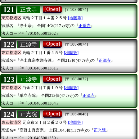
121
[Open]
正覚寺
[〒108-0074]
東京都港区
高輪２丁目１４番２５号
[地図等]
宗派名=『浄土宗』
全国14位(217カ寺)の『
正覚寺
』
法人コード=「7010405001362」
122
[Open]
正源寺
[〒108-0074]
東京都港区
高輪２丁目１番４５号
[地図等]
宗派名=『浄土真宗本願寺派』
全国213位(47カ寺)の『
正源寺
』
法人コード=「8010405001361」
123
[Open]
正源寺
[〒108-0072]
東京都港区
白金２丁目７番１９号
[地図等]
宗派名=『単立寺院』
全国213位(47カ寺)の『
正源寺
』
法人コード=「5010405001364」
124
[Open]
正光院
[〒106-0046]
東京都港区
元麻布３丁目２番２０号
[地図等]
宗派名=『高野山真言宗』
全国1,045位(11カ寺)の『
正光院
』
法人コード=「2010405001359」