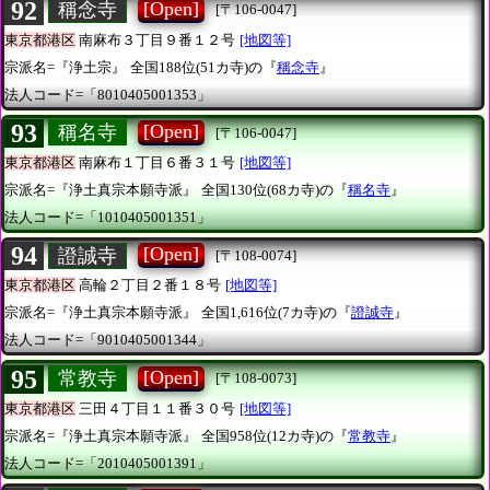
92
[Open]
稱念寺
[〒106-0047]
東京都港区
南麻布３丁目９番１２号
[地図等]
宗派名=『浄土宗』
全国188位(51カ寺)の『
稱念寺
』
法人コード=「8010405001353」
93
[Open]
稱名寺
[〒106-0047]
東京都港区
南麻布１丁目６番３１号
[地図等]
宗派名=『浄土真宗本願寺派』
全国130位(68カ寺)の『
稱名寺
』
法人コード=「1010405001351」
94
[Open]
證誠寺
[〒108-0074]
東京都港区
高輪２丁目２番１８号
[地図等]
宗派名=『浄土真宗本願寺派』
全国1,616位(7カ寺)の『
證誠寺
』
法人コード=「9010405001344」
95
[Open]
常教寺
[〒108-0073]
東京都港区
三田４丁目１１番３０号
[地図等]
宗派名=『浄土真宗本願寺派』
全国958位(12カ寺)の『
常教寺
』
法人コード=「2010405001391」