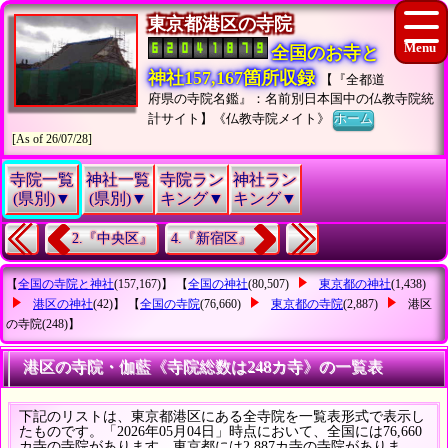
東京都港区の寺院
全国のお寺と
神社157,167箇所収録
【『全都道
府県の寺院名鑑』：名前別日本国中の仏教寺院統
計サイト】《仏教寺院メイト》
ホーム
[As of 26/07/28]
寺院一覧
神社一覧
寺院ラン
神社ラン
(県別)▼
(県別)▼
キング▼
キング▼
2.『中央区』
4.『新宿区』
【
全国の寺院と神社
(157,167)】 【
全国の神社
(80,507)
東京都の神社
(1,438)
港区の神社
(42)】 【
全国の寺院
(76,660)
東京都の寺院
(2,887)
港区
の寺院
(248)】
港区の寺院・伽藍《寺院総数は248カ寺》の一覧表
下記のリストは、東京都港区にある全寺院を一覧表形式で表示し
たものです。「2026年05月04日」時点において、全国には76,660
カ寺の寺院があります。東京都には2,887カ寺の寺院がありま