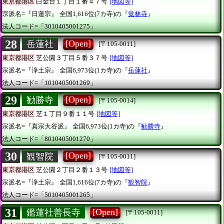
東京都港区
白金台１丁目１番４７号
[地図等]
宗派名=『日蓮宗』
全国1,616位(7カ寺)の『
覚林寺
』
法人コード=「3010405001275」
28
[Open]
岳蓮社
[〒105-0011]
東京都港区
芝公園３丁目５番３７号
[地図等]
宗派名=『浄土宗』
全国6,973位(1カ寺)の『
岳蓮社
』
法人コード=「1010405001269」
29
[Open]
勧勝寺
[〒105-0014]
東京都港区
芝１丁目９番１１号
[地図等]
宗派名=『真宗大谷派』
全国6,973位(1カ寺)の『
勧勝寺
』
法人コード=「8010405001270」
30
[Open]
観智院
[〒105-0011]
東京都港区
芝公園２丁目２番１３号
[地図等]
宗派名=『浄土宗』
全国1,616位(7カ寺)の『
観智院
』
法人コード=「5010405001265」
31
[Open]
鑑蓮社善長寺
[〒105-0011]