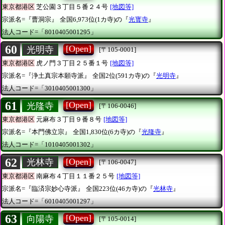
東京都港区
芝公園３丁目５番２４号
[地図等]
宗派名=『曹洞宗』
全国6,973位(1カ寺)の『
光寳寺
』
法人コード=「8010405001295」
60
[Open]
光明寺
[〒105-0001]
東京都港区
虎ノ門３丁目２５番１号
[地図等]
宗派名=『浄土真宗本願寺派』
全国2位(591カ寺)の『
光明寺
』
法人コード=「3010405001300」
61
[Open]
光隆寺
[〒106-0046]
東京都港区
元麻布３丁目９番８号
[地図等]
宗派名=『本門佛立宗』
全国1,830位(6カ寺)の『
光隆寺
』
法人コード=「1010405001302」
62
[Open]
光林寺
[〒106-0047]
東京都港区
南麻布４丁目１１番２５号
[地図等]
宗派名=『臨済宗妙心寺派』
全国223位(46カ寺)の『
光林寺
』
法人コード=「6010405001297」
63
[Open]
向陽寺
[〒105-0014]