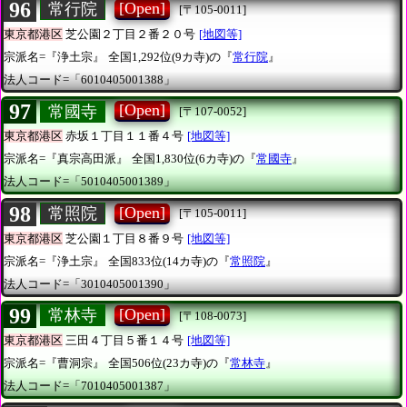
96
[Open]
常行院
[〒105-0011]
東京都港区
芝公園２丁目２番２０号
[地図等]
宗派名=『浄土宗』
全国1,292位(9カ寺)の『
常行院
』
法人コード=「6010405001388」
97
[Open]
常國寺
[〒107-0052]
東京都港区
赤坂１丁目１１番４号
[地図等]
宗派名=『真宗高田派』
全国1,830位(6カ寺)の『
常國寺
』
法人コード=「5010405001389」
98
[Open]
常照院
[〒105-0011]
東京都港区
芝公園１丁目８番９号
[地図等]
宗派名=『浄土宗』
全国833位(14カ寺)の『
常照院
』
法人コード=「3010405001390」
99
[Open]
常林寺
[〒108-0073]
東京都港区
三田４丁目５番１４号
[地図等]
宗派名=『曹洞宗』
全国506位(23カ寺)の『
常林寺
』
法人コード=「7010405001387」