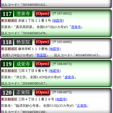
法人コード=「5010405001422」
117
[Open]
澄泉寺
[〒107-0052]
東京都港区
赤坂１丁目１１番３号
[地図等]
宗派名=『真宗高田派』
全国6,973位(1カ寺)の『
澄泉寺
』
法人コード=「7010405001478」
118
[Open]
勢至院
[〒105-0000]
東京都港区
麻布笄町１１３番地
[地図等]
全国3,258位(3カ寺)の『
勢至院
』
法人コード=「4010405001415」
119
[Open]
成覚寺
[〒108-0073]
東京都港区
三田３丁目９番９号
[地図等]
宗派名=『浄土宗』
全国1,429位(8カ寺)の『
成覚寺
』
法人コード=「2010405001417」
120
[Open]
正覚院
[〒108-0073]
東京都港区
三田４丁目１１番２６号
[地図等]
宗派名=『臨済宗妙心寺派』
全国312位(35カ寺)の『
正覚院
』
法人コード=「9010405001360」