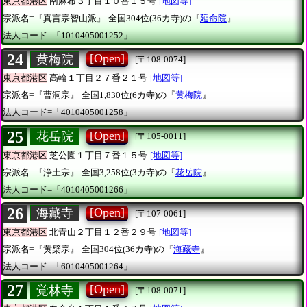
東京都港区
南麻布３丁目１０番１５号
[地図等]
宗派名=『真言宗智山派』
全国304位(36カ寺)の『
延命院
』
法人コード=「1010405001252」
24
[Open]
黄梅院
[〒108-0074]
東京都港区
高輪１丁目２７番２１号
[地図等]
宗派名=『曹洞宗』
全国1,830位(6カ寺)の『
黄梅院
』
法人コード=「4010405001258」
25
[Open]
花岳院
[〒105-0011]
東京都港区
芝公園１丁目７番１５号
[地図等]
宗派名=『浄土宗』
全国3,258位(3カ寺)の『
花岳院
』
法人コード=「4010405001266」
26
[Open]
海藏寺
[〒107-0061]
東京都港区
北青山２丁目１２番２９号
[地図等]
宗派名=『黄檗宗』
全国304位(36カ寺)の『
海藏寺
』
法人コード=「6010405001264」
27
[Open]
覚林寺
[〒108-0071]