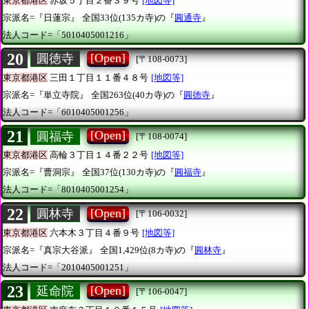
東京都港区
赤坂５丁目２番３９号
[地図等]
宗派名=『日蓮宗』
全国33位(135カ寺)の『
圓通寺
』
法人コード=「5010405001216」
20
[Open]
圓徳寺
[〒108-0073]
東京都港区
三田１丁目１１番４８号
[地図等]
宗派名=『単立寺院』
全国263位(40カ寺)の『
圓徳寺
』
法人コード=「6010405001256」
21
[Open]
圓福寺
[〒108-0074]
東京都港区
高輪３丁目１４番２２号
[地図等]
宗派名=『曹洞宗』
全国37位(130カ寺)の『
圓福寺
』
法人コード=「8010405001254」
22
[Open]
圓林寺
[〒106-0032]
東京都港区
六本木３丁目４番９号
[地図等]
宗派名=『真宗大谷派』
全国1,429位(8カ寺)の『
圓林寺
』
法人コード=「2010405001251」
23
[Open]
延命院
[〒106-0047]