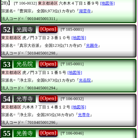
28)】
[〒106-0032]
東京都港区
六本木４丁目１番９号
[地図等]
宗派名=『曹洞宗』
全国6,973位(1カ寺)の『
湖雲寺
』
法人コード=「9010405001311」
52
[Open]
光圓寺
[〒105-0001]
東京都港区
虎ノ門３丁目２３番１０号
[地図等]
宗派名=『真宗大谷派』
全国123位(71カ寺)の『
光圓寺
』
法人コード=「5010405001298」
53
[Open]
光岳院
[〒105-0001]
東京都港区
虎ノ門３丁目１１番５号
[地図等]
宗派名=『浄土宗』
全国6,973位(1カ寺)の『
光岳院
』
法人コード=「9010405001294」
54
[Open]
光専寺
[〒106-0032]
東京都港区
六本木７丁目１４番１２号
[地図等]
宗派名=『浄土宗』
全国285位(38カ寺)の『
光専寺
』
法人コード=「7010405001296」
55
[Open]
光善寺
[〒106-0046]