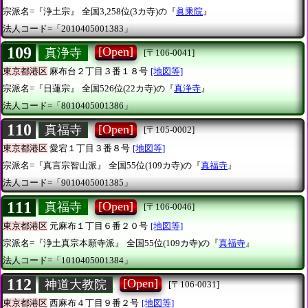
宗派名=『浄土宗』
全国3,258位(3カ寺)の『
眞乘院
』
法人コード=「2010405001383」
109
[Open]
真浄寺
[〒106-0041]
東京都港区
麻布台２丁目３番１８号
[地図等]
宗派名=『日蓮宗』
全国526位(22カ寺)の『
真浄寺
』
法人コード=「8010405001386」
110
[Open]
真福寺
[〒105-0002]
東京都港区
愛宕１丁目３番８号
[地図等]
宗派名=『真言宗智山派』
全国55位(109カ寺)の『
真福寺
』
法人コード=「9010405001385」
111
[Open]
真福寺
[〒106-0046]
東京都港区
元麻布１丁目６番２０号
[地図等]
宗派名=『浄土真宗本願寺派』
全国55位(109カ寺)の『
真福寺
』
法人コード=「1010405001384」
112
[Open]
神道大教院
[〒106-0031]
東京都港区
西麻布４丁目９番２号
[地図等]