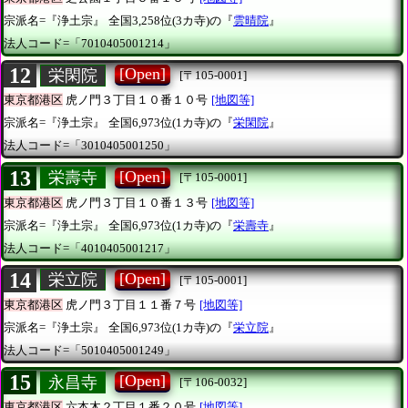
宗派名=『浄土宗』
全国3,258位(3カ寺)の『
雲晴院
』
法人コード=「7010405001214」
12
[Open]
栄閑院
[〒105-0001]
東京都港区
虎ノ門３丁目１０番１０号
[地図等]
宗派名=『浄土宗』
全国6,973位(1カ寺)の『
栄閑院
』
法人コード=「3010405001250」
13
[Open]
栄壽寺
[〒105-0001]
東京都港区
虎ノ門３丁目１０番１３号
[地図等]
宗派名=『浄土宗』
全国6,973位(1カ寺)の『
栄壽寺
』
法人コード=「4010405001217」
14
[Open]
栄立院
[〒105-0001]
東京都港区
虎ノ門３丁目１１番７号
[地図等]
宗派名=『浄土宗』
全国6,973位(1カ寺)の『
栄立院
』
法人コード=「5010405001249」
15
[Open]
永昌寺
[〒106-0032]
東京都港区
六本木２丁目１番２０号
[地図等]