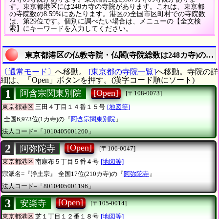
す。東京都港区には248カ寺の寺院があります。これは、東京都
の寺院数の8.59%にあたります。港区の全国市区町村での寺院数
は、第29位です。個別に調べたい場合は、メニューの【全文検
索】にキーワードを入力してください。
東京都港区の仏教寺院・仏閣(寺院総数は248カ寺)の詳
〔通常モード〕
へ移動。
[東京都の寺院一覧]
へ移動。寺院の詳
細は、「Open」ボタンを押す。(漢字コード順にソート)
1
[Open]
阿含宗関東別院
[〒108-0073]
東京都港区
三田４丁目１４番１５号
[地図等]
全国6,973位(1カ寺)の『
阿含宗関東別院
』
法人コード=「1010405001260」
2
[Open]
阿弥陀寺
[〒106-0047]
東京都港区
南麻布５丁目５番４号
[地図等]
宗派名=『浄土宗』
全国17位(210カ寺)の『
阿弥陀寺
』
法人コード=「8010405001196」
3
[Open]
安楽寺
[〒105-0014]
東京都港区
芝１丁目１２番１８号
[地図等]