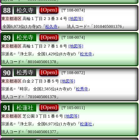
88
[Open]
松久寺
[〒108-0074]
東京都港区
高輪１丁目２３番３４号
[地図等]
全国6,973位(1カ寺)の『
松久寺
』
法人コード=「1010405001376」
89
[Open]
松光寺
[〒108-0074]
東京都港区
高輪１丁目２７番１８号
[地図等]
宗派名=『浄土宗』
全国1,429位(8カ寺)の『
松光寺
』
法人コード=「8010405001378」
90
[Open]
松秀寺
[〒108-0072]
東京都港区
白金２丁目３番５号
[地図等]
宗派名=『時宗』
全国2,585位(4カ寺)の『
松秀寺
』
法人コード=「7010405001379」
91
[Open]
松蓮社
[〒105-0011]
東京都港区
芝公園３丁目１番６号
[地図等]
宗派名=『浄土宗』
全国6,973位(1カ寺)の『
松蓮社
』
法人コード=「9010405001377」