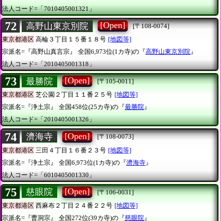
法人コード=「7010405001321」
72
[Open]
高野山東京別院
[〒108-0074]
東京都港区
高輪３丁目１５番１８号
[地図等]
宗派名=『高野山真言宗』
全国6,973位(1カ寺)の『
高野山東京別院
』
法人コード=「2010405001318」
73
[Open]
最勝院
[〒105-0011]
東京都港区
芝公園２丁目１１番２５号
[地図等]
宗派名=『浄土宗』
全国458位(25カ寺)の『
最勝院
』
法人コード=「2010405001326」
74
[Open]
濟海寺
[〒108-0073]
東京都港区
三田４丁目１６番２３号
[地図等]
宗派名=『浄土宗』
全国6,973位(1カ寺)の『
濟海寺
』
法人コード=「6010405001330」
75
[Open]
慈眼院
[〒106-0031]
東京都港区
西麻布２丁目２４番２２号
[地図等]
宗派名=『曹洞宗』
全国272位(39カ寺)の『
慈眼院
』