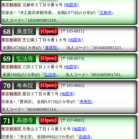
東京都港区
元麻布３丁目９番４号
[地図等]
宗派名=『浄土真宗本願寺派』
全国6,973位(1カ寺)の『
広称寺
』
法人コード=「1010405001319」
68
[Open]
廣度院
[〒105-0011]
東京都港区
芝公園１丁目８番１６号
[地図等]
全国6,973位(1カ寺)の『
廣度院
』
法人コード=「5010405001323」
69
[Open]
弘法寺
[〒108-0073]
東京都港区
三田２丁目１２番５号
[地図等]
全国188位(51カ寺)の『
弘法寺
』
法人コード=「8010405001543」
70
[Open]
考寿院
[〒105-0002]
東京都港区
愛宕２丁目８番７号
[地図等]
宗派名=『曹洞宗』
全国6,973位(1カ寺)の『
考寿院
』
法人コード=「6010405001314」
71
[Open]
高德寺
[〒107-0061]
東京都港区
北青山２丁目１０番２６号
[地図等]
宗派名=『浄土宗』
全国888位(13カ寺)の『
高德寺
』