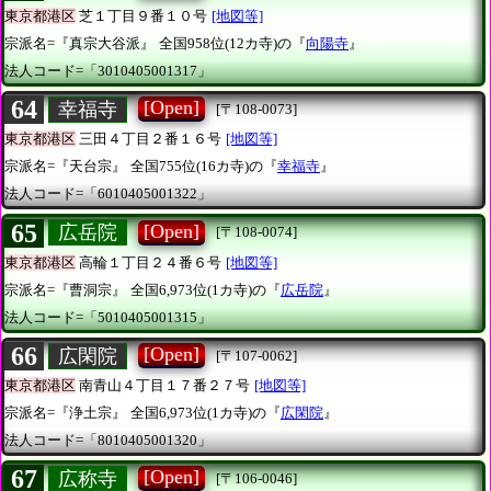
東京都港区
芝１丁目９番１０号
[地図等]
宗派名=『真宗大谷派』
全国958位(12カ寺)の『
向陽寺
』
法人コード=「3010405001317」
64
[Open]
幸福寺
[〒108-0073]
東京都港区
三田４丁目２番１６号
[地図等]
宗派名=『天台宗』
全国755位(16カ寺)の『
幸福寺
』
法人コード=「6010405001322」
65
[Open]
広岳院
[〒108-0074]
東京都港区
高輪１丁目２４番６号
[地図等]
宗派名=『曹洞宗』
全国6,973位(1カ寺)の『
広岳院
』
法人コード=「5010405001315」
66
[Open]
広閑院
[〒107-0062]
東京都港区
南青山４丁目１７番２７号
[地図等]
宗派名=『浄土宗』
全国6,973位(1カ寺)の『
広閑院
』
法人コード=「8010405001320」
67
[Open]
広称寺
[〒106-0046]