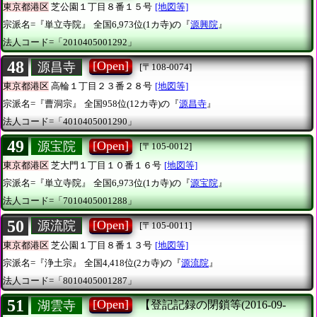
東京都港区
芝公園１丁目８番１５号
[地図等]
宗派名=『単立寺院』
全国6,973位(1カ寺)の『
源興院
』
法人コード=「2010405001292」
48
[Open]
源昌寺
[〒108-0074]
東京都港区
高輪１丁目２３番２８号
[地図等]
宗派名=『曹洞宗』
全国958位(12カ寺)の『
源昌寺
』
法人コード=「4010405001290」
49
[Open]
源宝院
[〒105-0012]
東京都港区
芝大門１丁目１０番１６号
[地図等]
宗派名=『単立寺院』
全国6,973位(1カ寺)の『
源宝院
』
法人コード=「7010405001288」
50
[Open]
源流院
[〒105-0011]
東京都港区
芝公園１丁目８番１３号
[地図等]
宗派名=『浄土宗』
全国4,418位(2カ寺)の『
源流院
』
法人コード=「8010405001287」
51
[Open]
湖雲寺
【登記記録の閉鎖等(2016-09-