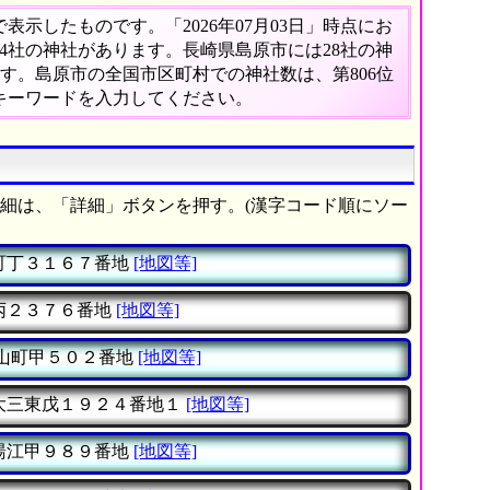
示したものです。「2026年07月03日」時点にお
314社の神社があります。長崎県島原市には28社の神
ます。島原市の全国市区町村での神社数は、第806位
キーワードを入力してください。
細は、「詳細」ボタンを押す。(漢字コード順にソー
町丁３１６７番地
[地図等]
丙２３７６番地
[地図等]
山町甲５０２番地
[地図等]
大三東戊１９２４番地１
[地図等]
湯江甲９８９番地
[地図等]