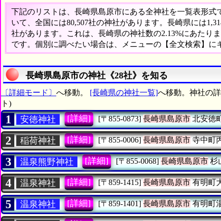
下記のリストは、長崎県島原市にある全神社を一覧表形式で表
いて、全国には80,507社の神社があります。長崎県には1,
社があります。これは、長崎県の神社数の2.13%にあたり
です。個別に調べたい場合は、メニューの【全文検索】に
長崎県島原市の神社《28社》を知る
〔詳細モード〕
へ移動。
[長崎県の神社一覧]
へ移動。神社の詳
ト)
1
[詳細]
安徳神社
[〒855-0873]
長崎県島原市
北安徳
2
[詳細]
稲荷神社
[〒855-0006]
長崎県島原市
寺中町
3
[詳細]
温泉熊野神社
[〒855-0068]
長崎県島原市
杉
4
[詳細]
温泉神社
[〒859-1415]
長崎県島原市
有明町
5
[詳細]
温泉神社
[〒859-1401]
長崎県島原市
有明町