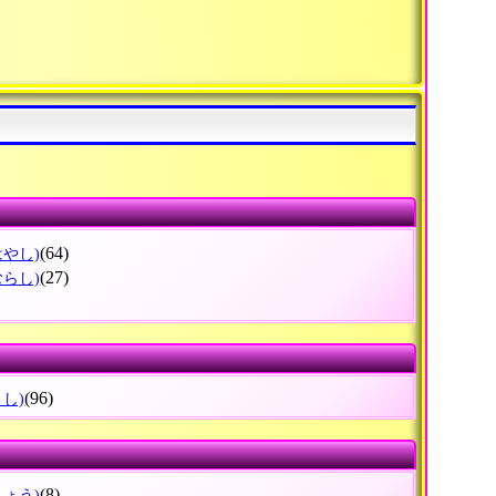
(64)
はやし)
(27)
むらし)
(96)
うし)
(8)
ちょう)