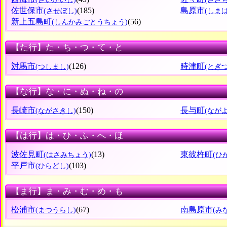
佐世保市
(185)
島原市
(させぼし)
(しま
新上五島町
(56)
(しんかみごとうちょう)
【た行】た・ち・つ・て・と
対馬市
(126)
時津町
(つしまし)
(とぎ
【な行】な・に・ぬ・ね・の
長崎市
(150)
長与町
(ながさきし)
(なが
【は行】は・ひ・ふ・へ・ほ
波佐見町
(13)
東彼杵町
(はさみちょう)
(ひ
平戸市
(103)
(ひらどし)
【ま行】ま・み・む・め・も
松浦市
(67)
南島原市
(まつうらし)
(み