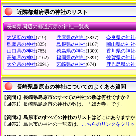
近隣都道府県の神社のリスト
長崎県周辺の都道府県の神社一覧表
大阪府の神社
(719)
兵庫県の神社
(3837)
奈良県の神社
鳥取県の神社
(825)
島根県の神社
(1167)
岡山県の神社
山口県の神社
(765)
徳島県の神社
(1309)
香川県の神社
高知県の神社
(2162)
福岡県の神社
(3391)
佐賀県の神社
大分県の神社
(2091)
宮崎県の神社
(674)
鹿児島県の神
長崎県島原市の神社についてのよくある質問
【質問1】長崎県島原市のすべての神社の数は何社ですか？
【回答1】長崎県島原市の神社の数は、「28カ寺」です。
【質問2】島原市のすべての神社のリストはどこにありますか
【回答2】島原市の神社の一覧表は、
こちらのリンクをクリッ