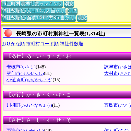
市区町村別神社数ランキング
別窓
神社数順位(人口10万人当たり)
別窓
神社数順位(面積100平方Km当たり)
別窓
長崎県の市町村別神社一覧表(1,314社)
ぶりがな順
市町村コード順
神社件数順
【あ行】あ・い・う・え・お
壱岐市
(148)
諫早市
(いきし)
(いさ
雲仙市
(81)
大村市
(うんぜんし)
(おお
小値賀町
(15)
(おぢかちょう)
【か行】か・き・く・け・こ
川棚町
(11)
五島市
(かわたなちょう)
(ごと
【さ行】さ・し・す・せ・そ
西海市
(49)
佐々町
(さいかいし)
(さざ