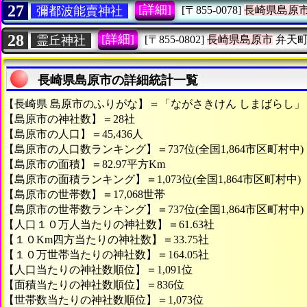
27
[詳細]
彌都波能賣神社
[〒855-0078]
長崎県島原
28
[詳細]
霊丘神社
[〒855-0802]
長崎県島原市
弁天町
長崎県島原市の詳細統計一覧
【長崎県 島原市のふりがな】＝「ながさきけん しまばらし」
【島原市の神社数】＝28社
【島原市の人口】＝45,436人
【島原市の人口数ランキング】＝737位(全国1,864市区町村中)
【島原市の面積】＝82.97平方Km
【島原市の面積ランキング】＝1,073位(全国1,864市区町村中)
【島原市の世帯数】＝17,068世帯
【島原市の世帯数ランキング】＝737位(全国1,864市区町村中)
【人口１０万人当たりの神社数】＝61.63社
【１０Km四方当たりの神社数】＝33.75社
【１０万世帯当たりの神社数】＝164.05社
【人口当たりの神社数順位】＝1,091位
【面積当たりの神社数順位】＝836位
【世帯数当たりの神社数順位】＝1,073位