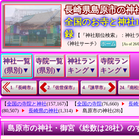
長崎県島原市の
全国のお寺と神社15
録
【『神社順位検索』：神社
《神社サーチ》
ホーム
[As of 26/
神社一覧
寺院一覧
神社ラン
寺院ラン
(県別)▼
(県別)▼
キング▼
キング▼
1.『長崎市』
2.『佐世保市』
4.『諫早市』
24.『南
【
全国の寺院と神社
(157,167)】 【
全国の寺院
(76,660)
長崎
(80,507)
長崎県の神社
(1,314)
島原市の神社
(28)】
島原市の神社・御宮《総数は28社》の