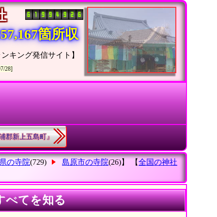
神社
7,167箇所収
ランキング発信サイト】
07/28]
松浦郡新上五島町』
県の寺院
(729)
島原市の寺院
(26)】 【
全国の神社
すべてを知る