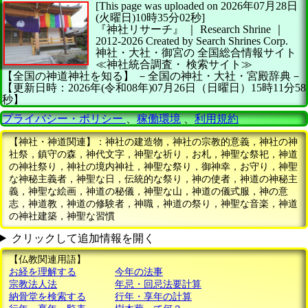
[This page was uploaded on 2026年07月28日
(火曜日)10時35分02秒]
『神社リサーチ』 ｜ Research Shrine
｜
2012-2026
Created by
Search Shrines Corp.
神社・大社・御宮の
全国総合情報サイト
≪神社統合調査・
検索サイト≫
【全国の神道神社を知る】
－全国の神社・大社・宮殿辞典－
【更新日時：2026年(令和08年)07月26日（日曜日）15時11分58
秒】
プライバシー・ポリシー
、
稼働環境
、
利用規約
【神社・神道関連】：神社の建造物，神社の宗教的意義，神社の神
社祭，鎮守の森，神代文字，神聖な祈り，お札，神聖な祭祀，神道
の神社祭り，神社の境内神社，神聖な祭り，御神幸，お守り，神聖
な神秘主義者，神聖な日，伝統的な祭り，神の使者，神道の神秘主
義，神聖な絵画，神道の秘儀，神聖な山，神道の儀式服，神の意
志，神道教，神道の修験者，神職，神道の祭り，神聖な音楽，神道
の神社建築，神聖な習慣
クリックして追加情報を開く
【仏教関連用語】
お経を理解する
今年の法事
宗教法人法
年忌・回忌法要計算
納骨堂を検索する
行年・享年の計算