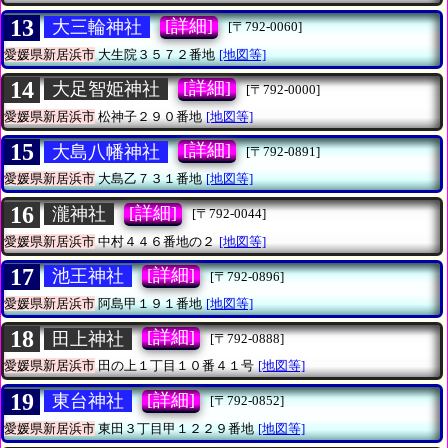
13
[詳細]
大三輪神社
[〒792-0060]
愛媛県新居浜市
大生院３５７２番地
[地図等]
14
[詳細]
大足智姫神社
[〒792-0000]
愛媛県新居浜市
松神子２９０番地
[地図等]
15
[詳細]
大島八幡神社
[〒792-0891]
愛媛県新居浜市
大島乙７３１番地
[地図等]
16
[詳細]
瀧神社
[〒792-0044]
愛媛県新居浜市
中村４４６番地の２
[地図等]
17
[詳細]
池王神社
[〒792-0896]
愛媛県新居浜市
阿島甲１９１番地
[地図等]
18
[詳細]
田上神社
[〒792-0888]
愛媛県新居浜市
田の上１丁目１０番４１号
[地図等]
19
[詳細]
東台神社
[〒792-0852]
愛媛県新居浜市
東田３丁目甲１２２９番地
[地図等]