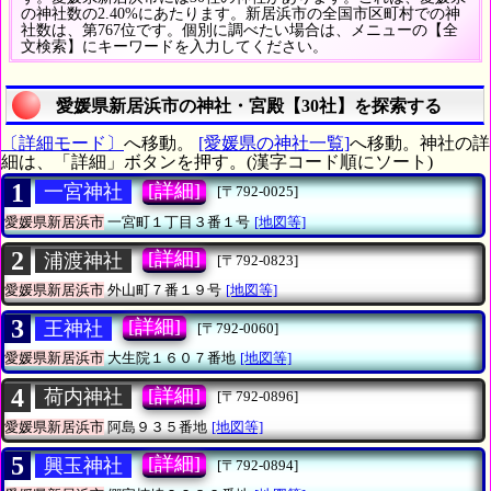
の神社数の2.40%にあたります。新居浜市の全国市区町村での神
社数は、第767位です。個別に調べたい場合は、メニューの【全
文検索】にキーワードを入力してください。
愛媛県新居浜市の神社・宮殿【30社】を探索する
〔詳細モード〕
へ移動。
[愛媛県の神社一覧]
へ移動。神社の詳
細は、「詳細」ボタンを押す。(漢字コード順にソート)
1
[詳細]
一宮神社
[〒792-0025]
愛媛県新居浜市
一宮町１丁目３番１号
[地図等]
2
[詳細]
浦渡神社
[〒792-0823]
愛媛県新居浜市
外山町７番１９号
[地図等]
3
[詳細]
王神社
[〒792-0060]
愛媛県新居浜市
大生院１６０７番地
[地図等]
4
[詳細]
荷内神社
[〒792-0896]
愛媛県新居浜市
阿島９３５番地
[地図等]
5
[詳細]
興玉神社
[〒792-0894]