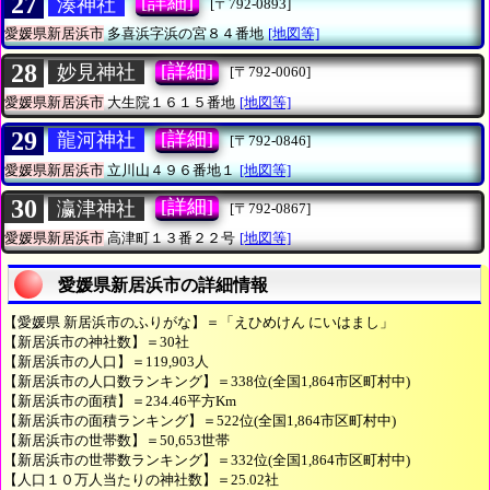
27
[詳細]
湊神社
[〒792-0893]
愛媛県新居浜市
多喜浜字浜の宮８４番地
[地図等]
28
[詳細]
妙見神社
[〒792-0060]
愛媛県新居浜市
大生院１６１５番地
[地図等]
29
[詳細]
龍河神社
[〒792-0846]
愛媛県新居浜市
立川山４９６番地１
[地図等]
30
[詳細]
瀛津神社
[〒792-0867]
愛媛県新居浜市
高津町１３番２２号
[地図等]
愛媛県新居浜市の詳細情報
【愛媛県 新居浜市のふりがな】＝「えひめけん にいはまし」
【新居浜市の神社数】＝30社
【新居浜市の人口】＝119,903人
【新居浜市の人口数ランキング】＝338位(全国1,864市区町村中)
【新居浜市の面積】＝234.46平方Km
【新居浜市の面積ランキング】＝522位(全国1,864市区町村中)
【新居浜市の世帯数】＝50,653世帯
【新居浜市の世帯数ランキング】＝332位(全国1,864市区町村中)
【人口１０万人当たりの神社数】＝25.02社