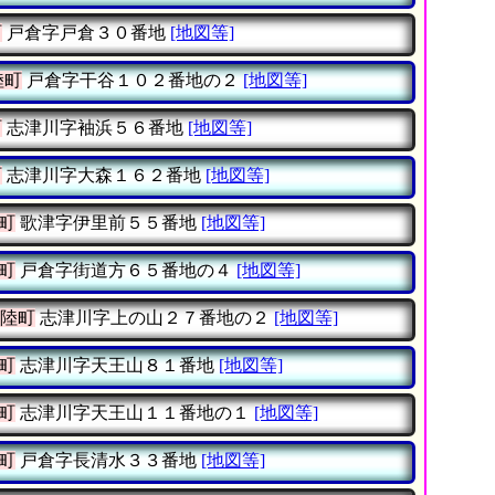
町
戸倉字戸倉３０番地
[地図等]
陸町
戸倉字干谷１０２番地の２
[地図等]
町
志津川字袖浜５６番地
[地図等]
町
志津川字大森１６２番地
[地図等]
町
歌津字伊里前５５番地
[地図等]
町
戸倉字街道方６５番地の４
[地図等]
陸町
志津川字上の山２７番地の２
[地図等]
町
志津川字天王山８１番地
[地図等]
町
志津川字天王山１１番地の１
[地図等]
町
戸倉字長清水３３番地
[地図等]