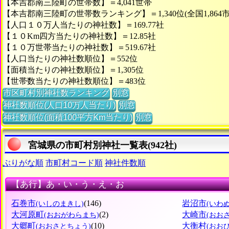
【本吉郡南三陸町の世帯数】＝4,041世帯
【本吉郡南三陸町の世帯数ランキング】＝1,340位(全国1,864
【人口１０万人当たりの神社数】＝169.77社
【１０Km四方当たりの神社数】＝12.85社
【１０万世帯当たりの神社数】＝519.67社
【人口当たりの神社数順位】＝552位
【面積当たりの神社数順位】＝1,305位
【世帯数当たりの神社数順位】＝483位
市区町村別神社数ランキング
別窓
神社数順位(人口10万人当たり)
別窓
神社数順位(面積100平方Km当たり)
別窓
宮城県の市町村別神社一覧表(942社)
ぶりがな順
市町村コード順
神社件数順
【あ行】あ・い・う・え・お
石巻市
(146)
岩沼市
(いしのまきし)
(いわ
大河原町
(2)
大崎市
(おおがわらまち)
(おお
大郷町
(10)
大衡村
(おおさとちょう)
(おお