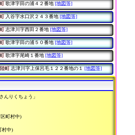
町
歌津字田の浦４２番地
[地図等]
町
入谷字水口沢２４３番地
[地図等]
町
志津川字西田２番地
[地図等]
町
歌津字田の浦５０番地
[地図等]
町
歌津字尾崎１番地
[地図等]
陸町
志津川字上保呂毛１２２番地の１
[地図等]
みさんりくちょう」
市区町村中)
町村中)