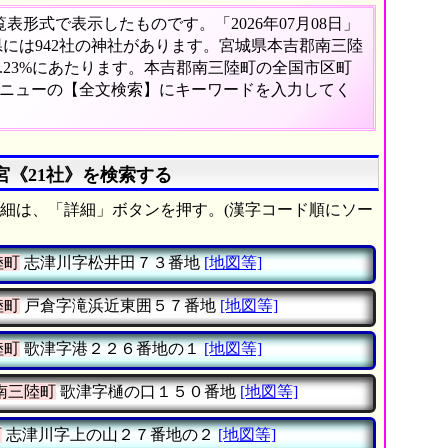
形式で表示したものです。「2026年07月08日」
県には942社の神社があります。宮城県本吉郡南三陸
.23%にあたります。本吉郡南三陸町の全国市区町
メニューの【全文検索】にキーワードを入力してく
宮《21社》を検索する
細は、「詳細」ボタンを押す。(漢字コード順にソー
陸町
志津川字松井田７３番地
[地図等]
陸町
戸倉字滝浜近東囲５７番地
[地図等]
陸町
歌津字港２２６番地の１
[地図等]
南三陸町
歌津字樋の口１５０番地
[地図等]
町
志津川字上の山２７番地の２
[地図等]