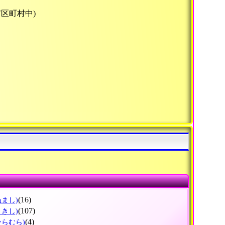
市区町村中)
(16)
ぬまし)
(107)
さきし)
(4)
ひらむら)