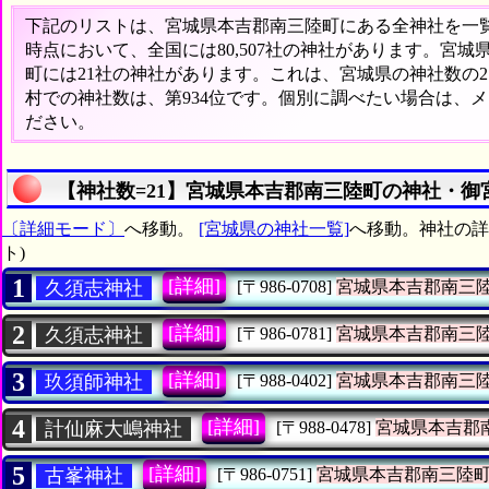
下記のリストは、宮城県本吉郡南三陸町にある全神社を一覧表
時点において、全国には80,507社の神社があります。宮城
町には21社の神社があります。これは、宮城県の神社数の2
村での神社数は、第934位です。個別に調べたい場合は、
ださい。
【神社数=21】宮城県本吉郡南三陸町の神社・御
〔詳細モード〕
へ移動。
[宮城県の神社一覧]
へ移動。神社の詳
ト)
1
[詳細]
久須志神社
[〒986-0708]
宮城県本吉郡南三
2
[詳細]
久須志神社
[〒986-0781]
宮城県本吉郡南三
3
[詳細]
玖須師神社
[〒988-0402]
宮城県本吉郡南三
4
[詳細]
計仙麻大嶋神社
[〒988-0478]
宮城県本吉郡
5
[詳細]
古峯神社
[〒986-0751]
宮城県本吉郡南三陸