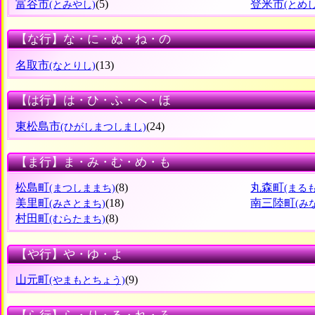
富谷市
(5)
登米市
(とみやし)
(とめし
【な行】な・に・ぬ・ね・の
名取市
(13)
(なとりし)
【は行】は・ひ・ふ・へ・ほ
東松島市
(24)
(ひがしまつしまし)
【ま行】ま・み・む・め・も
松島町
(8)
丸森町
(まつしままち)
(まる
美里町
(18)
南三陸町
(みさとまち)
(み
村田町
(8)
(むらたまち)
【や行】や・ゆ・よ
山元町
(9)
(やまもとちょう)