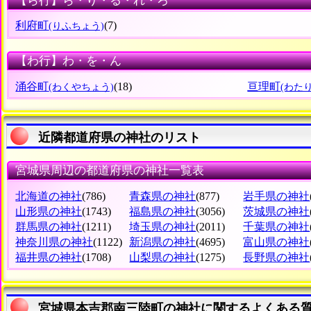
【ら行】ら・り・る・れ・ろ
利府町
(7)
(りふちょう)
【わ行】わ・を・ん
涌谷町
(18)
亘理町
(わくやちょう)
(わた
近隣都道府県の神社のリスト
宮城県周辺の都道府県の神社一覧表
北海道の神社
(786)
青森県の神社
(877)
岩手県の神社
山形県の神社
(1743)
福島県の神社
(3056)
茨城県の神社
群馬県の神社
(1211)
埼玉県の神社
(2011)
千葉県の神社
神奈川県の神社
(1122)
新潟県の神社
(4695)
富山県の神社
福井県の神社
(1708)
山梨県の神社
(1275)
長野県の神社
宮城県本吉郡南三陸町の神社に関するよくある