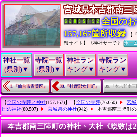
宮城県本吉郡南
全国のお
157,167箇所収録
【
報サイト】《神社サーチ》
ホー
神社一覧
寺院一覧
神社ラン
寺院ラン
(県別)▼
(県別)▼
キング▼
キング▼
39.『本吉郡南
1.『仙台市青葉区』
38.『牡鹿郡女川町』
【
全国の寺院と神社
(157,167)】 【
全国の寺院
(76,660)
宮城
国の神社
(80,507)
宮城県の神社
(942)
本吉郡南三陸町の
本吉郡南三陸町の神社・大社《総数は2