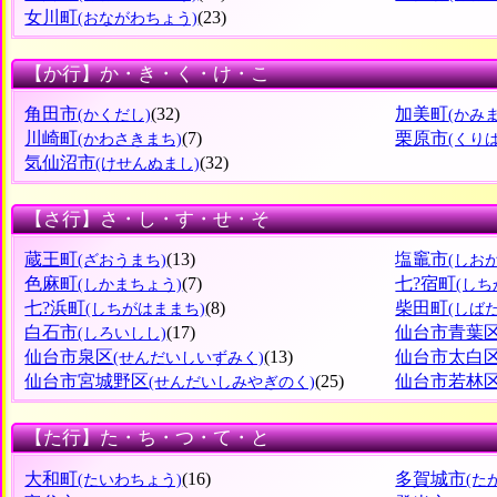
女川町
(23)
(おながわちょう)
【か行】か・き・く・け・こ
角田市
(32)
加美町
(かくだし)
(かみ
川崎町
(7)
栗原市
(かわさきまち)
(くり
気仙沼市
(32)
(けせんぬまし)
【さ行】さ・し・す・せ・そ
蔵王町
(13)
塩竈市
(ざおうまち)
(しお
色麻町
(7)
七?宿町
(しかまちょう)
(しち
七?浜町
(8)
柴田町
(しちがはままち)
(しば
白石市
(17)
仙台市青葉
(しろいしし)
仙台市泉区
(13)
仙台市太白
(せんだいしいずみく)
仙台市宮城野区
(25)
仙台市若林
(せんだいしみやぎのく)
【た行】た・ち・つ・て・と
大和町
(16)
多賀城市
(たいわちょう)
(た