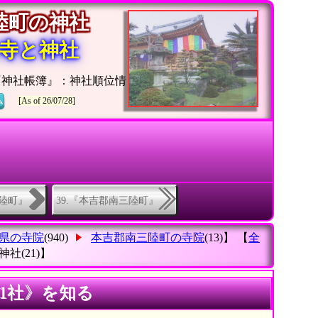
三陸町の神社
寺と神社
『神社帳簿』：神社順位情
ム
[As of 26/07/28]
三陸町』
39.『本吉郡南三陸町』
県の寺院
(940)
本吉郡南三陸町の寺院
(13)】 【
全
神社
(21)】
1社》を知る