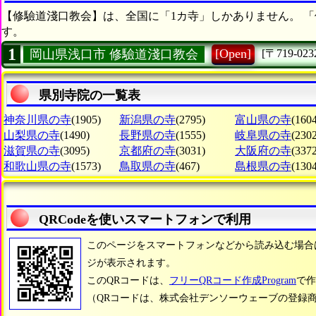
【修驗道淺口教会】は、全国に「1カ寺」しかありません。 「
す。
1
[Open]
岡山県浅口市 修驗道淺口教会
[〒719-023
県別寺院の一覧表
神奈川県の寺
(1905)
新潟県の寺
(2795)
富山県の寺
(1604
山梨県の寺
(1490)
長野県の寺
(1555)
岐阜県の寺
(2302
滋賀県の寺
(3095)
京都府の寺
(3031)
大阪府の寺
(3372
和歌山県の寺
(1573)
鳥取県の寺
(467)
島根県の寺
(1304
QRCodeを使いスマートフォンで利用
このページをスマートフォンなどから読み込む場合
ジが表示されます。
このQRコードは、
フリーQRコード作成Program
で作
（QRコードは、株式会社デンソーウェーブの登録