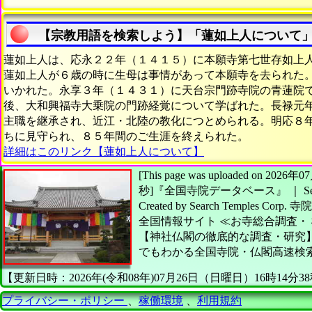
【宗教用語を検索しよう】「蓮如上人について
蓮如上人は、応永２２年（１４１５）に本願寺第七世存如上
蓮如上人が６歳の時に生母は事情があって本願寺を去られた。
いかれた。永享３年（１４３１）に天台宗門跡寺院の青蓮院
後、大和興福寺大乗院の門跡経覚について学ばれた。長禄元
主職を継承され、近江・北陸の教化につとめられる。明応８
ちに見守られ、８５年間のご生涯を終えられた。
詳細はこのリンク【蓮如上人について】
[This page was uploaded on 20
秒]
『全国寺院データベース』 ｜ Searc
Created by
Search Temples Corp.
寺院
全国情報サイト
≪お寺総合調査・
【神社仏閣の徹底的な調査・研究
でもわかる全国寺院・仏閣高速検
【更新日時：2026年(令和08年)07月26日（日曜日）16時14分3
プライバシー・ポリシー
、
稼働環境
、
利用規約