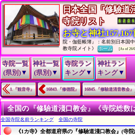
日本全国「修驗道
寺院リスト
お寺と神社157,1
院・伽藍帳簿』：名前別日本国
教寺院メイト》
ホーム
[As of 26/
寺院一覧
神社一覧
寺院ラン
神社ラン
(県別)▼
(県別)▼
キング▼
キング▼
1.『観音寺』
16843.『修德院』
16845.『修驗道清音教会』
全国の『修驗道淺口教会』《寺院総数
全国寺院名前ランキング
全国の寺院
《1カ寺》全都道府県の『修驗道淺口教会』(寺院