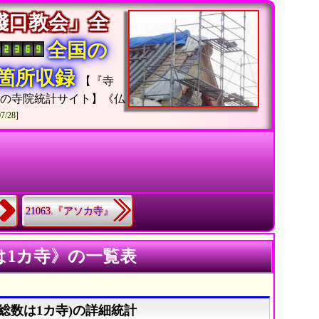
淺口教会」全
全国の
67箇所収録
【『寺
中の寺院統計サイト】《仏
07/28]
21063.『アソカ寺』
は1カ寺》の一覧表
総数は1カ寺)の詳細統計