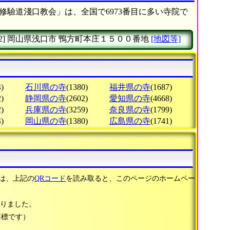
修驗道淺口教会」は、全国で6973番目に多い寺院で
2]
岡山県浅口市
鴨方町本庄１５００番地
[地図等]
)
石川県の寺
(1380)
福井県の寺
(1687)
)
静岡県の寺
(2602)
愛知県の寺
(4668)
)
兵庫県の寺
(3259)
奈良県の寺
(1799)
)
岡山県の寺
(1380)
広島県の寺
(1741)
は、上記の
QRコード
を読み取ると、このページのホームペー
りました。
商標です）