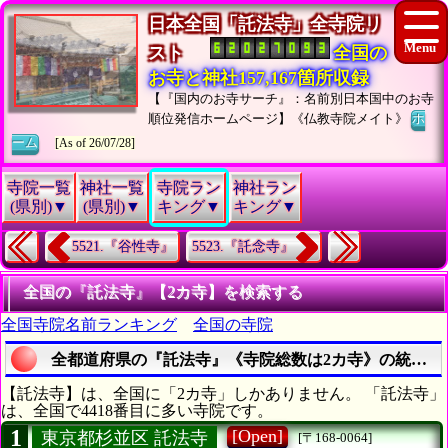
日本全国「託法寺」全寺院リ
スト
全国の
お寺と神社157,167箇所収録
【『国内のお寺サーチ』：名前別日本国中のお寺
順位発信ホームページ】《仏教寺院メイト》
ホ
ーム
[As of 26/07/28]
寺院一覧
神社一覧
寺院ラン
神社ラン
(県別)▼
(県別)▼
キング▼
キング▼
5521.『谷性寺』
5523.『託念寺』
全国の『託法寺』【2カ寺】を検索する
全国寺院名前ランキング
全国の寺院
全都道府県の『託法寺』《寺院総数は2カ寺》の統計一
【託法寺】は、全国に「2カ寺」しかありません。 「託法寺」
は、全国で4418番目に多い寺院です。
1
[Open]
東京都杉並区 託法寺
[〒168-0064]