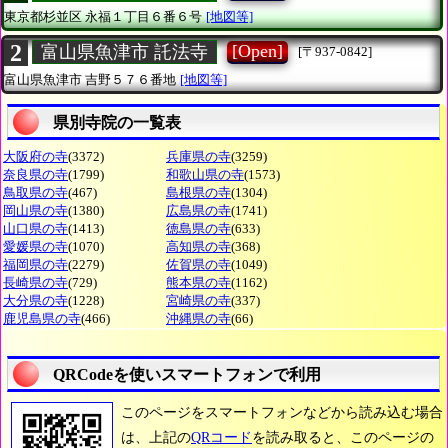
東京都杉並区
永福１丁目６番６号
[地図等]
2
[Open]
富山県魚津市 託法寺
[〒937-0842]
富山県魚津市
吉野５７６番地
[地図等]
県別寺院の一覧表
大阪府の寺
(3372)
兵庫県の寺
(3259)
奈良県の寺
(1799)
和歌山県の寺
(1573)
鳥取県の寺
(467)
島根県の寺
(1304)
岡山県の寺
(1380)
広島県の寺
(1741)
山口県の寺
(1413)
徳島県の寺
(633)
愛媛県の寺
(1070)
高知県の寺
(368)
福岡県の寺
(2279)
佐賀県の寺
(1049)
長崎県の寺
(729)
熊本県の寺
(1162)
大分県の寺
(1228)
宮崎県の寺
(337)
鹿児島県の寺
(466)
沖縄県の寺
(66)
QRCodeを使いスマートフォンで利用
このページをスマートフォンなどから読み込む場合
は、上記の
QRコード
を読み取ると、このページの