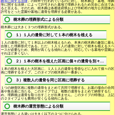
葬等に関する法律
」の枠外で行われているのに対し、樹木葬は「墓地、埋葬
等に関する法律」によって許可された墓地で埋葬されるため完全に合法であ
ると言える。そのため、樹木葬は各都道府県および市町村の地方公共団体の
許可をとった霊園や墓地に遺骨を埋葬する必要がある。
樹木葬の埋葬形式による分類
樹木葬には大きく３つの埋葬形式がある。
１）１人の遺骨に対して１本の樹木を植える
１人の遺骨に対して１本以上の樹木植えるため、本来の樹木葬の趣旨に最も
合致した埋葬形式である。ただ、１人１人の遺骨に対して樹木を植えるスペ
ースが必要なため、費用が高くなる傾向にあり、対応している墓地や霊園は
それほど多くない。
２）１本の樹木を植えた区画に個々の遺骨を別々に埋葬
１本の樹木を植えた大区画に、１人１人の遺骨を骨壺などに入れて個々の区
画に埋葬するタイプ。このタイプの樹木葬が一番多い。
３）複数人の遺骨を同じ区画に埋葬する
１つの納骨区画に複数の遺骨をまとめて共同で埋葬する。お墓の場合の合同
墓や集合墓に当たる。このタイプでは、複数の遺骨をまとめて納骨するた
め、埋葬後は遺骨を取り出すことが出来ません。このタイプの特徴は、上記
の２タイプよりも費用が安くなる傾向にある。
樹木葬の運営形態による分類
運営形態による違いは大きく以下の３つに分けられる。