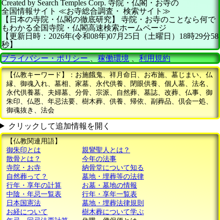
Created by
Search Temples Corp.
寺院・仏閣・お寺の
全国情報サイト
≪お寺総合調査・
検索サイト≫
【日本の寺院・仏閣の徹底研究】
寺院・お寺のことなら何で
もわかる全国寺院・仏閣高速検索ホームページ
【更新日時：2026年(令和08年)07月25日（土曜日）18時29分58
秒】
プライバシー・ポリシー
、
稼働環境
、
利用規約
【仏教キーワード】：お施餓鬼、祥月命日、お布施、墓じまい、仏
縁、御魂入れ、墓相、家墓、永代供養、閉眼供養、個人墓、法名、
永代供養墓、夫婦墓、分骨、宗派、自然葬、墓誌、改葬、仏事、御
朱印、仏恩、年忌法要、樹木葬、供養、帰依、副葬品、倶会一処、
御魂抜き、法会
クリックして追加情報を開く
【仏教関連用語】
御朱印とは
親鸞聖人とは？
散骨とは？
今年の法事
寺院・お寺
納骨堂について知る
自然葬って？
墓地・埋葬等の法律
行年・享年の計算
お墓・墓地の情報
中陰・年忌一覧表
行年・享年一覧表
日本国憲法
墓地・埋葬法律規則
お経について
樹木葬について学ぶ