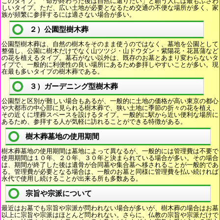
このタイプ。「命が終わった後は自然に還りたい」と願う人には最もふさわ
しいタイプ。ただ、広い土地が必要となるため交通の不便な場所が多く、家
族が頻繁に参拝するには適さない場合が多い。
２）公園型樹木葬
公園型樹木葬は、自然の樹木をそのまま使うのではなく、墓地を公園として
整備し、公園に樹木だけでなく山ツツジ・山ドウダン・紫陽花・花菖蒲など
の花を植えるタイプ。墓石がない以外は、既存のお墓とあまり変わらないタ
イプで、一般的に利便性の良い場所にあるため参拝しやすいことが多い。現
在最も多いタイプの樹木葬である。
３）ガーデニング型樹木葬
公園型と区別が難しい場合もあるが、一般的に土地の価格が高い東京の都心
や大都市の中心部に見られる樹木葬で、狭い土地に季節の折々の花を植え、
その近くに埋葬スペースを設けるタイプ。一般的に駅から近い便利な場所に
あるため、参拝する人が気軽に訪れることができる特徴がある。
樹木葬墓地の使用期間
樹木葬墓地の使用期間は墓地によって異なるが、一般的には管理費は不要で
使用期間は１０年、２０年、３０年と決まられている場合が多い。その場合
は、期間が終了した後は遺骨が合同墓や集合墓へ移されることが一般的であ
る。管理費が必要となる場合は、一般のお墓と同様に管理費を払い続ければ
永代で使用し続けることが出来る所も多数ある。
宗旨や宗派について
最近はお墓でも宗旨や宗派が問われない場合が多いが、樹木葬の場合はお墓
以上に宗旨や宗派はほとんど問われない。さらに、仏教の宗旨や宗派だけで