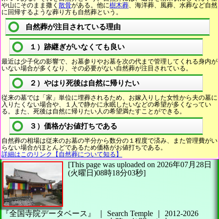
や山にそのまま撒く
散骨
がある。他に
樹木葬
、海洋葬、風葬、水葬など自然
に回帰するような葬り方も自然葬という。
自然葬が注目されている理由
１）跡継ぎがいなくても良い
最近は少子化の影響で、お墓参りやお墓を次の代まで管理してくれる身内が
いない場合が多くなり、その必要がない自然葬が注目されている。
２）やはり死後は自然に帰りたい
従来の墓では「家」単位に埋葬されるため、お嫁入りした女性から夫の墓に
入りたくない場合や、１人で静かに永眠したいなどの希望が多くなってい
る。また、死後は自然に帰りたい人の希望満たすことができる。
３）価格がお値打ちである
自然葬の相場は従来のお墓の半分から数分の１程度で済み、また管理費がい
らない場合がほとんどであるため価格がお値打ちである。
詳細はこのリンク【自然葬について知る】
[This page was uploaded on 2026年07月28日
(火曜日)08時18分03秒]
『全国寺院データベース』 ｜ Search Temple
｜
2012-2026