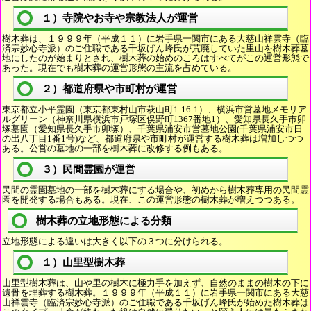
１）寺院やお寺や宗教法人が運営
樹木葬は、１９９９年（平成１１）に岩手県一関市にある大慈山祥雲寺（臨
済宗妙心寺派）のご住職である千坂げん峰氏が荒廃していた里山を樹木葬墓
地にしたのが始まりとされ、樹木葬の始めのころはすべてがこの運営形態で
あった。現在でも樹木葬の運営形態の主流を占めている。
２）都道府県や市町村が運営
東京都立小平霊園（東京都東村山市萩山町1-16-1）、横浜市営墓地メモリア
ルグリーン（神奈川県横浜市戸塚区俣野町1367番地1）、愛知県長久手市卯
塚墓園（愛知県長久手市卯塚）、千葉県浦安市営墓地公園(千葉県浦安市日
の出八丁目1番1号)など、都道府県や市町村が運営する樹木葬は増加しつつ
ある。公営の墓地の一部を樹木葬に改修する例もある。
３）民間霊園が運営
民間の霊園墓地の一部を樹木葬にする場合や、初めから樹木葬専用の民間霊
園を開発する場合もある。現在、この運営形態の樹木葬が増えつつある。
樹木葬の立地形態による分類
立地形態による違いは大きく以下の３つに分けられる。
１）山里型樹木葬
山里型樹木葬は、山や里の樹木に極力手を加えず、自然のままの樹木の下に
遺骨を埋葬する樹木葬。１９９９年（平成１１）に岩手県一関市にある大慈
山祥雲寺（臨済宗妙心寺派）のご住職である千坂げん峰氏が始めた樹木葬は