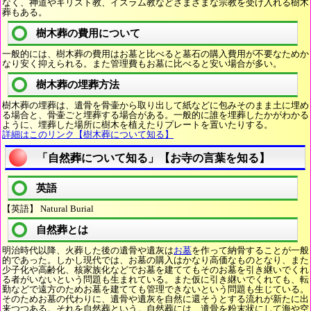
なく、神道やキリスト教、イスラム教などさまざまな宗教を受け入れる樹木
葬もある。
樹木葬の費用について
一般的には、樹木葬の費用はお墓と比べると墓石の購入費用が不要なためか
なり安く抑えられる。また管理費もお墓に比べると安い場合が多い。
樹木葬の埋葬方法
樹木葬の埋葬は、遺骨を骨壷から取り出して紙などに包みそのまま土に埋め
る場合と、骨壷ごと埋葬する場合がある。一般的に誰を埋葬したかがわかる
ように、埋葬した場所に樹木を植えたりプレートを置いたりする。
詳細はこのリンク【樹木葬について知る】
「自然葬について知る」【お寺の言葉を知る】
英語
【英語】 Natural Burial
自然葬とは
明治時代以降、火葬した後の遺骨や遺灰は
お墓
を作って納骨することが一般
的であった。しかし現代では、お墓の購入はかなり高価なものとなり、また
少子化や高齢化、核家族化などでお墓を建ててもそのお墓を引き継いでくれ
る者がいないという問題も生まれている。また仮に引き継いでくれても、転
勤などで遠方のためお墓を建てても管理できないという問題も生じている。
そのためお墓の代わりに、遺骨や遺灰を自然に還そうとする流れが新たに出
来つつある。それを自然葬という。自然葬には、遺骨を粉末状にして海や空