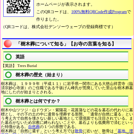
ホームページが表示されます。
このQRコードは、
100%無料QRCode作成Program
で
作りました。
（QRコードは、株式会社デンソーウェーブの登録商標です）
「樹木葬について知る」【お寺の言葉を知る】
英語
【英語】 Trees Burial
樹木葬の歴史（始まり）
樹木葬は、１９９９年（平成１１）に岩手県一関市にある大慈山祥雲寺（臨
済宗妙心寺派）のご住職である千坂げん峰氏が荒廃していた里山を樹木葬墓
地にしたのが始まりとされる。
樹木葬とは何ですか？
樹木や山ツツジ・山ドウダン・紫陽花・花菖蒲などの花を墓石の代わりに墓
標とし、その下の土の中に遺骨を埋葬する形態。「遺骨が自然に還る」とい
う考え方で自然を壊さない新しい墓地として環境面でも注目されている。ま
た墓石がないため宗教に縛られないことや、墓石よりも低費用で済むといっ
た特徴がある。
自然葬
の１つの形態である。
樹木葬は「自然に還す」という考え方では
散骨
に近いが、散骨は「
墓地、埋