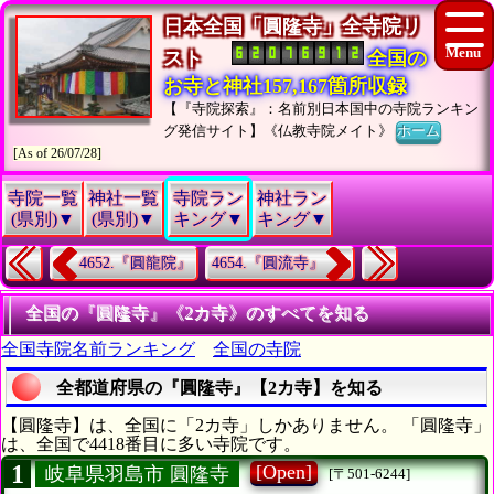
日本全国「圓隆寺」全寺院リ
スト
全国の
お寺と神社157,167箇所収録
【『寺院探索』：名前別日本国中の寺院ランキン
グ発信サイト】《仏教寺院メイト》
ホーム
[As of 26/07/28]
寺院一覧
神社一覧
寺院ラン
神社ラン
(県別)▼
(県別)▼
キング▼
キング▼
4652.『圓龍院』
4654.『圓流寺』
全国の『圓隆寺』《2カ寺》のすべてを知る
全国寺院名前ランキング
全国の寺院
全都道府県の『圓隆寺』【2カ寺】を知る
【圓隆寺】は、全国に「2カ寺」しかありません。 「圓隆寺」
は、全国で4418番目に多い寺院です。
1
[Open]
岐阜県羽島市 圓隆寺
[〒501-6244]