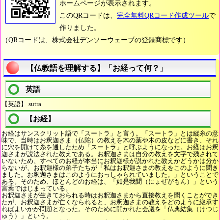
ホームページが表示されます。
このQRコードは、
完全無料QRコード作成ツール
で
作りました。
（QRコードは、株式会社デンソーウェーブの登録商標です）
【仏教語を理解する】「お経って何？」
英語
【英語】 sutra
【お経】
お経はサンスクリット語で「スートラ」と言う。「スートラ」とは縦糸の意
味で、当時はお釈迦さま（仏陀）の教えを木の葉や木の皮などに書き、それ
に穴を開けて糸を通したため「スートラ」と呼ぶようになった。お経はお釈
迦さまが説法された教えである。お釈迦さまは自分の教えを文字で残されて
いないため、すべてのお経が本当にお釈迦様が説かれた教えかどうかは分か
らないが、お釈迦様の弟子たちが「私はお釈迦さまの教えをこのように聞き
ました。お釈迦さまはこのようにおっしゃられていました。」ということで
ある。そのため、ほとんどのお経は、「如是我聞（にょぜがもん）」という
言葉ではじまっている。
お釈迦さまが生きておられる時はお釈迦さまから直接教えを聞くことができ
たが、お釈迦さまが亡くなられると、お釈迦さまの教えをどのように継承す
ればよいかが問題となった。そのために開かれた会議を「仏典結集（けつじ
ゅう）」という。