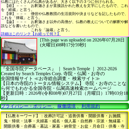
仏教にはたくさんの仏典があるが、大きく以下の３つに分けられる。
【経】－－－ お釈迦さまが直接説かれた教えを文字にしたもので、これ
を「経蔵」と言う。
【律】－－－ 僧侶や仏教教団の生活規則や決まりなどを記したもので、
これを「律蔵」と言う。
【論】－－－ お釈迦さま以外の高僧が、仏教の教えについての解釈や解
説などを書いたもので、
これを「論蔵」と言う。
詳細はこのリンク【お経って何？】
[This page was uploaded on 2026年07月28日
(火曜日)08時17分59秒]
『全国寺院データベース』 ｜ Search Temple
｜
2012-2026
Created by
Search Temples Corp.
寺院・仏閣・お寺の
全国情報サイト
≪お寺総合調査・
検索サイト≫
【日本の寺院のトータル情報システム】
寺院・お寺のことな
ら何でもわかる全国寺院・仏閣高速検索ホームページ
【更新日時：2026年(令和08年)07月27日（月曜日）17時03分18
秒】
プライバシー・ポリシー
、
稼働環境
、
利用規約
【仏教キーワード】：改葬許可証・追善供養・開眼供養・お施餓
鬼・帰依・法事・夫婦墓・戒名・個人墓・自然葬・宗派・無縁墓・
開眼供養・合葬墓・墓誌・家墓・納骨堂・お盆・月命日・供養・寺