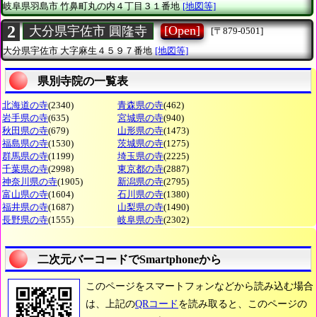
岐阜県羽島市
竹鼻町丸の内４丁目３１番地
[地図等]
2
[Open]
大分県宇佐市 圓隆寺
[〒879-0501]
大分県宇佐市
大字麻生４５９７番地
[地図等]
県別寺院の一覧表
北海道の寺
(2340)
青森県の寺
(462)
岩手県の寺
(635)
宮城県の寺
(940)
秋田県の寺
(679)
山形県の寺
(1473)
福島県の寺
(1530)
茨城県の寺
(1275)
群馬県の寺
(1199)
埼玉県の寺
(2225)
千葉県の寺
(2998)
東京都の寺
(2887)
神奈川県の寺
(1905)
新潟県の寺
(2795)
富山県の寺
(1604)
石川県の寺
(1380)
福井県の寺
(1687)
山梨県の寺
(1490)
長野県の寺
(1555)
岐阜県の寺
(2302)
二次元バーコードでSmartphoneから
このページをスマートフォンなどから読み込む場合
は、上記の
QRコード
を読み取ると、このページの