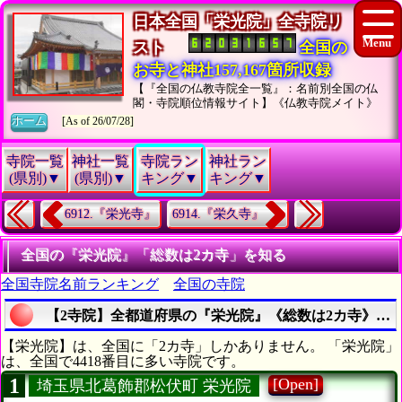
日本全国「栄光院」全寺院リ
スト
全国の
お寺と神社157,167箇所収録
【『全国の仏教寺院全一覧』：名前別全国の仏
閣・寺院順位情報サイト】《仏教寺院メイト》
ホーム
[As of 26/07/28]
寺院一覧
神社一覧
寺院ラン
神社ラン
(県別)▼
(県別)▼
キング▼
キング▼
6912.『栄光寺』
6914.『栄久寺』
全国の『栄光院』「総数は2カ寺」を知る
全国寺院名前ランキング
全国の寺院
【2寺院】全都道府県の『栄光院』《総数は2カ寺》を
【栄光院】は、全国に「2カ寺」しかありません。 「栄光院」
は、全国で4418番目に多い寺院です。
1
[Open]
埼玉県北葛飾郡松伏町 栄光院