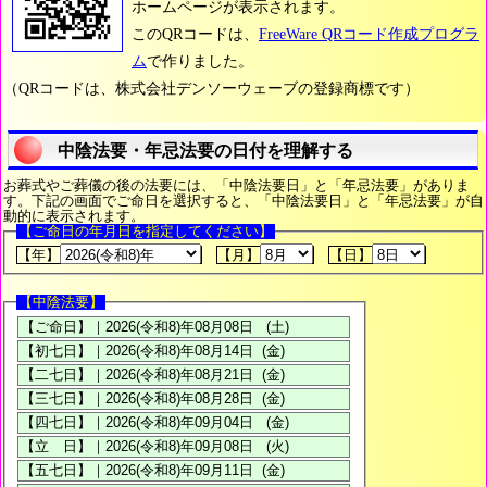
ホームページが表示されます。
このQRコードは、
FreeWare QRコード作成プログラ
ム
で作りました。
（QRコードは、株式会社デンソーウェーブの登録商標です）
中陰法要・年忌法要の日付を理解する
お葬式やご葬儀の後の法要には、「中陰法要日」と「年忌法要」がありま
す。下記の画面でご命日を選択すると、「中陰法要日」と「年忌法要」が自
動的に表示されます。
【ご命日の年月日を指定してください】
【年】
【月】
【日】
【中陰法要】