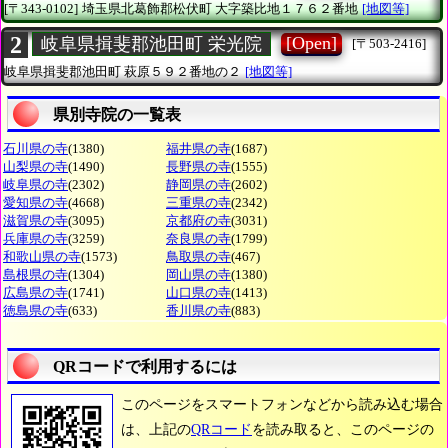
[〒343-0102]
埼玉県北葛飾郡松伏町
大字築比地１７６２番地
[地図等]
2
[Open]
岐阜県揖斐郡池田町 栄光院
[〒503-2416]
岐阜県揖斐郡池田町
萩原５９２番地の２
[地図等]
県別寺院の一覧表
石川県の寺
(1380)
福井県の寺
(1687)
山梨県の寺
(1490)
長野県の寺
(1555)
岐阜県の寺
(2302)
静岡県の寺
(2602)
愛知県の寺
(4668)
三重県の寺
(2342)
滋賀県の寺
(3095)
京都府の寺
(3031)
兵庫県の寺
(3259)
奈良県の寺
(1799)
和歌山県の寺
(1573)
鳥取県の寺
(467)
島根県の寺
(1304)
岡山県の寺
(1380)
広島県の寺
(1741)
山口県の寺
(1413)
徳島県の寺
(633)
香川県の寺
(883)
QRコードで利用するには
このページをスマートフォンなどから読み込む場合
は、上記の
QRコード
を読み取ると、このページの