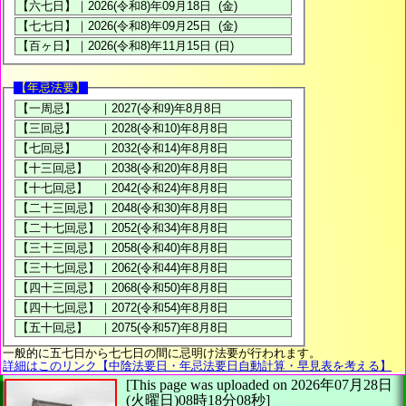
【年忌法要】
一般的に五七日から七七日の間に忌明け法要が行われます。
詳細はこのリンク【中陰法要日・年忌法要日自動計算・早見表を考える】
[This page was uploaded on 2026年07月28日
(火曜日)08時18分08秒]