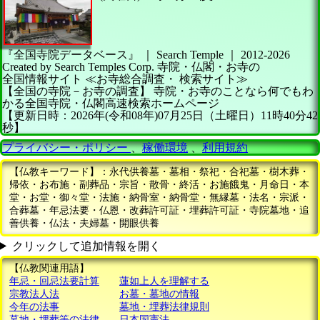
『全国寺院データベース』 ｜ Search Temple
｜
2012-2026
Created by
Search Temples Corp.
寺院・仏閣・お寺の
全国情報サイト
≪お寺総合調査・
検索サイト≫
【全国の寺院－お寺の調査】
寺院・お寺のことなら何でもわ
かる全国寺院・仏閣高速検索ホームページ
【更新日時：2026年(令和08年)07月25日（土曜日）11時40分42
秒】
プライバシー・ポリシー
、
稼働環境
、
利用規約
【仏教キーワード】：永代供養墓・墓相・祭祀・合祀墓・樹木葬・
帰依・お布施・副葬品・宗旨・散骨・終活・お施餓鬼・月命日・本
堂・お堂・御々堂・法施・納骨室・納骨堂・無縁墓・法名・宗派・
合葬墓・年忌法要・仏恩・改葬許可証・埋葬許可証・寺院墓地・追
善供養・仏法・夫婦墓・開眼供養
クリックして追加情報を開く
【仏教関連用語】
年忌・回忌法要計算
蓮如上人を理解する
宗教法人法
お墓・墓地の情報
今年の法事
墓地・埋葬法律規則
墓地・埋葬等の法律
日本国憲法