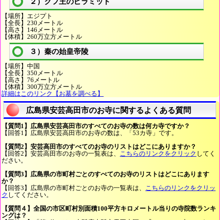
２）クフ王のピラミッド
【場所】エジプト
【全長】230メートル
【高さ】146メートル
【体積】260万立方メートル
３）秦の始皇帝陵
【場所】中国
【全長】350メートル
【高さ】76メートル
【体積】300万立方メートル
詳細はこのリンク【お墓を調べる】
広島県安芸高田市のお寺に関するよくある質問
【質問1】広島県安芸高田市のすべてのお寺の数は何カ寺ですか？
【回答1】広島県安芸高田市のお寺の数は、「53カ寺」です。
【質問2】安芸高田市のすべてのお寺のリストはどこにありますか？
【回答2】安芸高田市のお寺の一覧表は、
こちらのリンクをクリック
してく
ださい。
【質問3】広島県の市町村ごとのすべてのお寺のリストはどこにあります
か？
【回答3】広島県の市町村ごとのお寺の一覧表は、
こちらのリンクをクリッ
ク
してください。
【質問４】全国の市区町村別面積100平方キロメートル当りの寺院数ランキ
ングは？