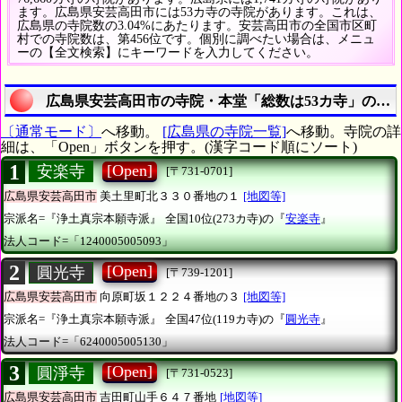
ます。広島県安芸高田市には53カ寺の寺院があります。これは、
広島県の寺院数の3.04%にあたります。安芸高田市の全国市区町
村での寺院数は、第456位です。個別に調べたい場合は、メニュ
ーの【全文検索】にキーワードを入力してください。
広島県安芸高田市の寺院・本堂「総数は53カ寺」のす
〔通常モード〕
へ移動。
[広島県の寺院一覧]
へ移動。寺院の詳
細は、「Open」ボタンを押す。(漢字コード順にソート)
1
[Open]
安楽寺
[〒731-0701]
広島県安芸高田市
美土里町北３３０番地の１
[地図等]
宗派名=『浄土真宗本願寺派』
全国10位(273カ寺)の『
安楽寺
』
法人コード=「1240005005093」
2
[Open]
圓光寺
[〒739-1201]
広島県安芸高田市
向原町坂１２２４番地の３
[地図等]
宗派名=『浄土真宗本願寺派』
全国47位(119カ寺)の『
圓光寺
』
法人コード=「6240005005130」
3
[Open]
圓淨寺
[〒731-0523]
広島県安芸高田市
吉田町山手６４７番地
[地図等]