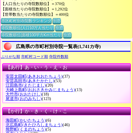
【人口当たりの寺院数順位】＝370位
【面積当たりの寺院数順位】＝1,292位
【世帯数当たりの寺院数順位】＝400位
市区町村別寺院数ランキング
別窓
寺院数順位(人口10万人当たり)
別窓
寺院数順位(面積100平方Km当たり)
別窓
広島県の市町村別寺院一覧表(1,741カ寺)
ぶりがな順
市町村コード順
寺院件数順
【あ行】あ・い・う・え・お
安芸太田町
(あきおおたちょう)
(37)
安芸高田市
(あきたかたし)
(53)
江田島市
(えたじまし)
(20)
大崎上島町
(おおさきかみじまちょう)
(13)
大竹市
(おおたけし)
(18)
尾道市
(おのみちし)
(123)
【か行】か・き・く・け・こ
海田町
(かいたちょう)
(6)
北広島町
(きたひろしまちょう)
(46)
熊野町
(くまのちょう)
(5)