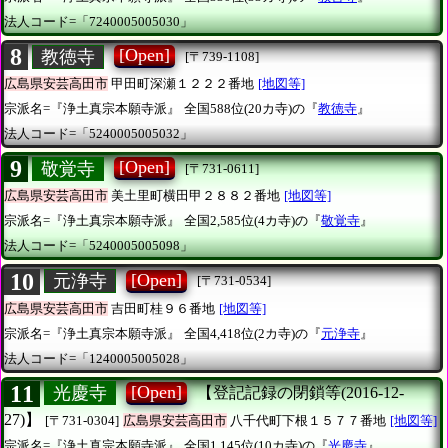
法人コード=「7240005005030」
8
[Open]
教徳寺
[〒739-1108]
広島県安芸高田市
甲田町深瀬１２２２番地
[地図等]
宗派名=『浄土真宗本願寺派』
全国588位(20カ寺)の『
教徳寺
』
法人コード=「5240005005032」
9
[Open]
敬覚寺
[〒731-0611]
広島県安芸高田市
美土里町横田甲２８８２番地
[地図等]
宗派名=『浄土真宗本願寺派』
全国2,585位(4カ寺)の『
敬覚寺
』
法人コード=「5240005005098」
10
[Open]
元浄寺
[〒731-0534]
広島県安芸高田市
吉田町桂９６番地
[地図等]
宗派名=『浄土真宗本願寺派』
全国4,418位(2カ寺)の『
元浄寺
』
法人コード=「1240005005028」
11
[Open]
光慶寺
【登記記録の閉鎖等(2016-12-
27)】
[〒731-0304]
広島県安芸高田市
八千代町下根１５７７番地
[地図等]
宗派名=『浄土真宗本願寺派』
全国1,145位(10カ寺)の『
光慶寺
』