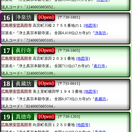
法人コード=「1240005005052」
16
[Open]
浄泉坊
[〒739-1801]
広島県安芸高田市
高宮町川根２７５５番地の１
[地図等]
宗派名=『浄土真宗本願寺派』
全国4,418位(2カ寺)の『
浄泉坊
』
法人コード=「7240005005105」
17
[Open]
眞行寺
[〒739-1805]
広島県安芸高田市
高宮町原田２０３１番地
[地図等]
宗派名=『浄土真宗本願寺派』
全国711位(17カ寺)の『
眞行寺
』
法人コード=「3240005005109」
18
[Open]
眞藏坊
[〒731-0611]
広島県安芸高田市
美土里町横田甲１９４３番地
[地図等]
宗派名=『浄土真宗本願寺派』
全国6,973位(1カ寺)の『
眞藏坊
』
法人コード=「8240005005104」
19
[Open]
真德寺
[〒739-1203]
広島県安芸高田市
向原町長田１２５０番地
[地図等]