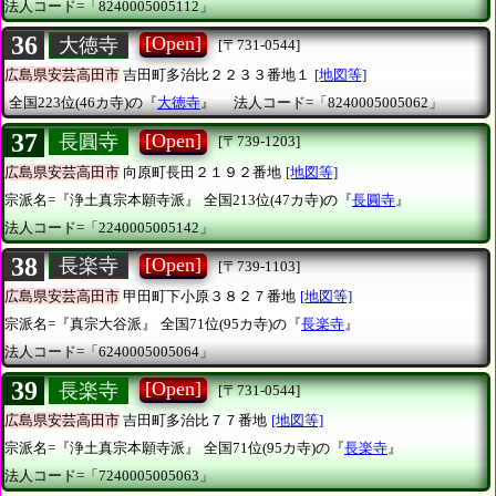
法人コード=「8240005005112」
36
[Open]
大徳寺
[〒731-0544]
広島県安芸高田市
吉田町多治比２２３３番地１
[地図等]
全国223位(46カ寺)の『
大徳寺
』
法人コード=「8240005005062」
37
[Open]
長圓寺
[〒739-1203]
広島県安芸高田市
向原町長田２１９２番地
[地図等]
宗派名=『浄土真宗本願寺派』
全国213位(47カ寺)の『
長圓寺
』
法人コード=「2240005005142」
38
[Open]
長楽寺
[〒739-1103]
広島県安芸高田市
甲田町下小原３８２７番地
[地図等]
宗派名=『真宗大谷派』
全国71位(95カ寺)の『
長楽寺
』
法人コード=「6240005005064」
39
[Open]
長楽寺
[〒731-0544]
広島県安芸高田市
吉田町多治比７７番地
[地図等]
宗派名=『浄土真宗本願寺派』
全国71位(95カ寺)の『
長楽寺
』
法人コード=「7240005005063」