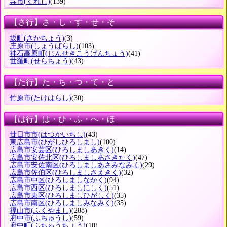
呉市
(くれし)
(139)
【さ行】さ・し・す・せ・そ
坂町
(さかちょう)
(3)
庄原市
(しょうばらし)
(103)
神石高原町
(じんせきこうげんちょう)
(41)
世羅町
(せらちょう)
(43)
【た行】た・ち・つ・て・と
竹原市
(たけはらし)
(30)
【は行】は・ひ・ふ・へ・ほ
廿日市市
(はつかいちし)
(43)
東広島市
(ひがしひろしまし)
(100)
広島市安芸区
(ひろしましあきく)
(14)
広島市安佐北区
(ひろしましあさきたく)
(47)
広島市安佐南区
(ひろしましあさみなみく)
(29)
広島市佐伯区
(ひろしましさえきく)
(32)
広島市中区
(ひろしましなかく)
(94)
広島市西区
(ひろしましにしく)
(51)
広島市東区
(ひろしましひがしく)
(35)
広島市南区
(ひろしましみなみく)
(35)
福山市
(ふくやまし)
(288)
府中市
(ふちゅうし)
(59)
府中町
(ふちゅうちょう)
(10)