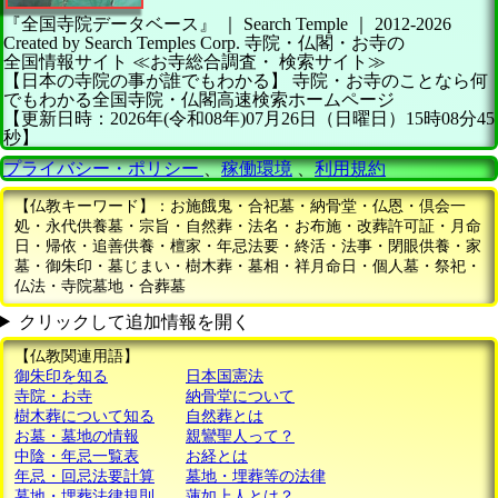
『全国寺院データベース』 ｜ Search Temple
｜
2012-2026
Created by
Search Temples Corp.
寺院・仏閣・お寺の
全国情報サイト
≪お寺総合調査・
検索サイト≫
【日本の寺院の事が誰でもわかる】
寺院・お寺のことなら何
でもわかる全国寺院・仏閣高速検索ホームページ
【更新日時：2026年(令和08年)07月26日（日曜日）15時08分45
秒】
プライバシー・ポリシー
、
稼働環境
、
利用規約
【仏教キーワード】：お施餓鬼・合祀墓・納骨堂・仏恩・倶会一
処・永代供養墓・宗旨・自然葬・法名・お布施・改葬許可証・月命
日・帰依・追善供養・檀家・年忌法要・終活・法事・閉眼供養・家
墓・御朱印・墓じまい・樹木葬・墓相・祥月命日・個人墓・祭祀・
仏法・寺院墓地・合葬墓
クリックして追加情報を開く
【仏教関連用語】
御朱印を知る
日本国憲法
寺院・お寺
納骨堂について
樹木葬について知る
自然葬とは
お墓・墓地の情報
親鸞聖人って？
中陰・年忌一覧表
お経とは
年忌・回忌法要計算
墓地・埋葬等の法律
墓地・埋葬法律規則
蓮如上人とは？