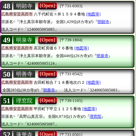
48
[Open]
明顕寺
[〒731-0303]
広島県安芸高田市
八千代町佐々井１５９４番地
[地図等]
宗派名=『浄土真宗本願寺派』
全国1,429位(8カ寺)の『
明顕寺
』
法人コード=「1240005005085」
49
[Open]
明泉寺
[〒739-1804]
広島県安芸高田市
高宮町房後６７６番地
[地図等]
宗派名=『浄土真宗本願寺派』
全国446位(26カ寺)の『
明泉寺
』
法人コード=「4240005005124」
50
[Open]
明善寺
[〒731-0542]
広島県安芸高田市
吉田町相合７１８番地次の２
[地図等]
全国285位(38カ寺)の『
明善寺
』
法人コード=「3240005005083」
51
[Open]
理窓院
[〒739-1105]
広島県安芸高田市
甲田町下甲立１１２５番地
[地図等]
宗派名=『高野山真言宗』
全国6,973位(1カ寺)の『
理窓院
』
法人コード=「8240005005087」
52
[Open]
蓮華寺
[〒731-0501]