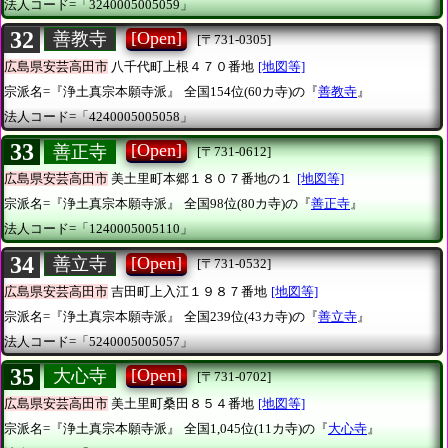
法人コード=「3240005005059」
32
[Open]
善教寺
[〒731-0305]
広島県安芸高田市
八千代町上根４７０番地
[地図等]
宗派名=『浄土真宗本願寺派』
全国154位(60カ寺)の『
善教寺
』
法人コード=「4240005005058」
33
[Open]
善正寺
[〒731-0612]
広島県安芸高田市
美土里町本郷１８０７番地の１
[地図等]
宗派名=『浄土真宗本願寺派』
全国98位(80カ寺)の『
善正寺
』
法人コード=「1240005005110」
34
[Open]
善立寺
[〒731-0532]
広島県安芸高田市
吉田町上入江１９８７番地
[地図等]
宗派名=『浄土真宗本願寺派』
全国239位(43カ寺)の『
善立寺
』
法人コード=「5240005005057」
35
[Open]
大心寺
[〒731-0702]
広島県安芸高田市
美土里町桑田８５４番地
[地図等]
宗派名=『浄土真宗本願寺派』
全国1,045位(11カ寺)の『
大心寺
』