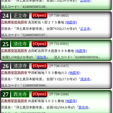
宗派名=『浄土真宗本願寺派』
全国272位(39カ寺)の『
正明寺
』
法人コード=「4240005005108」
24
[Open]
正立寺
[〒739-1802]
広島県安芸高田市
高宮町佐々部２７５番地
[地図等]
宗派名=『浄土真宗本願寺派』
全国792位(15カ寺)の『
正立寺
』
法人コード=「5240005005107」
25
[Open]
清住寺
[〒731-0501]
広島県安芸高田市
吉田町吉田字大賀屋９９８番地
[地図等]
全国3,258位(3カ寺)の『
清住寺
』
法人コード=「6240005005056」
26
[Open]
清凉寺
[〒739-1107]
広島県安芸高田市
甲田町糘地７５３番地の２
[地図等]
宗派名=『浄土真宗本願寺派』
全国711位(17カ寺)の『
清凉寺
』
法人コード=「1240005005060」
27
[Open]
西光寺
[〒739-1204]
広島県安芸高田市
向原町有留３０２１番地
[地図等]
宗派名=『浄土真宗本願寺派』
全国3位(584カ寺)の『
西光寺
』