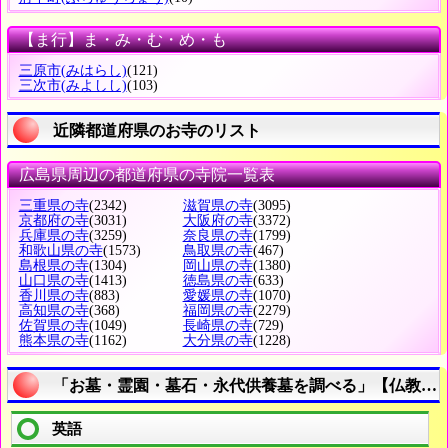
【ま行】ま・み・む・め・も
三原市
(みはらし)
(121)
三次市
(みよしし)
(103)
近隣都道府県のお寺のリスト
広島県周辺の都道府県の寺院一覧表
三重県の寺
(2342)
滋賀県の寺
(3095)
京都府の寺
(3031)
大阪府の寺
(3372)
兵庫県の寺
(3259)
奈良県の寺
(1799)
和歌山県の寺
(1573)
鳥取県の寺
(467)
島根県の寺
(1304)
岡山県の寺
(1380)
山口県の寺
(1413)
徳島県の寺
(633)
香川県の寺
(883)
愛媛県の寺
(1070)
高知県の寺
(368)
福岡県の寺
(2279)
佐賀県の寺
(1049)
長崎県の寺
(729)
熊本県の寺
(1162)
大分県の寺
(1228)
「お墓・霊園・墓石・永代供養墓を調べる」【仏教語
英語