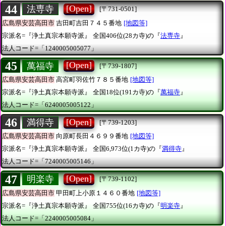
44
[Open]
法専寺
[〒731-0501]
広島県安芸高田市
吉田町吉田７４５番地
[地図等]
宗派名=『浄土真宗本願寺派』
全国406位(28カ寺)の『
法専寺
』
法人コード=「1240005005077」
45
[Open]
萬福寺
[〒739-1807]
広島県安芸高田市
高宮町羽佐竹７８５番地
[地図等]
宗派名=『浄土真宗本願寺派』
全国18位(191カ寺)の『
萬福寺
』
法人コード=「6240005005122」
46
[Open]
満得寺
[〒739-1203]
広島県安芸高田市
向原町長田４６９９番地
[地図等]
宗派名=『浄土真宗本願寺派』
全国6,973位(1カ寺)の『
満得寺
』
法人コード=「7240005005146」
47
[Open]
明楽寺
[〒739-1102]
広島県安芸高田市
甲田町上小原１４６０番地
[地図等]
宗派名=『浄土真宗本願寺派』
全国755位(16カ寺)の『
明楽寺
』
法人コード=「2240005005084」