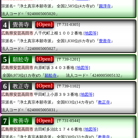
宗派名=『浄土真宗本願寺派』
全国2,585位(4カ寺)の『
圓淨寺
』
法人コード=「9240005005020」
4
[Open]
覺善寺
[〒731-0305]
広島県安芸高田市
八千代町上根１００２番地
[地図等]
宗派名=『浄土真宗本願寺派』
全国1,830位(6カ寺)の『
覺善寺
』
法人コード=「2240005005027」
5
[Open]
願舩寺
[〒739-1201]
広島県安芸高田市
向原町坂３４０３番地
[地図等]
全国6,973位(1カ寺)の『
願舩寺
』
法人コード=「4240005005132」
6
[Open]
教正寺
[〒739-1102]
広島県安芸高田市
甲田町上小原３９３番地
[地図等]
宗派名=『浄土真宗本願寺派』
全国833位(14カ寺)の『
教正寺
』
法人コード=「6240005005031」
7
[Open]
教善寺
[〒731-0544]
広島県安芸高田市
吉田町多治比１７４６番地
[地図等]
宗派名=『浄土真宗本願寺派』
全国330位(33カ寺)の『
教善寺
』