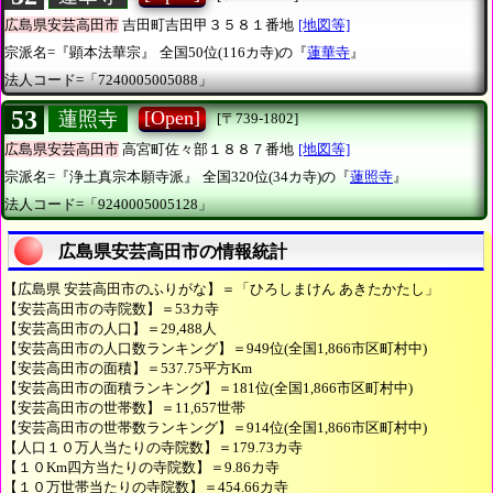
広島県安芸高田市
吉田町吉田甲３５８１番地
[地図等]
宗派名=『顕本法華宗』
全国50位(116カ寺)の『
蓮華寺
』
法人コード=「7240005005088」
53
[Open]
蓮照寺
[〒739-1802]
広島県安芸高田市
高宮町佐々部１８８７番地
[地図等]
宗派名=『浄土真宗本願寺派』
全国320位(34カ寺)の『
蓮照寺
』
法人コード=「9240005005128」
広島県安芸高田市の情報統計
【広島県 安芸高田市のふりがな】＝「ひろしまけん あきたかたし」
【安芸高田市の寺院数】＝53カ寺
【安芸高田市の人口】＝29,488人
【安芸高田市の人口数ランキング】＝949位(全国1,866市区町村中)
【安芸高田市の面積】＝537.75平方Km
【安芸高田市の面積ランキング】＝181位(全国1,866市区町村中)
【安芸高田市の世帯数】＝11,657世帯
【安芸高田市の世帯数ランキング】＝914位(全国1,866市区町村中)
【人口１０万人当たりの寺院数】＝179.73カ寺
【１０Km四方当たりの寺院数】＝9.86カ寺
【１０万世帯当たりの寺院数】＝454.66カ寺