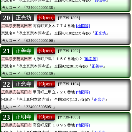
宗派名=『浄土真宗本願寺派』
全国4,418位(2カ寺)の『
真德寺
』
法人コード=「7240005005138」
20
[Open]
正光坊
[〒739-1806]
広島県安芸高田市
高宮町来女木７７４番地
[地図等]
宗派名=『浄土真宗本願寺派』
全国4,418位(2カ寺)の『
正光坊
』
法人コード=「6240005005106」
21
[Open]
正善寺
[〒739-1202]
広島県安芸高田市
向原町戸島１１５０番地の２
[地図等]
宗派名=『浄土真宗本願寺派』
全国92位(81カ寺)の『
正善寺
』
法人コード=「6240005005139」
22
[Open]
正念寺
[〒739-1104]
広島県安芸高田市
甲田町上甲立７２０番地
[地図等]
宗派名=『浄土真宗本願寺派』
全国53位(113カ寺)の『
正念寺
』
法人コード=「2240005005051」
23
[Open]
正明寺
[〒739-1805]
広島県安芸高田市
高宮町原田１８９２番地
[地図等]