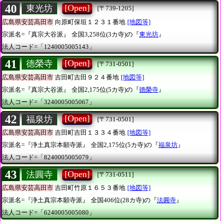
40
[Open]
東光坊
[〒739-1205]
広島県安芸高田市
向原町保垣１２３１番地
[地図等]
宗派名=『真宗大谷派』
全国3,258位(3カ寺)の『
東光坊
』
法人コード=「1240005005143」
41
[Open]
德榮寺
[〒731-0501]
広島県安芸高田市
吉田町吉田９２４番地
[地図等]
宗派名=『真宗大谷派』
全国2,175位(5カ寺)の『
德榮寺
』
法人コード=「3240005005067」
42
[Open]
福泉坊
[〒731-0501]
広島県安芸高田市
吉田町吉田１３３４番地
[地図等]
宗派名=『浄土真宗本願寺派』
全国2,175位(5カ寺)の『
福泉坊
』
法人コード=「8240005005079」
43
[Open]
法圓寺
[〒731-0511]
広島県安芸高田市
吉田町竹原１６５３番地
[地図等]
宗派名=『浄土真宗本願寺派』
全国406位(28カ寺)の『
法圓寺
』
法人コード=「6240005005080」