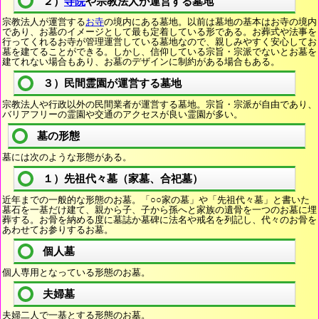
２）
寺院
や宗教法人が運営する墓地
宗教法人が運営する
お寺
の境内にある墓地。以前は墓地の基本はお寺の境内
であり、お墓のイメージとして最も定着している形である。お葬式や法事を
行ってくれるお寺が管理運営している墓地なので、親しみやすく安心してお
墓を建てることができる。しかし、信仰している宗旨・宗派でないとお墓を
建てれない場合もあり、お墓のデザインに制約がある場合もある。
３）民間霊園が運営する墓地
宗教法人や行政以外の民間業者が運営する墓地。宗旨・宗派が自由であり、
バリアフリーの霊園や交通のアクセスが良い霊園が多い。
墓の形態
墓には次のような形態がある。
１）先祖代々墓（家墓、合祀墓）
近年までの一般的な形態のお墓。「○○家の墓」や「先祖代々墓」と書いた
墓石を一基だけ建て、親から子、子から孫へと家族の遺骨を一つのお墓に埋
葬する。お骨を納める度に墓誌か墓碑に法名や戒名を列記し、代々のお骨を
あわせてお参りするお墓。
個人墓
個人専用となっている形態のお墓。
夫婦墓
夫婦二人で一基とする形態のお墓。