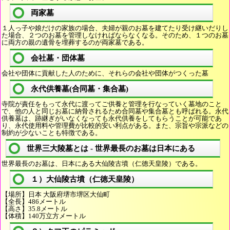
両家墓
１人っ子や娘だけの家族の場合、夫婦が親のお墓を建てたり受け継いだりし
た場合、２つのお墓を管理しなければならなくなる。そのため、１つのお墓
に両方の親の遺骨を埋葬するのが両家墓である。
会社墓・団体墓
会社や団体に貢献した人のために、それらの会社や団体がつくった墓
永代供養墓(合同墓・集合墓)
寺院が責任をもって永代に渡ってご供養と管理を行なっていく墓地のこと
で、他の人と同じお墓に納骨されるため合同墓や集合墓とも呼ばれる。永代
供養墓は、跡継ぎがいなくなっても永代供養をしてもらうことが可能であ
り、永代使用料や管理費が比較的安い利点がある。また、宗旨や宗派などの
制約が少ないことも特徴である。
世界三大陵墓とは - 世界最長のお墓は日本にある
世界最長のお墓は、日本にある大仙陵古墳（仁徳天皇陵）である。
１）大仙陵古墳（仁徳天皇陵）
【場所】日本 大阪府堺市堺区大仙町
【全長】486メートル
【高さ】35.8メートル
【体積】140万立方メートル