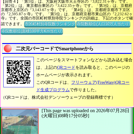
【回答４】「第1位」は、大阪府大阪市天王寺区の『3,822.31ヶ寺』です。
「第2位」は、東京都台東区の『3,422.35ヶ寺』です。「第3位」は、京都府
京都市上京区の『3,143.67ヶ寺』です。「第4位」は、京都府京都市下京区
の『2,595.87ヶ寺』です。「第5位」は、京都府京都市東山区の『2,232.62ヶ
寺』です。全国の市区町村県別寺院ランキングの詳細は、下記のボタンで確
認できます。
市区町村別寺院数ランキング
寺院数順位(人口10万人当たり)
寺院数順位(面積100平方Km当たり)
二次元バーコードでSmartphoneから
このページをスマートフォンなどから読み込む場合
は、上記の
QRコード
を読み取ると、このページの
ホームページが表示されます。
このQRコードは、
フリーウェア(FreeWare)QRコー
ド生成プログラム
で作りました。
（QRコードは、株式会社デンソーウェーブの登録商標です）
[This page was uploaded on 2026年07月28日
(火曜日)08時17分05秒]