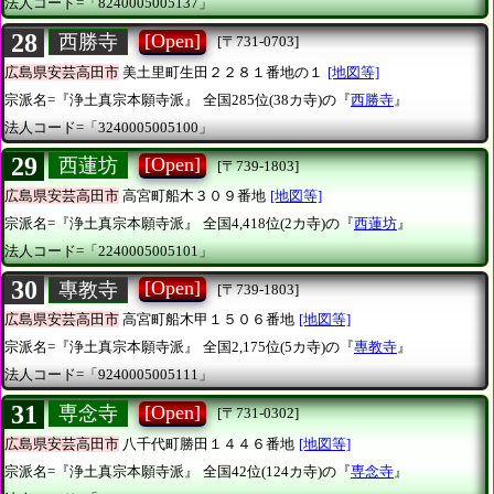
法人コード=「8240005005137」
28
[Open]
西勝寺
[〒731-0703]
広島県安芸高田市
美土里町生田２２８１番地の１
[地図等]
宗派名=『浄土真宗本願寺派』
全国285位(38カ寺)の『
西勝寺
』
法人コード=「3240005005100」
29
[Open]
西蓮坊
[〒739-1803]
広島県安芸高田市
高宮町船木３０９番地
[地図等]
宗派名=『浄土真宗本願寺派』
全国4,418位(2カ寺)の『
西蓮坊
』
法人コード=「2240005005101」
30
[Open]
專教寺
[〒739-1803]
広島県安芸高田市
高宮町船木甲１５０６番地
[地図等]
宗派名=『浄土真宗本願寺派』
全国2,175位(5カ寺)の『
專教寺
』
法人コード=「9240005005111」
31
[Open]
専念寺
[〒731-0302]
広島県安芸高田市
八千代町勝田１４４６番地
[地図等]
宗派名=『浄土真宗本願寺派』
全国42位(124カ寺)の『
専念寺
』