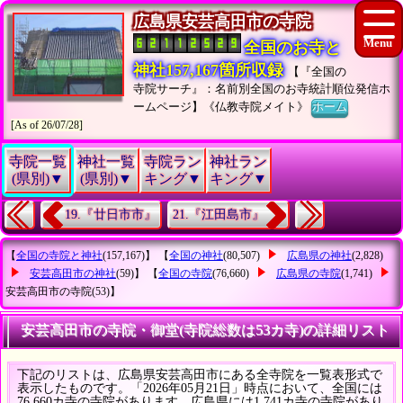
広島県安芸高田市の寺院
全国のお寺と
神社157,167箇所収録
【『全国の
寺院サーチ』：名前別全国のお寺統計順位発信ホ
ームページ】《仏教寺院メイト》
ホーム
[As of 26/07/28]
寺院一覧
神社一覧
寺院ラン
神社ラン
(県別)▼
(県別)▼
キング▼
キング▼
19.『廿日市市』
21.『江田島市』
【
全国の寺院と神社
(157,167)】 【
全国の神社
(80,507)
広島県の神社
(2,828)
安芸高田市の神社
(59)】 【
全国の寺院
(76,660)
広島県の寺院
(1,741)
安芸高田市の寺院
(53)】
安芸高田市の寺院・御堂(寺院総数は53カ寺)の詳細リスト
下記のリストは、広島県安芸高田市にある全寺院を一覧表形式で
表示したものです。「2026年05月21日」時点において、全国には
76,660カ寺の寺院があります。広島県には1,741カ寺の寺院があり