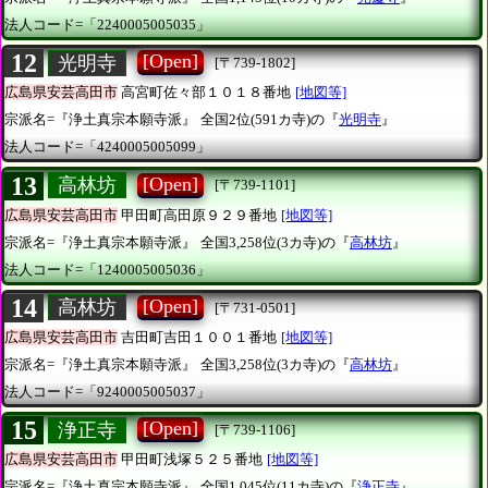
法人コード=「2240005005035」
12
[Open]
光明寺
[〒739-1802]
広島県安芸高田市
高宮町佐々部１０１８番地
[地図等]
宗派名=『浄土真宗本願寺派』
全国2位(591カ寺)の『
光明寺
』
法人コード=「4240005005099」
13
[Open]
高林坊
[〒739-1101]
広島県安芸高田市
甲田町高田原９２９番地
[地図等]
宗派名=『浄土真宗本願寺派』
全国3,258位(3カ寺)の『
高林坊
』
法人コード=「1240005005036」
14
[Open]
高林坊
[〒731-0501]
広島県安芸高田市
吉田町吉田１００１番地
[地図等]
宗派名=『浄土真宗本願寺派』
全国3,258位(3カ寺)の『
高林坊
』
法人コード=「9240005005037」
15
[Open]
浄正寺
[〒739-1106]
広島県安芸高田市
甲田町浅塚５２５番地
[地図等]
宗派名=『浄土真宗本願寺派』
全国1,045位(11カ寺)の『
浄正寺
』