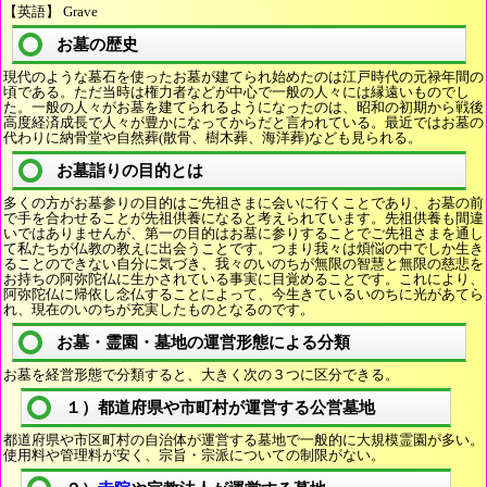
【英語】 Grave
お墓の歴史
現代のような墓石を使ったお墓が建てられ始めたのは江戸時代の元禄年間の
頃である。ただ当時は権力者などが中心で一般の人々には縁遠いものでし
た。一般の人々がお墓を建てられるようになったのは、昭和の初期から戦後
高度経済成長で人々が豊かになってからだと言われている。最近ではお墓の
代わりに納骨堂や自然葬(散骨、樹木葬、海洋葬)なども見られる。
お墓詣りの目的とは
多くの方がお墓参りの目的はご先祖さまに会いに行くことであり、お墓の前
で手を合わせることが先祖供養になると考えられています。先祖供養も間違
いではありませんが、第一の目的はお墓に参りすることでご先祖さまを通し
て私たちが仏教の教えに出会うことです。つまり我々は煩悩の中でしか生き
ることのできない自分に気づき、我々のいのちが無限の智慧と無限の慈悲を
お持ちの阿弥陀仏に生かされている事実に目覚めることです。これにより、
阿弥陀仏に帰依し念仏することによって、今生きているいのちに光があてら
れ、現在のいのちが充実したものとなるのです。
お墓・霊園・墓地の運営形態による分類
お墓を経営形態で分類すると、大きく次の３つに区分できる。
１）都道府県や市町村が運営する公営墓地
都道府県や市区町村の自治体が運営する墓地で一般的に大規模霊園が多い。
使用料や管理料が安く、宗旨・宗派についての制限がない。