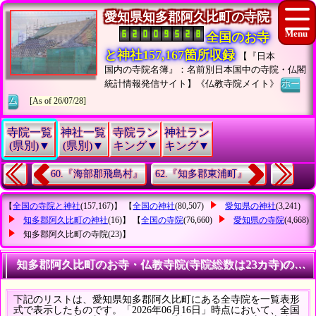
愛知県知多郡阿久比町の寺院
全国のお寺
と神社157,167箇所収録
【『日本
国内の寺院名簿』：名前別日本国中の寺院・仏閣
統計情報発信サイト】《仏教寺院メイト》
ホー
ム
[As of 26/07/28]
寺院一覧
神社一覧
寺院ラン
神社ラン
(県別)▼
(県別)▼
キング▼
キング▼
60.『海部郡飛島村』
62.『知多郡東浦町』
【
全国の寺院と神社
(157,167)】 【
全国の神社
(80,507)
愛知県の神社
(3,241)
知多郡阿久比町の神社
(16)】 【
全国の寺院
(76,660)
愛知県の寺院
(4,668)
知多郡阿久比町の寺院
(23)】
知多郡阿久比町のお寺・仏教寺院(寺院総数は23カ寺)の統
下記のリストは、愛知県知多郡阿久比町にある全寺院を一覧表形
式で表示したものです。「2026年06月16日」時点において、全国