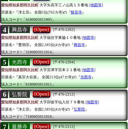
愛知県知多郡阿久比町
大字矢高字三ノ山高１５番地
[地図等]
宗派名=『浄土宗』
全国1位(762カ寺)の『
観音寺
』
法人コード=「4180005011905」
4
[Open]
興昌寺
[〒470-2202]
愛知県知多郡阿久比町
大字福住字東脇１０番地
[地図等]
宗派名=『曹洞宗』
全国2,585位(4カ寺)の『
興昌寺
』
法人コード=「3180005011914」
5
[Open]
光西寺
[〒470-2204]
愛知県知多郡阿久比町
大字宮津字宮本２１番地
[地図等]
宗派名=『真宗大谷派』
全国213位(47カ寺)の『
光西寺
』
法人コード=「6180005011911」
6
[Open]
弘誓院
[〒470-2212]
愛知県知多郡阿久比町
大字卯坂字仙入坊７９番地
[地図等]
宗派名=『浄土宗』
全国2,585位(4カ寺)の『
弘誓院
』
法人コード=「7180005011910」
7
[Open]
最勝寺
[〒470-2212]