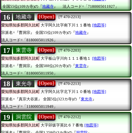
全国55位(109カ寺)の『
地藏寺
』
法人コード=「7180005011927」
16
[Open]
地藏寺
[〒470-2213]
愛知県知多郡阿久比町
大字阿久比字南下川１１番地
[地図等]
宗派名=『曹洞宗』
全国55位(109カ寺)の『
地藏寺
』
法人コード=「8180005011926」
17
[Open]
東雲寺
[〒470-2203]
愛知県知多郡阿久比町
大字板山字川向１１１番地１
[地図等]
宗派名=『曹洞宗』
全国588位(20カ寺)の『
東雲寺
』
法人コード=「8180005011950」
18
[Open]
東光寺
[〒470-2213]
愛知県知多郡阿久比町
大字阿久比字北下川１０番地
[地図等]
宗派名=『真宗大谷派』
全国5位(323カ寺)の『
東光寺
』
法人コード=「1180005011949」
19
[Open]
洞雲院
[〒470-2212]
愛知県知多郡阿久比町
大字卯坂字英比６７番地
[地図等]
宗派名=『曹洞宗』
全国3,258位(3カ寺)の『
洞雲院
』