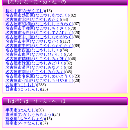
【な行】な・に・ぬ・ね・の
長久手市
(ながくてし)
(13)
名古屋市熱田区
(なごやしあつたく)
(82)
名古屋市北区
(なごやしきたく)
(53)
名古屋市昭和区
(なごやししょうわく)
(67)
名古屋市千種区
(なごやしちくさく)
(78)
名古屋市天白区
(なごやしてんぱくく)
(28)
名古屋市中川区
(なごやしなかがわく)
(88)
名古屋市中区
(なごやしなかく)
(117)
名古屋市中村区
(なごやしなかむらく)
(89)
名古屋市西区
(なごやしにしく)
(84)
名古屋市東区
(なごやしひがしく)
(75)
名古屋市瑞穂区
(なごやしみずほく)
(46)
名古屋市緑区
(なごやしみどりく)
(32)
名古屋市港区
(なごやしみなとく)
(46)
名古屋市南区
(なごやしみなみく)
(45)
名古屋市名東区
(なごやしめいとうく)
(23)
名古屋市守山区
(なごやしもりやまく)
(28)
西尾市
(にしおし)
(288)
日進市
(にっしんし)
(25)
【は行】は・ひ・ふ・へ・ほ
半田市
(はんだし)
(50)
東浦町
(ひがしうらちょう)
(24)
扶桑町
(ふそうちょう)
(15)
碧南市
(へきなんし)
(57)