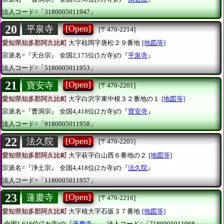
法人コード=「3180005011947」
20
[Open]
平泉寺
[〒470-2214]
愛知県知多郡阿久比町
大字椋岡字唐松２９番地
[地図等]
宗派名=『天台宗』
全国2,175位(5カ寺)の『
平泉寺
』
法人コード=「5180005011953」
21
[Open]
寶安寺
[〒470-2201]
愛知県知多郡阿久比町
大字白沢字東中根３２番地の１
[地図等]
宗派名=『曹洞宗』
全国4,418位(2カ寺)の『
寶安寺
』
法人コード=「9180005011958」
22
[Open]
法久院
[〒470-2205]
愛知県知多郡阿久比町
大字萩字白山西６番地の２
[地図等]
宗派名=『浄土宗』
全国4,418位(2カ寺)の『
法久院
』
法人コード=「1180005011957」
23
[Open]
蓮慶寺
[〒470-2216]
愛知県知多郡阿久比町
大字植大字石坂３７番地
[地図等]
全国1,616位(7カ寺)の『
蓮慶寺
』
法人コード=「7180005011968」