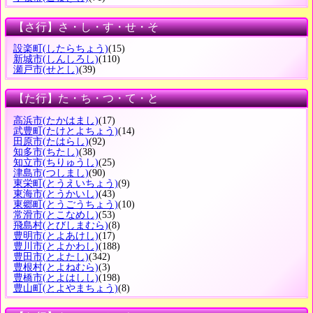
【さ行】さ・し・す・せ・そ
設楽町
(したらちょう)
(15)
新城市
(しんしろし)
(110)
瀬戸市
(せとし)
(39)
【た行】た・ち・つ・て・と
高浜市
(たかはまし)
(17)
武豊町
(たけとよちょう)
(14)
田原市
(たはらし)
(92)
知多市
(ちたし)
(38)
知立市
(ちりゅうし)
(25)
津島市
(つしまし)
(90)
東栄町
(とうえいちょう)
(9)
東海市
(とうかいし)
(43)
東郷町
(とうごうちょう)
(10)
常滑市
(とこなめし)
(53)
飛島村
(とびしまむら)
(8)
豊明市
(とよあけし)
(17)
豊川市
(とよかわし)
(188)
豊田市
(とよたし)
(342)
豊根村
(とよねむら)
(3)
豊橋市
(とよはしし)
(198)
豊山町
(とよやまちょう)
(8)