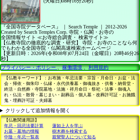
(火曜日)08時16分20秒]
『全国寺院データベース』 ｜ Search Temple
｜
2012-2026
Created by
Search Temples Corp.
寺院・仏閣・お寺の
全国情報サイト
≪お寺総合調査・
検索サイト≫
【仏教寺院の徹底的な調査・研究】
寺院・お寺のことなら何
でもわかる全国寺院・仏閣高速検索ホームページ
【更新日時：2026年(令和08年)07月24日（金曜日）20時46分26
秒】
プライバシー・ポリシー
、
稼働環境
、
利用規約
【仏教キーワード】：お布施・年忌法要・宗旨・月命日・お盆・法
会・帰依・御朱印・仏縁・永代供養墓・御魂抜き・供養・納骨堂・
終活・自然葬・寺院墓地・法施・祥月命日・祭祀・法事・御魂入
れ・仏法・散骨・墓じまい・副葬品・個人墓・改葬許可証・お施餓
鬼・埋葬許可証・夫婦墓
クリックして追加情報を開く
【仏教関連用語】
年忌・回忌法要計算
蓮如上人を学ぶ
お墓・墓地の情報
樹木葬を検索する
中陰・年忌一覧表
親鸞聖人について知る