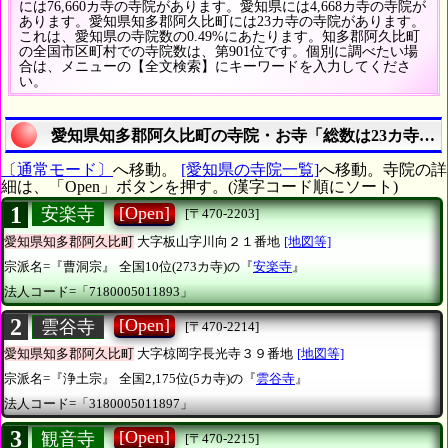
には76,660カ寺の寺院があります。愛知県には4,668カ寺の寺院が
あります。愛知県知多郡阿久比町には23カ寺の寺院があります。
これは、愛知県の寺院数の0.49%にあたります。知多郡阿久比町
の全国市区町村での寺院数は、第901位です。個別に調べたい場
合は、メニューの【全文検索】にキーワードを入力してくださ
い。
愛知県知多郡阿久比町の寺院・お寺「総数は23カ寺」
〔通常モード〕
へ移動。
[愛知県の寺院一覧]
へ移動。寺院の詳
細は、「Open」ボタンを押す。(漢字コード順にソート)
1
[Open]
安楽寺
[〒470-2203]
愛知県知多郡阿久比町
大字板山字川向２１番地
[地図等]
宗派名=『曹洞宗』
全国10位(273カ寺)の『
安楽寺
』
法人コード=「7180005011893」
2
[Open]
雲谷寺
[〒470-2214]
愛知県知多郡阿久比町
大字椋岡字長光寺３９番地
[地図等]
宗派名=『浄土宗』
全国2,175位(5カ寺)の『
雲谷寺
』
法人コード=「3180005011897」
3
[Open]
観音寺
[〒470-2215]