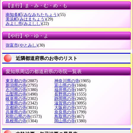
【ま行】ま・み・む・め・も
南知多町
(みなみちたちょう)
(55)
美浜町
(みはまちょう)
(29)
みよし市
(みよしし)
(22)
【や行】や・ゆ・よ
弥富市
(やとみし)
(30)
近隣都道府県のお寺のリスト
愛知県周辺の都道府県の寺院一覧表
東京都の寺
(2887)
神奈川県の寺
(1905)
新潟県の寺
(2795)
富山県の寺
(1604)
石川県の寺
(1380)
福井県の寺
(1687)
山梨県の寺
(1490)
長野県の寺
(1555)
岐阜県の寺
(2302)
静岡県の寺
(2602)
三重県の寺
(2342)
滋賀県の寺
(3095)
京都府の寺
(3031)
大阪府の寺
(3372)
兵庫県の寺
(3259)
奈良県の寺
(1799)
和歌山県の寺
(1573)
鳥取県の寺
(467)
島根県の寺
(1304)
岡山県の寺
(1380)