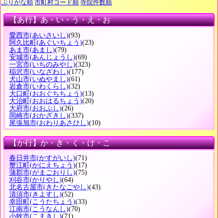
ぶりがな順
市町村コード順
寺院件数順
【あ行】あ・い・う・え・お
愛西市
(あいさいし)
(93)
阿久比町
(あぐいちょう)
(23)
あま市
(あまし)
(79)
安城市
(あんじょうし)
(69)
一宮市
(いちのみやし)
(323)
稲沢市
(いなざわし)
(177)
犬山市
(いぬやまし)
(61)
岩倉市
(いわくらし)
(32)
大口町
(おおぐちちょう)
(13)
大治町
(おおはるちょう)
(20)
大府市
(おおぶし)
(26)
岡崎市
(おかざきし)
(337)
尾張旭市
(おわりあさひし)
(10)
【か行】か・き・く・け・こ
春日井市
(かすがいし)
(71)
蟹江町
(かにえちょう)
(17)
蒲郡市
(がまごおりし)
(75)
刈谷市
(かりやし)
(64)
北名古屋市
(きたなごやし)
(43)
清須市
(きよすし)
(52)
幸田町
(こうたちょう)
(33)
江南市
(こうなんし)
(70)
小牧市
(こまきし)
(71)