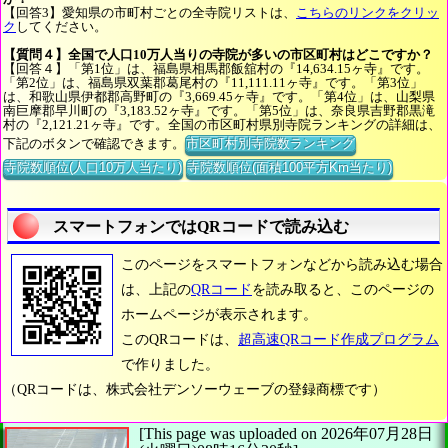
【回答3】愛知県の市町村ごとの全寺院リストは、
こちらのリンクをクリッ
ク
してください。
【質問４】全国で人口10万人当りの寺院が多いの市区町村はどこですか？
【回答４】「第1位」は、福島県相馬郡飯舘村の『14,634.15ヶ寺』です。
「第2位」は、福島県双葉郡葛尾村の『11,111.11ヶ寺』です。「第3位」
は、和歌山県伊都郡高野町の『3,669.45ヶ寺』です。「第4位」は、山梨県
南巨摩郡早川町の『3,183.52ヶ寺』です。「第5位」は、奈良県吉野郡黒滝
村の『2,121.21ヶ寺』です。全国の市区町村県別寺院ランキングの詳細は、
下記のボタンで確認できます。
市区町村別寺院数ランキング
寺院数順位(人口10万人当たり)
寺院数順位(面積100平方Km当たり)
スマートフォンではQRコードで読み込む
このページをスマートフォンなどから読み込む場合
は、上記の
QRコード
を読み取ると、このページの
ホームページが表示されます。
このQRコードは、
超高速QRコード作成プログラム
で作りました。
（QRコードは、株式会社デンソーウェーブの登録商標です）
[This page was uploaded on 2026年07月28日