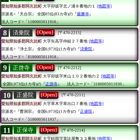
愛知県知多郡阿久比町
大字卯坂字北ノ浦８番地の１
[地図等]
宗派名=『天台宗』
全国85位(83カ寺)の『
最勝寺
』
法人コード=「1180005011916」
8
[Open]
済乗院
[〒470-2215]
愛知県知多郡阿久比町
大字矢高字仲組２７番地
[地図等]
宗派名=『浄土宗』
全国6,973位(1カ寺)の『
済乗院
』
法人コード=「8180005011918」
9
[Open]
正啓寺
[〒470-2212]
愛知県知多郡阿久比町
大字卯坂字米山１０２番地の２
[地図等]
全国6,973位(1カ寺)の『
正啓寺
』
法人コード=「3180005011930」
10
[Open]
正盛院
[〒470-2211]
愛知県知多郡阿久比町
大字草木字草出口７番地
[地図等]
宗派名=『曹洞宗』
全国6,973位(1カ寺)の『
正盛院
』
法人コード=「5180005011937」
11
[Open]
正保寺
[〒470-2214]
愛知県知多郡阿久比町
大字椋岡字英比屋敷３３番地
[地図等]