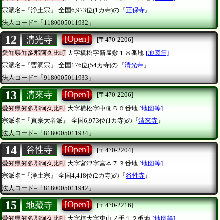
宗派名=『浄土宗』
全国6,973位(1カ寺)の『
正保寺
』
法人コード=「1180005011932」
12
[Open]
清光寺
[〒470-2206]
愛知県知多郡阿久比町
大字横松字新屋敷１８番地
[地図等]
宗派名=『曹洞宗』
全国176位(54カ寺)の『
清光寺
』
法人コード=「9180005011933」
13
[Open]
清來寺
[〒470-2206]
愛知県知多郡阿久比町
大字横松字中側５０番地
[地図等]
宗派名=『真宗大谷派』
全国6,973位(1カ寺)の『
清來寺
』
法人コード=「8180005011934」
14
[Open]
谷性寺
[〒470-2204]
愛知県知多郡阿久比町
大字宮津字宮本７３番地
[地図等]
宗派名=『浄土宗』
全国4,418位(2カ寺)の『
谷性寺
』
法人コード=「8180005011942」
15
[Open]
地藏寺
[〒470-2216]
愛知県知多郡阿久比町
大字植大字東山ノ手１２番地
[地図等]