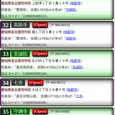
愛知県名古屋市中区
上前津１丁目１番１９号
[地図等]
宗派名=『曹洞宗』
全国2,585位(4カ寺)の『
功徳院
』
法人コード=「3180005000223」
32
[Open]
高顕寺
[〒460-0016]
愛知県名古屋市中区
橘１丁目３番２３号
[地図等]
宗派名=『曹洞宗』
全国3,258位(3カ寺)の『
高顕寺
』
法人コード=「6180005000220」
33
[Open]
至誠院
[〒460-0002]
愛知県名古屋市中区
丸の内１丁目８番１９号
[地図等]
宗派名=『真宗高田派』
全国4,418位(2カ寺)の『
至誠院
』
法人コード=「2180005000249」
34
[Open]
七寺
[〒460-0011]
愛知県名古屋市中区
大須２丁目２８番５号
[地図等]
宗派名=『真言宗智山派』
全国6,973位(1カ寺)の『
七寺
』
法人コード=「3180005000306」
35
[Open]
守綱寺
[〒460-0008]