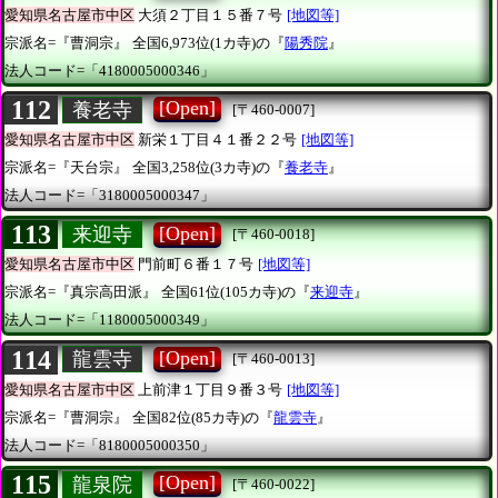
愛知県名古屋市中区
大須２丁目１５番７号
[地図等]
宗派名=『曹洞宗』
全国6,973位(1カ寺)の『
陽秀院
』
法人コード=「4180005000346」
112
[Open]
養老寺
[〒460-0007]
愛知県名古屋市中区
新栄１丁目４１番２２号
[地図等]
宗派名=『天台宗』
全国3,258位(3カ寺)の『
養老寺
』
法人コード=「3180005000347」
113
[Open]
来迎寺
[〒460-0018]
愛知県名古屋市中区
門前町６番１７号
[地図等]
宗派名=『真宗高田派』
全国61位(105カ寺)の『
来迎寺
』
法人コード=「1180005000349」
114
[Open]
龍雲寺
[〒460-0013]
愛知県名古屋市中区
上前津１丁目９番３号
[地図等]
宗派名=『曹洞宗』
全国82位(85カ寺)の『
龍雲寺
』
法人コード=「8180005000350」
115
[Open]
龍泉院
[〒460-0022]