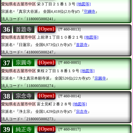
愛知県名古屋市中区
栄３丁目２１番１３号
[地図等]
宗派名=『真宗大谷派』
全国4,418位(2カ寺)の『
守綱寺
』
法人コード=「1180005000241」
36
[Open]
首題寺
[〒460-0013]
愛知県名古屋市中区
上前津１丁目１０番２１号
[地図等]
宗派名=『日蓮宗』
全国6,973位(1カ寺)の『
首題寺
』
法人コード=「4180005000247」
37
[Open]
宗圓寺
[〒460-0005]
愛知県名古屋市中区
東桜２丁目１８番１９号
[地図等]
宗派名=『浄土真宗本願寺派』
全国526位(22カ寺)の『
宗圓寺
』
法人コード=「1180005000274」
38
[Open]
宗念寺
[〒460-0014]
愛知県名古屋市中区
富士見町２番２８号
[地図等]
宗派名=『浄土宗』
全国1,429位(8カ寺)の『
宗念寺
』
法人コード=「2180005000273」
39
[Open]
純正寺
[〒460-0017]