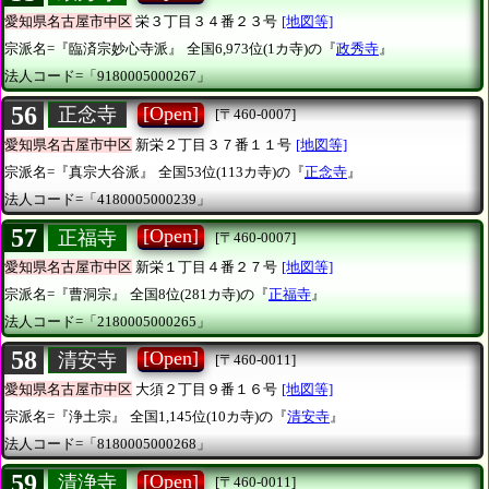
愛知県名古屋市中区
栄３丁目３４番２３号
[地図等]
宗派名=『臨済宗妙心寺派』
全国6,973位(1カ寺)の『
政秀寺
』
法人コード=「9180005000267」
56
[Open]
正念寺
[〒460-0007]
愛知県名古屋市中区
新栄２丁目３７番１１号
[地図等]
宗派名=『真宗大谷派』
全国53位(113カ寺)の『
正念寺
』
法人コード=「4180005000239」
57
[Open]
正福寺
[〒460-0007]
愛知県名古屋市中区
新栄１丁目４番２７号
[地図等]
宗派名=『曹洞宗』
全国8位(281カ寺)の『
正福寺
』
法人コード=「2180005000265」
58
[Open]
清安寺
[〒460-0011]
愛知県名古屋市中区
大須２丁目９番１６号
[地図等]
宗派名=『浄土宗』
全国1,145位(10カ寺)の『
清安寺
』
法人コード=「8180005000268」
59
[Open]
清浄寺
[〒460-0011]