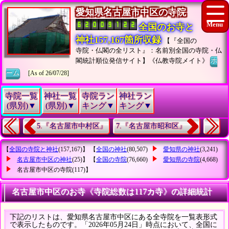
愛知県名古屋市中区の寺院
全国のお寺と
神社157,167箇所収録
【『全国の
寺院・仏閣の全リスト』：名前別全国の寺院・仏
閣統計順位発信サイト】《仏教寺院メイト》
ホ
ーム
[As of 26/07/28]
寺院一覧
神社一覧
寺院ラン
神社ラン
(県別)▼
(県別)▼
キング▼
キング▼
5.『名古屋市中村区』
7.『名古屋市昭和区』
【
全国の寺院と神社
(157,167)】 【
全国の神社
(80,507)
愛知県の神社
(3,241)
名古屋市中区の神社
(25)】 【
全国の寺院
(76,660)
愛知県の寺院
(4,668)
名古屋市中区の寺院
(117)】
名古屋市中区のお寺《寺院総数は117カ寺》の詳細統計
下記のリストは、愛知県名古屋市中区にある全寺院を一覧表形式
で表示したものです。「2026年05月24日」時点において、全国に