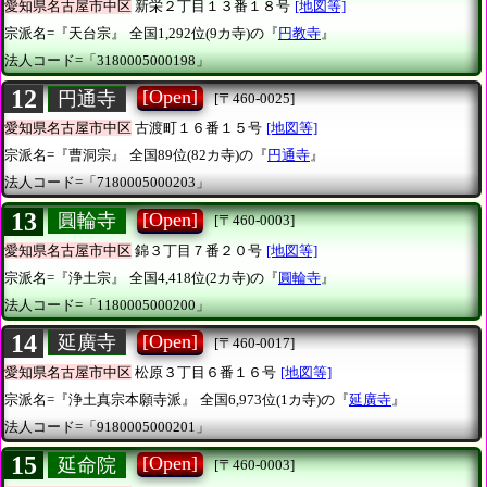
愛知県名古屋市中区
新栄２丁目１３番１８号
[地図等]
宗派名=『天台宗』
全国1,292位(9カ寺)の『
円教寺
』
法人コード=「3180005000198」
12
[Open]
円通寺
[〒460-0025]
愛知県名古屋市中区
古渡町１６番１５号
[地図等]
宗派名=『曹洞宗』
全国89位(82カ寺)の『
円通寺
』
法人コード=「7180005000203」
13
[Open]
圓輪寺
[〒460-0003]
愛知県名古屋市中区
錦３丁目７番２０号
[地図等]
宗派名=『浄土宗』
全国4,418位(2カ寺)の『
圓輪寺
』
法人コード=「1180005000200」
14
[Open]
延廣寺
[〒460-0017]
愛知県名古屋市中区
松原３丁目６番１６号
[地図等]
宗派名=『浄土真宗本願寺派』
全国6,973位(1カ寺)の『
延廣寺
』
法人コード=「9180005000201」
15
[Open]
延命院
[〒460-0003]