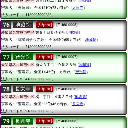
愛知県名古屋市中区
東古渡町二丁目３４番地
[地図等]
宗派名=『曹洞宗』
全国121位(72カ寺)の『
大日寺
』
法人コード=「1180005000282」
76
[Open]
地藏院
[〒460-0008]
愛知県名古屋市中区
栄５丁目５番８号
[地図等]
宗派名=『臨済宗妙心寺派』
全国65位(99カ寺)の『
地藏院
』
法人コード=「7180005000285」
77
[Open]
智光院
[〒460-0007]
愛知県名古屋市中区
新栄３丁目１０番２８号
[地図等]
宗派名=『曹洞宗』
全国1,045位(11カ寺)の『
智光院
』
法人コード=「4180005000288」
78
[Open]
長栄寺
[〒460-0016]
愛知県名古屋市中区
橘１丁目１４番３７号
[地図等]
宗派名=『曹洞宗』
全国223位(46カ寺)の『
長栄寺
』
法人コード=「9180005000283」
79
[Open]
長圓寺
[〒460-0008]