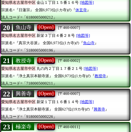
愛知県名古屋市中区
金山１丁目１５番１６号
[地図等]
宗派名=『日蓮宗』
全国6,973位(1カ寺)の『
休玄寺
』
法人コード=「6180005000212」
20
[Open]
魚山寺
[〒460-0007]
愛知県名古屋市中区
新栄３丁目４番２８号
[地図等]
宗派名=『真宗大谷派』
全国6,973位(1カ寺)の『
魚山寺
』
法人コード=「5180005000196」
21
[Open]
教授寺
[〒460-0002]
愛知県名古屋市中区
丸の内２丁目１７番２１号
[地図等]
宗派名=『浄土真宗本願寺派』
全国6,973位(1カ寺)の『
教授寺
』
法人コード=「7180005000211」
22
[Open]
興善寺
[〒460-0007]
愛知県名古屋市中区
新栄１丁目１６番１４号
[地図等]
宗派名=『浄土真宗本願寺派』
全国627位(19カ寺)の『
興善寺
』
法人コード=「9180005000226」
23
[Open]
極楽寺
[〒460-0011]