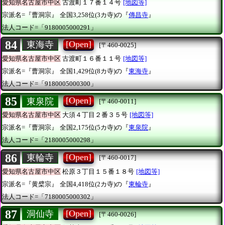
愛知県名古屋市中区
古渡町１７番１４号
[地図等]
宗派名=『曹洞宗』
全国3,258位(3カ寺)の『
傳昌寺
』
法人コード=「9180005000291」
84
[Open]
東海寺
[〒460-0025]
愛知県名古屋市中区
古渡町１６番１１号
[地図等]
宗派名=『曹洞宗』
全国1,429位(8カ寺)の『
東海寺
』
法人コード=「9180005000300」
85
[Open]
東泉院
[〒460-0011]
愛知県名古屋市中区
大須４丁目２番３５号
[地図等]
宗派名=『曹洞宗』
全国2,175位(5カ寺)の『
東泉院
』
法人コード=「2180005000298」
86
[Open]
東輪寺
[〒460-0017]
愛知県名古屋市中区
松原３丁目１５番１８号
[地図等]
宗派名=『黄檗宗』
全国4,418位(2カ寺)の『
東輪寺
』
法人コード=「7180005000302」
87
[Open]
洞仙寺
[〒460-0026]