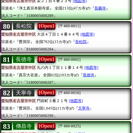
愛知県名古屋市中区
栄２丁目４番２３号
[地図等]
宗派名=『浄土真宗本願寺派』
全国213位(47カ寺)の『
長圓寺
』
法人コード=「3180005000289」
80
[Open]
長松院
[〒460-0011]
愛知県名古屋市中区
大須４丁目１４番４４号
[地図等]
宗派名=『曹洞宗』
全国792位(15カ寺)の『
長松院
』
法人コード=「8180005000284」
81
[Open]
長徳寺
[〒460-0002]
愛知県名古屋市中区
丸の内１丁目１１番１４号
[地図等]
宗派名=『真宗大谷派』
全国62位(103カ寺)の『
長徳寺
』
法人コード=「5180005000287」
82
[Open]
天寧寺
[〒460-0018]
愛知県名古屋市中区
門前町３番２１号
[地図等]
宗派名=『曹洞宗』
全国1,045位(11カ寺)の『
天寧寺
』
法人コード=「1180005000290」
83
[Open]
傳昌寺
[〒460-0025]