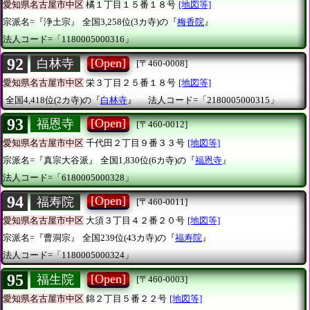
愛知県名古屋市中区
橘１丁目１５番１８号
[地図等]
宗派名=『浄土宗』
全国3,258位(3カ寺)の『
梅香院
』
法人コード=「1180005000316」
92
[Open]
白林寺
[〒460-0008]
愛知県名古屋市中区
栄３丁目２５番１８号
[地図等]
全国4,418位(2カ寺)の『
白林寺
』
法人コード=「2180005000315」
93
[Open]
福恩寺
[〒460-0012]
愛知県名古屋市中区
千代田２丁目９番３３号
[地図等]
宗派名=『真宗大谷派』
全国1,830位(6カ寺)の『
福恩寺
』
法人コード=「6180005000328」
94
[Open]
福寿院
[〒460-0011]
愛知県名古屋市中区
大須３丁目４２番２０号
[地図等]
宗派名=『曹洞宗』
全国239位(43カ寺)の『
福寿院
』
法人コード=「1180005000324」
95
[Open]
福生院
[〒460-0003]
愛知県名古屋市中区
錦２丁目５番２２号
[地図等]