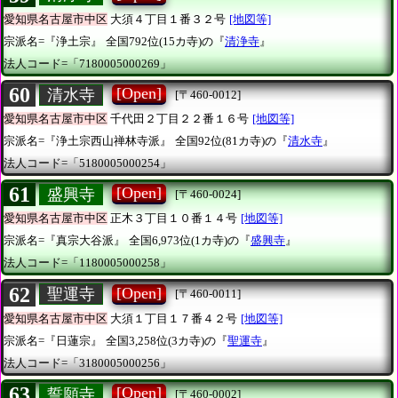
愛知県名古屋市中区
大須４丁目１番３２号
[地図等]
宗派名=『浄土宗』
全国792位(15カ寺)の『
清浄寺
』
法人コード=「7180005000269」
60
[Open]
清水寺
[〒460-0012]
愛知県名古屋市中区
千代田２丁目２２番１６号
[地図等]
宗派名=『浄土宗西山禅林寺派』
全国92位(81カ寺)の『
清水寺
』
法人コード=「5180005000254」
61
[Open]
盛興寺
[〒460-0024]
愛知県名古屋市中区
正木３丁目１０番１４号
[地図等]
宗派名=『真宗大谷派』
全国6,973位(1カ寺)の『
盛興寺
』
法人コード=「1180005000258」
62
[Open]
聖運寺
[〒460-0011]
愛知県名古屋市中区
大須１丁目１７番４２号
[地図等]
宗派名=『日蓮宗』
全国3,258位(3カ寺)の『
聖運寺
』
法人コード=「3180005000256」
63
[Open]
誓願寺
[〒460-0002]