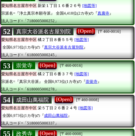
愛知県名古屋市中区
新栄１丁目１６番２６号
[地図等]
宗派名=『浄土真宗本願寺派』
全国4,418位(2カ寺)の『
真廣寺
』
法人コード=「7180005000252」
52
[Open]
真宗大谷派名古屋別院
[〒460-0016]
愛知県名古屋市中区
橘２丁目８番５５号
[地図等]
全国6,973位(1カ寺)の『
真宗大谷派名古屋別院
』
法人コード=「6180005000245」
53
[Open]
崇覚寺
[〒460-0016]
愛知県名古屋市中区
橘２丁目６番３７号
[地図等]
宗派名=『真宗大谷派』
全国6,973位(1カ寺)の『
崇覚寺
』
法人コード=「6180005000278」
54
[Open]
成田山萬福院
[〒460-0008]
愛知県名古屋市中区
栄５丁目２６番２４号
[地図等]
全国6,973位(1カ寺)の『
成田山萬福院
』
法人コード=「5180005000337」
55
[Open]
政秀寺
[〒460-0008]