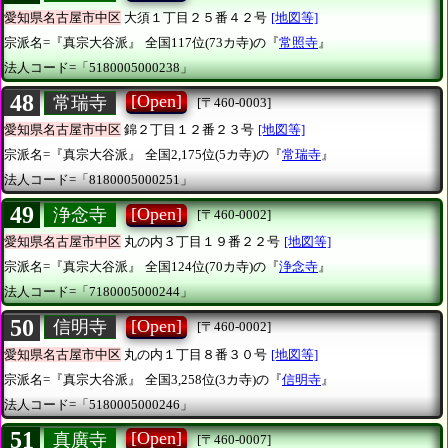
愛知県名古屋市中区
大須１丁目２５番４２号
[地図等]
宗派名=『真宗大谷派』
全国117位(73カ寺)の『
常照寺
』
法人コード=「5180005000238」
48
[Open]
常瑞寺
[〒460-0003]
愛知県名古屋市中区
錦２丁目１２番２３号
[地図等]
宗派名=『真宗大谷派』
全国2,175位(5カ寺)の『
常瑞寺
』
法人コード=「8180005000251」
49
[Open]
浄念寺
[〒460-0002]
愛知県名古屋市中区
丸の内３丁目１９番２２号
[地図等]
宗派名=『真宗大谷派』
全国124位(70カ寺)の『
浄念寺
』
法人コード=「7180005000244」
50
[Open]
信明寺
[〒460-0002]
愛知県名古屋市中区
丸の内１丁目８番３０号
[地図等]
宗派名=『真宗大谷派』
全国3,258位(3カ寺)の『
信明寺
』
法人コード=「5180005000246」
51
[Open]
真廣寺
[〒460-0007]