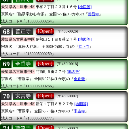
愛知県名古屋市中区
東桜２丁目２３番１６号
[地図等]
宗派名=『臨済宗妙心寺派』
全国627位(19カ寺)の『
善昌寺
』
法人コード=「3180005000264」
68
[Open]
善正寺
[〒460-0026]
愛知県名古屋市中区
伊勢山１丁目６番２７号
[地図等]
宗派名=『真宗大谷派』
全国98位(80カ寺)の『
善正寺
』
法人コード=「9180005000259」
69
[Open]
全香寺
[〒460-0018]
愛知県名古屋市中区
門前町６番２７号
[地図等]
宗派名=『曹洞宗』
全国6,973位(1カ寺)の『
全香寺
』
法人コード=「1180005000266」
70
[Open]
宋吉寺
[〒460-0007]
愛知県名古屋市中区
新栄１丁目８番２７号
[地図等]
宗派名=『曹洞宗』
全国6,973位(1カ寺)の『
宋吉寺
』
法人コード=「7180005000277」
71
[Open]
曹流寺
[〒460-0007]