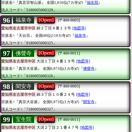
宗派名=『真言宗智山派』
全国1,616位(7カ寺)の『
福生院
』
法人コード=「5180005000329」
96
[Open]
福泉寺
[〒460-0003]
愛知県名古屋市中区
錦２丁目９番１３号
[地図等]
宗派名=『天台宗』
全国48位(118カ寺)の『
福泉寺
』
法人コード=「9180005000325」
97
[Open]
佛聲寺
[〒460-0011]
愛知県名古屋市中区
大須１丁目４番１９号
[地図等]
宗派名=『真宗大谷派』
全国6,973位(1カ寺)の『
佛聲寺
』
法人コード=「8180005000326」
98
[Open]
聞安寺
[〒460-0003]
愛知県名古屋市中区
錦３丁目１０番２４号
[地図等]
宗派名=『真宗大谷派』
全国6,973位(1カ寺)の『
聞安寺
』
法人コード=「7180005000327」
99
[Open]
宝生院
[〒460-0011]
愛知県名古屋市中区
大須２丁目２１番４７号
[地図等]