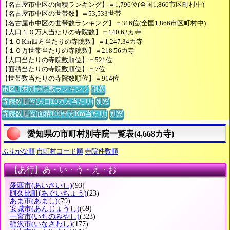
【名古屋市中区の面積ランキング】＝1,796位(全国1,866市区町村中)
【名古屋市中区の世帯数】＝53,533世帯
【名古屋市中区の世帯数ランキング】＝316位(全国1,866市区町村中)
【人口１０万人当たりの寺院数】＝140.62カ寺
【１０Km四方当たりの寺院数】＝1,247.34カ寺
【１０万世帯当たりの寺院数】＝218.56カ寺
【人口当たりの寺院数順位】＝521位
【面積当たりの寺院数順位】＝7位
【世帯数当たりの寺院数順位】＝914位
市区町村別寺院数ランキング
別窓
寺院数順位(人口10万人当たり)
別窓
寺院数順位(面積100平方Km当たり)
別窓
愛知県の市町村別寺院一覧表(4,668カ寺)
ぶりがな順
市町村コード順
寺院件数順
【あ行】あ・い・う・え・お
愛西市
(あいさいし)
(93)
阿久比町
(あぐいちょう)
(23)
あま市
(あまし)
(79)
安城市
(あんじょうし)
(69)
一宮市
(いちのみやし)
(323)
稲沢市
(いなざわし)
(177)