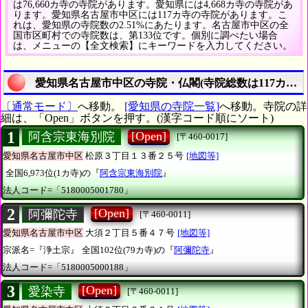
は76,660カ寺の寺院があります。愛知県には4,668カ寺の寺院があ
ります。愛知県名古屋市中区には117カ寺の寺院があります。こ
れは、愛知県の寺院数の2.51%にあたります。名古屋市中区の全
国市区町村での寺院数は、第133位です。個別に調べたい場合
は、メニューの【全文検索】にキーワードを入力してください。
愛知県名古屋市中区の寺院・仏閣(寺院総数は117カ寺)
〔通常モード〕
へ移動。
[愛知県の寺院一覧]
へ移動。寺院の詳
細は、「Open」ボタンを押す。(漢字コード順にソート)
1
[Open]
阿含宗東海別院
[〒460-0017]
愛知県名古屋市中区
松原３丁目１３番２５号
[地図等]
全国6,973位(1カ寺)の『
阿含宗東海別院
』
法人コード=「5180005001780」
2
[Open]
阿彌陀寺
[〒460-0011]
愛知県名古屋市中区
大須２丁目５番４７号
[地図等]
宗派名=『浄土宗』
全国102位(79カ寺)の『
阿彌陀寺
』
法人コード=「5180005000188」
3
[Open]
愛染寺
[〒460-0011]