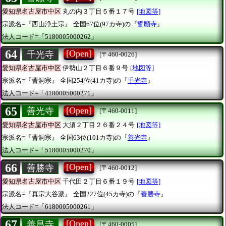
愛知県名古屋市中区
丸の内３丁目５番１７号
[地図等]
宗派名=『西山浄土宗』
全国67位(97カ寺)の『
誓願寺
』
法人コード=「5180005000262」
64
[Open]
千光寺
[〒460-0026]
愛知県名古屋市中区
伊勢山２丁目６番９号
[地図等]
宗派名=『曹洞宗』
全国254位(41カ寺)の『
千光寺
』
法人コード=「4180005000271」
65
[Open]
善光寺
[〒460-0011]
愛知県名古屋市中区
大須２丁目２６番２４号
[地図等]
宗派名=『曹洞宗』
全国63位(101カ寺)の『
善光寺
』
法人コード=「5180005000270」
66
[Open]
善勝寺
[〒460-0012]
愛知県名古屋市中区
千代田２丁目６番１９号
[地図等]
宗派名=『真宗大谷派』
全国227位(45カ寺)の『
善勝寺
』
法人コード=「6180005000261」
67
[Open]
善昌寺
[〒460-0005]