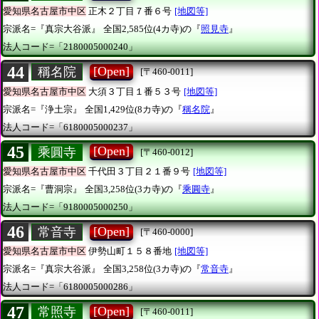
愛知県名古屋市中区
正木２丁目７番６号
[地図等]
宗派名=『真宗大谷派』
全国2,585位(4カ寺)の『
照見寺
』
法人コード=「2180005000240」
44
[Open]
稱名院
[〒460-0011]
愛知県名古屋市中区
大須３丁目１番５３号
[地図等]
宗派名=『浄土宗』
全国1,429位(8カ寺)の『
稱名院
』
法人コード=「6180005000237」
45
[Open]
乘圓寺
[〒460-0012]
愛知県名古屋市中区
千代田３丁目２１番９号
[地図等]
宗派名=『曹洞宗』
全国3,258位(3カ寺)の『
乘圓寺
』
法人コード=「9180005000250」
46
[Open]
常音寺
[〒460-0000]
愛知県名古屋市中区
伊勢山町１５８番地
[地図等]
宗派名=『真宗大谷派』
全国3,258位(3カ寺)の『
常音寺
』
法人コード=「6180005000286」
47
[Open]
常照寺
[〒460-0011]