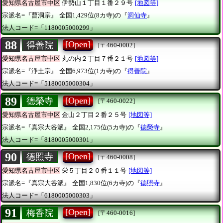
愛知県名古屋市中区
伊勢山１丁目１番２９号
[地図等]
宗派名=『曹洞宗』
全国1,429位(8カ寺)の『
洞仙寺
』
法人コード=「1180005000299」
88
[Open]
得善院
[〒460-0002]
愛知県名古屋市中区
丸の内２丁目７番２１号
[地図等]
宗派名=『浄土宗』
全国6,973位(1カ寺)の『
得善院
』
法人コード=「5180005000304」
89
[Open]
德榮寺
[〒460-0022]
愛知県名古屋市中区
金山２丁目２番２５号
[地図等]
宗派名=『真宗大谷派』
全国2,175位(5カ寺)の『
德榮寺
』
法人コード=「8180005000301」
90
[Open]
德照寺
[〒460-0008]
愛知県名古屋市中区
栄５丁目２０番１１号
[地図等]
宗派名=『真宗大谷派』
全国1,830位(6カ寺)の『
德照寺
』
法人コード=「6180005000303」
91
[Open]
梅香院
[〒460-0016]