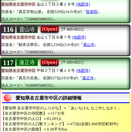
愛知県名古屋市中区
金山１丁目２番１８号
[地図等]
宗派名=『真言宗智山派』
全国320位(34カ寺)の『
龍泉院
』
法人コード=「7180005000351」
116
[Open]
靈山寺
[〒460-0022]
愛知県名古屋市中区
金山１丁目８番７号
[地図等]
宗派名=『顕本法華宗』
全国3,258位(3カ寺)の『
靈山寺
』
法人コード=「5180005000353」
117
[Open]
蓮正寺
[〒460-0021]
愛知県名古屋市中区
平和２丁目７番１０号
[地図等]
宗派名=『真宗大谷派』
全国627位(19カ寺)の『
蓮正寺
』
法人コード=「6180005000352」
愛知県名古屋市中区の詳細情報
【愛知県 名古屋市中区のふりがな】＝「あいちけん なごやしなかく」
【名古屋市中区の寺院数】＝117カ寺
【名古屋市中区の人口】＝83,203人
【名古屋市中区の人口数ランキング】＝475位(全国1,866市区町村中)
【名古屋市中区の面積】＝9.38平方Km