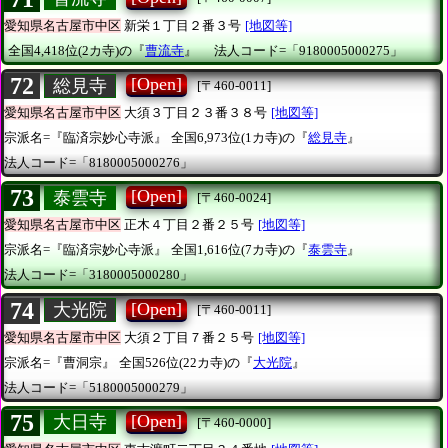
愛知県名古屋市中区
新栄１丁目２番３号
[地図等]
全国4,418位(2カ寺)の『
曹流寺
』
法人コード=「9180005000275」
72
[Open]
総見寺
[〒460-0011]
愛知県名古屋市中区
大須３丁目２３番３８号
[地図等]
宗派名=『臨済宗妙心寺派』
全国6,973位(1カ寺)の『
総見寺
』
法人コード=「8180005000276」
73
[Open]
泰雲寺
[〒460-0024]
愛知県名古屋市中区
正木４丁目２番２５号
[地図等]
宗派名=『臨済宗妙心寺派』
全国1,616位(7カ寺)の『
泰雲寺
』
法人コード=「3180005000280」
74
[Open]
大光院
[〒460-0011]
愛知県名古屋市中区
大須２丁目７番２５号
[地図等]
宗派名=『曹洞宗』
全国526位(22カ寺)の『
大光院
』
法人コード=「5180005000279」
75
[Open]
大日寺
[〒460-0000]