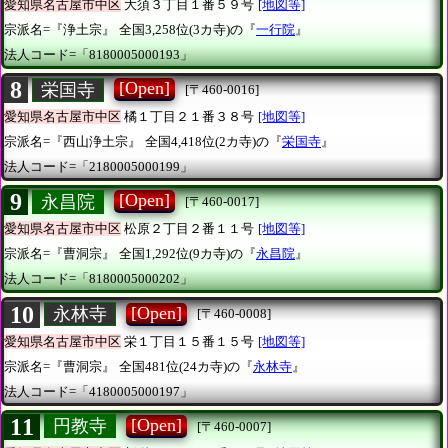
愛知県名古屋市中区
大須３丁目１番５９号
[地図等]
宗派名=『浄土宗』
全国3,258位(3カ寺)の『
一行院
』
法人コード=「8180005000193」
8
[Open]
栄国寺
[〒460-0016]
愛知県名古屋市中区
橘１丁目２１番３８号
[地図等]
宗派名=『西山浄土宗』
全国4,418位(2カ寺)の『
栄国寺
』
法人コード=「2180005000199」
9
[Open]
永昌院
[〒460-0017]
愛知県名古屋市中区
松原２丁目２番１１号
[地図等]
宗派名=『曹洞宗』
全国1,292位(9カ寺)の『
永昌院
』
法人コード=「8180005000202」
10
[Open]
永林寺
[〒460-0008]
愛知県名古屋市中区
栄１丁目１５番１５号
[地図等]
宗派名=『曹洞宗』
全国481位(24カ寺)の『
永林寺
』
法人コード=「4180005000197」
11
[Open]
円教寺
[〒460-0007]