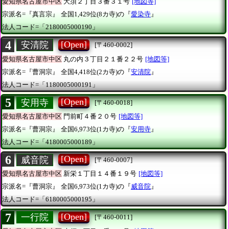
愛知県名古屋市中区
大須２丁目３番３１号
[地図等]
宗派名=『真言宗』
全国1,429位(8カ寺)の『
愛染寺
』
法人コード=「2180005000190」
4
[Open]
安清院
[〒460-0002]
愛知県名古屋市中区
丸の内３丁目２１番２２号
[地図等]
宗派名=『曹洞宗』
全国4,418位(2カ寺)の『
安清院
』
法人コード=「1180005000191」
5
[Open]
安用寺
[〒460-0018]
愛知県名古屋市中区
門前町４番２０号
[地図等]
宗派名=『曹洞宗』
全国6,973位(1カ寺)の『
安用寺
』
法人コード=「4180005000189」
6
[Open]
威音院
[〒460-0007]
愛知県名古屋市中区
新栄１丁目１４番１９号
[地図等]
宗派名=『曹洞宗』
全国6,973位(1カ寺)の『
威音院
』
法人コード=「6180005000195」
7
[Open]
一行院
[〒460-0011]