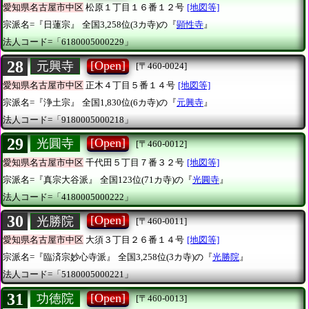
愛知県名古屋市中区
松原１丁目１６番１２号
[地図等]
宗派名=『日蓮宗』
全国3,258位(3カ寺)の『
顕性寺
』
法人コード=「6180005000229」
28
[Open]
元興寺
[〒460-0024]
愛知県名古屋市中区
正木４丁目５番１４号
[地図等]
宗派名=『浄土宗』
全国1,830位(6カ寺)の『
元興寺
』
法人コード=「9180005000218」
29
[Open]
光圓寺
[〒460-0012]
愛知県名古屋市中区
千代田５丁目７番３２号
[地図等]
宗派名=『真宗大谷派』
全国123位(71カ寺)の『
光圓寺
』
法人コード=「4180005000222」
30
[Open]
光勝院
[〒460-0011]
愛知県名古屋市中区
大須３丁目２６番１４号
[地図等]
宗派名=『臨済宗妙心寺派』
全国3,258位(3カ寺)の『
光勝院
』
法人コード=「5180005000221」
31
[Open]
功徳院
[〒460-0013]