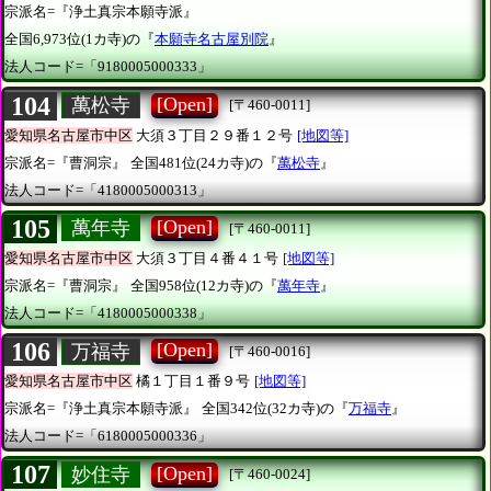
宗派名=『浄土真宗本願寺派』
全国6,973位(1カ寺)の『
本願寺名古屋別院
』
法人コード=「9180005000333」
104
[Open]
萬松寺
[〒460-0011]
愛知県名古屋市中区
大須３丁目２９番１２号
[地図等]
宗派名=『曹洞宗』
全国481位(24カ寺)の『
萬松寺
』
法人コード=「4180005000313」
105
[Open]
萬年寺
[〒460-0011]
愛知県名古屋市中区
大須３丁目４番４１号
[地図等]
宗派名=『曹洞宗』
全国958位(12カ寺)の『
萬年寺
』
法人コード=「4180005000338」
106
[Open]
万福寺
[〒460-0016]
愛知県名古屋市中区
橘１丁目１番９号
[地図等]
宗派名=『浄土真宗本願寺派』
全国342位(32カ寺)の『
万福寺
』
法人コード=「6180005000336」
107
[Open]
妙住寺
[〒460-0024]