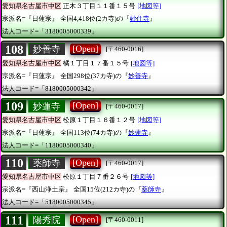
愛知県名古屋市中区
正木３丁目１１番１５号
[地図等]
宗派名=『日蓮宗』
全国4,418位(2カ寺)の『
妙住寺
』
法人コード=「3180005000339」
108
[Open]
妙善寺
[〒460-0016]
愛知県名古屋市中区
橘１丁目１７番１５号
[地図等]
宗派名=『日蓮宗』
全国298位(37カ寺)の『
妙善寺
』
法人コード=「8180005000342」
109
[Open]
妙蓮寺
[〒460-0017]
愛知県名古屋市中区
松原１丁目１６番１２号
[地図等]
宗派名=『日蓮宗』
全国113位(74カ寺)の『
妙蓮寺
』
法人コード=「1180005000340」
110
[Open]
薬師寺
[〒460-0017]
愛知県名古屋市中区
松原１丁目７番２６号
[地図等]
宗派名=『西山浄土宗』
全国15位(212カ寺)の『
薬師寺
』
法人コード=「5180005000345」
111
[Open]
陽秀院
[〒460-0011]