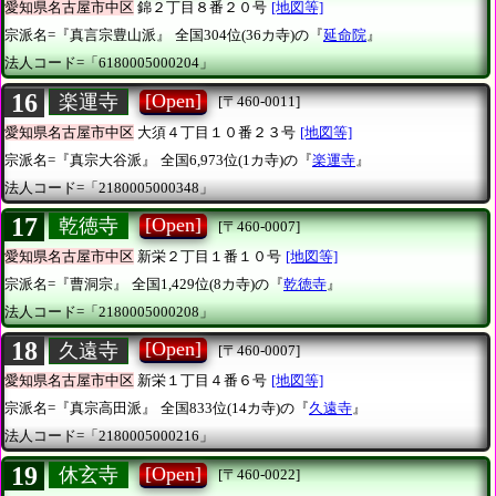
愛知県名古屋市中区
錦２丁目８番２０号
[地図等]
宗派名=『真言宗豊山派』
全国304位(36カ寺)の『
延命院
』
法人コード=「6180005000204」
16
[Open]
楽運寺
[〒460-0011]
愛知県名古屋市中区
大須４丁目１０番２３号
[地図等]
宗派名=『真宗大谷派』
全国6,973位(1カ寺)の『
楽運寺
』
法人コード=「2180005000348」
17
[Open]
乾徳寺
[〒460-0007]
愛知県名古屋市中区
新栄２丁目１番１０号
[地図等]
宗派名=『曹洞宗』
全国1,429位(8カ寺)の『
乾徳寺
』
法人コード=「2180005000208」
18
[Open]
久遠寺
[〒460-0007]
愛知県名古屋市中区
新栄１丁目４番６号
[地図等]
宗派名=『真宗高田派』
全国833位(14カ寺)の『
久遠寺
』
法人コード=「2180005000216」
19
[Open]
休玄寺
[〒460-0022]