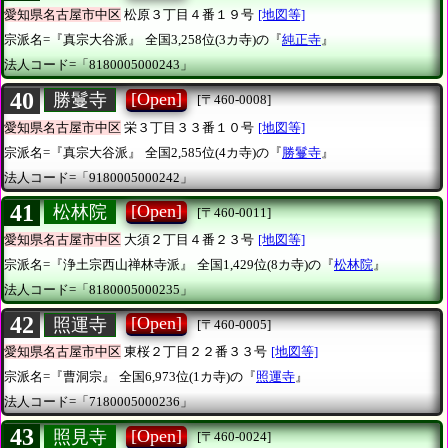
愛知県名古屋市中区
松原３丁目４番１９号
[地図等]
宗派名=『真宗大谷派』
全国3,258位(3カ寺)の『
純正寺
』
法人コード=「8180005000243」
40
[Open]
勝鬘寺
[〒460-0008]
愛知県名古屋市中区
栄３丁目３３番１０号
[地図等]
宗派名=『真宗大谷派』
全国2,585位(4カ寺)の『
勝鬘寺
』
法人コード=「9180005000242」
41
[Open]
松林院
[〒460-0011]
愛知県名古屋市中区
大須２丁目４番２３号
[地図等]
宗派名=『浄土宗西山禅林寺派』
全国1,429位(8カ寺)の『
松林院
』
法人コード=「8180005000235」
42
[Open]
照運寺
[〒460-0005]
愛知県名古屋市中区
東桜２丁目２２番３３号
[地図等]
宗派名=『曹洞宗』
全国6,973位(1カ寺)の『
照運寺
』
法人コード=「7180005000236」
43
[Open]
照見寺
[〒460-0024]