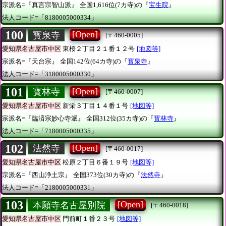
宗派名=『真言宗智山派』
全国1,616位(7カ寺)の『
宝生院
』
法人コード=「8180005000334」
100
[Open]
寳泉寺
[〒460-0005]
愛知県名古屋市中区
東桜２丁目２１番１２号
[地図等]
宗派名=『天台宗』
全国142位(64カ寺)の『
寳泉寺
』
法人コード=「3180005000330」
101
[Open]
寳林寺
[〒460-0007]
愛知県名古屋市中区
新栄３丁目１４番１号
[地図等]
宗派名=『臨済宗妙心寺派』
全国312位(35カ寺)の『
寳林寺
』
法人コード=「7180005000335」
102
[Open]
法然寺
[〒460-0017]
愛知県名古屋市中区
松原２丁目６番１９号
[地図等]
宗派名=『西山浄土宗』
全国373位(30カ寺)の『
法然寺
』
法人コード=「2180005000331」
103
[Open]
本願寺名古屋別院
[〒460-0018]
愛知県名古屋市中区
門前町１番２３号
[地図等]