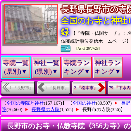
長野県長野市の
全国のお寺と神社15
録
【『寺院・仏閣サーチ』：
仏閣統計順位発信ホームページ
ーム
[As of 26/07/28]
寺院一覧
神社一覧
寺院ラン
神社ラン
(県別)▼
(県別)▼
キング▼
キング▼
1.『長野市』
1.『長野市』
2.『松本市』
79.『下水
【
全国の寺院と神社
(157,167)】 【
全国の神社
(80,507)
長野
院
(76,660)
長野県の寺院
(1,555)
長野市の寺院
(356)】
長野市のお寺・仏教寺院《356カ寺》