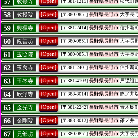
57
[Open]
教覺寺
[〒381-1215]
長野県長野市
松代町
58
[Open]
教授院
[〒380-0851]
長野県長野市
大字長
59
[Open]
興禪寺
[〒381-2414]
長野県長野市
信州新
60
[Open]
鏡善坊
[〒380-0851]
長野県長野市
大字長
61
[Open]
玉照院
[〒380-0851]
長野県長野市
大字長
62
[Open]
玉泉寺
[〒381-2401]
長野県長野市
信州新
63
[Open]
玉岑寺
[〒381-4103]
長野県長野市
戸隠祖
64
[Open]
欣浄寺
[〒388-8014]
長野県長野市
篠ノ井
65
[Open]
金光寺
[〒381-2242]
長野県長野市
青木島
66
[Open]
金剛院
[〒388-8012]
長野県長野市
篠ノ井
67
[Open]
兄部坊
[〒380-0851]
長野県長野市
大字長