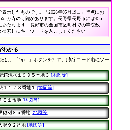
示したものです。「2026年05月19日」時点にお
,555カ寺の寺院があります。長野県長野市には356
%にあたります。長野市の全国市区町村での寺院数
文検索】にキーワードを入力してください。
がわかる
細は、「Open」ボタンを押す。(漢字コード順にソー
野箱清水１９９５番地３
[地図等]
柴１１７３番地１
[地図等]
７８１番地
[地図等]
里穂刈８５番地
[地図等]
大塚９２番地
[地図等]