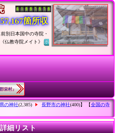
寺院
7,167箇所収
名前別日本国中の寺院・
】《仏教寺院メイト》
ホ
内郡栄村』
県の神社
(2,385)
長野市の神社
(400)】 【
全国の寺
の詳細リスト