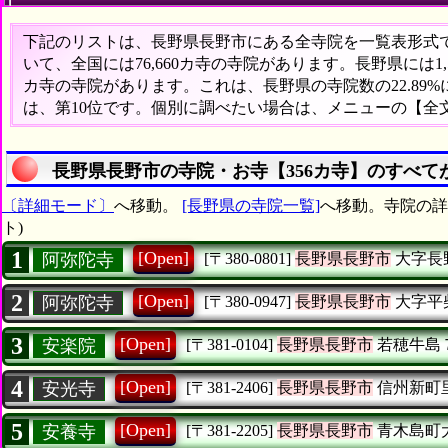
下記のリストは、長野県長野市にある全寺院を一覧表形式で表
いて、全国には76,660カ寺の寺院があります。長野県には1
カ寺の寺院があります。これは、長野県の寺院数の22.89
は、第10位です。個別に調べたい場合は、メニューの【全
長野県長野市の寺院・お寺【356カ寺】のすべて
〔詳細モード〕
へ移動。
[長野県の寺院一覧]
へ移動。寺院の詳
ト)
1
[Open]
阿弥陀寺
[〒380-0801]
長野県長野市
大字長
2
[Open]
阿弥陀寺
[〒380-0947]
長野県長野市
大字平
3
[Open]
安楽院
[〒381-0104]
長野県長野市
若穂牛島
4
[Open]
安光寺
[〒381-2406]
長野県長野市
信州新町
5
[Open]
安養寺
[〒381-2205]
長野県長野市
青木島町