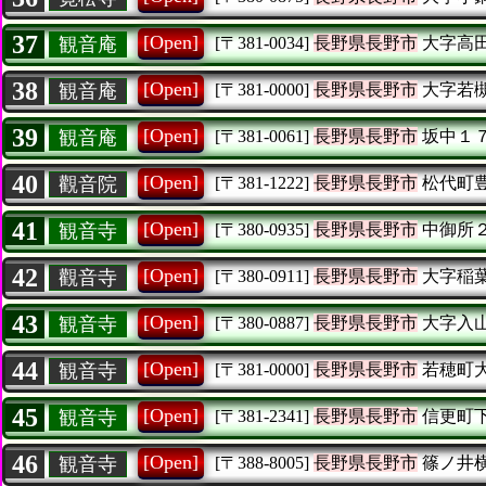
37
[Open]
観音庵
[〒381-0034]
長野県長野市
大字高
38
[Open]
観音庵
[〒381-0000]
長野県長野市
大字若
39
[Open]
観音庵
[〒381-0061]
長野県長野市
坂中１
40
[Open]
觀音院
[〒381-1222]
長野県長野市
松代町
41
[Open]
観音寺
[〒380-0935]
長野県長野市
中御所
42
[Open]
觀音寺
[〒380-0911]
長野県長野市
大字稲
43
[Open]
観音寺
[〒380-0887]
長野県長野市
大字入
44
[Open]
観音寺
[〒381-0000]
長野県長野市
若穂町
45
[Open]
観音寺
[〒381-2341]
長野県長野市
信更町
46
[Open]
観音寺
[〒388-8005]
長野県長野市
篠ノ井