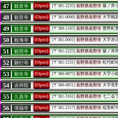
47
[Open]
観音寺
[〒381-2235]
長野県長野市
篠ノ井
48
[Open]
観音寺
[〒381-0000]
長野県長野市
大字鶴
49
[Open]
観音寺
[〒389-1105]
長野県長野市
豊野町
50
[Open]
観海寺
[〒381-0001]
長野県長野市
大字赤
51
[Open]
観照寺
[〒381-2225]
長野県長野市
篠ノ井
52
[Open]
願行寺
[〒381-1231]
長野県長野市
松代町
53
[Open]
願生寺
[〒380-0875]
長野県長野市
大字小
54
[Open]
吉祥院
[〒380-0851]
長野県長野市
大字長
55
[Open]
久昌寺
[〒381-3161]
長野県長野市
七二会
56
[Open]
境福寺
[〒381-2217]
長野県長野市
稲里町