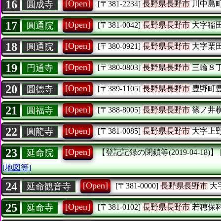
16
[Open]
圓成寺
[〒381-2234]
長野県長野市
川中島
17
[Open]
圓通院
[〒381-0042]
長野県長野市
大字稲
18
[Open]
圓通院
[〒380-0921]
長野県長野市
大字栗
19
[Open]
円通寺
[〒380-0803]
長野県長野市
三輪８
20
[Open]
圓德寺
[〒389-1105]
長野県長野市
豊野町
21
[Open]
圓福寺
[〒388-8005]
長野県長野市
篠ノ井
22
[Open]
圓龍寺
[〒381-0085]
長野県長野市
大字上
23
[Open]
延命院
【登記記録の閉鎖等(2019-04-18)】
[地図等]
24
[Open]
延命観音寺
[〒381-0000]
長野県長野市
大
25
[Open]
延命寺
[〒381-0102]
長野県長野市
若穂保