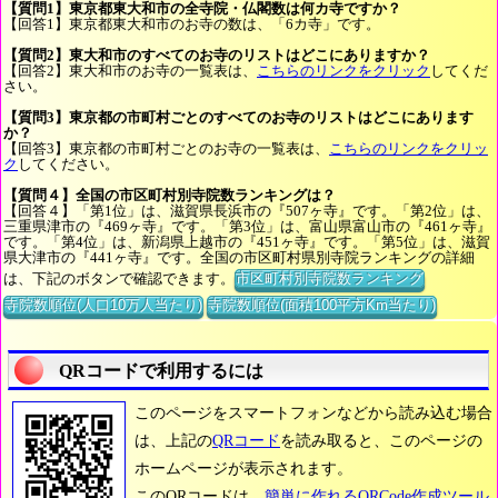
【質問1】東京都東大和市の全寺院・仏閣数は何カ寺ですか？
【回答1】東京都東大和市のお寺の数は、「6カ寺」です。
【質問2】東大和市のすべてのお寺のリストはどこにありますか？
【回答2】東大和市のお寺の一覧表は、
こちらのリンクをクリック
してくだ
さい。
【質問3】東京都の市町村ごとのすべてのお寺のリストはどこにあります
か？
【回答3】東京都の市町村ごとのお寺の一覧表は、
こちらのリンクをクリッ
ク
してください。
【質問４】全国の市区町村別寺院数ランキングは？
【回答４】「第1位」は、滋賀県長浜市の『507ヶ寺』です。「第2位」は、
三重県津市の『469ヶ寺』です。「第3位」は、富山県富山市の『461ヶ寺』
です。「第4位」は、新潟県上越市の『451ヶ寺』です。「第5位」は、滋賀
県大津市の『441ヶ寺』です。全国の市区町村県別寺院ランキングの詳細
は、下記のボタンで確認できます。
市区町村別寺院数ランキング
寺院数順位(人口10万人当たり)
寺院数順位(面積100平方Km当たり)
QRコードで利用するには
このページをスマートフォンなどから読み込む場合
は、上記の
QRコード
を読み取ると、このページの
ホームページが表示されます。
このQRコードは、
簡単に作れるQRCode作成ツール