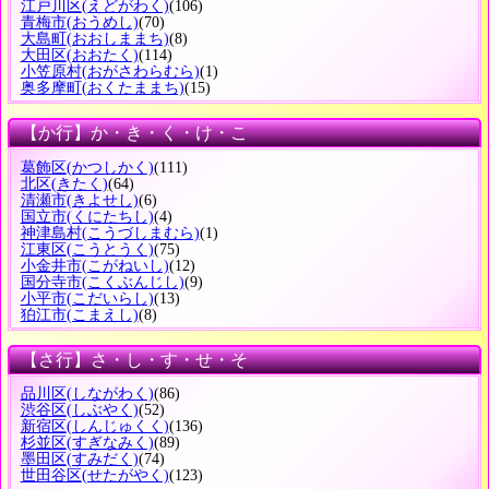
江戸川区
(えどがわく)
(106)
青梅市
(おうめし)
(70)
大島町
(おおしままち)
(8)
大田区
(おおたく)
(114)
小笠原村
(おがさわらむら)
(1)
奥多摩町
(おくたままち)
(15)
【か行】か・き・く・け・こ
葛飾区
(かつしかく)
(111)
北区
(きたく)
(64)
清瀬市
(きよせし)
(6)
国立市
(くにたちし)
(4)
神津島村
(こうづしまむら)
(1)
江東区
(こうとうく)
(75)
小金井市
(こがねいし)
(12)
国分寺市
(こくぶんじし)
(9)
小平市
(こだいらし)
(13)
狛江市
(こまえし)
(8)
【さ行】さ・し・す・せ・そ
品川区
(しながわく)
(86)
渋谷区
(しぶやく)
(52)
新宿区
(しんじゅくく)
(136)
杉並区
(すぎなみく)
(89)
墨田区
(すみだく)
(74)
世田谷区
(せたがやく)
(123)