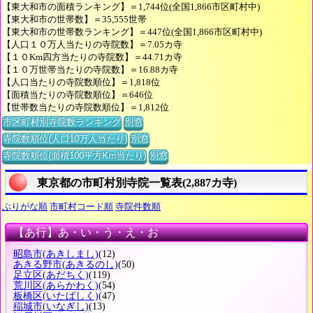
【東大和市の面積ランキング】＝1,744位(全国1,866市区町村中)
【東大和市の世帯数】＝35,555世帯
【東大和市の世帯数ランキング】＝447位(全国1,866市区町村中)
【人口１０万人当たりの寺院数】＝7.05カ寺
【１０Km四方当たりの寺院数】＝44.71カ寺
【１０万世帯当たりの寺院数】＝16.88カ寺
【人口当たりの寺院数順位】＝1,818位
【面積当たりの寺院数順位】＝646位
【世帯数当たりの寺院数順位】＝1,812位
市区町村別寺院数ランキング
別窓
寺院数順位(人口10万人当たり)
別窓
寺院数順位(面積100平方Km当たり)
別窓
東京都の市町村別寺院一覧表(2,887カ寺)
ぶりがな順
市町村コード順
寺院件数順
【あ行】あ・い・う・え・お
昭島市
(あきしまし)
(12)
あきる野市
(あきるのし)
(50)
足立区
(あだちく)
(119)
荒川区
(あらかわく)
(54)
板橋区
(いたばしく)
(47)
稲城市
(いなぎし)
(13)