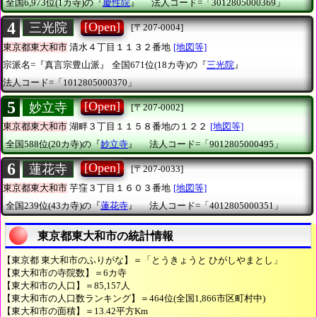
全国6,973位(1カ寺)の『
慶性院
』
法人コード=「3012805000369」
4
[Open]
三光院
[〒207-0004]
東京都東大和市
清水４丁目１１３２番地
[地図等]
宗派名=『真言宗豊山派』
全国671位(18カ寺)の『
三光院
』
法人コード=「1012805000370」
5
[Open]
妙立寺
[〒207-0002]
東京都東大和市
湖畔３丁目１１５８番地の１２２
[地図等]
全国588位(20カ寺)の『
妙立寺
』
法人コード=「9012805000495」
6
[Open]
蓮花寺
[〒207-0033]
東京都東大和市
芋窪３丁目１６０３番地
[地図等]
全国239位(43カ寺)の『
蓮花寺
』
法人コード=「4012805000351」
東京都東大和市の統計情報
【東京都 東大和市のふりがな】＝「とうきょうと ひがしやまとし」
【東大和市の寺院数】＝6カ寺
【東大和市の人口】＝85,157人
【東大和市の人口数ランキング】＝464位(全国1,866市区町村中)
【東大和市の面積】＝13.42平方Km