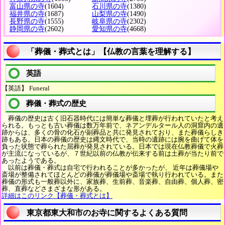
富山県の寺
(1604)
石川県の寺
(1380)
福井県の寺
(1687)
山梨県の寺
(1490)
長野県の寺
(1555)
岐阜県の寺
(2302)
静岡県の寺
(2602)
愛知県の寺
(4668)
「葬儀・葬式とは」【仏教の言葉を理解する】
英語
【英語】 Funeral
葬儀・葬式の歴史
葬儀の歴史は古く旧石器時代には簡単な葬儀と埋葬が行われていたと考え
られる。もっとも古い葬儀は数万年前で、ネアンデルタール人の洞窟内の遺
跡からは、多くの骨の化石が副葬品と共に発見されており、また葬儀らしき
跡もある。日本の葬儀の歴史は縄文時代で、当時の遺跡には腕を曲げて体を
負った状態で葬られた屈葬が発見されている。日本では現在仏教葬儀で火葬
が主流になっているが、７世紀以前の仏教が伝来する前は土葬が当たり前で
あったようである。
以前は葬儀・葬式は自宅で行われることが多かったが、 近年は葬儀場や
斎場が整備されてほとんどの葬儀が葬儀場や斎場で執り行われている。また
葬儀の形式も一般葬以外に、家族葬、生前葬、音楽葬、自由葬、個人葬、密
葬、直葬などさまざまな形がある。
詳細はこのリンク【葬儀・葬式とは】
東京都東大和市のお寺に関するよくある質問