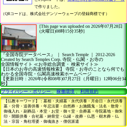
で作りました。
（QRコードは、株式会社デンソーウェーブの登録商標です）
[This page was uploaded on 2026年07月28日
(火曜日)08時15分35秒]
『全国寺院データベース』 ｜ Search Temple
｜
2012-2026
Created by
Search Temples Corp.
寺院・仏閣・お寺の
全国情報サイト
≪お寺総合調査・
検索サイト≫
【日本のお寺の高速情報検索】
寺院・お寺のことなら何でも
わかる全国寺院・仏閣高速検索ホームページ
【更新日時：2026年(令和08年)07月27日（月曜日）12時06分34
秒】
プライバシー・ポリシー
、
稼働環境
、
利用規約
【仏教キーワード】：墓相・夫婦墓・永代供養・月命日・永代供養
墓・分骨・追善供養・年忌法要・自然葬・お施餓鬼・法名・散骨・
御魂入れ・副葬品・本堂・お堂・御々堂・合葬墓・寺院墓地・御朱
印・開眼供養・合祀墓・納骨堂・仏縁・改葬・仏恩・樹木葬・仏
法・宗旨・角柱塔婆・御魂抜き・僧侶派遣