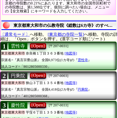
京都の寺院数の0.21%にあたります。東大和市の全国市区町村で
の寺院数は、第1,588位です。個別に調べたい場合は、メニュー
の【全文検索】にキーワードを入力してください。
東京都東大和市の仏教寺院《総数は6カ寺》のすべてを
〔通常モード〕
へ移動。
[東京都の寺院一覧]
へ移動。寺院の詳
細は、「Open」ボタンを押す。(漢字コード順にソート)
1
[Open]
雲性寺
[〒207-0031]
東京都東大和市
奈良橋１丁目３６３番地
[地図等]
宗派名=『真言宗豊山派』
全国6,973位(1カ寺)の『
雲性寺
』
法人コード=「9012805000330」
2
[Open]
円乘院
[〒207-0003]
東京都東大和市
狭山３丁目１３５４番地
[地図等]
宗派名=『真言宗智山派』
全国4,418位(2カ寺)の『
円乘院
』
法人コード=「4012805000368」
3
[Open]
慶性院
[〒207-0033]
東京都東大和市
芋窪６丁目１３５３番地
[地図等]