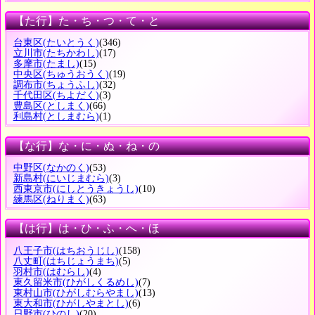
【た行】た・ち・つ・て・と
台東区
(たいとうく)
(346)
立川市
(たちかわし)
(17)
多摩市
(たまし)
(15)
中央区
(ちゅうおうく)
(19)
調布市
(ちょうふし)
(32)
千代田区
(ちよだく)
(3)
豊島区
(としまく)
(66)
利島村
(としまむら)
(1)
【な行】な・に・ぬ・ね・の
中野区
(なかのく)
(53)
新島村
(にいじまむら)
(3)
西東京市
(にしとうきょうし)
(10)
練馬区
(ねりまく)
(63)
【は行】は・ひ・ふ・へ・ほ
八王子市
(はちおうじし)
(158)
八丈町
(はちじょうまち)
(5)
羽村市
(はむらし)
(4)
東久留米市
(ひがしくるめし)
(7)
東村山市
(ひがしむらやまし)
(13)
東大和市
(ひがしやまとし)
(6)
日野市
(ひのし)
(20)