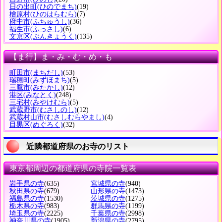
日の出町
(ひのでまち)
(19)
檜原村
(ひのはらむら)
(7)
府中市
(ふちゅうし)
(36)
福生市
(ふっさし)
(6)
文京区
(ぶんきょうく)
(135)
【ま行】ま・み・む・め・も
町田市
(まちだし)
(53)
瑞穂町
(みずほまち)
(5)
三鷹市
(みたかし)
(12)
港区
(みなとく)
(248)
三宅村
(みやけむら)
(5)
武蔵野市
(むさしのし)
(12)
武蔵村山市
(むさしむらやまし)
(4)
目黒区
(めぐろく)
(32)
近隣都道府県のお寺のリスト
東京都周辺の都道府県の寺院一覧表
岩手県の寺
(635)
宮城県の寺
(940)
秋田県の寺
(679)
山形県の寺
(1473)
福島県の寺
(1530)
茨城県の寺
(1275)
栃木県の寺
(983)
群馬県の寺
(1199)
埼玉県の寺
(2225)
千葉県の寺
(2998)
神奈川県の寺
(1905)
新潟県の寺
(2795)