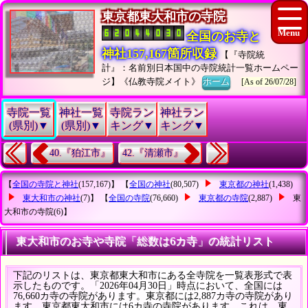
東京都東大和市の寺院
全国のお寺と
神社157,167箇所収録
【『寺院統
計』：名前別日本国中の寺院統計一覧ホームペー
ジ】《仏教寺院メイト》
ホーム
[As of 26/07/28]
寺院一覧
神社一覧
寺院ラン
神社ラン
(県別)▼
(県別)▼
キング▼
キング▼
40.『狛江市』
42.『清瀬市』
【
全国の寺院と神社
(157,167)】 【
全国の神社
(80,507)
東京都の神社
(1,438)
東大和市の神社
(7)】 【
全国の寺院
(76,660)
東京都の寺院
(2,887)
東
大和市の寺院
(6)】
東大和市のお寺や寺院「総数は6カ寺」の統計リスト
下記のリストは、東京都東大和市にある全寺院を一覧表形式で表
示したものです。「2026年04月30日」時点において、全国には
76,660カ寺の寺院があります。東京都には2,887カ寺の寺院があり
ます。東京都東大和市には6カ寺の寺院があります。これは、東