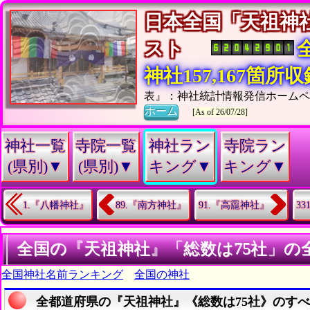
日本全国「天祖神
スト
神社157,167箇所
表』：神社統計情報発信ホームペ
ホーム
[As of 26/07/28]
神社一覧
寺院一覧
神社ラン
寺院ラン
(県別)▼
(県別)▼
キング▼
キング▼
1.『八幡神社』
89.『南方神社』
91.『高龗神社』
3
全国の『天祖神社』「総数は75社」の
全国神社名前ランキング
全国の神社
全都道府県の『天祖神社』《総数は75社》のす