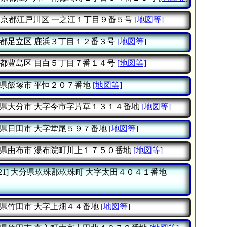
東京都江戸川区
一之江１丁目９番５号
[地図等]
都足立区
鹿浜３丁目１２番３号
[地図等]
都豊島区
目白５丁目７番１４号
[地図等]
県飯塚市
平恒２０７番地
[地図等]
県大分市
大字今市字片草１３１４番地
[地図等]
県日田市
大字堂尾５９７番地
[地図等]
県由布市
湯布院町川上１７５０番地
[地図等]
21]
大分県玖珠郡玖珠町
大字太田４０４１番地
県竹田市
大字上畑４４番地
[地図等]