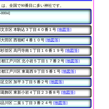
」は、全国で90番目に多い神社です。
-0004]
都文京区
本駒込３丁目４０番１号
[地図等]
都大田区
西嶺町４番１０号
[地図等]
都杉並区
高円寺南１丁目１６番１９号
[地図等]
京都江戸川区
北小岩５丁目１７番２号
[地図等]
京都江戸川区
東葛西９丁目５番１号
[地図等]
都足立区
加平３丁目５番２号
[地図等]
都葛飾区
東新小岩４丁目２３番８号
[地図等]
都品川区
二葉１丁目３番２４号
[地図等]