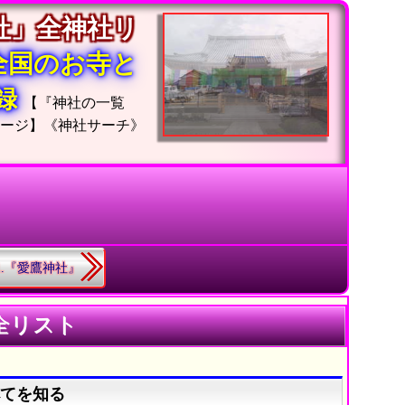
社」全神社リ
全国のお寺と
収録
【『神社の一覧
ージ】《神社サーチ》
31.『愛鷹神社』
全リスト
べてを知る