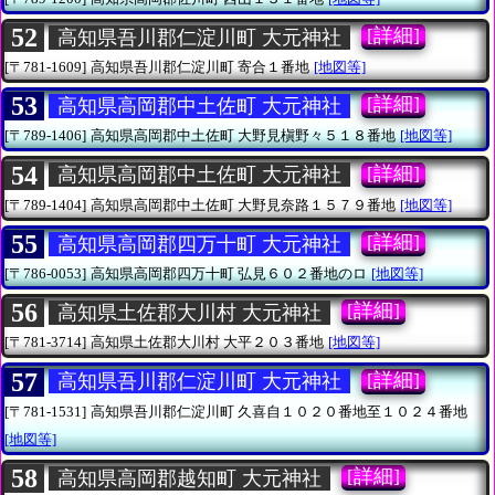
52
[詳細]
高知県吾川郡仁淀川町 大元神社
[〒781-1609]
高知県吾川郡仁淀川町
寄合１番地
[地図等]
53
[詳細]
高知県高岡郡中土佐町 大元神社
[〒789-1406]
高知県高岡郡中土佐町
大野見槇野々５１８番地
[地図等]
54
[詳細]
高知県高岡郡中土佐町 大元神社
[〒789-1404]
高知県高岡郡中土佐町
大野見奈路１５７９番地
[地図等]
55
[詳細]
高知県高岡郡四万十町 大元神社
[〒786-0053]
高知県高岡郡四万十町
弘見６０２番地のロ
[地図等]
56
[詳細]
高知県土佐郡大川村 大元神社
[〒781-3714]
高知県土佐郡大川村
大平２０３番地
[地図等]
57
[詳細]
高知県吾川郡仁淀川町 大元神社
[〒781-1531]
高知県吾川郡仁淀川町
久喜自１０２０番地至１０２４番地
[地図等]
58
[詳細]
高知県高岡郡越知町 大元神社