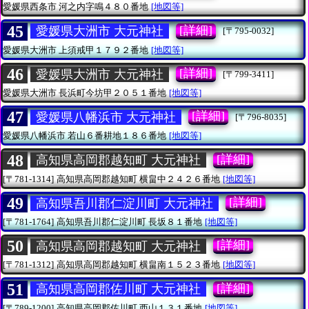
愛媛県西条市
河之内字鳴４８０番地
[地図等]
45
[詳細]
愛媛県大洲市 大元神社
[〒795-0032]
愛媛県大洲市
上須戒甲１７９２番地
[地図等]
46
[詳細]
愛媛県大洲市 大元神社
[〒799-3411]
愛媛県大洲市
長浜町今坊甲２０５１番地
[地図等]
47
[詳細]
愛媛県八幡浜市 大元神社
[〒796-8035]
愛媛県八幡浜市
若山６番耕地１８６番地
[地図等]
48
[詳細]
高知県高岡郡越知町 大元神社
[〒781-1314]
高知県高岡郡越知町
横畠中２４２６番地
[地図等]
49
[詳細]
高知県吾川郡仁淀川町 大元神社
[〒781-1764]
高知県吾川郡仁淀川町
長坂８１番地
[地図等]
50
[詳細]
高知県高岡郡越知町 大元神社
[〒781-1312]
高知県高岡郡越知町
横畠南１５２３番地
[地図等]
51
[詳細]
高知県高岡郡佐川町 大元神社
[〒789-1200]
高知県高岡郡佐川町
西山１３１番地
[地図等]