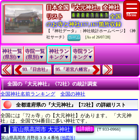
日本全国「大元神社」全神社
リスト
全国
のお寺と神社157,167箇所収録
【『神社データ』：神社統計ホームページ】《神
社サーチ》
ホーム
[As of 26/07/28]
神社一覧
寺院一覧
神社ラン
寺院ラン
(県別)▼
(県別)▼
キング▼
キング▼
93.『日吉社』
95.『若宮八幡宮』
全国の『大元神社』《72社》の統計調査
全国神社名前ランキング
全国の神社
全都道府県の『大元神社』【72社】の詳細リスト
全国には「72ヵ寺」の【大元神社】があります。 「大元神
社」は、全国で94番目に多い神社です。
1
[詳細]
富山県高岡市 大元神社
[〒933-0966]
富山県高岡市
月野谷３９４番地
[地図等]