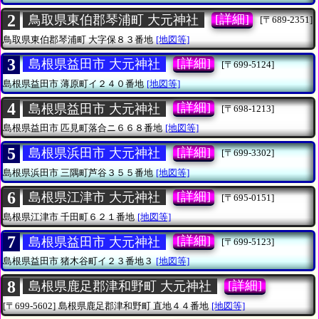
2
[詳細]
鳥取県東伯郡琴浦町 大元神社
[〒689-2351]
鳥取県東伯郡琴浦町
大字保８３番地
[地図等]
3
[詳細]
島根県益田市 大元神社
[〒699-5124]
島根県益田市
薄原町イ２４０番地
[地図等]
4
[詳細]
島根県益田市 大元神社
[〒698-1213]
島根県益田市
匹見町落合ニ６６８番地
[地図等]
5
[詳細]
島根県浜田市 大元神社
[〒699-3302]
島根県浜田市
三隅町芦谷３５５番地
[地図等]
6
[詳細]
島根県江津市 大元神社
[〒695-0151]
島根県江津市
千田町６２１番地
[地図等]
7
[詳細]
島根県益田市 大元神社
[〒699-5123]
島根県益田市
猪木谷町イ２３番地３
[地図等]
8
[詳細]
島根県鹿足郡津和野町 大元神社
[〒699-5602]
島根県鹿足郡津和野町
直地４４番地
[地図等]