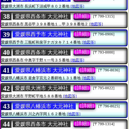
愛媛県大洲市
長浜町下須戒甲８０２番地
[地図等]
38
[詳細]
愛媛県西条市 大元神社
[〒799-1315]
愛媛県西条市
黒谷甲３９８番地１，甲３９８番地２
[地図等]
39
[詳細]
愛媛県西予市 大元神社
[〒796-0906]
愛媛県西予市
三瓶町和泉字ナガタキ７１４番地
[地図等]
40
[詳細]
愛媛県西条市 大元神社
[〒793-0000]
愛媛県西条市
中奥字千野々一号３５番地
[地図等]
41
[詳細]
愛媛県八幡浜市 大元神社
[〒796-8036]
愛媛県八幡浜市
釜倉字宮元２番耕地１３１番地
[地図等]
42
[詳細]
愛媛県大洲市 大元神社
[〒795-0022]
愛媛県大洲市
平野町平地５８８番地
[地図等]
43
[詳細]
愛媛県八幡浜市 大元神社
[〒796-8025]
愛媛県八幡浜市
川之内字岡１６２番地
[地図等]
44
[詳細]
愛媛県西条市 大元神社
[〒799-1314]