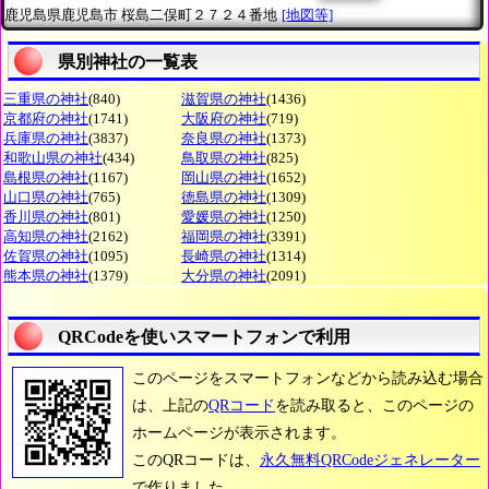
鹿児島県鹿児島市
桜島二俣町２７２４番地
[地図等]
県別神社の一覧表
三重県の神社
(840)
滋賀県の神社
(1436)
京都府の神社
(1741)
大阪府の神社
(719)
兵庫県の神社
(3837)
奈良県の神社
(1373)
和歌山県の神社
(434)
鳥取県の神社
(825)
島根県の神社
(1167)
岡山県の神社
(1652)
山口県の神社
(765)
徳島県の神社
(1309)
香川県の神社
(801)
愛媛県の神社
(1250)
高知県の神社
(2162)
福岡県の神社
(3391)
佐賀県の神社
(1095)
長崎県の神社
(1314)
熊本県の神社
(1379)
大分県の神社
(2091)
QRCodeを使いスマートフォンで利用
このページをスマートフォンなどから読み込む場合
は、上記の
QRコード
を読み取ると、このページの
ホームページが表示されます。
このQRコードは、
永久無料QRCodeジェネレーター
で作りました。