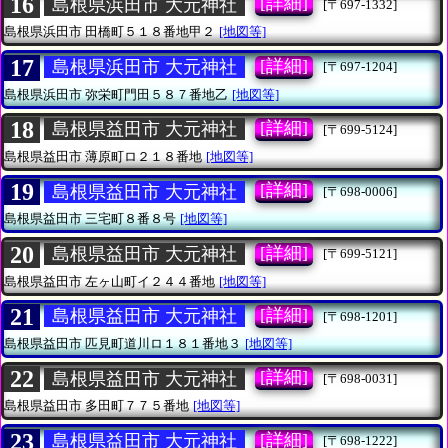
16
[詳細]
島根県浜田市 大元神社
[〒697-1332]
島根県浜田市
田橋町５１８番地甲２
[地図等]
17
[詳細]
島根県浜田市 大元神社
[〒697-1204]
島根県浜田市
弥栄町門田５８７番地乙
[地図等]
18
[詳細]
島根県益田市 大元神社
[〒699-5124]
島根県益田市
薄原町ロ２１８番地
[地図等]
19
[詳細]
島根県益田市 大元神社
[〒698-0006]
島根県益田市
三宅町８番８号
[地図等]
20
[詳細]
島根県益田市 大元神社
[〒699-5121]
島根県益田市
左ヶ山町イ２４４番地
[地図等]
21
[詳細]
島根県益田市 大元神社
[〒698-1201]
島根県益田市
匹見町道川ロ１８１番地３
[地図等]
22
[詳細]
島根県益田市 大元神社
[〒698-0031]
島根県益田市
多田町７７５番地
[地図等]
23
[詳細]
島根県益田市 大元神社
[〒698-1222]