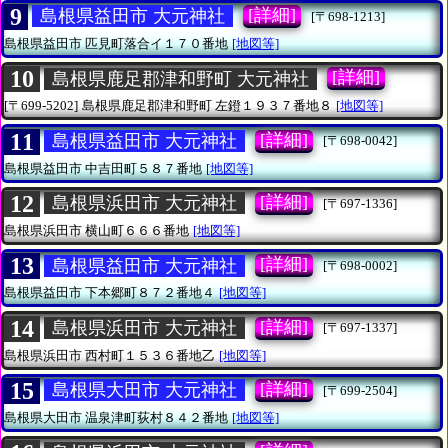
9
[詳細]
島根県益田市 大元神社
[〒698-1213]
島根県益田市
匹見町落合イ１７０番地
[地図等]
10
[詳細]
島根県鹿足郡津和野町 大元神社
[〒699-5202]
島根県鹿足郡津和野町
左鐙１９３７番地８
[地図等]
11
[詳細]
島根県益田市 大元神社
[〒698-0042]
島根県益田市
中吉田町５８７番地
[地図等]
12
[詳細]
島根県浜田市 大元神社
[〒697-1336]
島根県浜田市
横山町６６６番地
[地図等]
13
[詳細]
島根県益田市 大元神社
[〒698-0002]
島根県益田市
下本郷町８７２番地４
[地図等]
14
[詳細]
島根県浜田市 大元神社
[〒697-1337]
島根県浜田市
西村町１５３６番地乙
[地図等]
15
[詳細]
島根県大田市 大元神社
[〒699-2504]
島根県大田市
温泉津町荻村８４２番地
[地図等]