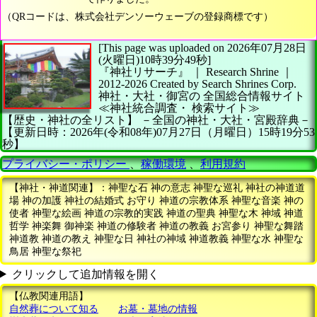
（QRコードは、株式会社デンソーウェーブの登録商標です）
[This page was uploaded on 2026年07月28日
(火曜日)10時39分49秒]
『神社リサーチ』 ｜ Research Shrine
｜
2012-2026
Created by
Search Shrines Corp.
神社・大社・御宮の
全国総合情報サイト
≪神社統合調査・
検索サイト≫
【歴史・神社の全リスト】
－全国の神社・大社・宮殿辞典－
【更新日時：2026年(令和08年)07月27日（月曜日）15時19分53
秒】
プライバシー・ポリシー
、
稼働環境
、
利用規約
【神社・神道関連】：神聖な石 神の意志 神聖な巡礼 神社の神道道
場 神の加護 神社の結婚式 お守り 神道の宗教体系 神聖な音楽 神の
使者 神聖な絵画 神道の宗教的実践 神道の聖典 神聖な木 神域 神道
哲学 神楽舞 御神楽 神道の修験者 神道の教義 お宮参り 神聖な舞踏
神道教 神道の教え 神聖な日 神社の神域 神道教義 神聖な水 神聖な
鳥居 神聖な祭祀
クリックして追加情報を開く
【仏教関連用語】
自然葬について知る
お墓・墓地の情報