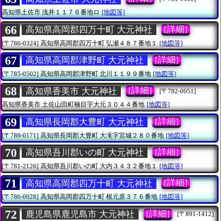
高知県土佐市
浅井１１７６番地ロ
[地図等]
66
[詳細]
高知県高岡郡四万十町 大元神社
[〒786-0324]
高知県高岡郡四万十町
弘瀬４８７番地１
[地図等]
67
[詳細]
高知県高岡郡津野町 大元神社
[〒785-0502]
高知県高岡郡津野町
北川１１９９番地
[地図等]
68
[詳細]
高知県香美市 大元神社
[〒782-0051]
高知県香美市
土佐山田町楠目字大元３０４４番地
[地図等]
69
[詳細]
高知県長岡郡大豊町 大元神社
[〒789-0171]
高知県長岡郡大豊町
大滝字宮城２８０番地
[地図等]
70
[詳細]
高知県吾川郡いの町 大元神社
[〒781-2126]
高知県吾川郡いの町
大内３４３２番地１
[地図等]
71
[詳細]
高知県高岡郡四万十町 大元神社
[〒786-0028]
高知県高岡郡四万十町
根元原３７６番地
[地図等]
72
[詳細]
鹿児島県鹿児島市 大元神社
[〒891-1412]