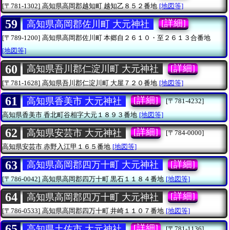
[〒781-1302]
高知県高岡郡越知町
越知乙８５２番地
[地図等]
59
[詳細]
高知県高岡郡佐川町 大元神社
[〒789-1200]
高知県高岡郡佐川町
本郷自２６１０・至２６１３合番地
[地図等]
60
[詳細]
高知県吾川郡仁淀川町 大元神社
[〒781-1628]
高知県吾川郡仁淀川町
大屋７２０番地
[地図等]
61
[詳細]
高知県香美市 大元神社
[〒781-4232]
高知県香美市
香北町谷相字大元１８９３番地
[地図等]
62
[詳細]
高知県安芸市 大元神社
[〒784-0000]
高知県安芸市
赤野入江甲１６５番地
[地図等]
63
[詳細]
高知県高岡郡四万十町 大元神社
[〒786-0042]
高知県高岡郡四万十町
黒石１１８４番地
[地図等]
64
[詳細]
高知県高岡郡四万十町 大元神社
[〒786-0533]
高知県高岡郡四万十町
井崎１１０７番地
[地図等]
65
[詳細]
高知県土佐市 大元神社
[〒781-1136]