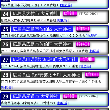
島根県益田市
匹見町広瀬イ１２０番地１
[地図等]
24
[詳細]
広島県大竹市 大元神社
[〒739-0600]
広島県大竹市
大竹町木野甲２４６番地
[地図等]
25
[詳細]
広島県広島市佐伯区 大元神社
[〒738-0603]
広島県広島市佐伯区
湯来町大字下６６０番地
[地図等]
26
[詳細]
広島県広島市佐伯区 大元神社
[〒738-0511]
広島県広島市佐伯区
湯来町大字葛原２００番地
[地図等]
27
[詳細]
広島県山県郡北広島町 大元神社
[〒731-2324]
広島県山県郡北広島町
奥中原３１０番地
[地図等]
28
[詳細]
広島県山県郡安芸太田町 大元神社
[〒731-3701]
広島県山県郡安芸太田町
大字上筒賀字一ノ瀬６４７番地
[地図等]
29
[詳細]
広島県尾道市 大元神社
[〒722-0062]
広島県尾道市
向東町西谷８０番地の１
[地図等]