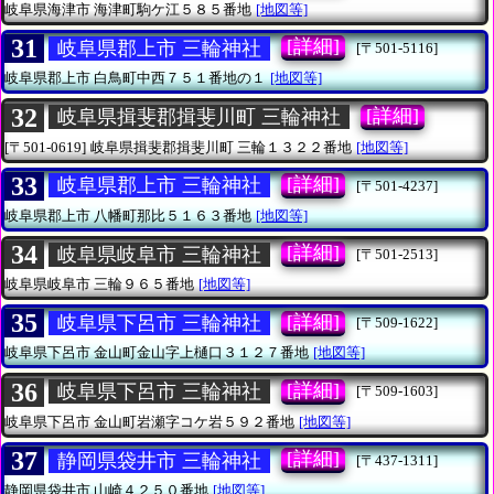
岐阜県海津市
海津町駒ケ江５８５番地
[地図等]
31
[詳細]
岐阜県郡上市 三輪神社
[〒501-5116]
岐阜県郡上市
白鳥町中西７５１番地の１
[地図等]
32
[詳細]
岐阜県揖斐郡揖斐川町 三輪神社
[〒501-0619]
岐阜県揖斐郡揖斐川町
三輪１３２２番地
[地図等]
33
[詳細]
岐阜県郡上市 三輪神社
[〒501-4237]
岐阜県郡上市
八幡町那比５１６３番地
[地図等]
34
[詳細]
岐阜県岐阜市 三輪神社
[〒501-2513]
岐阜県岐阜市
三輪９６５番地
[地図等]
35
[詳細]
岐阜県下呂市 三輪神社
[〒509-1622]
岐阜県下呂市
金山町金山字上樋口３１２７番地
[地図等]
36
[詳細]
岐阜県下呂市 三輪神社
[〒509-1603]
岐阜県下呂市
金山町岩瀬字コケ岩５９２番地
[地図等]
37
[詳細]
静岡県袋井市 三輪神社
[〒437-1311]
静岡県袋井市
山崎４２５０番地
[地図等]