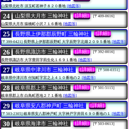
山梨県北杜市
須玉町若神子８２０番地
[地図等]
24
[詳細]
山梨県大月市 三輪神社
[〒409-0616]
山梨県大月市
猿橋町小沢７１６番地
[地図等]
25
[詳細]
長野県上伊那郡辰野町 三輪神社
[〒399-0421]
長野県上伊那郡辰野町
大字辰野字北畑２０９５番地
[地図等]
26
[詳細]
長野県諏訪市 三輪神社
[〒392-0016]
長野県諏訪市
大字豊田字荊生化１６９１番地
[地図等]
27
[詳細]
岐阜県中津川市 三輪神社
[〒508-0351]
岐阜県中津川市
付知町字宮之上４１０番地の２
[地図等]
28
[詳細]
岐阜県郡上市 三輪神社
[〒501-5115]
岐阜県郡上市
白鳥町恩地２７１番地
[地図等]
29
[詳細]
岐阜県安八郡神戸町 三輪神社
[〒503-2305]
岐阜県安八郡神戸町
大字神戸字井田６９０番地の１
[地図等]
30
[詳細]
岐阜県海津市 三輪神社
[〒503-0613]