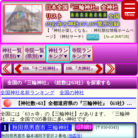
日本全国「三輪神社」全神社
リスト
全国
のお寺と神社157,167箇所収録
【『神社が楽しくなる』：神社順位情報ホームペ
ージ】《神社サーチ》
ホーム
[As of 26/07/28]
神社一覧
寺院一覧
神社ラン
寺院ラン
(県別)▼
(県別)▼
キング▼
キング▼
104.『十二社神社』
106.『大神社』
全国の『三輪神社』《総数は63社》を探索する
全国神社名前ランキング
全国の神社
【神社数=63】全都道府県の『三輪神社』《63社》の
全国には「63ヵ寺」の【三輪神社】があります。 「三輪神
社」は、全国で105番目に多い神社です。
1
[詳細]
秋田県男鹿市 三輪神社
[〒010-0345]
秋田県男鹿市
脇本浦田字菅沢２番地
[地図等]