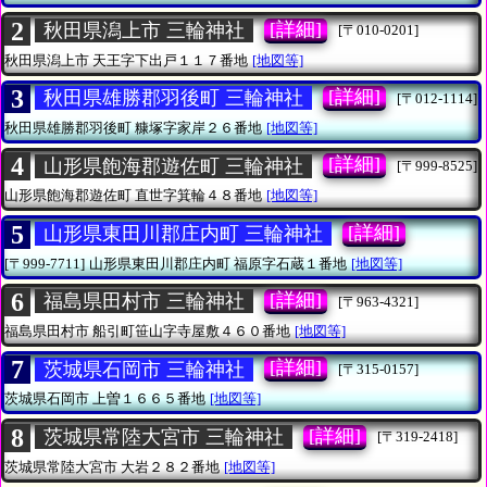
2
[詳細]
秋田県潟上市 三輪神社
[〒010-0201]
秋田県潟上市
天王字下出戸１１７番地
[地図等]
3
[詳細]
秋田県雄勝郡羽後町 三輪神社
[〒012-1114]
秋田県雄勝郡羽後町
糠塚字家岸２６番地
[地図等]
4
[詳細]
山形県飽海郡遊佐町 三輪神社
[〒999-8525]
山形県飽海郡遊佐町
直世字箕輪４８番地
[地図等]
5
[詳細]
山形県東田川郡庄内町 三輪神社
[〒999-7711]
山形県東田川郡庄内町
福原字石蔵１番地
[地図等]
6
[詳細]
福島県田村市 三輪神社
[〒963-4321]
福島県田村市
船引町笹山字寺屋敷４６０番地
[地図等]
7
[詳細]
茨城県石岡市 三輪神社
[〒315-0157]
茨城県石岡市
上曽１６６５番地
[地図等]
8
[詳細]
茨城県常陸大宮市 三輪神社
[〒319-2418]
茨城県常陸大宮市
大岩２８２番地
[地図等]