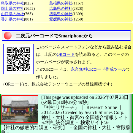
鳥取県の神社
(825)
島根県の神社
(1167)
岡山県の神社
(1652)
広島県の神社
(2828)
山口県の神社
(765)
徳島県の神社
(1309)
香川県の神社
(801)
愛媛県の神社
(1250)
二次元バーコードでSmartphoneから
このページをスマートフォンなどから読み込む場合
は、上記の
QRコード
を読み取ると、このページの
ホームページが表示されます。
このQRコードは、
永久無料QRコード作成ツール
で
作りました。
（QRコードは、株式会社デンソーウェーブの登録商標です）
[This page was uploaded on 2026年07月28日
(火曜日)10時39分49秒]
『神社リサーチ』 ｜ Research Shrine
｜
2012-2026
Created by
Search Shrines Corp.
神社・大社・御宮の
全国総合情報サイト
≪神社統合調査・
検索サイト≫
【神社の徹底的な調査・研究】
－全国の神社・大社・宮殿辞
典－