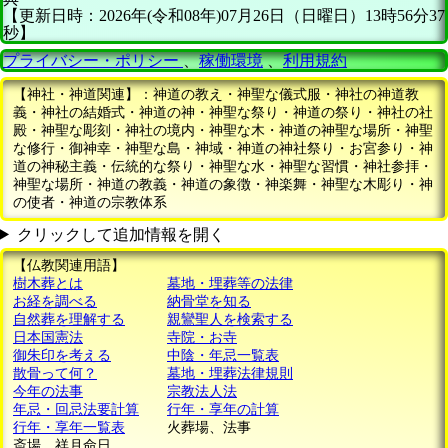
【更新日時：2026年(令和08年)07月26日（日曜日）13時56分37
秒】
プライバシー・ポリシー
、
稼働環境
、
利用規約
【神社・神道関連】：神道の教え・神聖な儀式服・神社の神道教
義・神社の結婚式・神道の神・神聖な祭り・神道の祭り・神社の社
殿・神聖な彫刻・神社の境内・神聖な木・神道の神聖な場所・神聖
な修行・御神幸・神聖な島・神域・神道の神社祭り・お宮参り・神
道の神秘主義・伝統的な祭り・神聖な水・神聖な習慣・神社参拝・
神聖な場所・神道の教義・神道の象徴・神楽舞・神聖な木彫り・神
の使者・神道の宗教体系
クリックして追加情報を開く
【仏教関連用語】
樹木葬とは
墓地・埋葬等の法律
お経を調べる
納骨堂を知る
自然葬を理解する
親鸞聖人を検索する
日本国憲法
寺院・お寺
御朱印を考える
中陰・年忌一覧表
散骨って何？
墓地・埋葬法律規則
今年の法事
宗教法人法
年忌・回忌法要計算
行年・享年の計算
行年・享年一覧表
火葬場、法事
斎場、祥月命日