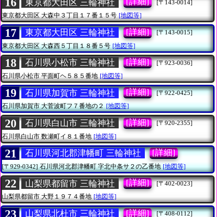
16
[詳細]
東京都大田区 三輪神社
[〒143-0014]
東京都大田区
大森中３丁目１７番１５号
[地図等]
17
[詳細]
東京都大田区 三輪神社
[〒143-0015]
東京都大田区
大森西５丁目１８番５号
[地図等]
18
[詳細]
石川県小松市 三輪神社
[〒923-0036]
石川県小松市
平面町ヘ５８５番地
[地図等]
19
[詳細]
石川県加賀市 三輪神社
[〒922-0425]
石川県加賀市
大菅波町フ７番地の２
[地図等]
20
[詳細]
石川県白山市 三輪神社
[〒920-2355]
石川県白山市
数瀬町イ８１番地
[地図等]
21
[詳細]
石川県河北郡津幡町 三輪神社
[〒929-0342]
石川県河北郡津幡町
字北中条サ２の乙番地
[地図等]
22
[詳細]
山梨県都留市 三輪神社
[〒402-0023]
山梨県都留市
大野１９７４番地
[地図等]
23
[詳細]
山梨県北杜市 三輪神社
[〒408-0112]