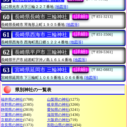
山口県光市
大字三輪２２７番地
[地図等]
60
[詳細]
長崎県長崎市 三輪神社
[〒851-3213]
長崎県長崎市
琴海形上町１９０５番地
[地図等]
61
[詳細]
長崎県西海市 三輪神社
[〒851-3506]
長崎県西海市
西海町黒口郷１２２４番地
[地図等]
62
[詳細]
長崎県平戸市 三輪神社
[〒859-5361]
長崎県平戸市
紐差町字沖ノ島１６１４番地
[地図等]
63
[詳細]
宮崎県延岡市 三輪神社
[〒882-0883]
宮崎県延岡市
下三輪町１０６５番地１０６６番地
[地図等]
県別神社の一覧表
福井県の神社
(1708)
山梨県の神社
(1275)
長野県の神社
(2385)
岐阜県の神社
(3266)
静岡県の神社
(2819)
愛知県の神社
(3241)
三重県の神社
(840)
滋賀県の神社
(1436)
京都府の神社
(1741)
大阪府の神社
(719)
奈良県の神社
(1373)
和歌山県の神社
(434)