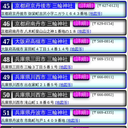
45
[詳細]
京都府京丹後市 三輪神社
[〒627-0123]
京都府京丹後市
弥栄町吉沢小字ニガラミ６４３番地
[地図等]
46
[詳細]
京都府南丹市 三輪神社
[〒629-0154]
京都府南丹市
八木町柴山山之神１番地の１８
[地図等]
47
[詳細]
大阪府高槻市 三輪神社
[〒569-0814]
大阪府高槻市
富田町４丁目１４番１４号
[地図等]
48
[詳細]
兵庫県三田市 三輪神社
[〒669-1513]
兵庫県三田市
三輪３丁目５番１号
[地図等]
49
[詳細]
兵庫県川西市 三輪神社
[〒666-0011]
兵庫県川西市
出在家町２１番５号
[地図等]
50
[詳細]
兵庫県川西市 三輪神社
[〒666-0002]
兵庫県川西市
滝山町１８番６号
[地図等]
51
[詳細]
兵庫県丹波市 三輪神社
[〒669-4335]
兵庫県丹波市
市島町与戸１４０９番地
[地図等]