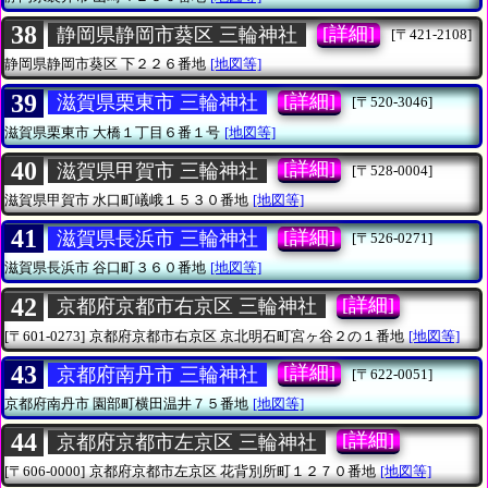
38
[詳細]
静岡県静岡市葵区 三輪神社
[〒421-2108]
静岡県静岡市葵区
下２２６番地
[地図等]
39
[詳細]
滋賀県栗東市 三輪神社
[〒520-3046]
滋賀県栗東市
大橋１丁目６番１号
[地図等]
40
[詳細]
滋賀県甲賀市 三輪神社
[〒528-0004]
滋賀県甲賀市
水口町嶬峨１５３０番地
[地図等]
41
[詳細]
滋賀県長浜市 三輪神社
[〒526-0271]
滋賀県長浜市
谷口町３６０番地
[地図等]
42
[詳細]
京都府京都市右京区 三輪神社
[〒601-0273]
京都府京都市右京区
京北明石町宮ヶ谷２の１番地
[地図等]
43
[詳細]
京都府南丹市 三輪神社
[〒622-0051]
京都府南丹市
園部町横田温井７５番地
[地図等]
44
[詳細]
京都府京都市左京区 三輪神社
[〒606-0000]
京都府京都市左京区
花背別所町１２７０番地
[地図等]