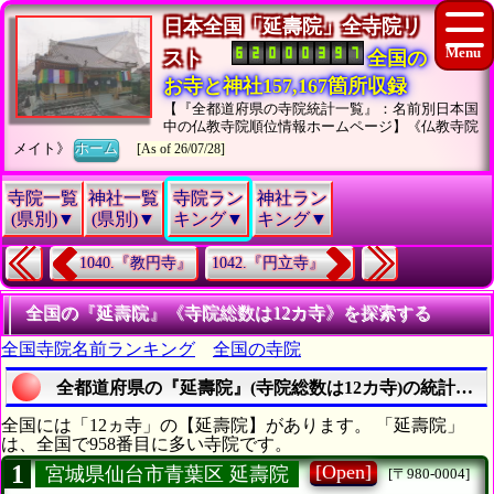
日本全国「延壽院」全寺院リ
スト
全国の
お寺と神社157,167箇所収録
【『全都道府県の寺院統計一覧』：名前別日本国
中の仏教寺院順位情報ホームページ】《仏教寺院
メイト》
ホーム
[As of 26/07/28]
寺院一覧
神社一覧
寺院ラン
神社ラン
(県別)▼
(県別)▼
キング▼
キング▼
1040.『教円寺』
1042.『円立寺』
全国の『延壽院』《寺院総数は12カ寺》を探索する
全国寺院名前ランキング
全国の寺院
全都道府県の『延壽院』(寺院総数は12カ寺)の統計情報
全国には「12ヵ寺」の【延壽院】があります。 「延壽院」
は、全国で958番目に多い寺院です。
1
[Open]
宮城県仙台市青葉区 延壽院
[〒980-0004]