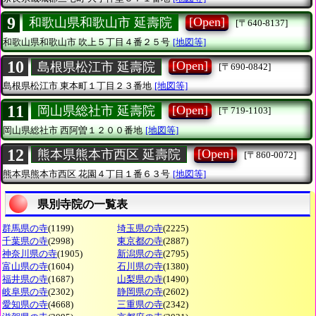
9
[Open]
和歌山県和歌山市 延壽院
[〒640-8137]
和歌山県和歌山市
吹上５丁目４番２５号
[地図等]
10
[Open]
島根県松江市 延壽院
[〒690-0842]
島根県松江市
東本町１丁目２３番地
[地図等]
11
[Open]
岡山県総社市 延壽院
[〒719-1103]
岡山県総社市
西阿曽１２００番地
[地図等]
12
[Open]
熊本県熊本市西区 延壽院
[〒860-0072]
熊本県熊本市西区
花園４丁目１番６３号
[地図等]
県別寺院の一覧表
群馬県の寺
(1199)
埼玉県の寺
(2225)
千葉県の寺
(2998)
東京都の寺
(2887)
神奈川県の寺
(1905)
新潟県の寺
(2795)
富山県の寺
(1604)
石川県の寺
(1380)
福井県の寺
(1687)
山梨県の寺
(1490)
岐阜県の寺
(2302)
静岡県の寺
(2602)
愛知県の寺
(4668)
三重県の寺
(2342)