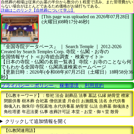
自然葬の相場は従来のお墓の半分から数分の１程度で済み、また管理費がい
らない場合がほとんどであるため価格がお値打ちである。
詳細はこのリンク【自然葬について学ぶ】
[This page was uploaded on 2026年07月28日
(火曜日)08時17分46秒]
『全国寺院データベース』 ｜ Search Temple
｜
2012-2026
Created by
Search Temples Corp.
寺院・仏閣・お寺の
全国情報サイト
≪お寺総合調査・
検索サイト≫
【日本の寺院・仏閣の名前一覧表】
寺院・お寺のことなら何
でもわかる全国寺院・仏閣高速検索ホームページ
【更新日時：2026年(令和08年)07月25日（土曜日）18時58分36
秒】
プライバシー・ポリシー
、
稼働環境
、
利用規約
【仏教キーワード】：祭祀 法会 副葬品 法事 墓誌 仏縁 納骨堂 檀家
閉眼供養 樹木葬 合祀墓 僧侶派遣 月命日 お施餓鬼 法名 永代供養
御魂入れ 御朱印 寺院墓地 永代供養墓 納骨室 仏法 合葬墓 御魂抜き
角柱塔婆 年忌法要 仏事 改葬許可証 本堂・お堂・御々堂 散骨
クリックして追加情報を開く
【仏教関連用語】