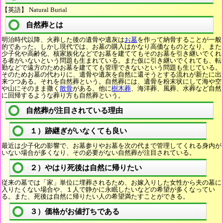
【英語】 Natural Burial
自然葬とは
明治時代以降、火葬した後の遺骨や遺灰は
お墓
を作って納骨することが一般
的であった。しかし現代では、お墓の購入はかなり高価なものとなり、また
少子化や高齢化、核家族化などでお墓を建ててもそのお墓を引き継いでくれ
る者がいないという問題も生まれている。また仮に引き継いでくれても、転
勤などで遠方のためお墓を建てても管理できないという問題も生じている。
そのためお墓の代わりに、遺骨や遺灰を自然に還そうとする流れが新たに出
来つつある。それを自然葬という。自然葬には、遺骨を粉末状にして海や空
や山にそのまま撒く
散骨
がある。他に
樹木葬
、海洋葬、風葬、水葬など自然
に回帰するような葬り方も自然葬という。
自然葬が注目されている理由
１）跡継ぎがいなくても良い
最近は少子化の影響で、お墓参りやお墓を次の代まで管理してくれる身内が
いない場合が多くなり、その必要がない自然葬が注目されている。
２）やはり死後は自然に帰りたい
従来の墓では「家」単位に埋葬されるため、お嫁入りした女性から夫の墓に
入りたくない場合や、１人で静かに永眠したいなどの希望が多くなってい
る。また、死後は自然に帰りたい人の希望満たすことができる。
３）価格がお値打ちである