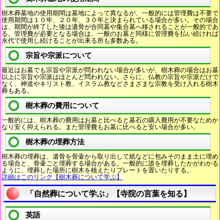
樹木葬墓地の使用期間は墓地によって異なるが、一般的には管理費は不要で
使用期間は１０年、２０年、３０年と決まられている場合が多い。その場合
は、期間が終了した後は遺骨が合同墓や集合墓へ移されることが一般的であ
る。管理費が必要となる場合は、一般のお墓と同様に管理費を払い続ければ
永代で使用し続けることが出来る所も多数ある。
宗旨や宗派について
最近はお墓でも宗旨や宗派が問われない場合が多いが、樹木葬の場合はお墓
以上に宗旨や宗派はほとんど問われない。さらに、仏教の宗旨や宗派だけで
なく、神道やキリスト教、イスラム教などさまざまな宗教を受け入れる樹木
葬もある。
樹木葬の費用について
一般的には、樹木葬の費用はお墓と比べると墓石の購入費用が不要なためか
なり安く抑えられる。また管理費もお墓に比べると安い場合が多い。
樹木葬の埋葬方法
樹木葬の埋葬は、遺骨を骨壷から取り出して紙などに包みそのまま土に埋め
る場合と、骨壷ごと埋葬する場合がある。一般的に誰を埋葬したかがわかる
ように、埋葬した場所に樹木を植えたりプレートを置いたりする。
詳細はこのリンク【樹木葬について学ぶ】
「自然葬について学ぶ」【寺院の言葉を知る】
英語