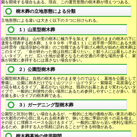
園を開発する場合もある。現在、この運営形態の樹木葬が増えつつある。
樹木葬の立地形態による分類
立地形態による違いは大きく以下の３つに分けられる。
１）山里型樹木葬
山里型樹木葬は、山や里の樹木に極力手を加えず、自然のままの樹木の下に
遺骨を埋葬する樹木葬。１９９９年（平成１１）に岩手県一関市にある大慈
山祥雲寺（臨済宗妙心寺派）のご住職である千坂げん峰氏が始めた樹木葬は
このタイプ。「命が終わった後は自然に還りたい」と願う人には最もふさわ
しいタイプ。ただ、広い土地が必要となるため交通の不便な場所が多く、家
族が頻繁に参拝するには適さない場合が多い。
２）公園型樹木葬
公園型樹木葬は、自然の樹木をそのまま使うのではなく、墓地を公園として
整備し、公園に樹木だけでなく山ツツジ・山ドウダン・紫陽花・花菖蒲など
の花を植えるタイプ。墓石がない以外は、既存のお墓とあまり変わらないタ
イプで、一般的に利便性の良い場所にあるため参拝しやすいことが多い。現
在最も多いタイプの樹木葬である。
３）ガーデニング型樹木葬
公園型と区別が難しい場合もあるが、一般的に土地の価格が高い東京の都心
や大都市の中心部に見られる樹木葬で、狭い土地に季節の折々の花を植え、
その近くに埋葬スペースを設けるタイプ。一般的に駅から近い便利な場所に
あるため、参拝する人が気軽に訪れることができる特徴がある。
樹木葬墓地の使用期間