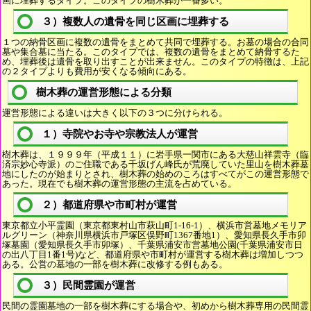
画に埋葬するタイプ。このタイプの樹木葬が一番多い。
３）複数人の遺骨を同じ区画に埋葬する
１つの納骨区画に複数の遺骨をまとめて共同で埋葬する。お墓の場合の合同
墓や集合墓に当たる。このタイプでは、複数の遺骨をまとめて納骨するた
め、埋葬後は遺骨を取り出すことが出来ません。このタイプの特徴は、上記
の２タイプよりも費用が安くなる傾向にある。
樹木葬の運営形態による分類
運営形態による違いは大きく以下の３つに分けられる。
１）寺院やお寺や宗教法人が運営
樹木葬は、１９９９年（平成１１）に岩手県一関市にある大慈山祥雲寺（臨
済宗妙心寺派）のご住職である千坂げん峰氏が荒廃していた里山を樹木葬墓
地にしたのが始まりとされ、樹木葬の始めのころはすべてがこの運営形態で
あった。現在でも樹木葬の運営形態の主流を占めている。
２）都道府県や市町村が運営
東京都立小平霊園（東京都東村山市萩山町1-16-1）、横浜市営墓地メモリア
ルグリーン（神奈川県横浜市戸塚区俣野町1367番地1）、愛知県長久手市卯
塚墓園（愛知県長久手市卯塚）、千葉県浦安市営墓地公園(千葉県浦安市日
の出八丁目1番1号)など、都道府県や市町村が運営する樹木葬は増加しつつ
ある。公営の墓地の一部を樹木葬に改修する例もある。
３）民間霊園が運営
民間の霊園墓地の一部を樹木葬にする場合や、初めから樹木葬専用の民間霊