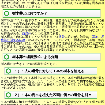
済宗妙心寺派）のご住職である千坂げん峰氏が荒廃していた里山を樹木葬墓
地にしたのが始まりとされる。
樹木葬とは何ですか？
樹木や山ツツジ・山ドウダン・紫陽花・花菖蒲などの花を墓石の代わりに墓
標とし、その下の土の中に遺骨を埋葬する形態。「遺骨が自然に還る」とい
う考え方で自然を壊さない新しい墓地として環境面でも注目されている。ま
た墓石がないため宗教に縛られないことや、墓石よりも低費用で済むといっ
た特徴がある。
自然葬
の１つの形態である。
樹木葬は「自然に還す」という考え方では
散骨
に近いが、散骨は「
墓地、埋
葬等に関する法律
」の枠外で行われているのに対し、樹木葬は「墓地、埋葬
等に関する法律」によって許可された墓地で埋葬されるため完全に合法であ
ると言える。そのため、樹木葬は各都道府県および市町村の地方公共団体の
許可をとった霊園や墓地に遺骨を埋葬する必要がある。
樹木葬の埋葬形式による分類
樹木葬には大きく３つの埋葬形式がある。
１）１人の遺骨に対して１本の樹木を植える
１人の遺骨に対して１本以上の樹木植えるため、本来の樹木葬の趣旨に最も
合致した埋葬形式である。ただ、１人１人の遺骨に対して樹木を植えるスペ
ースが必要なため、費用が高くなる傾向にあり、対応している墓地や霊園は
それほど多くない。
２）１本の樹木を植えた区画に個々の遺骨を別々に埋葬
１本の樹木を植えた大区画に、１人１人の遺骨を骨壺などに入れて個々の区