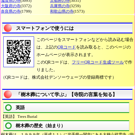
滋賀県の寺
(3095)
京都府の寺
(3031)
大阪府の寺
(3372)
兵庫県の寺
(3259)
奈良県の寺
(1799)
和歌山県の寺
(1573)
スマートフォンで使うには
このページをスマートフォンなどから読み込む場合
は、上記の
QRコード
を読み取ると、このページの
ホームページが表示されます。
このQRコードは、
フリーQRコード生成ツール
で作
りました。
（QRコードは、株式会社デンソーウェーブの登録商標です）
「樹木葬について学ぶ」【寺院の言葉を知る】
英語
【英語】 Trees Burial
樹木葬の歴史（始まり）
樹木葬は、１９９９年（平成１１）に岩手県一関市にある大慈山祥雲寺（臨