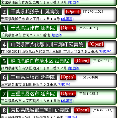
宮城県仙台市青葉区
宮町５丁目６番１８号
[地図等]
2
[Open]
千葉県我孫子市 延壽院
[〒270-1152]
千葉県我孫子市
寿２丁目２７番１０号
[地図等]
3
[Open]
千葉県富津市 延壽院
[〒299-1621]
千葉県富津市
竹岡２７４３番地
[地図等]
4
[Open]
山梨県西八代郡市川三郷町 延壽院
[〒409-3601]
山梨県西八代郡市川三郷町
市川大門２７６１番地
[地図等]
5
[Open]
静岡県静岡市清水区 延壽院
[〒424-0841]
静岡県静岡市清水区
追分３丁目５番１２号
[地図等]
6
[Open]
三重県名張市 延壽院
[〒518-0469]
三重県名張市
赤目町長坂７５３番地
[地図等]
7
[Open]
三重県桑名市 延壽院
[〒511-0851]
三重県桑名市
大字西別所１８８１番地
[地図等]
8
[Open]
奈良県磯城郡三宅町 延壽院
[〒636-0213]
奈良県磯城郡三宅町
大字伴堂５７１番地
[地図等]