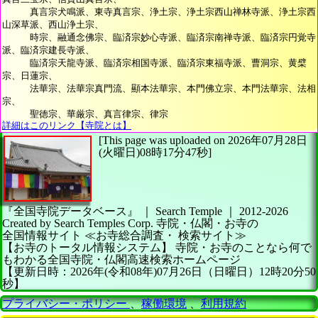
真言宗犬鳴派、東寺真言宗、浄土宗、浄土宗西山禅林寺派、浄土宗西
山深草派、西山浄土宗、
時宗、融通念佛宗、臨済宗妙心寺派、臨済宗南禅寺派、臨済宗円覚寺
派、臨済宗建長寺派、
臨済宗天龍寺派、臨済宗相国寺派、臨済宗東福寺派、曹洞宗、黄檗
宗、日蓮宗、
法華宗、法華宗真門流、顯本法華宗、本門佛立宗、本門法華宗、法相
宗、
聖徳宗、華厳宗、真言律宗、律宗
詳細はこのリンク【寺院とは】
[This page was uploaded on 2026年07月28日
(火曜日)08時17分47秒]
『全国寺院データベース』 ｜ Search Temple
｜
2012-2026
Created by
Search Temples Corp.
寺院・仏閣・お寺の
全国情報サイト
≪お寺総合調査・
検索サイト≫
【お寺のトータル情報システム】
寺院・お寺のことなら何で
もわかる全国寺院・仏閣高速検索ホームページ
【更新日時：2026年(令和08年)07月26日（日曜日）12時20分50
秒】
プライバシー・ポリシー
、
稼働環境
、
利用規約