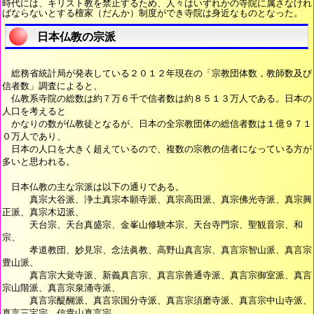
時代には、キリスト教を禁止するため、人々はいずれかの寺院に属さなけれ
ばならないとする檀家（だんか）制度ができ寺院は身近なものとなった。
日本仏教の宗派
総務省統計局が発表している２０１２年現在の「宗教団体数，教師数及び
信者数」調査によると、
仏教系寺院の総数は約７万６千で信者数は約８５１３万人である。日本の
人口を考えると
かなりの数が仏教徒となるが、日本の全宗教団体の総信者数は１億９７１
０万人であり、
日本の人口を大きく超えているので、複数の宗教の信者になっている方が
多いと思われる。
日本仏教の主な宗派は以下の通りである。
真宗大谷派、浄土真宗本願寺派、真宗高田派、真宗佛光寺派、真宗興
正派、真宗木辺派、
天台宗、天台真盛宗、金峯山修験本宗、天台寺門宗、聖観音宗、和
宗、
孝道教団、妙見宗、念法眞教、高野山真言宗、真言宗智山派、真言宗
豊山派、
真言宗大覚寺派、新義真言宗、真言宗善通寺派、真言宗御室派、真言
宗山階派、真言宗泉涌寺派、
真言宗醍醐派、真言宗国分寺派、真言宗須磨寺派、真言宗中山寺派、
真言三宝宗、信貴山真言宗、