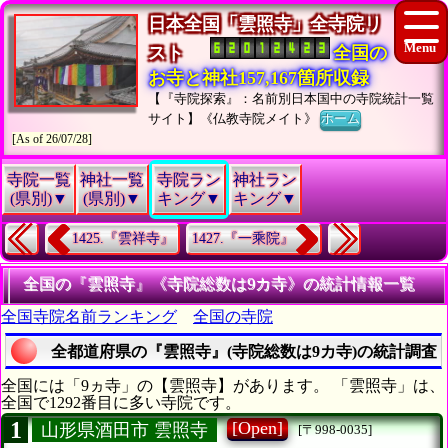
日本全国「雲照寺」全寺院リ
スト
全国の
お寺と神社157,167箇所収録
【『寺院探索』：名前別日本国中の寺院統計一覧
サイト】《仏教寺院メイト》
ホーム
[As of 26/07/28]
寺院一覧
神社一覧
寺院ラン
神社ラン
(県別)▼
(県別)▼
キング▼
キング▼
1425.『雲祥寺』
1427.『一乘院』
全国の『雲照寺』《寺院総数は9カ寺》の統計情報一覧
全国寺院名前ランキング
全国の寺院
全都道府県の『雲照寺』(寺院総数は9カ寺)の統計調査
全国には「9ヵ寺」の【雲照寺】があります。 「雲照寺」は、
全国で1292番目に多い寺院です。
1
[Open]
山形県酒田市 雲照寺
[〒998-0035]