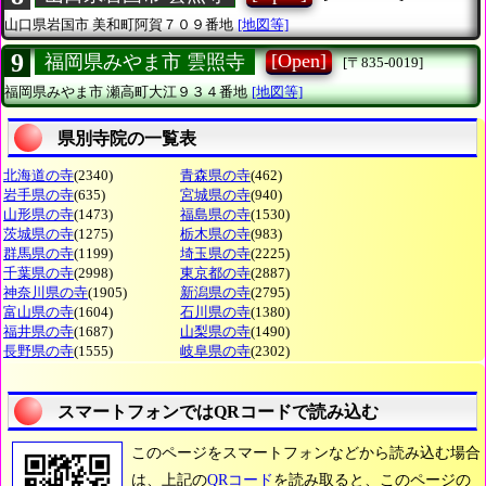
山口県岩国市
美和町阿賀７０９番地
[地図等]
9
[Open]
福岡県みやま市 雲照寺
[〒835-0019]
福岡県みやま市
瀬高町大江９３４番地
[地図等]
県別寺院の一覧表
北海道の寺
(2340)
青森県の寺
(462)
岩手県の寺
(635)
宮城県の寺
(940)
山形県の寺
(1473)
福島県の寺
(1530)
茨城県の寺
(1275)
栃木県の寺
(983)
群馬県の寺
(1199)
埼玉県の寺
(2225)
千葉県の寺
(2998)
東京都の寺
(2887)
神奈川県の寺
(1905)
新潟県の寺
(2795)
富山県の寺
(1604)
石川県の寺
(1380)
福井県の寺
(1687)
山梨県の寺
(1490)
長野県の寺
(1555)
岐阜県の寺
(2302)
スマートフォンではQRコードで読み込む
このページをスマートフォンなどから読み込む場合
は、上記の
QRコード
を読み取ると、このページの