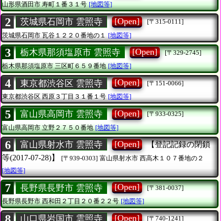
山形県酒田市
寿町１番３１号
[地図等]
2
[Open]
茨城県石岡市 雲照寺
[〒315-0111]
茨城県石岡市
瓦谷１２２０番地の１
[地図等]
3
[Open]
栃木県那須塩原市 雲照寺
[〒329-2745]
栃木県那須塩原市
三区町６５９番地
[地図等]
4
[Open]
東京都渋谷区 雲照寺
[〒151-0066]
東京都渋谷区
西原３丁目３１番１号
[地図等]
5
[Open]
富山県高岡市 雲照寺
[〒933-0325]
富山県高岡市
立野２７５０番地
[地図等]
6
[Open]
富山県射水市 雲照寺
【登記記録の閉鎖
等(2017-07-28)】
[〒939-0303]
富山県射水市
西高木１０７番地の２
[地図等]
7
[Open]
長野県長野市 雲照寺
[〒381-0037]
長野県長野市
西和田２丁目２０番２２号
[地図等]
8
[Open]
山口県岩国市 雲照寺
[〒740-1241]