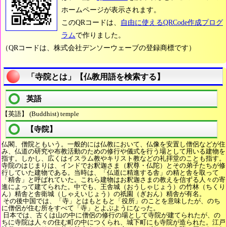
ホームページが表示されます。
このQRコードは、
自由に使えるQRCode作成プログ
ラム
で作りました。
（QRコードは、株式会社デンソーウェーブの登録商標です）
「寺院とは」【仏教用語を検索する】
英語
【英語】 (Buddhist) temple
【寺院】
仏閣、僧院ともいう。一般的には仏教において、仏像を安置し僧侶などが住
み、仏道の研究や布教活動のための修行や儀式を行う場として用いる建物を
指す。しかし、広くはイスラム教やキリスト教などの礼拝堂のことも指す。
寺院のはじまりは、インドでお釈迦さま（釈尊・仏陀）とその弟子たちが修
行していた建物である。当時は、「仏道に精進する舎」の精と舎を取って
「精舎」と呼ばれていた。これら建物はお釈迦さまの教えを信ずる人々の寄
進によって建てられた。中でも、王舎城（おうしゃじょう）の竹林（ちくり
ん）精舎と舎衛城（しゃえいじょう）の祇園（ぎおん）精舎が有名。
その後中国では、「寺」とはもともと「役所」のことを意味したが、のち
に僧侶が住む所をすべて「寺」とよぶようになった。
日本では、古くは山の中に僧侶の修行の場として寺院が建てられたが、の
ちに寺院は人々の住む町の中につくられ、城下町にも寺院が造られた。江戸