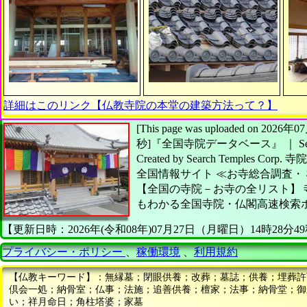
詳細はこのリンク【仏教寺院の本堂の建築方法って？】
[This page was uploaded on 20
秒]
『全国寺院データベース』 ｜ Searc
Created by
Search Temples Corp.
寺院
全国情報サイト
≪お寺総合調査・
【全国の寺院－お寺の全リスト】
もわかる全国寺院・仏閣高速検索
【更新日時：2026年(令和08年)07月27日（月曜日）14時28分4
プライバシー・ポリシー
、
稼働環境
、
利用規約
【仏教キーワード】：無縁墓；閉眼供養；改葬；墓誌；供養；埋葬許
倶会一処；納骨室；仏事；法施；追善供養；檀家；法事；納骨堂；御
い；祥月命日；角柱塔婆；家墓