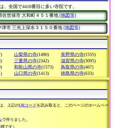
は、全国で4418番目に多い寺院です。
県佐世保市
大和町４５１番地
[地図等]
中津市
三光上深水３１５０番地
[地図等]
)
山梨県の寺
(1490)
長野県の寺
(1555)
)
三重県の寺
(2342)
滋賀県の寺
(3095)
)
和歌山県の寺
(1573)
鳥取県の寺
(467)
)
山口県の寺
(1413)
徳島県の寺
(633)
は、上記の
QRコード
を読み取ると、このページのホームペー
ル
で作りました。
商標です）