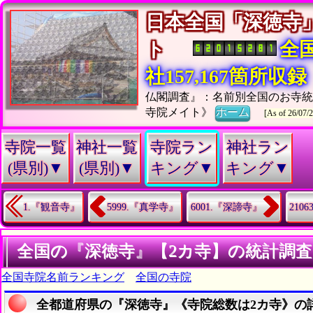
日本全国「深徳寺
ト
全
社157,167箇所収録
仏閣調査』：名前別全国のお寺
寺院メイト》
ホーム
[As of 26/07/2
寺院一覧
神社一覧
寺院ラン
神社ラン
(県別)▼
(県別)▼
キング▼
キング▼
1.『観音寺』
5999.『真学寺』
6001.『深諦寺』
210
全国の『深徳寺』【2カ寺】の統計調査
全国寺院名前ランキング
全国の寺院
全都道府県の『深徳寺』《寺院総数は2カ寺》の