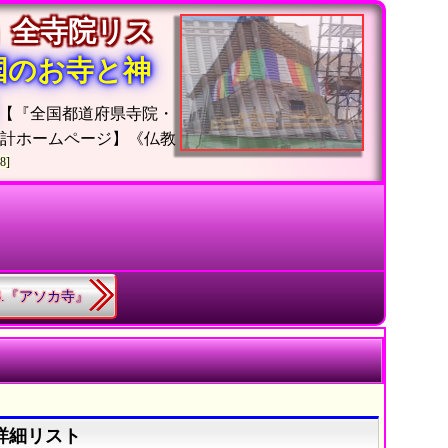
」全寺院リス
国のお寺と神
【『全国都道府県寺院・
統計ホームページ】《仏教
8]
63.『アソカ寺』
詳細リスト