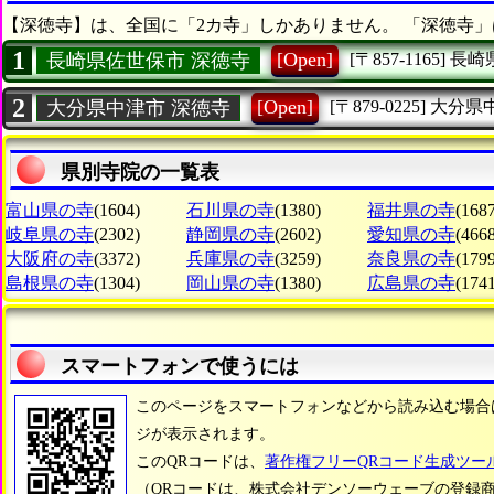
【深徳寺】は、全国に「2カ寺」しかありません。 「深徳寺」
1
[Open]
長崎県佐世保市 深徳寺
[〒857-1165]
長崎
2
[Open]
大分県中津市 深徳寺
[〒879-0225]
大分県
県別寺院の一覧表
富山県の寺
(1604)
石川県の寺
(1380)
福井県の寺
(1687
岐阜県の寺
(2302)
静岡県の寺
(2602)
愛知県の寺
(4668
大阪府の寺
(3372)
兵庫県の寺
(3259)
奈良県の寺
(1799
島根県の寺
(1304)
岡山県の寺
(1380)
広島県の寺
(1741
スマートフォンで使うには
このページをスマートフォンなどから読み込む場合
ジが表示されます。
このQRコードは、
著作権フリーQRコード生成ツー
（QRコードは、株式会社デンソーウェーブの登録