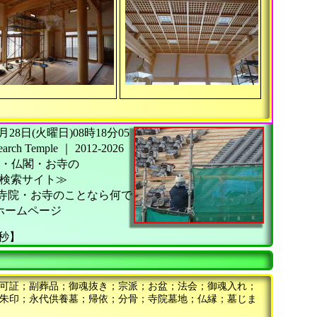
26年07月28日(火曜日)08時18分05
h Temple
｜
2012-2026
・仏閣・お寺の
検索サイト≫
寺院・お寺のことなら何で
ホームページ
9秒】
可証；副葬品；御魂抜き；宗派；お盆；法会；御魂入れ；
朱印；永代供養墓；帰依；分骨；寺院墓地；仏縁；墓じま