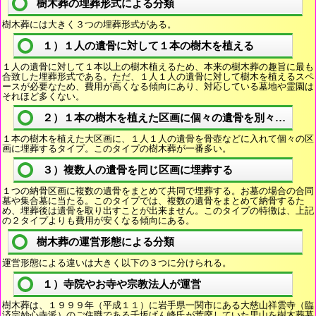
樹木葬の埋葬形式による分類
樹木葬には大きく３つの埋葬形式がある。
１）１人の遺骨に対して１本の樹木を植える
１人の遺骨に対して１本以上の樹木植えるため、本来の樹木葬の趣旨に最も
合致した埋葬形式である。ただ、１人１人の遺骨に対して樹木を植えるスペ
ースが必要なため、費用が高くなる傾向にあり、対応している墓地や霊園は
それほど多くない。
２）１本の樹木を植えた区画に個々の遺骨を別々に埋葬
１本の樹木を植えた大区画に、１人１人の遺骨を骨壺などに入れて個々の区
画に埋葬するタイプ。このタイプの樹木葬が一番多い。
３）複数人の遺骨を同じ区画に埋葬する
１つの納骨区画に複数の遺骨をまとめて共同で埋葬する。お墓の場合の合同
墓や集合墓に当たる。このタイプでは、複数の遺骨をまとめて納骨するた
め、埋葬後は遺骨を取り出すことが出来ません。このタイプの特徴は、上記
の２タイプよりも費用が安くなる傾向にある。
樹木葬の運営形態による分類
運営形態による違いは大きく以下の３つに分けられる。
１）寺院やお寺や宗教法人が運営
樹木葬は、１９９９年（平成１１）に岩手県一関市にある大慈山祥雲寺（臨
済宗妙心寺派）のご住職である千坂げん峰氏が荒廃していた里山を樹木葬墓