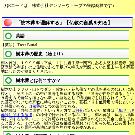
（QRコードは、株式会社デンソーウェーブの登録商標です）
「樹木葬を理解する」【仏教の言葉を知る】
英語
【英語】 Trees Burial
樹木葬の歴史（始まり）
樹木葬は、１９９９年（平成１１）に岩手県一関市にある大慈山祥雲寺（臨
済宗妙心寺派）のご住職である千坂げん峰氏が荒廃していた里山を樹木葬墓
地にしたのが始まりとされる。
樹木葬とは何ですか？
樹木や山ツツジ・山ドウダン・紫陽花・花菖蒲などの花を墓石の代わりに墓
標とし、その下の土の中に遺骨を埋葬する形態。「遺骨が自然に還る」とい
う考え方で自然を壊さない新しい墓地として環境面でも注目されている。ま
た墓石がないため宗教に縛られないことや、墓石よりも低費用で済むといっ
た特徴がある。
自然葬
の１つの形態である。
樹木葬は「自然に還す」という考え方では
散骨
に近いが、散骨は「
墓地、埋
葬等に関する法律
」の枠外で行われているのに対し、樹木葬は「墓地、埋葬
等に関する法律」によって許可された墓地で埋葬されるため完全に合法であ
ると言える。そのため、樹木葬は各都道府県および市町村の地方公共団体の
許可をとった霊園や墓地に遺骨を埋葬する必要がある。