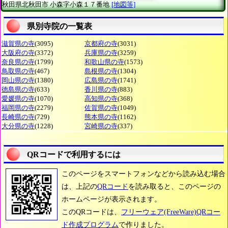
秋田県北秋田市
小森字小森１７番地
[地図等]
県別寺院の一覧表
滋賀県の寺
(3095)
京都府の寺
(3031)
大阪府の寺
(3372)
兵庫県の寺
(3259)
奈良県の寺
(1799)
和歌山県の寺
(1573)
鳥取県の寺
(467)
島根県の寺
(1304)
岡山県の寺
(1380)
広島県の寺
(1741)
徳島県の寺
(633)
香川県の寺
(883)
愛媛県の寺
(1070)
高知県の寺
(368)
福岡県の寺
(2279)
佐賀県の寺
(1049)
長崎県の寺
(729)
熊本県の寺
(1162)
大分県の寺
(1228)
宮崎県の寺
(337)
QRコードで利用するには
このページをスマートフォンなどから読み込む場合
は、上記の
QRコード
を読み取ると、このページの
ホームページが表示されます。
このQRコードは、
フリーウェア(FreeWare)QRコー
ド作成プログラム
で作りました。