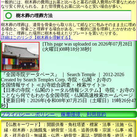
一般的には、樹木葬の費用はお墓と比べると墓石の購入費用が不要なためか
なり安く抑えられる。また管理費もお墓に比べると安い場合が多い。
樹木葬の埋葬方法
樹木葬の埋葬は、遺骨を骨壷から取り出して紙などに包みそのまま土に埋め
る場合と、骨壷ごと埋葬する場合がある。一般的に誰を埋葬したかがわかる
ように、埋葬した場所に樹木を植えたりプレートを置いたりする。
詳細はこのリンク【樹木葬を理解する】
[This page was uploaded on 2026年07月28日
(火曜日)08時18分38秒]
『全国寺院データベース』 ｜ Search Temple
｜
2012-2026
Created by
Search Temples Corp.
寺院・仏閣・お寺の
全国情報サイト
≪お寺総合調査・
検索サイト≫
【日本の寺院・仏閣のトータル情報システム】
寺院・お寺の
ことなら何でもわかる全国寺院・仏閣高速検索ホームページ
【更新日時：2026年(令和08年)07月25日（土曜日）19時26分47
秒】
プライバシー・ポリシー
、
稼働環境
、
利用規約
【仏教キーワード】：開眼供養・角柱塔婆・檀家・法事・法施・仏
縁・樹木葬・お施餓鬼・納骨室・法名・追善供養・宗派・仏事・戒
名・祥月命日・無縁墓・仏恩・納骨堂・墓誌・閉眼供養・終活・改