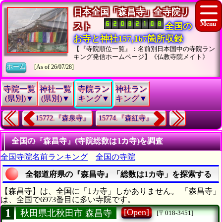
日本全国「森昌寺」全寺院リ
スト
全国の
お寺と神社157,167箇所収録
【『寺院順位一覧』：名前別日本国中の寺院ラン
キング発信ホームページ】《仏教寺院メイト》
ホーム
[As of 26/07/28]
寺院一覧
神社一覧
寺院ラン
神社ラン
(県別)▼
(県別)▼
キング▼
キング▼
15772.『森泉寺』
15774.『森紅寺』
全国の『森昌寺』(寺院総数は1カ寺)を調査
全国寺院名前ランキング
全国の寺院
全都道府県の『森昌寺』「総数は1カ寺」を探索する
【森昌寺】は、全国に「1カ寺」しかありません。 「森昌寺」
は、全国で6973番目に多い寺院です。
1
[Open]
秋田県北秋田市 森昌寺
[〒018-3451]