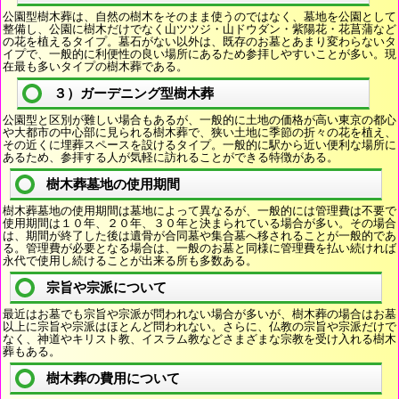
公園型樹木葬は、自然の樹木をそのまま使うのではなく、墓地を公園として
整備し、公園に樹木だけでなく山ツツジ・山ドウダン・紫陽花・花菖蒲など
の花を植えるタイプ。墓石がない以外は、既存のお墓とあまり変わらないタ
イプで、一般的に利便性の良い場所にあるため参拝しやすいことが多い。現
在最も多いタイプの樹木葬である。
３）ガーデニング型樹木葬
公園型と区別が難しい場合もあるが、一般的に土地の価格が高い東京の都心
や大都市の中心部に見られる樹木葬で、狭い土地に季節の折々の花を植え、
その近くに埋葬スペースを設けるタイプ。一般的に駅から近い便利な場所に
あるため、参拝する人が気軽に訪れることができる特徴がある。
樹木葬墓地の使用期間
樹木葬墓地の使用期間は墓地によって異なるが、一般的には管理費は不要で
使用期間は１０年、２０年、３０年と決まられている場合が多い。その場合
は、期間が終了した後は遺骨が合同墓や集合墓へ移されることが一般的であ
る。管理費が必要となる場合は、一般のお墓と同様に管理費を払い続ければ
永代で使用し続けることが出来る所も多数ある。
宗旨や宗派について
最近はお墓でも宗旨や宗派が問われない場合が多いが、樹木葬の場合はお墓
以上に宗旨や宗派はほとんど問われない。さらに、仏教の宗旨や宗派だけで
なく、神道やキリスト教、イスラム教などさまざまな宗教を受け入れる樹木
葬もある。
樹木葬の費用について