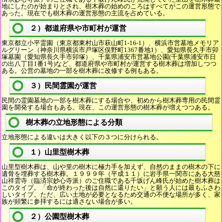
地にしたのが始まりとされ、樹木葬の始めのころはすべてがこの運営形態で
あった。現在でも樹木葬の運営形態の主流を占めている。
２）都道府県や市町村が運営
東京都立小平霊園（東京都東村山市萩山町1-16-1）、横浜市営墓地メモリア
ルグリーン（神奈川県横浜市戸塚区俣野町1367番地1）、愛知県長久手市卯
塚墓園（愛知県長久手市卯塚）、千葉県浦安市営墓地公園(千葉県浦安市日
の出八丁目1番1号)など、都道府県や市町村が運営する樹木葬は増加しつつ
ある。公営の墓地の一部を樹木葬に改修する例もある。
３）民間霊園が運営
民間の霊園墓地の一部を樹木葬にする場合や、初めから樹木葬専用の民間霊
園を開発する場合もある。現在、この運営形態の樹木葬が増えつつある。
樹木葬の立地形態による分類
立地形態による違いは大きく以下の３つに分けられる。
１）山里型樹木葬
山里型樹木葬は、山や里の樹木に極力手を加えず、自然のままの樹木の下に
遺骨を埋葬する樹木葬。１９９９年（平成１１）に岩手県一関市にある大慈
山祥雲寺（臨済宗妙心寺派）のご住職である千坂げん峰氏が始めた樹木葬は
このタイプ。「命が終わった後は自然に還りたい」と願う人には最もふさわ
しいタイプ。ただ、広い土地が必要となるため交通の不便な場所が多く、家
族が頻繁に参拝するには適さない場合が多い。
２）公園型樹木葬