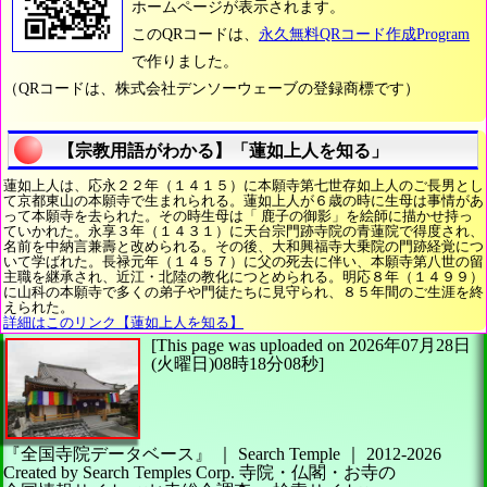
ホームページが表示されます。
このQRコードは、
永久無料QRコード作成Program
で作りました。
（QRコードは、株式会社デンソーウェーブの登録商標です）
【宗教用語がわかる】「蓮如上人を知る」
蓮如上人は、応永２２年（１４１５）に本願寺第七世存如上人のご長男とし
て京都東山の本願寺で生まれられる。蓮如上人が６歳の時に生母は事情があ
って本願寺を去られた。その時生母は「 鹿子の御影」を絵師に描かせ持っ
ていかれた。永享３年（１４３１）に天台宗門跡寺院の青蓮院で得度され、
名前を中納言兼壽と改められる。その後、大和興福寺大乗院の門跡経覚につ
いて学ばれた。長禄元年（１４５７）に父の死去に伴い、本願寺第八世の留
主職を継承され、近江・北陸の教化につとめられる。明応８年（１４９９）
に山科の本願寺で多くの弟子や門徒たちに見守られ、８５年間のご生涯を終
えられた。
詳細はこのリンク【蓮如上人を知る】
[This page was uploaded on 2026年07月28日
(火曜日)08時18分08秒]
『全国寺院データベース』 ｜ Search Temple
｜
2012-2026
Created by
Search Temples Corp.
寺院・仏閣・お寺の