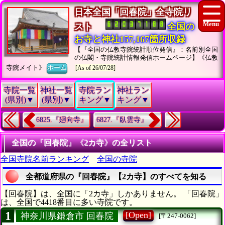
日本全国「回春院」全寺院リ
スト
全国の
お寺と神社157,167箇所収録
【『全国の仏教寺院統計順位発信』：名前別全国
の仏閣・寺院統計情報発信ホームページ】《仏教
寺院メイト》
ホーム
[As of 26/07/28]
寺院一覧
神社一覧
寺院ラン
神社ラン
(県別)▼
(県別)▼
キング▼
キング▼
6825.『廻向寺』
6827.『臥雲寺』
全国の『回春院』《2カ寺》の全リスト
全国寺院名前ランキング
全国の寺院
全都道府県の『回春院』【2カ寺】のすべてを知る
【回春院】は、全国に「2カ寺」しかありません。 「回春院」
は、全国で4418番目に多い寺院です。
1
[Open]
神奈川県鎌倉市 回春院
[〒247-0062]