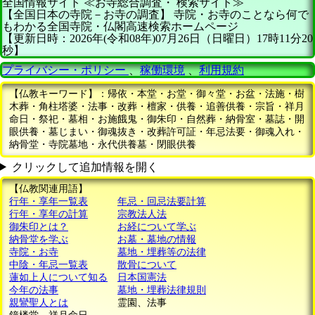
全国情報サイト
≪お寺総合調査・
検索サイト≫
【全国日本の寺院－お寺の調査】
寺院・お寺のことなら何で
もわかる全国寺院・仏閣高速検索ホームページ
【更新日時：2026年(令和08年)07月26日（日曜日）17時11分20
秒】
プライバシー・ポリシー
、
稼働環境
、
利用規約
【仏教キーワード】：帰依・本堂・お堂・御々堂・お盆・法施・樹
木葬・角柱塔婆・法事・改葬・檀家・供養・追善供養・宗旨・祥月
命日・祭祀・墓相・お施餓鬼・御朱印・自然葬・納骨室・墓誌・開
眼供養・墓じまい・御魂抜き・改葬許可証・年忌法要・御魂入れ・
納骨堂・寺院墓地・永代供養墓・閉眼供養
クリックして追加情報を開く
【仏教関連用語】
行年・享年一覧表
年忌・回忌法要計算
行年・享年の計算
宗教法人法
御朱印とは？
お経について学ぶ
納骨堂を学ぶ
お墓・墓地の情報
寺院・お寺
墓地・埋葬等の法律
中陰・年忌一覧表
散骨について
蓮如上人について知る
日本国憲法
今年の法事
墓地・埋葬法律規則
親鸞聖人とは
霊園、法事