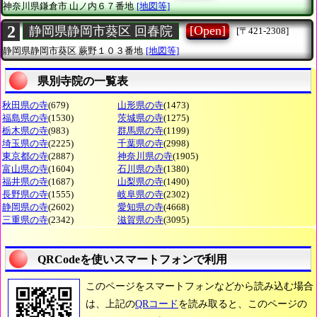
神奈川県鎌倉市
山ノ内６７番地
[地図等]
2
[Open]
静岡県静岡市葵区 回春院
[〒421-2308]
静岡県静岡市葵区
蕨野１０３番地
[地図等]
県別寺院の一覧表
秋田県の寺
(679)
山形県の寺
(1473)
福島県の寺
(1530)
茨城県の寺
(1275)
栃木県の寺
(983)
群馬県の寺
(1199)
埼玉県の寺
(2225)
千葉県の寺
(2998)
東京都の寺
(2887)
神奈川県の寺
(1905)
富山県の寺
(1604)
石川県の寺
(1380)
福井県の寺
(1687)
山梨県の寺
(1490)
長野県の寺
(1555)
岐阜県の寺
(2302)
静岡県の寺
(2602)
愛知県の寺
(4668)
三重県の寺
(2342)
滋賀県の寺
(3095)
QRCodeを使いスマートフォンで利用
このページをスマートフォンなどから読み込む場合
は、上記の
QRコード
を読み取ると、このページの