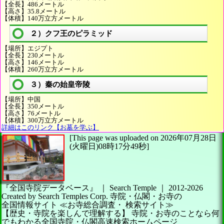
【全長】486メートル
【高さ】35.8メートル
【体積】140万立方メートル
２）クフ王のピラミッド
【場所】エジプト
【全長】230メートル
【高さ】146メートル
【体積】260万立方メートル
３）秦の始皇帝陵
【場所】中国
【全長】350メートル
【高さ】76メートル
【体積】300万立方メートル
詳細はこのリンク【お墓を学ぶ】
[This page was uploaded on 2026年07月28日
(火曜日)08時17分49秒]
『全国寺院データベース』 ｜ Search Temple
｜
2012-2026
Created by
Search Temples Corp.
寺院・仏閣・お寺の
全国情報サイト
≪お寺総合調査・
検索サイト≫
【歴史・寺院を楽しんで理解する】
寺院・お寺のことなら何
でもわかる全国寺院・仏閣高速検索ホームページ