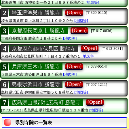
北海道旭川市
西神楽南一条２丁目６９７番地の２
[地図等]
2
[Open]
埼玉県鴻巣市 勝龍寺
[〒369-0115]
埼玉県鴻巣市
吹上本町２丁目１０番２９号
[地図等]
3
[Open]
京都府長岡京市 勝龍寺
[〒617-0836]
京都府長岡京市
勝竜寺１９番２５号
[地図等]
4
[Open]
京都府京都市伏見区 勝龍寺
[〒612-8081]
京都府京都市伏見区
新町７丁目４３７番地の１
[地図等]
5
[Open]
兵庫県三木市 勝龍寺
[〒673-0514]
兵庫県三木市
志染町戸田５６４番地
[地図等]
6
[Open]
島根県浜田市 勝龍寺
[〒697-1211]
島根県浜田市
弥栄町長安本郷５０８番地乙
[地図等]
7
[Open]
広島県山県郡北広島町 勝龍寺
[〒731-1502]
広島県山県郡北広島町
蔵迫１３４番地
[地図等]
県別寺院の一覧表