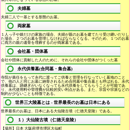
夫婦墓
夫婦二人で一基とする形態のお墓。
両家墓
１人っ子や娘だけの家族の場合、夫婦が親のお墓を建てたり受け継いだりし
た場合、２つのお墓を管理しなければならなくなる。そのため、１つのお墓
に両方の親の遺骨を埋葬するのが両家墓である。
会社墓・団体墓
会社や団体に貢献した人のために、それらの会社や団体がつくった墓
永代供養墓(合同墓・集合墓)
寺院が責任をもって永代に渡ってご供養と管理を行なっていく墓地のこと
で、他の人と同じお墓に納骨されるため合同墓や集合墓とも呼ばれる。永代
供養墓は、跡継ぎがいなくなっても永代供養をしてもらうことが可能であ
り、永代使用料や管理費が比較的安い利点がある。また、宗旨や宗派などの
制約が少ないことも特徴である。
世界三大陵墓とは - 世界最長のお墓は日本にある
世界最長のお墓は、日本にある大仙陵古墳（仁徳天皇陵）である。
１）大仙陵古墳（仁徳天皇陵）
【場所】日本 大阪府堺市堺区大仙町