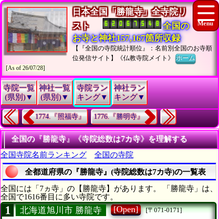
日本全国「勝龍寺」全寺院リ
スト
全国の
お寺と神社157,167箇所収録
【『全国の寺院統計順位』：名前別全国のお寺順
位発信サイト】《仏教寺院メイト》
ホーム
[As of 26/07/28]
寺院一覧
神社一覧
寺院ラン
神社ラン
(県別)▼
(県別)▼
キング▼
キング▼
1774.『照福寺』
1776.『勝明寺』
全国の『勝龍寺』《寺院総数は7カ寺》を理解する
全国寺院名前ランキング
全国の寺院
全都道府県の『勝龍寺』(寺院総数は7カ寺)の一覧表
全国には「7ヵ寺」の【勝龍寺】があります。 「勝龍寺」は、
全国で1616番目に多い寺院です。
1
[Open]
北海道旭川市 勝龍寺
[〒071-0171]