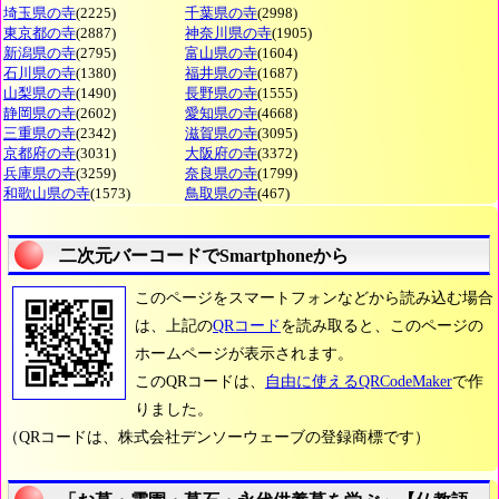
埼玉県の寺
(2225)
千葉県の寺
(2998)
東京都の寺
(2887)
神奈川県の寺
(1905)
新潟県の寺
(2795)
富山県の寺
(1604)
石川県の寺
(1380)
福井県の寺
(1687)
山梨県の寺
(1490)
長野県の寺
(1555)
静岡県の寺
(2602)
愛知県の寺
(4668)
三重県の寺
(2342)
滋賀県の寺
(3095)
京都府の寺
(3031)
大阪府の寺
(3372)
兵庫県の寺
(3259)
奈良県の寺
(1799)
和歌山県の寺
(1573)
鳥取県の寺
(467)
二次元バーコードでSmartphoneから
このページをスマートフォンなどから読み込む場合
は、上記の
QRコード
を読み取ると、このページの
ホームページが表示されます。
このQRコードは、
自由に使えるQRCodeMaker
で作
りました。
（QRコードは、株式会社デンソーウェーブの登録商標です）