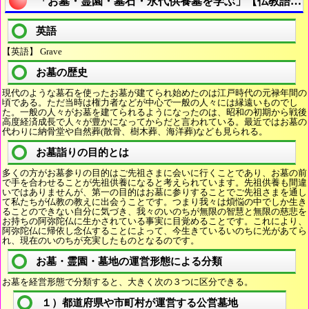
「お墓・霊園・墓石・永代供養墓を学ぶ」【仏教語を
英語
【英語】 Grave
お墓の歴史
現代のような墓石を使ったお墓が建てられ始めたのは江戸時代の元禄年間の
頃である。ただ当時は権力者などが中心で一般の人々には縁遠いものでし
た。一般の人々がお墓を建てられるようになったのは、昭和の初期から戦後
高度経済成長で人々が豊かになってからだと言われている。最近ではお墓の
代わりに納骨堂や自然葬(散骨、樹木葬、海洋葬)なども見られる。
お墓詣りの目的とは
多くの方がお墓参りの目的はご先祖さまに会いに行くことであり、お墓の前
で手を合わせることが先祖供養になると考えられています。先祖供養も間違
いではありませんが、第一の目的はお墓に参りすることでご先祖さまを通し
て私たちが仏教の教えに出会うことです。つまり我々は煩悩の中でしか生き
ることのできない自分に気づき、我々のいのちが無限の智慧と無限の慈悲を
お持ちの阿弥陀仏に生かされている事実に目覚めることです。これにより、
阿弥陀仏に帰依し念仏することによって、今生きているいのちに光があてら
れ、現在のいのちが充実したものとなるのです。
お墓・霊園・墓地の運営形態による分類
お墓を経営形態で分類すると、大きく次の３つに区分できる。
１）都道府県や市町村が運営する公営墓地