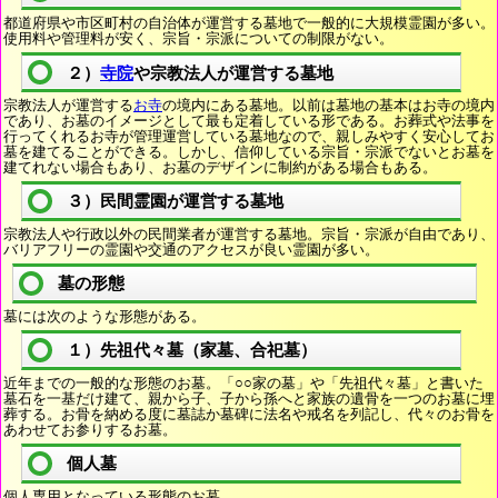
都道府県や市区町村の自治体が運営する墓地で一般的に大規模霊園が多い。
使用料や管理料が安く、宗旨・宗派についての制限がない。
２）
寺院
や宗教法人が運営する墓地
宗教法人が運営する
お寺
の境内にある墓地。以前は墓地の基本はお寺の境内
であり、お墓のイメージとして最も定着している形である。お葬式や法事を
行ってくれるお寺が管理運営している墓地なので、親しみやすく安心してお
墓を建てることができる。しかし、信仰している宗旨・宗派でないとお墓を
建てれない場合もあり、お墓のデザインに制約がある場合もある。
３）民間霊園が運営する墓地
宗教法人や行政以外の民間業者が運営する墓地。宗旨・宗派が自由であり、
バリアフリーの霊園や交通のアクセスが良い霊園が多い。
墓の形態
墓には次のような形態がある。
１）先祖代々墓（家墓、合祀墓）
近年までの一般的な形態のお墓。「○○家の墓」や「先祖代々墓」と書いた
墓石を一基だけ建て、親から子、子から孫へと家族の遺骨を一つのお墓に埋
葬する。お骨を納める度に墓誌か墓碑に法名や戒名を列記し、代々のお骨を
あわせてお参りするお墓。
個人墓
個人専用となっている形態のお墓。