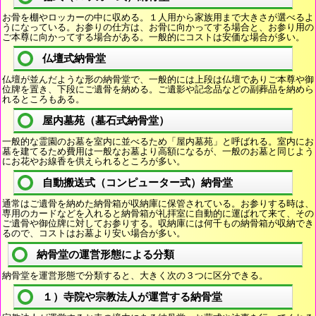
お骨を棚やロッカーの中に収める。１人用から家族用まで大きさが選べるよ
うになっている。お参りの仕方は、お骨に向かってする場合と、お参り用の
ご本尊に向かってする場合がある。一般的にコストは安価な場合が多い。
仏壇式納骨堂
仏壇が並んだような形の納骨堂で、一般的には上段は仏壇でありご本尊や御
位牌を置き、下段にご遺骨を納める。ご遺影や記念品などの副葬品を納めら
れるところもある。
屋内墓苑（墓石式納骨堂）
一般的な霊園のお墓を室内に並べるため「屋内墓苑」と呼ばれる。室内にお
墓を建てるため費用は一般なお墓より高額になるが、一般のお墓と同じよう
にお花やお線香を供えられるところが多い。
自動搬送式（コンピューター式）納骨堂
通常はご遺骨を納めた納骨箱が収納庫に保管されている。お参りする時は、
専用のカードなどを入れると納骨箱が礼拝室に自動的に運ばれて来て、その
ご遺骨や御位牌に対してお参りする。収納庫には何千もの納骨箱が収納でき
るので、コストはお墓より安い場合が多い。
納骨堂の運営形態による分類
納骨堂を運営形態で分類すると、大きく次の３つに区分できる。
１）寺院や宗教法人が運営する納骨堂