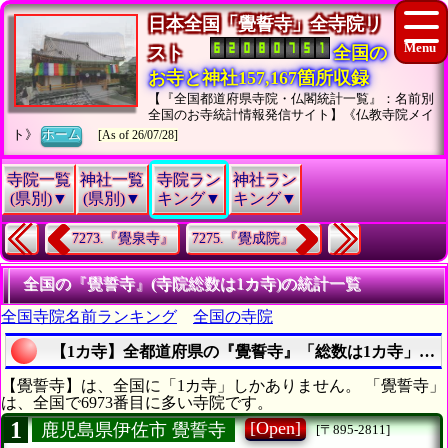
日本全国「覺誓寺」全寺院リ
スト
全国の
お寺と神社157,167箇所収録
【『全国都道府県寺院・仏閣統計一覧』：名前別
全国のお寺統計情報発信サイト】《仏教寺院メイ
ト》
ホーム
[As of 26/07/28]
寺院一覧
神社一覧
寺院ラン
神社ラン
(県別)▼
(県別)▼
キング▼
キング▼
7273.『覺泉寺』
7275.『覺成院』
全国の『覺誓寺』(寺院総数は1カ寺)の統計一覧
全国寺院名前ランキング
全国の寺院
【1カ寺】全都道府県の『覺誓寺』「総数は1カ寺」の
【覺誓寺】は、全国に「1カ寺」しかありません。 「覺誓寺」
は、全国で6973番目に多い寺院です。
1
[Open]
鹿児島県伊佐市 覺誓寺
[〒895-2811]