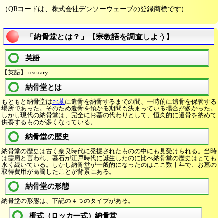
（QRコードは、株式会社デンソーウェーブの登録商標です）
「納骨堂とは？」【宗教語を調査しよう】
英語
【英語】 ossuary
納骨堂とは
もともと納骨堂は
お墓
に遺骨を納骨するまでの間、一時的に遺骨を保管する
場所であった。そのため遺骨を預かる期間も決まっている場合が多かった。
しかし現代の納骨堂は、完全にお墓の代わりとして、恒久的に遺骨を納めて
供養するものが多くなっている。
納骨堂の歴史
納骨堂の歴史は古く奈良時代に発掘されたものの中にも見受けられる。当時
は霊廟と言われ、墓石が江戸時代に誕生したのに比べ納骨堂の歴史はとても
永く続いている。しかし納骨堂が一般的になったのはここ数十年で、お墓の
取得費用が高騰したことが背景にある。
納骨堂の形態
納骨堂の形態は、下記の４つのタイプがある。
棚式（ロッカー式）納骨堂