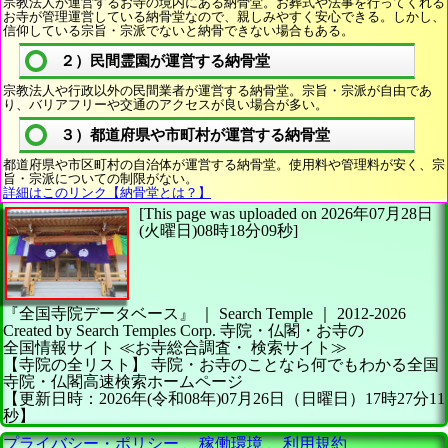
宗教法人が運営するお寺の境内にある納骨堂。お葬式や法事を行ってくれる
お寺が管理運営している納骨堂なので、親しみやすく安心できる。しかし、
信仰している宗旨・宗派でないと納骨できない場合もある。
２）民間霊園が運営する納骨堂
宗教法人や行政以外の民間業者が運営する納骨堂。宗旨・宗派が自由であ
り、バリアフリーや交通のアクセスが良い場合が多い。
３）都道府県や市町村が運営する納骨堂
都道府県や市区町村の自治体が運営する納骨堂。使用料や管理料が安く、宗
旨・宗派についての制限がない。
詳細はこのリンク【納骨堂とは？】
[This page was uploaded on 2026年07月28日
(火曜日)08時18分09秒]
『全国寺院データベース』 ｜ Search Temple
｜
2012-2026
Created by
Search Temples Corp.
寺院・仏閣・お寺の
全国情報サイト
≪お寺総合調査・
検索サイト≫
【寺院の全リスト】
寺院・お寺のことなら何でもわかる全国
寺院・仏閣高速検索ホームページ
【更新日時：2026年(令和08年)07月26日（日曜日）17時27分11
秒】
プライバシー・ポリシー
、
稼働環境
、
利用規約