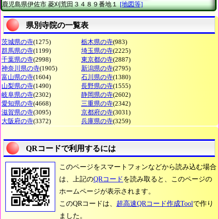
鹿児島県伊佐市
菱刈荒田３４８９番地１
[地図等]
県別寺院の一覧表
茨城県の寺
(1275)
栃木県の寺
(983)
群馬県の寺
(1199)
埼玉県の寺
(2225)
千葉県の寺
(2998)
東京都の寺
(2887)
神奈川県の寺
(1905)
新潟県の寺
(2795)
富山県の寺
(1604)
石川県の寺
(1380)
山梨県の寺
(1490)
長野県の寺
(1555)
岐阜県の寺
(2302)
静岡県の寺
(2602)
愛知県の寺
(4668)
三重県の寺
(2342)
滋賀県の寺
(3095)
京都府の寺
(3031)
大阪府の寺
(3372)
兵庫県の寺
(3259)
QRコードで利用するには
このページをスマートフォンなどから読み込む場合
は、上記の
QRコード
を読み取ると、このページの
ホームページが表示されます。
このQRコードは、
超高速QRコード作成Tool
で作り
ました。