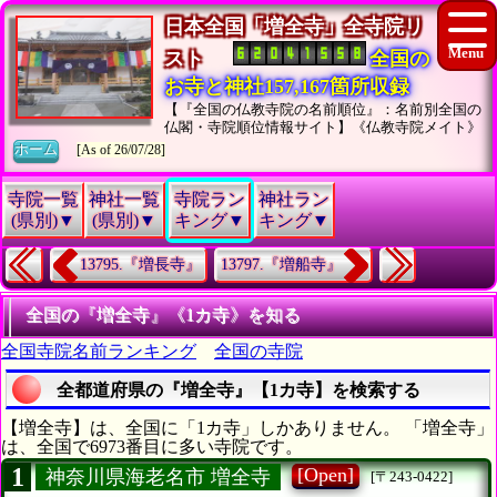
日本全国「増全寺」全寺院リ
スト
全国の
お寺と神社157,167箇所収録
【『全国の仏教寺院の名前順位』：名前別全国の
仏閣・寺院順位情報サイト】《仏教寺院メイト》
ホーム
[As of 26/07/28]
寺院一覧
神社一覧
寺院ラン
神社ラン
(県別)▼
(県別)▼
キング▼
キング▼
13795.『増長寺』
13797.『増船寺』
全国の『増全寺』《1カ寺》を知る
全国寺院名前ランキング
全国の寺院
全都道府県の『増全寺』【1カ寺】を検索する
【増全寺】は、全国に「1カ寺」しかありません。 「増全寺」
は、全国で6973番目に多い寺院です。
1
[Open]
神奈川県海老名市 増全寺
[〒243-0422]