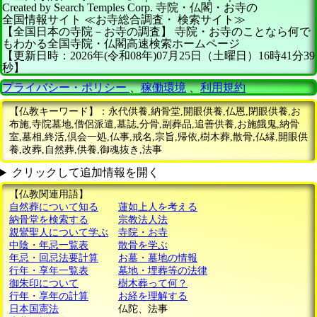
Created by
Search Temples Corp.
寺院・仏閣・お寺の
全国情報サイト
≪お寺総合調査・
検索サイト≫
【全国日本の寺院－お寺の調査】
寺院・お寺のことなら何で
もわかる全国寺院・仏閣高速検索ホームページ
【更新日時：2026年(令和08年)07月25日（土曜日）16時41分39
秒】
プライバシー・ポリシー
、
稼働環境
、
利用規約
【仏教キーワード】：永代供養,納骨堂,開眼供養,仏恩,閉眼供養,お
布施,寺院墓地,僧侶派遣,墓誌,分骨,副葬品,追善供養,お施餓鬼,納骨
室,墓相,終活,倶会一処,仏事,戒名,宗旨,帰依,樹木葬,散骨,仏縁,開眼供
養,改葬,自然葬,供養,御魂抜き,法事
クリックして追加情報を開く
【仏教関連用語】
自然葬について知る
蓮如上人を考える
納骨堂を検索する
宗教法人法
親鸞聖人について学ぶ
寺院・お寺
中陰・年忌一覧表
散骨を学ぶ
年忌・回忌法要計算
お墓・墓地の情報
行年・享年一覧表
墓地・埋葬等の法律
御朱印について
樹木葬って何？
行年・享年の計算
お経を理解する
日本国憲法
仏陀、法事