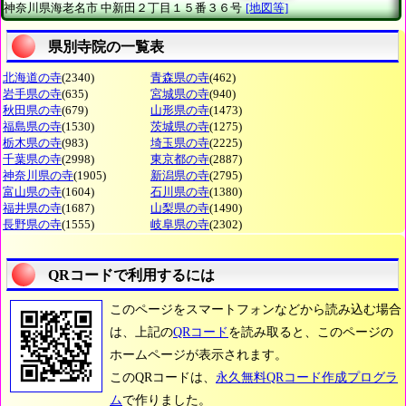
神奈川県海老名市
中新田２丁目１５番３６号
[地図等]
県別寺院の一覧表
北海道の寺
(2340)
青森県の寺
(462)
岩手県の寺
(635)
宮城県の寺
(940)
秋田県の寺
(679)
山形県の寺
(1473)
福島県の寺
(1530)
茨城県の寺
(1275)
栃木県の寺
(983)
埼玉県の寺
(2225)
千葉県の寺
(2998)
東京都の寺
(2887)
神奈川県の寺
(1905)
新潟県の寺
(2795)
富山県の寺
(1604)
石川県の寺
(1380)
福井県の寺
(1687)
山梨県の寺
(1490)
長野県の寺
(1555)
岐阜県の寺
(2302)
QRコードで利用するには
このページをスマートフォンなどから読み込む場合
は、上記の
QRコード
を読み取ると、このページの
ホームページが表示されます。
このQRコードは、
永久無料QRコード作成プログラ
ム
で作りました。