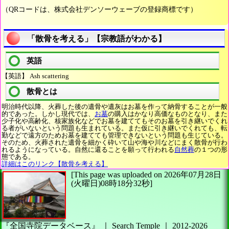
（QRコードは、株式会社デンソーウェーブの登録商標です）
「散骨を考える」【宗教語がわかる】
英語
【英語】 Ash scattering
散骨とは
明治時代以降、火葬した後の遺骨や遺灰はお墓を作って納骨することが一般
的であった。しかし現代では、
お墓
の購入はかなり高価なものとなり、また
少子化や高齢化、核家族化などでお墓を建ててもそのお墓を引き継いでくれ
る者がいないという問題も生まれている。また仮に引き継いでくれても、転
勤などで遠方のためお墓を建てても管理できないという問題も生じている。
そのため、火葬された遺骨を細かく砕いて山や海や川などにまく散骨が行わ
れるようになっている。自然に還ることを願って行われる
自然葬
の１つの形
態である。
詳細はこのリンク【散骨を考える】
[This page was uploaded on 2026年07月28日
(火曜日)08時18分32秒]
『全国寺院データベース』 ｜ Search Temple
｜
2012-2026