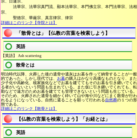
宗、日蓮宗、
法華宗、法華宗真門流、顯本法華宗、本門佛立宗、本門法華宗、法相
宗、
聖徳宗、華厳宗、真言律宗、律宗
詳細はこのリンク【寺院とは】
「散骨とは」【仏教の言葉を検索しよう】
英語
【英語】 Ash scattering
散骨とは
明治時代以降、火葬した後の遺骨や遺灰はお墓を作って納骨することが一般
的であった。しかし現代では、
お墓
の購入はかなり高価なものとなり、また
少子化や高齢化、核家族化などでお墓を建ててもそのお墓を引き継いでくれ
る者がいないという問題も生まれている。また仮に引き継いでくれても、転
勤などで遠方のためお墓を建てても管理できないという問題も生じている。
そのため、火葬された遺骨を細かく砕いて山や海や川などにまく散骨が行わ
れるようになっている。自然に還ることを願って行われる
自然葬
の１つの形
態である。
詳細はこのリンク【散骨とは】
【仏教の言葉を検索しよう】「お経とは」
英語