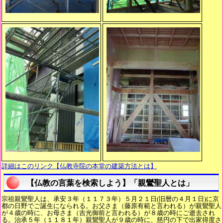
詳細はこのリンク【仏教寺院の本堂の建築方法とは】
【仏教の言葉を検索しよう】「親鸞聖人とは」
宗祖親鸞聖人は、承安３年（１１７３年）５月２１日(旧暦の４月１日)に京
都の日野でご誕生になられる。お父さま（藤原有範と言われる）が親鸞聖人
が４歳の時に、お母さま（吉光御前と言われる）が８歳の時にご逝去され
る。治承５年（１１８１年）親鸞聖人が９歳の時に、慈円の下で出家得度さ