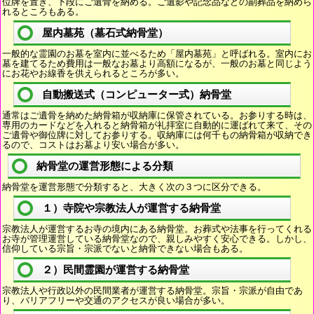
位牌を置き、下段にご遺骨を納める。ご遺影や記念品などの副葬品を納めら
れるところもある。
屋内墓苑（墓石式納骨堂）
一般的な霊園のお墓を室内に並べるため「屋内墓苑」と呼ばれる。室内にお
墓を建てるため費用は一般なお墓より高額になるが、一般のお墓と同じよう
にお花やお線香を供えられるところが多い。
自動搬送式（コンピューター式）納骨堂
通常はご遺骨を納めた納骨箱が収納庫に保管されている。お参りする時は、
専用のカードなどを入れると納骨箱が礼拝室に自動的に運ばれて来て、その
ご遺骨や御位牌に対してお参りする。収納庫には何千もの納骨箱が収納でき
るので、コストはお墓より安い場合が多い。
納骨堂の運営形態による分類
納骨堂を運営形態で分類すると、大きく次の３つに区分できる。
１）寺院や宗教法人が運営する納骨堂
宗教法人が運営するお寺の境内にある納骨堂。お葬式や法事を行ってくれる
お寺が管理運営している納骨堂なので、親しみやすく安心できる。しかし、
信仰している宗旨・宗派でないと納骨できない場合もある。
２）民間霊園が運営する納骨堂
宗教法人や行政以外の民間業者が運営する納骨堂。宗旨・宗派が自由であ
り、バリアフリーや交通のアクセスが良い場合が多い。