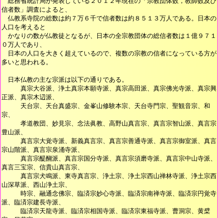
総務省統計局が発表している２０１２年現在の「宗教団体数，教師数及び
信者数」調査によると、
仏教系寺院の総数は約７万６千で信者数は約８５１３万人である。日本の
人口を考えると
かなりの数が仏教徒となるが、日本の全宗教団体の総信者数は１億９７１
０万人であり、
日本の人口を大きく超えているので、複数の宗教の信者になっている方が
多いと思われる。
日本仏教の主な宗派は以下の通りである。
真宗大谷派、浄土真宗本願寺派、真宗高田派、真宗佛光寺派、真宗興
正派、真宗木辺派、
天台宗、天台真盛宗、金峯山修験本宗、天台寺門宗、聖観音宗、和
宗、
孝道教団、妙見宗、念法眞教、高野山真言宗、真言宗智山派、真言宗
豊山派、
真言宗大覚寺派、新義真言宗、真言宗善通寺派、真言宗御室派、真言
宗山階派、真言宗泉涌寺派、
真言宗醍醐派、真言宗国分寺派、真言宗須磨寺派、真言宗中山寺派、
真言三宝宗、信貴山真言宗、
真言宗犬鳴派、東寺真言宗、浄土宗、浄土宗西山禅林寺派、浄土宗西
山深草派、西山浄土宗、
時宗、融通念佛宗、臨済宗妙心寺派、臨済宗南禅寺派、臨済宗円覚寺
派、臨済宗建長寺派、
臨済宗天龍寺派、臨済宗相国寺派、臨済宗東福寺派、曹洞宗、黄檗