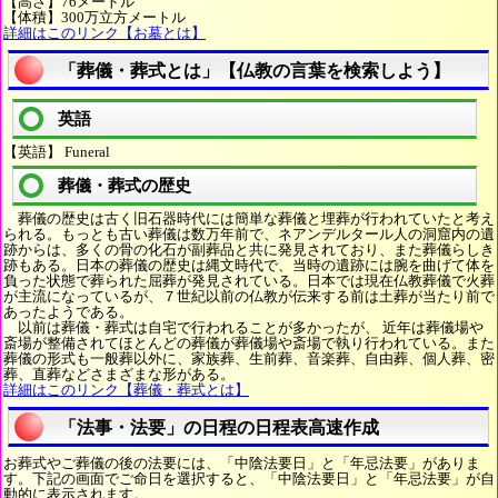
【高さ】76メートル
【体積】300万立方メートル
詳細はこのリンク【お墓とは】
「葬儀・葬式とは」【仏教の言葉を検索しよう】
英語
【英語】 Funeral
葬儀・葬式の歴史
葬儀の歴史は古く旧石器時代には簡単な葬儀と埋葬が行われていたと考え
られる。もっとも古い葬儀は数万年前で、ネアンデルタール人の洞窟内の遺
跡からは、多くの骨の化石が副葬品と共に発見されており、また葬儀らしき
跡もある。日本の葬儀の歴史は縄文時代で、当時の遺跡には腕を曲げて体を
負った状態で葬られた屈葬が発見されている。日本では現在仏教葬儀で火葬
が主流になっているが、７世紀以前の仏教が伝来する前は土葬が当たり前で
あったようである。
以前は葬儀・葬式は自宅で行われることが多かったが、 近年は葬儀場や
斎場が整備されてほとんどの葬儀が葬儀場や斎場で執り行われている。また
葬儀の形式も一般葬以外に、家族葬、生前葬、音楽葬、自由葬、個人葬、密
葬、直葬などさまざまな形がある。
詳細はこのリンク【葬儀・葬式とは】
「法事・法要」の日程の日程表高速作成
お葬式やご葬儀の後の法要には、「中陰法要日」と「年忌法要」がありま
す。下記の画面でご命日を選択すると、「中陰法要日」と「年忌法要」が自
動的に表示されます。