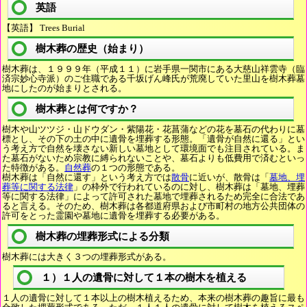
英語
【英語】 Trees Burial
樹木葬の歴史（始まり）
樹木葬は、１９９９年（平成１１）に岩手県一関市にある大慈山祥雲寺（臨
済宗妙心寺派）のご住職である千坂げん峰氏が荒廃していた里山を樹木葬墓
地にしたのが始まりとされる。
樹木葬とは何ですか？
樹木や山ツツジ・山ドウダン・紫陽花・花菖蒲などの花を墓石の代わりに墓
標とし、その下の土の中に遺骨を埋葬する形態。「遺骨が自然に還る」とい
う考え方で自然を壊さない新しい墓地として環境面でも注目されている。ま
た墓石がないため宗教に縛られないことや、墓石よりも低費用で済むといっ
た特徴がある。
自然葬
の１つの形態である。
樹木葬は「自然に還す」という考え方では
散骨
に近いが、散骨は「
墓地、埋
葬等に関する法律
」の枠外で行われているのに対し、樹木葬は「墓地、埋葬
等に関する法律」によって許可された墓地で埋葬されるため完全に合法であ
ると言える。そのため、樹木葬は各都道府県および市町村の地方公共団体の
許可をとった霊園や墓地に遺骨を埋葬する必要がある。
樹木葬の埋葬形式による分類
樹木葬には大きく３つの埋葬形式がある。
１）１人の遺骨に対して１本の樹木を植える
１人の遺骨に対して１本以上の樹木植えるため、本来の樹木葬の趣旨に最も