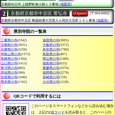
京都府向日市
上植野町南小路１３番地
[地図等]
2
[Open]
京都府京都市中京区 誓弘寺
[〒604-0000]
京都府京都市中京区
蛸薬師通大宮西入ル四坊大宮町１９１番地
[地図等]
県別寺院の一覧表
三重県の寺
(2342)
滋賀県の寺
(3095)
京都府の寺
(3031)
大阪府の寺
(3372)
兵庫県の寺
(3259)
奈良県の寺
(1799)
和歌山県の寺
(1573)
鳥取県の寺
(467)
島根県の寺
(1304)
岡山県の寺
(1380)
山口県の寺
(1413)
徳島県の寺
(633)
香川県の寺
(883)
愛媛県の寺
(1070)
高知県の寺
(368)
福岡県の寺
(2279)
佐賀県の寺
(1049)
長崎県の寺
(729)
熊本県の寺
(1162)
大分県の寺
(1228)
QRコードで利用するには
このページをスマートフォンなどから読み込む場合
は、上記の
QRコード
を読み取ると、このページの