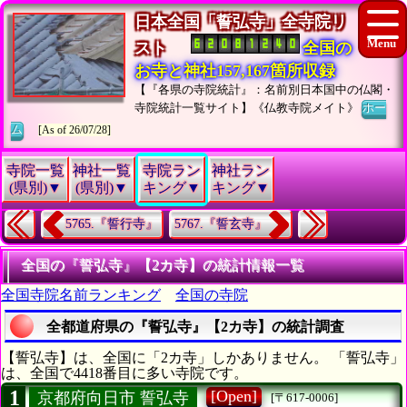
日本全国「誓弘寺」全寺院リ
スト
全国の
お寺と神社157,167箇所収録
【『各県の寺院統計』：名前別日本国中の仏閣・
寺院統計一覧サイト】《仏教寺院メイト》
ホー
ム
[As of 26/07/28]
寺院一覧
神社一覧
寺院ラン
神社ラン
(県別)▼
(県別)▼
キング▼
キング▼
5765.『誓行寺』
5767.『誓玄寺』
全国の『誓弘寺』【2カ寺】の統計情報一覧
全国寺院名前ランキング
全国の寺院
全都道府県の『誓弘寺』【2カ寺】の統計調査
【誓弘寺】は、全国に「2カ寺」しかありません。 「誓弘寺」
は、全国で4418番目に多い寺院です。
1
[Open]
京都府向日市 誓弘寺
[〒617-0006]