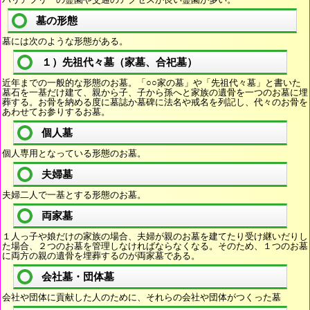
墓の形態
墓には次のような形態がある。
１）先祖代々墓（家墓、合祀墓）
近年までの一般的な形態のお墓。「○○家の墓」や「先祖代々墓」と書いた
墓石を一基だけ建て、親から子、子から孫へと家族の遺骨を一つのお墓に埋
葬する。お骨を納める度に墓誌か墓碑に法名や戒名を列記し、代々のお骨を
あわせてお参りするお墓。
個人墓
個人専用となっている形態のお墓。
夫婦墓
夫婦二人で一基とする形態のお墓。
両家墓
１人っ子や娘だけの家族の場合、夫婦が親のお墓を建てたり受け継いだりし
た場合、２つのお墓を管理しなければならなくなる。そのため、１つのお墓
に両方の親の遺骨を埋葬するのが両家墓である。
会社墓・団体墓
会社や団体に貢献した人のために、それらの会社や団体がつくった墓