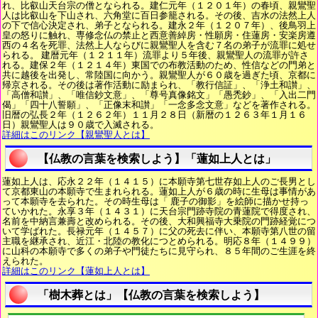
れ、比叡山天台宗の僧となられる。建仁元年（１２０１年）の春頃、親鸞聖
人は比叡山を下山され、六角堂に百日参籠される。その後、吉水の法然上人
の下で信心決定され、弟子となられる。建永２年（１２０７年）、後鳥羽上
皇の怒りに触れ、専修念仏の禁止と西意善綽房・性願房・住蓮房・安楽房遵
西の４名を死罪、法然上人ならびに親鸞聖人を含む７名の弟子が流罪に処せ
られる。 建暦元年（１２１１年）流罪より５年後、親鸞聖人の流罪が許さ
れる。建保２年（１２１４年）東国での布教活動のため、性信などの門弟と
共に越後を出発し、常陸国に向かう。親鸞聖人が６０歳を過ぎた頃、京都に
帰京される。その後は著作活動に励まられ、「教行信証」、「浄土和讃」、
「高僧和讃」、「唯信鈔文意」、「尊号真像銘文」「愚禿鈔」、「入出二門
偈」「四十八誓願」、「正像末和讃」「一念多念文意」などを著作される。
旧暦の弘長２年（１２６２年）１１月２８日（新暦の１２６３年１月１６
日）親鸞聖人は９０歳で入滅される。
詳細はこのリンク【親鸞聖人とは】
【仏教の言葉を検索しよう】「蓮如上人とは」
蓮如上人は、応永２２年（１４１５）に本願寺第七世存如上人のご長男とし
て京都東山の本願寺で生まれられる。蓮如上人が６歳の時に生母は事情があ
って本願寺を去られた。その時生母は「 鹿子の御影」を絵師に描かせ持っ
ていかれた。永享３年（１４３１）に天台宗門跡寺院の青蓮院で得度され、
名前を中納言兼壽と改められる。その後、大和興福寺大乗院の門跡経覚につ
いて学ばれた。長禄元年（１４５７）に父の死去に伴い、本願寺第八世の留
主職を継承され、近江・北陸の教化につとめられる。明応８年（１４９９）
に山科の本願寺で多くの弟子や門徒たちに見守られ、８５年間のご生涯を終
えられた。
詳細はこのリンク【蓮如上人とは】
「樹木葬とは」【仏教の言葉を検索しよう】