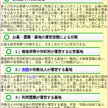
多くの方がお墓参りの目的はご先祖さまに会いに行くことであり、お墓の前
で手を合わせることが先祖供養になると考えられています。先祖供養も間違
いではありませんが、第一の目的はお墓に参りすることでご先祖さまを通し
て私たちが仏教の教えに出会うことです。つまり我々は煩悩の中でしか生き
ることのできない自分に気づき、我々のいのちが無限の智慧と無限の慈悲を
お持ちの阿弥陀仏に生かされている事実に目覚めることです。これにより、
阿弥陀仏に帰依し念仏することによって、今生きているいのちに光があてら
れ、現在のいのちが充実したものとなるのです。
お墓・霊園・墓地の運営形態による分類
お墓を経営形態で分類すると、大きく次の３つに区分できる。
１）都道府県や市町村が運営する公営墓地
都道府県や市区町村の自治体が運営する墓地で一般的に大規模霊園が多い。
使用料や管理料が安く、宗旨・宗派についての制限がない。
２）
寺院
や宗教法人が運営する墓地
宗教法人が運営する
お寺
の境内にある墓地。以前は墓地の基本はお寺の境内
であり、お墓のイメージとして最も定着している形である。お葬式や法事を
行ってくれるお寺が管理運営している墓地なので、親しみやすく安心してお
墓を建てることができる。しかし、信仰している宗旨・宗派でないとお墓を
建てれない場合もあり、お墓のデザインに制約がある場合もある。
３）民間霊園が運営する墓地
宗教法人や行政以外の民間業者が運営する墓地。宗旨・宗派が自由であり、
バリアフリーの霊園や交通のアクセスが良い霊園が多い。