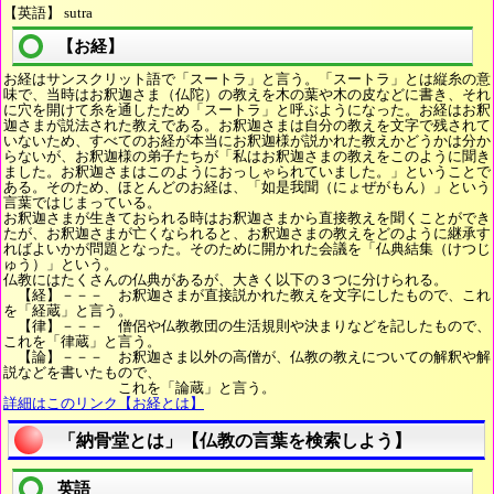
【英語】 sutra
【お経】
お経はサンスクリット語で「スートラ」と言う。「スートラ」とは縦糸の意
味で、当時はお釈迦さま（仏陀）の教えを木の葉や木の皮などに書き、それ
に穴を開けて糸を通したため「スートラ」と呼ぶようになった。お経はお釈
迦さまが説法された教えである。お釈迦さまは自分の教えを文字で残されて
いないため、すべてのお経が本当にお釈迦様が説かれた教えかどうかは分か
らないが、お釈迦様の弟子たちが「私はお釈迦さまの教えをこのように聞き
ました。お釈迦さまはこのようにおっしゃられていました。」ということで
ある。そのため、ほとんどのお経は、「如是我聞（にょぜがもん）」という
言葉ではじまっている。
お釈迦さまが生きておられる時はお釈迦さまから直接教えを聞くことができ
たが、お釈迦さまが亡くなられると、お釈迦さまの教えをどのように継承す
ればよいかが問題となった。そのために開かれた会議を「仏典結集（けつじ
ゅう）」という。
仏教にはたくさんの仏典があるが、大きく以下の３つに分けられる。
【経】－－－ お釈迦さまが直接説かれた教えを文字にしたもので、これ
を「経蔵」と言う。
【律】－－－ 僧侶や仏教教団の生活規則や決まりなどを記したもので、
これを「律蔵」と言う。
【論】－－－ お釈迦さま以外の高僧が、仏教の教えについての解釈や解
説などを書いたもので、
これを「論蔵」と言う。
詳細はこのリンク【お経とは】
「納骨堂とは」【仏教の言葉を検索しよう】
英語