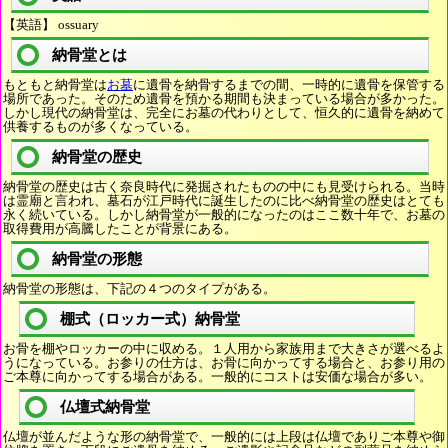
【英語】 ossuary
納骨堂とは
もともと納骨堂は
お墓
に遺骨を納骨するまでの間、一時的に遺骨を保管する
場所であった。そのため遺骨を預かる期間も決まっている場合が多かった。
しかし現代の納骨堂は、完全にお墓の代わりとして、恒久的に遺骨を納めて
供養するものが多くなっている。
納骨堂の歴史
納骨堂の歴史は古く奈良時代に発掘されたものの中にも見受けられる。当時
は霊廟と言われ、墓石が江戸時代に誕生したのに比べ納骨堂の歴史はとても
永く続いている。しかし納骨堂が一般的になったのはここ数十年で、お墓の
取得費用が高騰したことが背景にある。
納骨堂の形態
納骨堂の形態は、下記の４つのタイプがある。
棚式（ロッカー式）納骨堂
お骨を棚やロッカーの中に収める。１人用から家族用まで大きさが選べるよ
うになっている。お参りの仕方は、お骨に向かってする場合と、お参り用の
ご本尊に向かってする場合がある。一般的にコストは安価な場合が多い。
仏壇式納骨堂
仏壇が並んだような形の納骨堂で、一般的には上段は仏壇でありご本尊や御