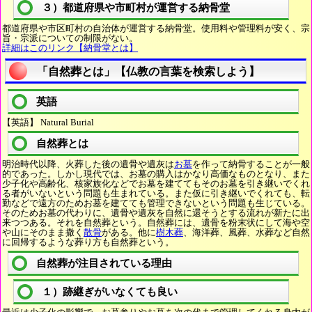
３）都道府県や市町村が運営する納骨堂
都道府県や市区町村の自治体が運営する納骨堂。使用料や管理料が安く、宗
旨・宗派についての制限がない。
詳細はこのリンク【納骨堂とは】
「自然葬とは」【仏教の言葉を検索しよう】
英語
【英語】 Natural Burial
自然葬とは
明治時代以降、火葬した後の遺骨や遺灰は
お墓
を作って納骨することが一般
的であった。しかし現代では、お墓の購入はかなり高価なものとなり、また
少子化や高齢化、核家族化などでお墓を建ててもそのお墓を引き継いでくれ
る者がいないという問題も生まれている。また仮に引き継いでくれても、転
勤などで遠方のためお墓を建てても管理できないという問題も生じている。
そのためお墓の代わりに、遺骨や遺灰を自然に還そうとする流れが新たに出
来つつある。それを自然葬という。自然葬には、遺骨を粉末状にして海や空
や山にそのまま撒く
散骨
がある。他に
樹木葬
、海洋葬、風葬、水葬など自然
に回帰するような葬り方も自然葬という。
自然葬が注目されている理由
１）跡継ぎがいなくても良い