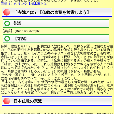
ように、埋葬した場所に樹木を植えたりプレートを置いたりする。
詳細はこのリンク【樹木葬とは】
「寺院とは」【仏教の言葉を検索しよう】
英語
【英語】 (Buddhist) temple
【寺院】
仏閣、僧院ともいう。一般的には仏教において、仏像を安置し僧侶などが住
み、仏道の研究や布教活動のための修行や儀式を行う場として用いる建物を
指す。しかし、広くはイスラム教やキリスト教などの礼拝堂のことも指す。
寺院のはじまりは、インドでお釈迦さま（釈尊・仏陀）とその弟子たちが修
行していた建物である。当時は、「仏道に精進する舎」の精と舎を取って
「精舎」と呼ばれていた。これら建物はお釈迦さまの教えを信ずる人々の寄
進によって建てられた。中でも、王舎城（おうしゃじょう）の竹林（ちくり
ん）精舎と舎衛城（しゃえいじょう）の祇園（ぎおん）精舎が有名。
その後中国では、「寺」とはもともと「役所」のことを意味したが、のち
に僧侶が住む所をすべて「寺」とよぶようになった。
日本では、古くは山の中に僧侶の修行の場として寺院が建てられたが、の
ちに寺院は人々の住む町の中につくられ、城下町にも寺院が造られた。江戸
時代には、キリスト教を禁止するため、人々はいずれかの寺院に属さなけれ
ばならないとする檀家（だんか）制度ができ寺院は身近なものとなった。
日本仏教の宗派