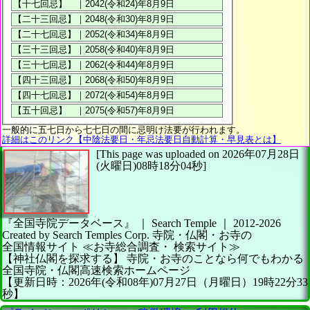
一般的に五七日から七七日の間に忌明け法要が行われます。
詳細はこのリンク【中陰法要日・年忌法要日自動計算・早見表とは】
[This page was uploaded on 2026年07月28日
(火曜日)08時18分04秒]
『全国寺院データベース』 ｜ Search Temple
｜
2012-2026
Created by
Search Temples Corp.
寺院・仏閣・お寺の
全国情報サイト
≪お寺総合調査・
検索サイト≫
【神社仏閣を探求する】
寺院・お寺のことなら何でもわかる
全国寺院・仏閣高速検索ホームページ
【更新日時：2026年(令和08年)07月27日（月曜日）19時22分33
秒】