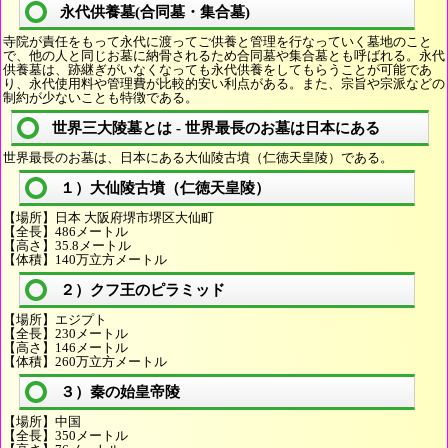
永代供養墓(合同墓・集合墓)
寺院が責任をもって永代に渡ってご供養と管理を行なっていく墓地のこと
で、他の人と同じお墓に納骨されるため合同墓や集合墓とも呼ばれる。永代
供養墓は、跡継ぎがいなくなっても永代供養をしてもらうことが可能であ
り、永代使用料や管理費が比較的安い利点がある。また、宗旨や宗派などの
制約が少ないことも特徴である。
世界三大陵墓とは - 世界最長のお墓は日本にある
世界最長のお墓は、日本にある大仙陵古墳（仁徳天皇陵）である。
１）大仙陵古墳（仁徳天皇陵）
【場所】日本 大阪府堺市堺区大仙町
【全長】486メートル
【高さ】35.8メートル
【体積】140万立方メートル
２）クフ王のピラミッド
【場所】エジプト
【全長】230メートル
【高さ】146メートル
【体積】260万立方メートル
３）秦の始皇帝陵
【場所】中国
【全長】350メートル