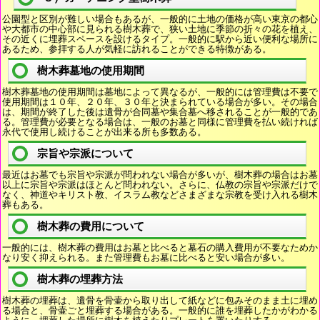
公園型と区別が難しい場合もあるが、一般的に土地の価格が高い東京の都心
や大都市の中心部に見られる樹木葬で、狭い土地に季節の折々の花を植え、
その近くに埋葬スペースを設けるタイプ。一般的に駅から近い便利な場所に
あるため、参拝する人が気軽に訪れることができる特徴がある。
樹木葬墓地の使用期間
樹木葬墓地の使用期間は墓地によって異なるが、一般的には管理費は不要で
使用期間は１０年、２０年、３０年と決まられている場合が多い。その場合
は、期間が終了した後は遺骨が合同墓や集合墓へ移されることが一般的であ
る。管理費が必要となる場合は、一般のお墓と同様に管理費を払い続ければ
永代で使用し続けることが出来る所も多数ある。
宗旨や宗派について
最近はお墓でも宗旨や宗派が問われない場合が多いが、樹木葬の場合はお墓
以上に宗旨や宗派はほとんど問われない。さらに、仏教の宗旨や宗派だけで
なく、神道やキリスト教、イスラム教などさまざまな宗教を受け入れる樹木
葬もある。
樹木葬の費用について
一般的には、樹木葬の費用はお墓と比べると墓石の購入費用が不要なためか
なり安く抑えられる。また管理費もお墓に比べると安い場合が多い。
樹木葬の埋葬方法
樹木葬の埋葬は、遺骨を骨壷から取り出して紙などに包みそのまま土に埋め
る場合と、骨壷ごと埋葬する場合がある。一般的に誰を埋葬したかがわかる