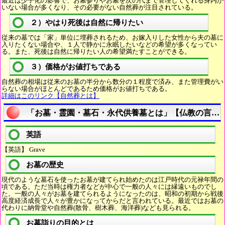
最近は少子化の影響で、お墓参りやお墓を次の代まで管理してくれる身内が
いない場合が多くなり、その必要がない自然葬が注目されている。
２）やはり死後は自然に帰りたい
従来の墓では「家」単位に埋葬されるため、お嫁入りした女性から夫の墓に
入りたくない場合や、１人で静かに永眠したいなどの希望が多くなってい
る。また、死後は自然に帰りたい人の希望満たすことができる。
３）価格がお値打ちである
自然葬の相場は従来のお墓の半分から数分の１程度で済み、また管理費がい
らない場合がほとんどであるため価格がお値打ちである。
詳細はこのリンク【自然葬とは】
「お墓・霊園・墓石・永代供養墓とは」【仏教の言葉
英語
【英語】 Grave
お墓の歴史
現代のような墓石を使ったお墓が建てられ始めたのは江戸時代の元禄年間の
頃である。ただ当時は権力者などが中心で一般の人々には縁遠いものでし
た。一般の人々がお墓を建てられるようになったのは、昭和の初期から戦後
高度経済成長で人々が豊かになってからだと言われている。最近ではお墓の
代わりに納骨堂や自然葬(散骨、樹木葬、海洋葬)なども見られる。
お墓詣りの目的とは