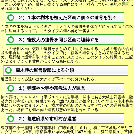
合致した埋葬形式である。ただ、１人１人の遺骨に対して樹木を植えるスペ
ースが必要なため、費用が高くなる傾向にあり、対応している墓地や霊園は
それほど多くない。
２）１本の樹木を植えた区画に個々の遺骨を別々に埋葬
１本の樹木を植えた大区画に、１人１人の遺骨を骨壺などに入れて個々の区
画に埋葬するタイプ。このタイプの樹木葬が一番多い。
３）複数人の遺骨を同じ区画に埋葬する
１つの納骨区画に複数の遺骨をまとめて共同で埋葬する。お墓の場合の合同
墓や集合墓に当たる。このタイプでは、複数の遺骨をまとめて納骨するた
め、埋葬後は遺骨を取り出すことが出来ません。このタイプの特徴は、上記
の２タイプよりも費用が安くなる傾向にある。
樹木葬の運営形態による分類
運営形態による違いは大きく以下の３つに分けられる。
１）寺院やお寺や宗教法人が運営
樹木葬は、１９９９年（平成１１）に岩手県一関市にある大慈山祥雲寺（臨
済宗妙心寺派）のご住職である千坂げん峰氏が荒廃していた里山を樹木葬墓
地にしたのが始まりとされ、樹木葬の始めのころはすべてがこの運営形態で
あった。現在でも樹木葬の運営形態の主流を占めている。
２）都道府県や市町村が運営
東京都立小平霊園（東京都東村山市萩山町1-16-1）、横浜市営墓地メモリア
ルグリーン（神奈川県横浜市戸塚区俣野町1367番地1）、愛知県長久手市卯