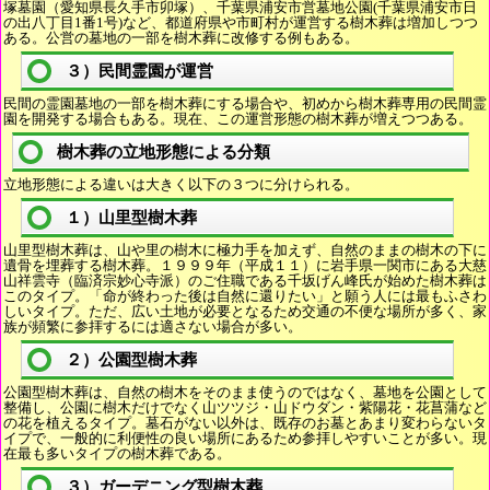
塚墓園（愛知県長久手市卯塚）、千葉県浦安市営墓地公園(千葉県浦安市日
の出八丁目1番1号)など、都道府県や市町村が運営する樹木葬は増加しつつ
ある。公営の墓地の一部を樹木葬に改修する例もある。
３）民間霊園が運営
民間の霊園墓地の一部を樹木葬にする場合や、初めから樹木葬専用の民間霊
園を開発する場合もある。現在、この運営形態の樹木葬が増えつつある。
樹木葬の立地形態による分類
立地形態による違いは大きく以下の３つに分けられる。
１）山里型樹木葬
山里型樹木葬は、山や里の樹木に極力手を加えず、自然のままの樹木の下に
遺骨を埋葬する樹木葬。１９９９年（平成１１）に岩手県一関市にある大慈
山祥雲寺（臨済宗妙心寺派）のご住職である千坂げん峰氏が始めた樹木葬は
このタイプ。「命が終わった後は自然に還りたい」と願う人には最もふさわ
しいタイプ。ただ、広い土地が必要となるため交通の不便な場所が多く、家
族が頻繁に参拝するには適さない場合が多い。
２）公園型樹木葬
公園型樹木葬は、自然の樹木をそのまま使うのではなく、墓地を公園として
整備し、公園に樹木だけでなく山ツツジ・山ドウダン・紫陽花・花菖蒲など
の花を植えるタイプ。墓石がない以外は、既存のお墓とあまり変わらないタ
イプで、一般的に利便性の良い場所にあるため参拝しやすいことが多い。現
在最も多いタイプの樹木葬である。
３）ガーデニング型樹木葬