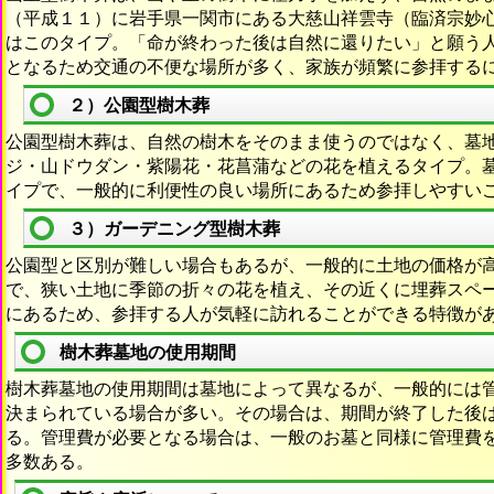
（平成１１）に岩手県一関市にある大慈山祥雲寺（臨済宗妙
はこのタイプ。「命が終わった後は自然に還りたい」と願う
となるため交通の不便な場所が多く、家族が頻繁に参拝する
２）公園型樹木葬
公園型樹木葬は、自然の樹木をそのまま使うのではなく、墓
ジ・山ドウダン・紫陽花・花菖蒲などの花を植えるタイプ。
イプで、一般的に利便性の良い場所にあるため参拝しやすい
３）ガーデニング型樹木葬
公園型と区別が難しい場合もあるが、一般的に土地の価格が
で、狭い土地に季節の折々の花を植え、その近くに埋葬スペ
にあるため、参拝する人が気軽に訪れることができる特徴が
樹木葬墓地の使用期間
樹木葬墓地の使用期間は墓地によって異なるが、一般的には
決まられている場合が多い。その場合は、期間が終了した後
る。管理費が必要となる場合は、一般のお墓と同様に管理費
多数ある。