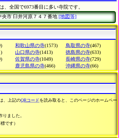
は、全国で6973番目に多い寺院です。
中央市
臼井河原７４７番地
[地図等]
)
和歌山県の寺
(1573)
鳥取県の寺
(467)
)
山口県の寺
(1413)
徳島県の寺
(633)
)
佐賀県の寺
(1049)
長崎県の寺
(729)
鹿児島県の寺
(466)
沖縄県の寺
(66)
は、上記の
QRコード
を読み取ると、このページのホームペー
作りました。
商標です）