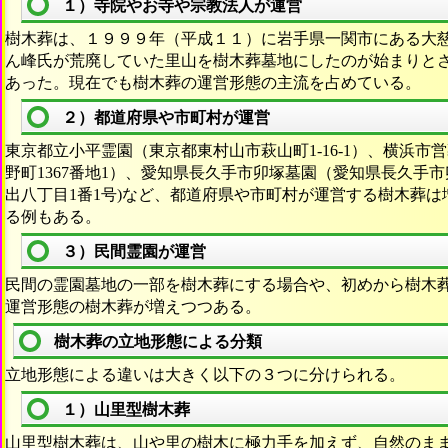
１）寺院やお寺や宗教法人が運営
樹木葬は、１９９９年（平成１１）に岩手県一関市にある大
ん峰氏が荒廃していた里山を樹木葬墓地にしたのが始まりと
あった。現在でも樹木葬の運営形態の主流を占めている。
２）都道府県や市町村が運営
東京都立小平霊園（東京都東村山市萩山町1-16-1）、横浜
野町1367番地1）、愛知県長久手市卯塚墓園（愛知県長久手
出八丁目1番1号)など、都道府県や市町村が運営する樹木葬
る例もある。
３）民間霊園が運営
民間の霊園墓地の一部を樹木葬にする場合や、初めから樹木
運営形態の樹木葬が増えつつある。
樹木葬の立地形態による分類
立地形態による違いは大きく以下の３つに分けられる。
１）山里型樹木葬
山里型樹木葬は、山や里の樹木に極力手を加えず、自然のま