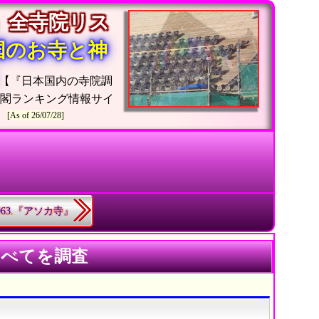
」全寺院リス
国のお寺と神
【『日本国内の寺院調
閣ランキング情報サイ
[As of 26/07/28]
1063.『アソカ寺』
すべてを調査