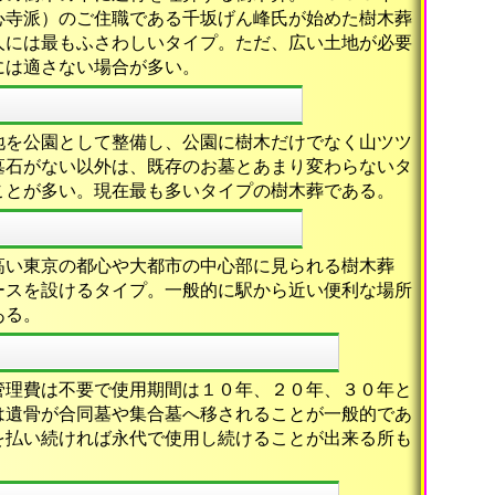
心寺派）のご住職である千坂げん峰氏が始めた樹木葬
人には最もふさわしいタイプ。ただ、広い土地が必要
には適さない場合が多い。
地を公園として整備し、公園に樹木だけでなく山ツツ
墓石がない以外は、既存のお墓とあまり変わらないタ
ことが多い。現在最も多いタイプの樹木葬である。
高い東京の都心や大都市の中心部に見られる樹木葬
ースを設けるタイプ。一般的に駅から近い便利な場所
ある。
管理費は不要で使用期間は１０年、２０年、３０年と
は遺骨が合同墓や集合墓へ移されることが一般的であ
を払い続ければ永代で使用し続けることが出来る所も