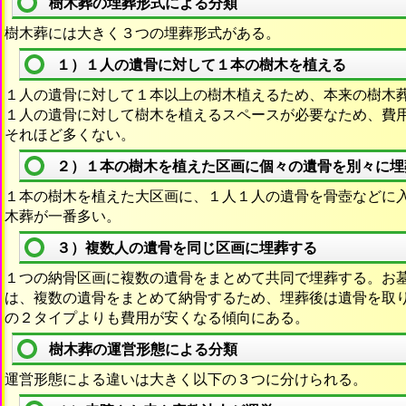
樹木葬の埋葬形式による分類
樹木葬には大きく３つの埋葬形式がある。
１）１人の遺骨に対して１本の樹木を植える
１人の遺骨に対して１本以上の樹木植えるため、本来の樹木
１人の遺骨に対して樹木を植えるスペースが必要なため、費
それほど多くない。
２）１本の樹木を植えた区画に個々の遺骨を別々に埋
１本の樹木を植えた大区画に、１人１人の遺骨を骨壺などに
木葬が一番多い。
３）複数人の遺骨を同じ区画に埋葬する
１つの納骨区画に複数の遺骨をまとめて共同で埋葬する。お
は、複数の遺骨をまとめて納骨するため、埋葬後は遺骨を取
の２タイプよりも費用が安くなる傾向にある。
樹木葬の運営形態による分類
運営形態による違いは大きく以下の３つに分けられる。