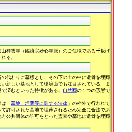
慈山祥雲寺（臨済宗妙心寺派）のご住職である千坂げ
される。
石の代わりに墓標とし、その下の土の中に遺骨を埋葬
ない新しい墓地として環境面でも注目されている。ま
用で済むといった特徴がある。
自然葬
の１つの形態で
骨は「
墓地、埋葬等に関する法律
」の枠外で行われて
って許可された墓地で埋葬されるため完全に合法であ
地方公共団体の許可をとった霊園や墓地に遺骨を埋葬