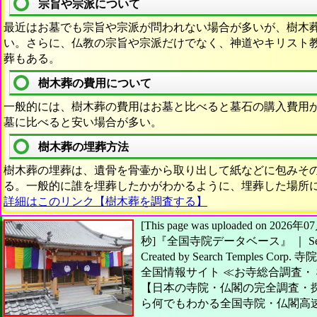
宗旨や宗派について
最近はお墓でも宗旨や宗派が問われない場合が多いが、樹木
い。さらに、仏教の宗旨や宗派だけでなく、神道やキリスト
葬もある。
樹木葬の費用について
一般的には、樹木葬の費用はお墓と比べると墓石の購入費用
墓に比べると安い場合が多い。
樹木葬の埋葬方法
樹木葬の埋葬は、遺骨を骨壷から取り出して紙などに包みそ
る。一般的に誰を埋葬したかがわかるように、埋葬した場所
詳細はこのリンク【樹木葬を調査する】
[This page was uploaded on 20
秒]
『全国寺院データベース』 ｜ Searc
Created by
Search Temples Corp.
寺院
全国情報サイト
≪お寺総合調査・
【日本の寺院・仏閣の完全調査・
ら何でもわかる全国寺院・仏閣高