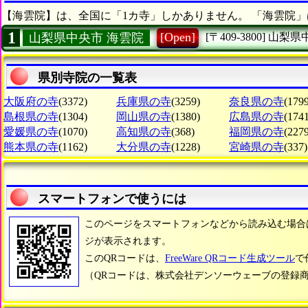
【海雲院】は、全国に「1カ寺」しかありません。 「海雲院」
1
[Open]
山梨県中央市 海雲院
[〒409-3800]
山梨県
県別寺院の一覧表
大阪府の寺
(3372)
兵庫県の寺
(3259)
奈良県の寺
(1799
島根県の寺
(1304)
岡山県の寺
(1380)
広島県の寺
(1741
愛媛県の寺
(1070)
高知県の寺
(368)
福岡県の寺
(2279
熊本県の寺
(1162)
大分県の寺
(1228)
宮崎県の寺
(337)
スマートフォンで使うには
このページをスマートフォンなどから読み込む場合
ジが表示されます。
このQRコードは、
FreeWare QRコード生成ツール
で
（QRコードは、株式会社デンソーウェーブの登録