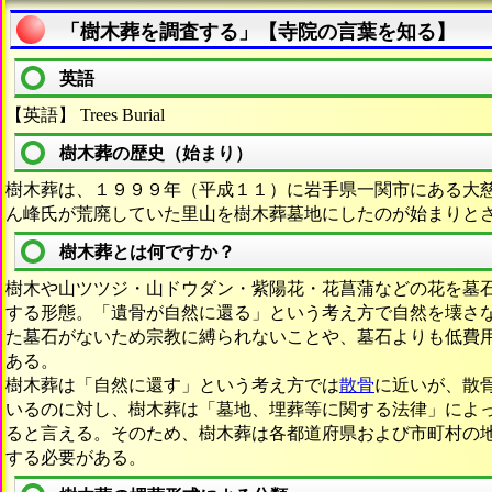
「樹木葬を調査する」【寺院の言葉を知る】
英語
【英語】 Trees Burial
樹木葬の歴史（始まり）
樹木葬は、１９９９年（平成１１）に岩手県一関市にある大
ん峰氏が荒廃していた里山を樹木葬墓地にしたのが始まりと
樹木葬とは何ですか？
樹木や山ツツジ・山ドウダン・紫陽花・花菖蒲などの花を墓
する形態。「遺骨が自然に還る」という考え方で自然を壊さ
た墓石がないため宗教に縛られないことや、墓石よりも低費
ある。
樹木葬は「自然に還す」という考え方では
散骨
に近いが、散
いるのに対し、樹木葬は「墓地、埋葬等に関する法律」によ
ると言える。そのため、樹木葬は各都道府県および市町村の
する必要がある。