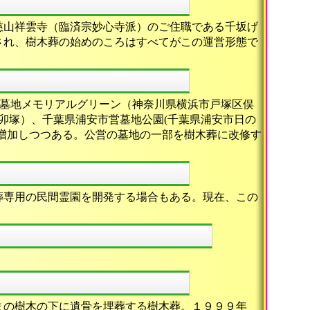
慈山祥雲寺（臨済宗妙心寺派）のご住職である千坂げ
され、樹木葬の始めのころはすべてがこの運営形態で
市営墓地メモリアルグリーン（神奈川県横浜市戸塚区俣
市卯塚）、千葉県浦安市営墓地公園(千葉県浦安市日の
は増加しつつある。公営の墓地の一部を樹木葬に改修す
葬専用の民間霊園を開発する場合もある。現在、この
まの樹木の下に遺骨を埋葬する樹木葬。１９９９年