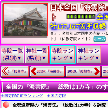
日本全国「海雲院
ト
全
社157,167箇所収録
査』：名前別日本国中の寺院・仏
ト】《仏教寺院メイト》
ホーム
寺院一覧
神社一覧
寺院ラン
神社ラン
(県別)▼
(県別)▼
キング▼
キング▼
1.『観音寺』
20167.『海栄寺』
20169.『改觀寺』
2
全国の『海雲院』「総数は1カ寺」の
全国寺院名前ランキング
全国の寺院
全都道府県の『海雲院』《総数は1カ寺》を調査