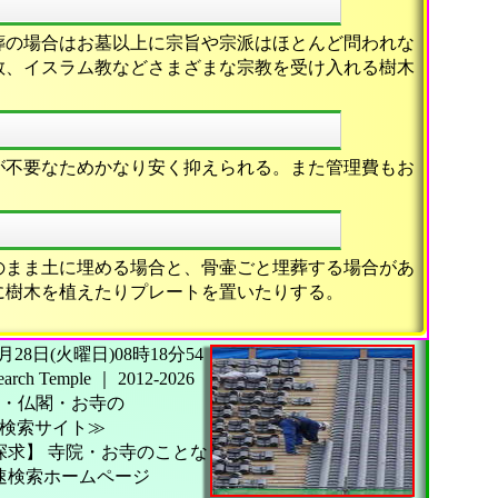
葬の場合はお墓以上に宗旨や宗派はほとんど問われな
教、イスラム教などさまざまな宗教を受け入れる樹木
が不要なためかなり安く抑えられる。また管理費もお
のまま土に埋める場合と、骨壷ごと埋葬する場合があ
に樹木を植えたりプレートを置いたりする。
26年07月28日(火曜日)08時18分54
h Temple
｜
2012-2026
・仏閣・お寺の
検索サイト≫
探求】
寺院・お寺のことな
速検索ホームページ