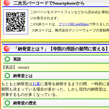
二次元バーコードでSmartphoneから
このページをスマートフォンなどから読み込む場合
ジが表示されます。
このQRコードは、
フリーQRCodeMaker
で作りまし
（QRコードは、株式会社デンソーウェーブの登録
「納骨堂とは？」【寺院の用語の疑問に答える
英語
【英語】 ossuary
納骨堂とは
もともと納骨堂は
お墓
に遺骨を納骨するまでの間、一時的に
期間も決まっている場合が多かった。しかし現代の納骨堂は
供養するものが多くなっている。
納骨堂の歴史