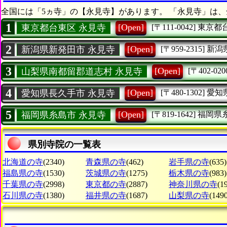
全国には「5ヵ寺」の【永見寺】があります。 「永見寺」は、
1
[Open]
東京都台東区 永見寺
[〒111-0042]
東京都
2
[Open]
新潟県新発田市 永見寺
[〒959-2315]
新潟
3
[Open]
山梨県南都留郡道志村 永見寺
[〒402-020
4
[Open]
愛知県長久手市 永見寺
[〒480-1302]
愛知
5
[Open]
福岡県糸島市 永見寺
[〒819-1642]
福岡県
県別寺院の一覧表
北海道の寺
(2340)
青森県の寺
(462)
岩手県の寺
(635)
福島県の寺
(1530)
茨城県の寺
(1275)
栃木県の寺
(983)
千葉県の寺
(2998)
東京都の寺
(2887)
神奈川県の寺
(1
石川県の寺
(1380)
福井県の寺
(1687)
山梨県の寺
(1490