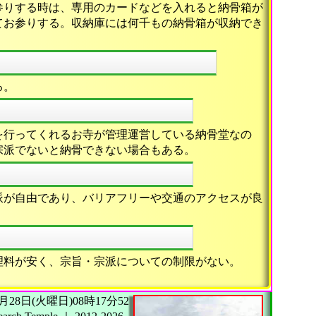
参りする時は、専用のカードなどを入れると納骨箱が
てお参りする。収納庫には何千もの納骨箱が収納でき
る。
を行ってくれるお寺が管理運営している納骨堂なの
宗派でないと納骨できない場合もある。
派が自由であり、バリアフリーや交通のアクセスが良
理料が安く、宗旨・宗派についての制限がない。
26年07月28日(火曜日)08時17分52