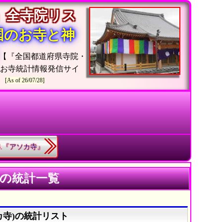
」全寺院リス
国のお寺と神
【『全国都道府県寺院・
お寺統計情報発信サイ
[As of 26/07/28]
63.『アソカ寺』
》の統計一覧
カ寺)の統計リスト