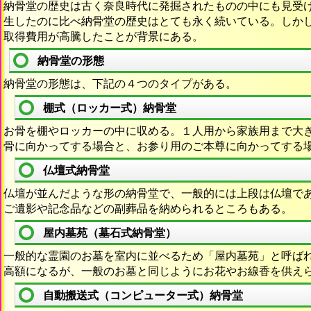
納骨堂の歴史は古く奈良時代に発掘されたものの中にも見受
生したのに比べ納骨堂の歴史はとても永く続いている。しか
取得費用が高騰したことが背景にある。
納骨堂の形態
納骨堂の形態は、下記の４つのタイプがある。
棚式（ロッカー式）納骨堂
お骨を棚やロッカーの中に収める。１人用から家族用まで大
骨に向かってする場合と、お参り用のご本尊に向かってする
仏壇式納骨堂
仏壇が並んだような形の納骨堂で、一般的には上段は仏壇で
ご遺影や記念品などの副葬品を納められるところもある。
屋内墓苑（墓石式納骨堂）
一般的な霊園のお墓を室内に並べるため「屋内墓苑」と呼ば
高額になるが、一般のお墓と同じようにお花やお線香を供え
自動搬送式（コンピューター式）納骨堂