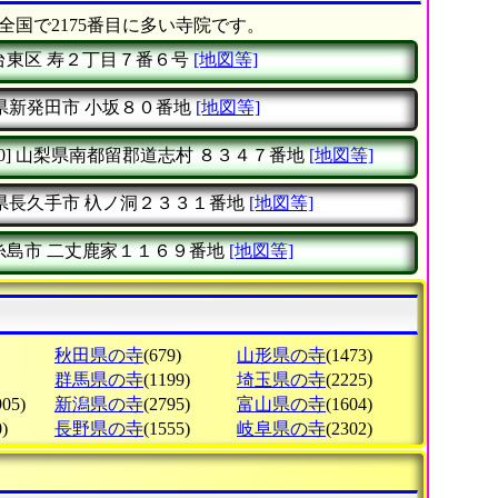
全国で2175番目に多い寺院です。
台東区
寿２丁目７番６号
[地図等]
県新発田市
小坂８０番地
[地図等]
0]
山梨県南都留郡道志村
８３４７番地
[地図等]
県長久手市
杁ノ洞２３３１番地
[地図等]
糸島市
二丈鹿家１１６９番地
[地図等]
秋田県の寺
(679)
山形県の寺
(1473)
群馬県の寺
(1199)
埼玉県の寺
(2225)
905)
新潟県の寺
(2795)
富山県の寺
(1604)
)
長野県の寺
(1555)
岐阜県の寺
(2302)