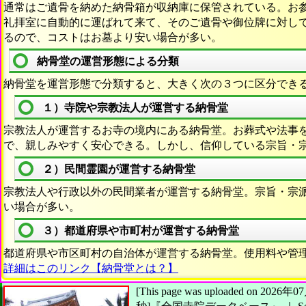
通常はご遺骨を納めた納骨箱が収納庫に保管されている。お
礼拝室に自動的に運ばれて来て、そのご遺骨や御位牌に対し
るので、コストはお墓より安い場合が多い。
納骨堂の運営形態による分類
納骨堂を運営形態で分類すると、大きく次の３つに区分でき
１）寺院や宗教法人が運営する納骨堂
宗教法人が運営するお寺の境内にある納骨堂。お葬式や法事
で、親しみやすく安心できる。しかし、信仰している宗旨・
２）民間霊園が運営する納骨堂
宗教法人や行政以外の民間業者が運営する納骨堂。宗旨・宗
い場合が多い。
３）都道府県や市町村が運営する納骨堂
都道府県や市区町村の自治体が運営する納骨堂。使用料や管
詳細はこのリンク【納骨堂とは？】
[This page was uploaded on 20