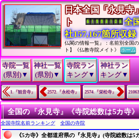
日本全国「永見寺
ト
全
社157,167箇所収録
仏閣の情報一覧』：名前別全国の
ト】《仏教寺院メイト》
ホーム
寺院一覧
神社一覧
寺院ラン
神社ラン
(県別)▼
(県別)▼
キング▼
キング▼
1.『観音寺』
2572.『永松寺』
2574.『栄松寺』
210
全国の『永見寺』《寺院総数は5カ寺
全国寺院名前ランキング
全国の寺院
《5カ寺》全都道府県の『永見寺』(寺院総数は5