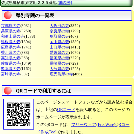
佐賀県鳥栖市
姫方町２２５番地
[地図等]
県別寺院の一覧表
京都府の寺
(3031)
大阪府の寺
(3372)
兵庫県の寺
(3259)
奈良県の寺
(1799)
和歌山県の寺
(1573)
鳥取県の寺
(467)
島根県の寺
(1304)
岡山県の寺
(1380)
広島県の寺
(1741)
山口県の寺
(1413)
香川県の寺
(883)
愛媛県の寺
(1070)
高知県の寺
(368)
福岡県の寺
(2279)
佐賀県の寺
(1049)
長崎県の寺
(729)
熊本県の寺
(1162)
大分県の寺
(1228)
宮崎県の寺
(337)
鹿児島県の寺
(466)
QRコードで利用するには
このページをスマートフォンなどから読み込む場合
は、上記の
QRコード
を読み取ると、このページの
ホームページが表示されます。
このQRコードは、
フリーウェア(FreeWare)QRコー
ド作成Tool
で作りました。