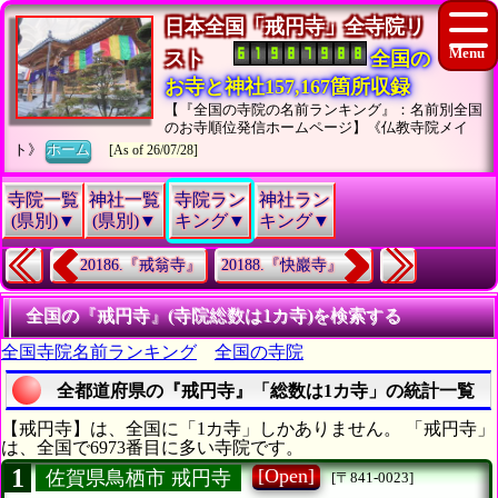
日本全国「戒円寺」全寺院リ
スト
全国の
お寺と神社157,167箇所収録
【『全国の寺院の名前ランキング』：名前別全国
のお寺順位発信ホームページ】《仏教寺院メイ
ト》
ホーム
[As of 26/07/28]
寺院一覧
神社一覧
寺院ラン
神社ラン
(県別)▼
(県別)▼
キング▼
キング▼
20186.『戒翁寺』
20188.『快巖寺』
全国の『戒円寺』(寺院総数は1カ寺)を検索する
全国寺院名前ランキング
全国の寺院
全都道府県の『戒円寺』「総数は1カ寺」の統計一覧
【戒円寺】は、全国に「1カ寺」しかありません。 「戒円寺」
は、全国で6973番目に多い寺院です。
1
[Open]
佐賀県鳥栖市 戒円寺
[〒841-0023]