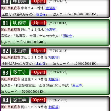
80
[Open]
明信寺
[〒719-3202]
岡山県真庭市
中島２４６番地
[地図等]
全国1,429位(8カ寺)の『
明信寺
』
法人コード=「8260005008451」
81
[Open]
明徳寺
[〒717-0013]
岡山県真庭市
勝山７１３番地
[地図等]
宗派名=『臨済宗』
全国386位(29カ寺)の『
明徳寺
』
法人コード=「7260005008403」
82
[Open]
木山寺
[〒719-3142]
岡山県真庭市
木山１２１２番地
[地図等]
全国6,973位(1カ寺)の『
木山寺
』
法人コード=「1260005008490」
83
[Open]
薬王寺
[〒719-3227]
岡山県真庭市
台金屋１９３番地
[地図等]
宗派名=『真言宗御室派』
全国59位(106カ寺)の『
薬王寺
』
法人コード=「5260005008454」
84
[Open]
薬王寺
[〒716-1431]
岡山県真庭市
阿口１６５８番地
[地図等]