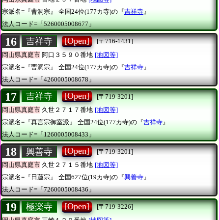
宗派名=『曹洞宗』
全国24位(177カ寺)の『
吉祥寺
』
法人コード=「5260005008677」
16
[Open]
吉祥寺
[〒716-1431]
岡山県真庭市
阿口３５９０番地
[地図等]
宗派名=『曹洞宗』
全国24位(177カ寺)の『
吉祥寺
』
法人コード=「4260005008678」
17
[Open]
吉祥寺
[〒719-3201]
岡山県真庭市
久世２７１７番地
[地図等]
宗派名=『真言宗御室派』
全国24位(177カ寺)の『
吉祥寺
』
法人コード=「1260005008433」
18
[Open]
興善寺
[〒719-3201]
岡山県真庭市
久世２７１５番地
[地図等]
宗派名=『日蓮宗』
全国627位(19カ寺)の『
興善寺
』
法人コード=「7260005008436」
19
[Open]
極楽寺
[〒719-3226]