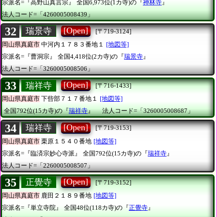
宗派名=『高野山真言宗』
全国6,973位(1カ寺)の『
神林寺
』
法人コード=「4260005008439」
32
[Open]
瑞景寺
[〒719-3124]
岡山県真庭市
中河内１７８３番地１
[地図等]
宗派名=『曹洞宗』
全国4,418位(2カ寺)の『
瑞景寺
』
法人コード=「3260005008506」
33
[Open]
瑞祥寺
[〒716-1433]
岡山県真庭市
下呰部７１７番地１
[地図等]
全国792位(15カ寺)の『
瑞祥寺
』
法人コード=「3260005008687」
34
[Open]
瑞祥寺
[〒719-3153]
岡山県真庭市
栗原１５４０番地
[地図等]
宗派名=『臨済宗妙心寺派』
全国792位(15カ寺)の『
瑞祥寺
』
法人コード=「2260005008507」
35
[Open]
正覺寺
[〒719-3152]
岡山県真庭市
鹿田２１８９番地
[地図等]
宗派名=『単立寺院』
全国48位(118カ寺)の『
正覺寺
』