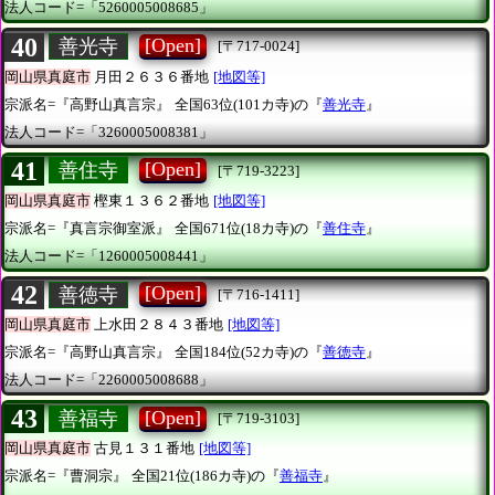
法人コード=「5260005008685」
40
[Open]
善光寺
[〒717-0024]
岡山県真庭市
月田２６３６番地
[地図等]
宗派名=『高野山真言宗』
全国63位(101カ寺)の『
善光寺
』
法人コード=「3260005008381」
41
[Open]
善住寺
[〒719-3223]
岡山県真庭市
樫東１３６２番地
[地図等]
宗派名=『真言宗御室派』
全国671位(18カ寺)の『
善住寺
』
法人コード=「1260005008441」
42
[Open]
善徳寺
[〒716-1411]
岡山県真庭市
上水田２８４３番地
[地図等]
宗派名=『高野山真言宗』
全国184位(52カ寺)の『
善徳寺
』
法人コード=「2260005008688」
43
[Open]
善福寺
[〒719-3103]
岡山県真庭市
古見１３１番地
[地図等]
宗派名=『曹洞宗』
全国21位(186カ寺)の『
善福寺
』