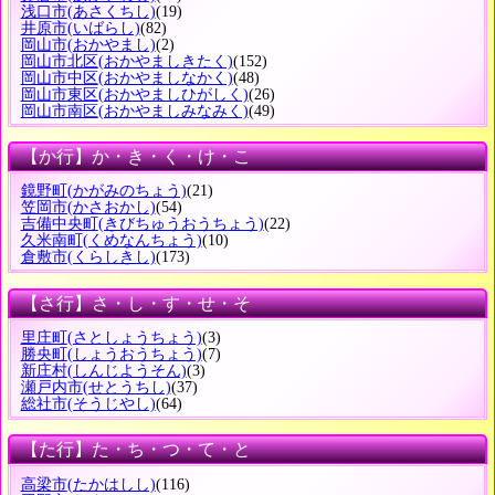
浅口市
(あさくちし)
(19)
井原市
(いばらし)
(82)
岡山市
(おかやまし)
(2)
岡山市北区
(おかやましきたく)
(152)
岡山市中区
(おかやましなかく)
(48)
岡山市東区
(おかやましひがしく)
(26)
岡山市南区
(おかやましみなみく)
(49)
【か行】か・き・く・け・こ
鏡野町
(かがみのちょう)
(21)
笠岡市
(かさおかし)
(54)
吉備中央町
(きびちゅうおうちょう)
(22)
久米南町
(くめなんちょう)
(10)
倉敷市
(くらしきし)
(173)
【さ行】さ・し・す・せ・そ
里庄町
(さとしょうちょう)
(3)
勝央町
(しょうおうちょう)
(7)
新庄村
(しんじようそん)
(3)
瀬戸内市
(せとうちし)
(37)
総社市
(そうじやし)
(64)
【た行】た・ち・つ・て・と
高梁市
(たかはしし)
(116)