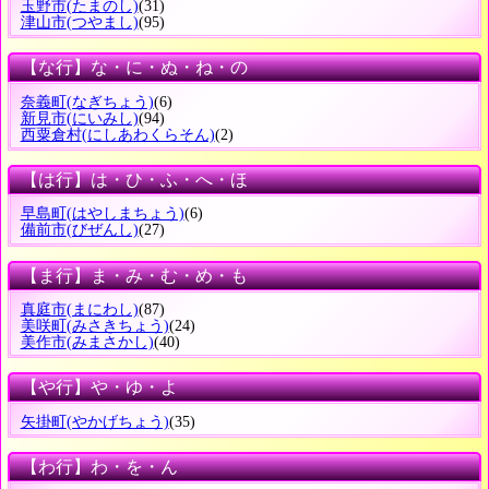
玉野市
(たまのし)
(31)
津山市
(つやまし)
(95)
【な行】な・に・ぬ・ね・の
奈義町
(なぎちょう)
(6)
新見市
(にいみし)
(94)
西粟倉村
(にしあわくらそん)
(2)
【は行】は・ひ・ふ・へ・ほ
早島町
(はやしまちょう)
(6)
備前市
(びぜんし)
(27)
【ま行】ま・み・む・め・も
真庭市
(まにわし)
(87)
美咲町
(みさきちょう)
(24)
美作市
(みまさかし)
(40)
【や行】や・ゆ・よ
矢掛町
(やかげちょう)
(35)
【わ行】わ・を・ん