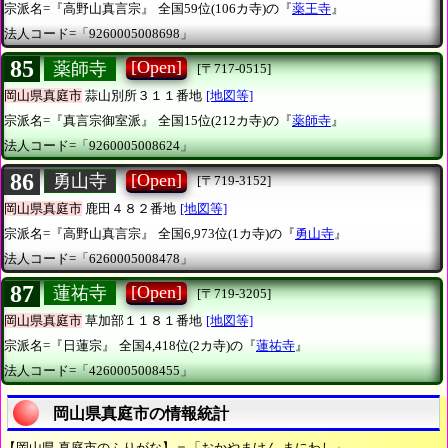
宗派名=『高野山真言宗』
全国59位(106カ寺)の『
薬王寺
』
法人コード=「9260005008698」
85
[Open]
薬師寺
[〒717-0515]
岡山県真庭市
蒜山別所３１１番地
[地図等]
宗派名=『真言宗御室派』
全国15位(212カ寺)の『
薬師寺
』
法人コード=「9260005008624」
86
[Open]
勇山寺
[〒719-3152]
岡山県真庭市
鹿田４８２番地
[地図等]
宗派名=『高野山真言宗』
全国6,973位(1カ寺)の『
勇山寺
』
法人コード=「6260005008478」
87
[Open]
蓮祐寺
[〒719-3205]
岡山県真庭市
草加部１１８１番地
[地図等]
宗派名=『日蓮宗』
全国4,418位(2カ寺)の『
蓮祐寺
』
法人コード=「4260005008455」
岡山県真庭市の情報統計
【岡山県 真庭市のふりがな】＝「おかやまけん まにわし」