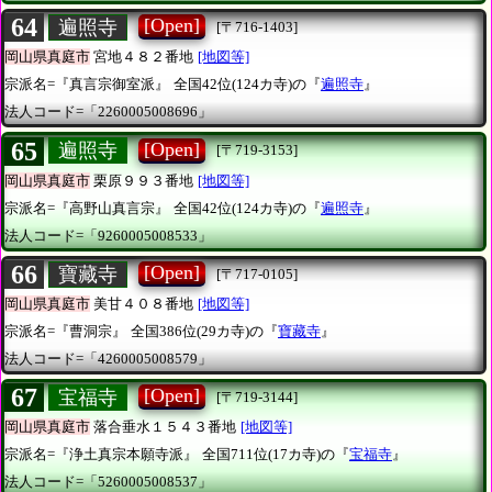
64
[Open]
遍照寺
[〒716-1403]
岡山県真庭市
宮地４８２番地
[地図等]
宗派名=『真言宗御室派』
全国42位(124カ寺)の『
遍照寺
』
法人コード=「2260005008696」
65
[Open]
遍照寺
[〒719-3153]
岡山県真庭市
栗原９９３番地
[地図等]
宗派名=『高野山真言宗』
全国42位(124カ寺)の『
遍照寺
』
法人コード=「9260005008533」
66
[Open]
寶藏寺
[〒717-0105]
岡山県真庭市
美甘４０８番地
[地図等]
宗派名=『曹洞宗』
全国386位(29カ寺)の『
寶藏寺
』
法人コード=「4260005008579」
67
[Open]
宝福寺
[〒719-3144]
岡山県真庭市
落合垂水１５４３番地
[地図等]
宗派名=『浄土真宗本願寺派』
全国711位(17カ寺)の『
宝福寺
』
法人コード=「5260005008537」