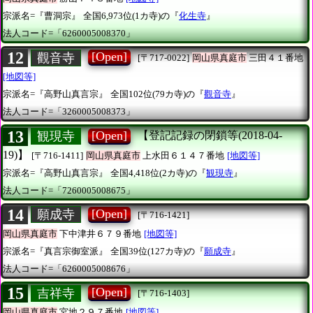
宗派名=『曹洞宗』
全国6,973位(1カ寺)の『
化生寺
』
法人コード=「6260005008370」
12
[Open]
觀音寺
[〒717-0022]
岡山県真庭市
三田４１番地
[地図等]
宗派名=『高野山真言宗』
全国102位(79カ寺)の『
觀音寺
』
法人コード=「3260005008373」
13
[Open]
観現寺
【登記記録の閉鎖等(2018-04-
19)】
[〒716-1411]
岡山県真庭市
上水田６１４７番地
[地図等]
宗派名=『高野山真言宗』
全国4,418位(2カ寺)の『
観現寺
』
法人コード=「7260005008675」
14
[Open]
願成寺
[〒716-1421]
岡山県真庭市
下中津井６７９番地
[地図等]
宗派名=『真言宗御室派』
全国39位(127カ寺)の『
願成寺
』
法人コード=「6260005008676」
15
[Open]
吉祥寺
[〒716-1403]
岡山県真庭市
宮地２９７番地
[地図等]