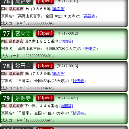
76
[Open]
萬福寺
[〒719-3131]
岡山県真庭市
上山３５６番地
[地図等]
宗派名=『高野山真言宗』
全国18位(191カ寺)の『
萬福寺
』
法人コード=「3260005008539」
77
[Open]
密乗寺
[〒717-0012]
岡山県真庭市
山久世１８１１番地
[地図等]
宗派名=『高野山真言宗』
全国6,973位(1カ寺)の『
密乗寺
』
法人コード=「9260005008401」
78
[Open]
妙円寺
[〒717-0013]
岡山県真庭市
勝山７３３番地
[地図等]
宗派名=『日蓮宗』
全国458位(25カ寺)の『
妙円寺
』
法人コード=「8260005008402」
79
[Open]
妙源寺
[〒716-1421]
岡山県真庭市
下中津井４４４番地
[地図等]
宗派名=『日蓮宗』
全国671位(18カ寺)の『
妙源寺
』
法人コード=「1260005008697」