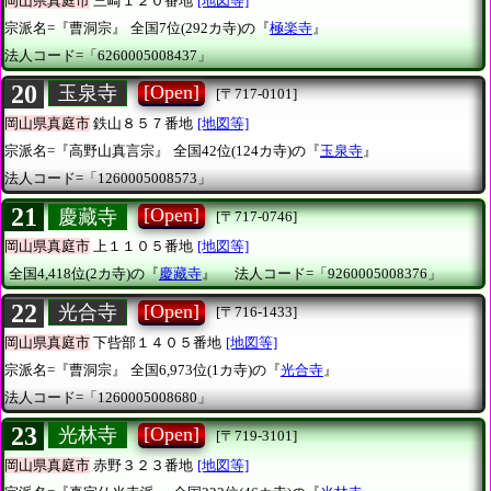
岡山県真庭市
三崎１２０番地
[地図等]
宗派名=『曹洞宗』
全国7位(292カ寺)の『
極楽寺
』
法人コード=「6260005008437」
20
[Open]
玉泉寺
[〒717-0101]
岡山県真庭市
鉄山８５７番地
[地図等]
宗派名=『高野山真言宗』
全国42位(124カ寺)の『
玉泉寺
』
法人コード=「1260005008573」
21
[Open]
慶藏寺
[〒717-0746]
岡山県真庭市
上１１０５番地
[地図等]
全国4,418位(2カ寺)の『
慶藏寺
』
法人コード=「9260005008376」
22
[Open]
光合寺
[〒716-1433]
岡山県真庭市
下呰部１４０５番地
[地図等]
宗派名=『曹洞宗』
全国6,973位(1カ寺)の『
光合寺
』
法人コード=「1260005008680」
23
[Open]
光林寺
[〒719-3101]
岡山県真庭市
赤野３２３番地
[地図等]