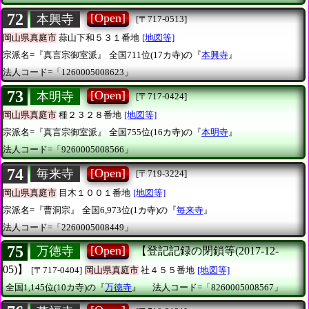
72
[Open]
本興寺
[〒717-0513]
岡山県真庭市
蒜山下和５３１番地
[地図等]
宗派名=『真言宗御室派』
全国711位(17カ寺)の『
本興寺
』
法人コード=「1260005008623」
73
[Open]
本明寺
[〒717-0424]
岡山県真庭市
種２３２８番地
[地図等]
宗派名=『真言宗御室派』
全国755位(16カ寺)の『
本明寺
』
法人コード=「9260005008566」
74
[Open]
毎来寺
[〒719-3224]
岡山県真庭市
目木１００１番地
[地図等]
宗派名=『曹洞宗』
全国6,973位(1カ寺)の『
毎来寺
』
法人コード=「2260005008449」
75
[Open]
万徳寺
【登記記録の閉鎖等(2017-12-
05)】
[〒717-0404]
岡山県真庭市
社４５５番地
[地図等]
全国1,145位(10カ寺)の『
万徳寺
』
法人コード=「8260005008567」