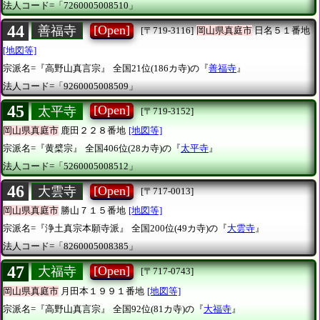
法人コード=「7260005008510」
44
[Open]
善福寺
[〒719-3116]
岡山県真庭市
日名５１番地
[地図等]
宗派名=『高野山真言宗』
全国21位(186カ寺)の『
善福寺
』
法人コード=「9260005008509」
45
[Open]
太平寺
[〒719-3152]
岡山県真庭市
鹿田２２８番地
[地図等]
宗派名=『黄檗宗』
全国406位(28カ寺)の『
太平寺
』
法人コード=「5260005008512」
46
[Open]
大雲寺
[〒717-0013]
岡山県真庭市
勝山７１５番地
[地図等]
宗派名=『浄土真宗本願寺派』
全国200位(49カ寺)の『
大雲寺
』
法人コード=「8260005008385」
47
[Open]
大福寺
[〒717-0743]
岡山県真庭市
月田本１９９１番地
[地図等]
宗派名=『高野山真言宗』
全国92位(81カ寺)の『
大福寺
』