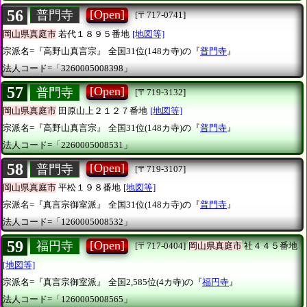
56
[Open]
普門寺
[〒717-0741]
岡山県真庭市
若代１８９５番地
[地図等]
宗派名=『高野山真言宗』
全国31位(148カ寺)の『
普門寺
』
法人コード=「3260005008398」
57
[Open]
普門寺
[〒719-3132]
岡山県真庭市
田原山上２１２７番地
[地図等]
宗派名=『高野山真言宗』
全国31位(148カ寺)の『
普門寺
』
法人コード=「2260005008531」
58
[Open]
普門寺
[〒719-3107]
岡山県真庭市
平松１９８番地
[地図等]
宗派名=『真言宗御室派』
全国31位(148カ寺)の『
普門寺
』
法人コード=「1260005008532」
59
[Open]
福円寺
[〒717-0404]
岡山県真庭市
社４４５番地
[地図等]
宗派名=『真言宗御室派』
全国2,585位(4カ寺)の『
福円寺
』
法人コード=「1260005008565」