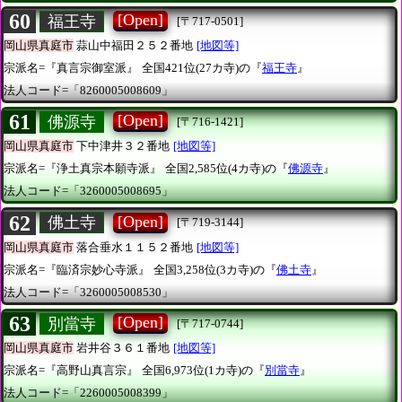
60
[Open]
福王寺
[〒717-0501]
岡山県真庭市
蒜山中福田２５２番地
[地図等]
宗派名=『真言宗御室派』
全国421位(27カ寺)の『
福王寺
』
法人コード=「8260005008609」
61
[Open]
佛源寺
[〒716-1421]
岡山県真庭市
下中津井３２番地
[地図等]
宗派名=『浄土真宗本願寺派』
全国2,585位(4カ寺)の『
佛源寺
』
法人コード=「3260005008695」
62
[Open]
佛土寺
[〒719-3144]
岡山県真庭市
落合垂水１１５２番地
[地図等]
宗派名=『臨済宗妙心寺派』
全国3,258位(3カ寺)の『
佛土寺
』
法人コード=「3260005008530」
63
[Open]
別當寺
[〒717-0744]
岡山県真庭市
岩井谷３６１番地
[地図等]
宗派名=『高野山真言宗』
全国6,973位(1カ寺)の『
別當寺
』
法人コード=「2260005008399」