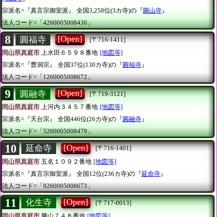
宗派名=『真言宗御室派』
全国3,258位(3カ寺)の『
圓山寺
』
法人コード=「4260005008430」
8
[Open]
圓福寺
[〒716-1411]
岡山県真庭市
上水田６５９８番地
[地図等]
宗派名=『曹洞宗』
全国37位(130カ寺)の『
圓福寺
』
法人コード=「1260005008672」
9
[Open]
圓融寺
[〒719-3121]
岡山県真庭市
上河内３４５７番地
[地図等]
宗派名=『天台宗』
全国446位(26カ寺)の『
圓融寺
』
法人コード=「5260005008479」
10
[Open]
延命寺
[〒716-1401]
岡山県真庭市
五名１０９２番地
[地図等]
宗派名=『真言宗御室派』
全国12位(236カ寺)の『
延命寺
』
法人コード=「9260005008673」
11
[Open]
化生寺
[〒717-0013]
岡山県真庭市
勝山７４８番地
[地図等]