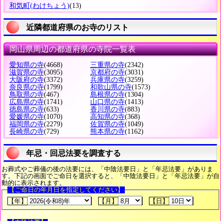
和気町
(わけちょう)
(13)
近隣都道府県のお寺のリスト
岡山県周辺の都道府県の寺院一覧表
愛知県の寺
(4668)
三重県の寺
(2342)
滋賀県の寺
(3095)
京都府の寺
(3031)
大阪府の寺
(3372)
兵庫県の寺
(3259)
奈良県の寺
(1799)
和歌山県の寺
(1573)
鳥取県の寺
(467)
島根県の寺
(1304)
広島県の寺
(1741)
山口県の寺
(1413)
徳島県の寺
(633)
香川県の寺
(883)
愛媛県の寺
(1070)
高知県の寺
(368)
福岡県の寺
(2279)
佐賀県の寺
(1049)
長崎県の寺
(729)
熊本県の寺
(1162)
年忌・回忌法要を調査する
お葬式やご葬儀の後の法要には、「中陰法要日」と「年忌法要」がありま
す。下記の画面でご命日を選択すると、「中陰法要日」と「年忌法要」が自
動的に表示されます。
【ご命日の年月日を指定してください】
【年】
【月】
【日】