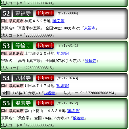
法人コード=「3260005008480」
52
[Open]
東福寺
[〒717-0004]
岡山県真庭市
神庭４５２番地
[地図等]
宗派名=『真言宗御室派』
全国58位(108カ寺)の『
東福寺
』
法人コード=「2260005008390」
53
[Open]
等輪寺
[〒719-3141]
岡山県真庭市
上市瀬６２０番地
[地図等]
宗派名=『高野山真言宗』
全国6,973位(1カ寺)の『
等輪寺
』
法人コード=「2260005008515」
54
[Open]
八幡寺
[〒717-0743]
岡山県真庭市
月田本７１７番地
[地図等]
全国1,145位(10カ寺)の『
八幡寺
』
法人コード=「7260005008394」
55
[Open]
般若寺
[〒717-0612]
岡山県真庭市
蒜山上徳山１４８３番地
[地図等]
宗派名=『天台宗』
全国304位(36カ寺)の『
般若寺
』
法人コード=「4260005008620」