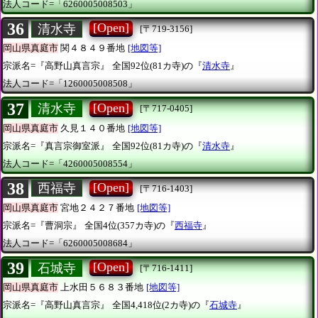
法人コード=「6260005008503」
36
[Open]
清水寺
[〒719-3156]
岡山県真庭市
関４８４９番地
[地図等]
宗派名=『高野山真言宗』
全国92位(81カ寺)の『
清水寺
』
法人コード=「1260005008508」
37
[Open]
清水寺
[〒717-0405]
岡山県真庭市
久見１４０番地
[地図等]
宗派名=『真言宗御室派』
全国92位(81カ寺)の『
清水寺
』
法人コード=「4260005008554」
38
[Open]
西福寺
[〒716-1403]
岡山県真庭市
宮地２４２７番地
[地図等]
宗派名=『曹洞宗』
全国4位(357カ寺)の『
西福寺
』
法人コード=「6260005008684」
39
[Open]
石城寺
[〒716-1411]
岡山県真庭市
上水田５６８３番地
[地図等]
宗派名=『高野山真言宗』
全国4,418位(2カ寺)の『
石城寺
』