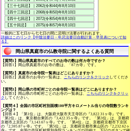
一般的に五七日から七七日の間に忌明け法要が行われます。
詳細はこのリンク【中陰法要日・年忌法要日自動計算・早見表について知
る】
岡山県真庭市の仏教寺院に関するよくある質問
【質問1】岡山県真庭市のすべてのお寺の数は何カ寺ですか？
【回答1】岡山県真庭市のお寺の数は、「87カ寺」です。
【質問2】真庭市の全寺院一覧表はどこにありますか？
【回答2】真庭市のお寺の一覧表は、
こちらのリンクをクリック
してくださ
い。
【質問3】岡山県の市町村ごとの全寺院一覧表はどこにありますか？
【回答3】岡山県の市町村ごとのお寺の一覧表は、
こちらのリンクをクリッ
ク
してください。
【質問４】全国の市区町村別面積100平方キロメートル当りの寺院数ランキ
ングは？
【回答４】「第1位」は、大阪府大阪市天王寺区の『3,822.31ヶ寺』です。
「第2位」は、東京都台東区の『3,422.35ヶ寺』です。「第3位」は、京都府
京都市上京区の『3,143.67ヶ寺』です。「第4位」は、京都府京都市下京区
の『2,595.87ヶ寺』です。「第5位」は、京都府京都市東山区の『2,232.62ヶ
寺』です。全国の市区町村県別寺院ランキングの詳細は、下記のボタンで確