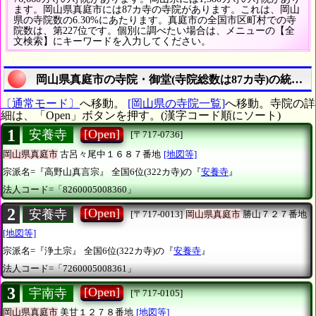
ます。岡山県真庭市には87カ寺の寺院があります。これは、岡山
県の寺院数の6.30%にあたります。真庭市の全国市区町村での寺
院数は、第227位です。個別に調べたい場合は、メニューの【全
文検索】にキーワードを入力してください。
岡山県真庭市の寺院・御堂(寺院総数は87カ寺)の統計一
〔通常モード〕
へ移動。
[岡山県の寺院一覧]
へ移動。寺院の詳
細は、「Open」ボタンを押す。(漢字コード順にソート)
1
[Open]
安養寺
[〒717-0736]
岡山県真庭市
古呂々尾中１６８７番地
[地図等]
宗派名=『高野山真言宗』
全国6位(322カ寺)の『
安養寺
』
法人コード=「8260005008360」
2
[Open]
安養寺
[〒717-0013]
岡山県真庭市
勝山７２７番地
[地図等]
宗派名=『浄土宗』
全国6位(322カ寺)の『
安養寺
』
法人コード=「7260005008361」
3
[Open]
宇南寺
[〒717-0105]
岡山県真庭市
美甘１２７８番地
[地図等]