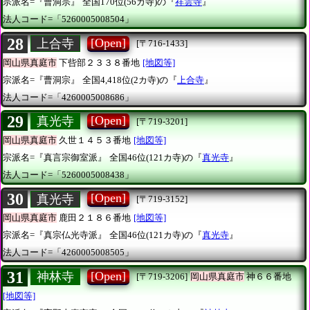
宗派名=『曹洞宗』
全国170位(56カ寺)の『
祥雲寺
』
法人コード=「5260005008504」
28
[Open]
上合寺
[〒716-1433]
岡山県真庭市
下呰部２３３８番地
[地図等]
宗派名=『曹洞宗』
全国4,418位(2カ寺)の『
上合寺
』
法人コード=「4260005008686」
29
[Open]
真光寺
[〒719-3201]
岡山県真庭市
久世１４５３番地
[地図等]
宗派名=『真言宗御室派』
全国46位(121カ寺)の『
真光寺
』
法人コード=「5260005008438」
30
[Open]
真光寺
[〒719-3152]
岡山県真庭市
鹿田２１８６番地
[地図等]
宗派名=『真宗仏光寺派』
全国46位(121カ寺)の『
真光寺
』
法人コード=「4260005008505」
31
[Open]
神林寺
[〒719-3206]
岡山県真庭市
神６６番地
[地図等]