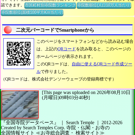
認できます。
市区町村別寺院数ランキング
寺院数順位(人口10万人当たり)
寺院数順位(面積100平方Km当たり)
二次元バーコードでSmartphoneから
このページをスマートフォンなどから読み込む場合
は、上記の
QRコード
を読み取ると、このページの
ホームページが表示されます。
このQRコードは、
自由に使えるQRコード作成ツー
ル
で作りました。
（QRコードは、株式会社デンソーウェーブの登録商標です）
[This page was uploaded on 2026年08月10日
(月曜日)09時03分40秒]
『全国寺院データベース』 ｜ Search Temple
｜
2012-2026
Created by
Search Temples Corp.
寺院・仏閣・お寺の
全国情報サイト
≪お寺総合調査・
検索サイト≫