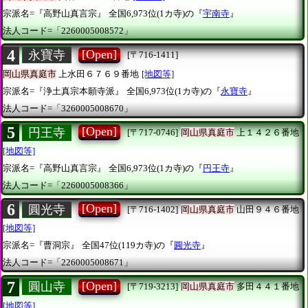
宗派名=『高野山真言宗』
全国6,973位(1カ寺)の『
宇南寺
』
法人コード=「2260005008572」
4
[Open]
永寶寺
[〒716-1411]
岡山県真庭市
上水田６７６９番地
[地図等]
宗派名=『浄土真宗本願寺派』
全国6,973位(1カ寺)の『
永寶寺
』
法人コード=「3260005008670」
5
[Open]
円王寺
[〒717-0746]
岡山県真庭市
上１４２６番地
[地図等]
宗派名=『高野山真言宗』
全国6,973位(1カ寺)の『
円王寺
』
法人コード=「2260005008366」
6
[Open]
圓光寺
[〒716-1402]
岡山県真庭市
山田９４６番地
[地図等]
宗派名=『曹洞宗』
全国47位(119カ寺)の『
圓光寺
』
法人コード=「2260005008671」
7
[Open]
圓山寺
[〒719-3213]
岡山県真庭市
多田４４１番地
[地図等]