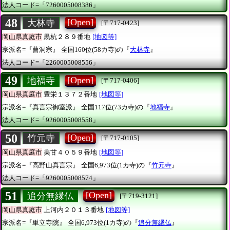
法人コード=「7260005008386」
48
[Open]
大林寺
[〒717-0423]
岡山県真庭市
黒杭２８９番地
[地図等]
宗派名=『曹洞宗』
全国160位(58カ寺)の『
大林寺
』
法人コード=「2260005008556」
49
[Open]
地福寺
[〒717-0406]
岡山県真庭市
豊栄１３７２番地
[地図等]
宗派名=『真言宗御室派』
全国117位(73カ寺)の『
地福寺
』
法人コード=「9260005008558」
50
[Open]
竹元寺
[〒717-0105]
岡山県真庭市
美甘４０５９番地
[地図等]
宗派名=『高野山真言宗』
全国6,973位(1カ寺)の『
竹元寺
』
法人コード=「9260005008574」
51
[Open]
追分無縁仏
[〒719-3121]
岡山県真庭市
上河内２０１３番地
[地図等]
宗派名=『単立寺院』
全国6,973位(1カ寺)の『
追分無縁仏
』