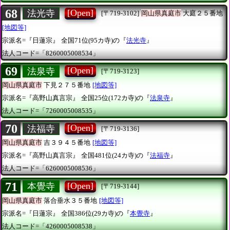
68
[Open]
法光寺
[〒719-3102]
岡山県真庭市
大庭２５番地
[地図等]
宗派名=『日蓮宗』
全国71位(95カ寺)の『
法光寺
』
法人コード=「8260005008534」
69
[Open]
法泉寺
[〒719-3123]
岡山県真庭市
下見２７５番地
[地図等]
宗派名=『高野山真言宗』
全国25位(172カ寺)の『
法泉寺
』
法人コード=「7260005008535」
70
[Open]
法福寺
[〒719-3136]
岡山県真庭市
吉３９４５番地
[地図等]
宗派名=『高野山真言宗』
全国481位(24カ寺)の『
法福寺
』
法人コード=「6260005008536」
71
[Open]
本覺寺
[〒719-3144]
岡山県真庭市
落合垂水３５番地
[地図等]
宗派名=『日蓮宗』
全国386位(29カ寺)の『
本覺寺
』
法人コード=「4260005008538」