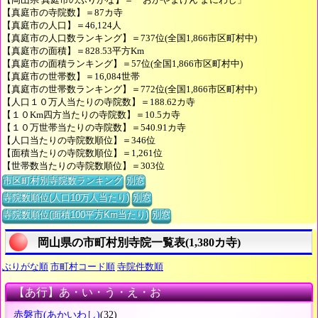
【真庭市の寺院数】＝87カ寺
【真庭市の人口】＝46,124人
【真庭市の人口数ランキング】＝737位(全国1,866市区町村中)
【真庭市の面積】＝828.53平方Km
【真庭市の面積ランキング】＝57位(全国1,866市区町村中)
【真庭市の世帯数】＝16,084世帯
【真庭市の世帯数ランキング】＝772位(全国1,866市区町村中)
【人口１０万人当たりの寺院数】＝188.62カ寺
【１０Km四方当たりの寺院数】＝10.5カ寺
【１０万世帯当たりの寺院数】＝540.91カ寺
【人口当たりの寺院数順位】＝346位
【面積当たりの寺院数順位】＝1,261位
【世帯数当たりの寺院数順位】＝303位
市区町村別寺院数ランキング
別窓
寺院数順位(人口10万人当たり)
別窓
寺院数順位(面積100平方Km当たり)
別窓
岡山県の市町村別寺院一覧表(1,380カ寺)
ぶりがな順
市町村コード順
寺院件数順
【あ行】あ・い・う・え・お
赤磐市
(あかいわし)
(32)