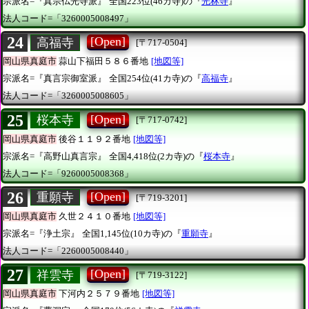
宗派名=『真宗仏光寺派』
全国223位(46カ寺)の『
光林寺
』
法人コード=「3260005008497」
24
[Open]
高福寺
[〒717-0504]
岡山県真庭市
蒜山下福田５８６番地
[地図等]
宗派名=『真言宗御室派』
全国254位(41カ寺)の『
高福寺
』
法人コード=「3260005008605」
25
[Open]
桜本寺
[〒717-0742]
岡山県真庭市
後谷１１９２番地
[地図等]
宗派名=『高野山真言宗』
全国4,418位(2カ寺)の『
桜本寺
』
法人コード=「9260005008368」
26
[Open]
重願寺
[〒719-3201]
岡山県真庭市
久世２４１０番地
[地図等]
宗派名=『浄土宗』
全国1,145位(10カ寺)の『
重願寺
』
法人コード=「2260005008440」
27
[Open]
祥雲寺
[〒719-3122]
岡山県真庭市
下河内２５７９番地
[地図等]