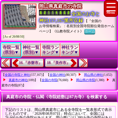
岡山県真庭市の寺院
全国のお寺と
神社157,167箇所収録
【『全国の
お寺情報検索』：名前別全国寺院順位発信ホーム
ページ】《仏教寺院メイト》
ホーム
[As of 26/08/10]
寺院一覧
神社一覧
寺院ラン
神社ラン
(県別)▼
(県別)▼
キング▼
キング▼
16.『赤磐市』
18.『美作市』
【
全国の寺院と神社
(157,167)】 【
全国の神社
(80,507)
岡山県の神社
(1,652)
真庭市の神社
(109)】 【
全国の寺院
(76,660)
岡山県の寺院
(1,380)
真
庭市の寺院
(87)】
真庭市の寺院・仏閣《寺院総数は87カ寺》を検索する
下記のリストは、岡山県真庭市にある全寺院を一覧表形式で表示
したものです。「2026年08月07日」時点において、全国には
76,660カ寺の寺院があります。岡山県には1,380カ寺の寺院があり