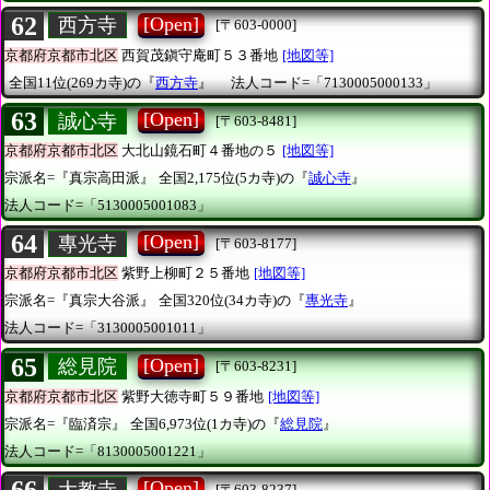
62
[Open]
西方寺
[〒603-0000]
京都府京都市北区
西賀茂鎭守庵町５３番地
[地図等]
全国11位(269カ寺)の『
西方寺
』
法人コード=「7130005000133」
63
[Open]
誠心寺
[〒603-8481]
京都府京都市北区
大北山鏡石町４番地の５
[地図等]
宗派名=『真宗高田派』
全国2,175位(5カ寺)の『
誠心寺
』
法人コード=「5130005001083」
64
[Open]
專光寺
[〒603-8177]
京都府京都市北区
紫野上柳町２５番地
[地図等]
宗派名=『真宗大谷派』
全国320位(34カ寺)の『
專光寺
』
法人コード=「3130005001011」
65
[Open]
総見院
[〒603-8231]
京都府京都市北区
紫野大徳寺町５９番地
[地図等]
宗派名=『臨済宗』
全国6,973位(1カ寺)の『
総見院
』
法人コード=「8130005001221」
[Open]
大教寺
[〒603-8237]