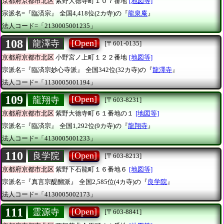
京都府京都市北区
紫野大徳寺町１０７番地
[地図等]
宗派名=『臨済宗』
全国4,418位(2カ寺)の『
龍泉庵
』
法人コード=「2130005001235」
108
[Open]
龍澤寺
[〒601-0135]
京都府京都市北区
小野宮ノ上町１２２番地
[地図等]
宗派名=『臨済宗妙心寺派』
全国342位(32カ寺)の『
龍澤寺
』
法人コード=「1130005001194」
109
[Open]
龍翔寺
[〒603-8231]
京都府京都市北区
紫野大徳寺町６１番地の１
[地図等]
宗派名=『臨済宗』
全国1,292位(9カ寺)の『
龍翔寺
』
法人コード=「4130005001233」
110
[Open]
良学院
[〒603-8213]
京都府京都市北区
紫野下石龍町１６番地６
[地図等]
宗派名=『真言宗醍醐派』
全国2,585位(4カ寺)の『
良学院
』
法人コード=「4130005002173」
111
[Open]
霊源寺
[〒603-8841]