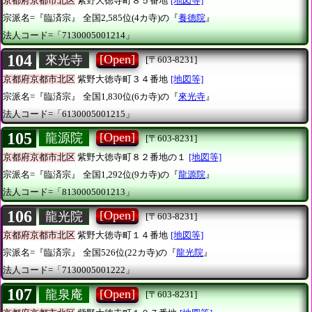
京都府京都市北区
紫野大徳寺町８５番地
[地図等]
宗派名=『臨済宗』
全国2,585位(4カ寺)の『
養德院
』
法人コード=「7130005001214」
104
[Open]
來光寺
[〒603-8231]
京都府京都市北区
紫野大徳寺町３４番地
[地図等]
宗派名=『臨済宗』
全国1,830位(6カ寺)の『
來光寺
』
法人コード=「6130005001215」
105
[Open]
龍源院
[〒603-8231]
京都府京都市北区
紫野大徳寺町８２番地の１
[地図等]
宗派名=『臨済宗』
全国1,292位(9カ寺)の『
龍源院
』
法人コード=「8130005001213」
106
[Open]
龍光院
[〒603-8231]
京都府京都市北区
紫野大徳寺町１４番地
[地図等]
宗派名=『臨済宗』
全国526位(22カ寺)の『
龍光院
』
法人コード=「7130005001222」
107
[Open]
龍泉庵
[〒603-8231]