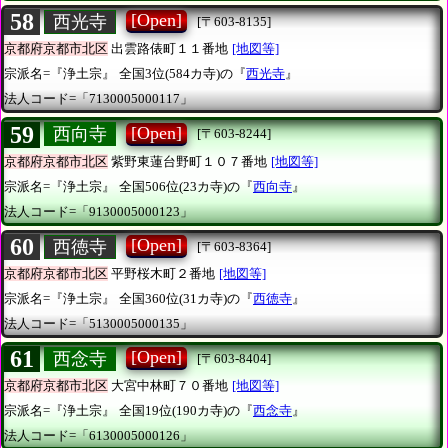
58
[Open]
西光寺
[〒603-8135]
京都府京都市北区
出雲路俵町１１番地
[地図等]
宗派名=『浄土宗』
全国3位(584カ寺)の『
西光寺
』
法人コード=「7130005000117」
59
[Open]
西向寺
[〒603-8244]
京都府京都市北区
紫野東蓮台野町１０７番地
[地図等]
宗派名=『浄土宗』
全国506位(23カ寺)の『
西向寺
』
法人コード=「9130005000123」
60
[Open]
西徳寺
[〒603-8364]
京都府京都市北区
平野桜木町２番地
[地図等]
宗派名=『浄土宗』
全国360位(31カ寺)の『
西徳寺
』
法人コード=「5130005000135」
61
[Open]
西念寺
[〒603-8404]
京都府京都市北区
大宮中林町７０番地
[地図等]
宗派名=『浄土宗』
全国19位(190カ寺)の『
西念寺
』
法人コード=「6130005000126」