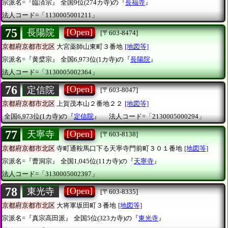
宗派名=『臨済宗』
全国9位(274カ寺)の『
長福寺
』
法人コード=「1130005001211」
75
[Open]
長陽院
[〒603-8474]
京都府京都市北区
大宮薬師山東町３番地
[地図等]
宗派名=『黄檗宗』
全国6,973位(1カ寺)の『
長陽院
』
法人コード=「3130005002364」
76
[Open]
定信院
[〒603-8047]
京都府京都市北区
上賀茂本山２番地２２
[地図等]
全国6,973位(1カ寺)の『
定信院
』
法人コード=「2130005000294」
77
[Open]
天寧寺
[〒603-8138]
京都府京都市北区
寺町通鞍馬口下る天寧寺門前町３０１番地
[地図等]
宗派名=『曹洞宗』
全国1,045位(11カ寺)の『
天寧寺
』
法人コード=「3130005002397」
78
[Open]
東光寺
[〒603-8335]
京都府京都市北区
大将軍坂田町３番地
[地図等]
宗派名=『真宗高田派』
全国5位(323カ寺)の『
東光寺
』