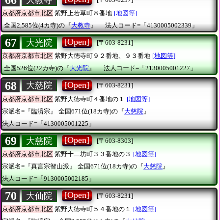
66
京都府京都市北区
紫野上若草町８番地
[地図等]
全国2,585位(4カ寺)の『
大教寺
』
法人コード=「4130005002339」
67
[Open]
大光院
[〒603-8231]
京都府京都市北区
紫野大徳寺町９２番地、９３番地
[地図等]
全国526位(22カ寺)の『
大光院
』
法人コード=「2130005001227」
68
[Open]
大慈院
[〒603-8231]
京都府京都市北区
紫野大徳寺町４番地の１
[地図等]
宗派名=『臨済宗』
全国671位(18カ寺)の『
大慈院
』
法人コード=「4130005001225」
69
[Open]
大慈院
[〒603-8303]
京都府京都市北区
紫野十二坊町３３番地の３
[地図等]
宗派名=『真言宗智山派』
全国671位(18カ寺)の『
大慈院
』
法人コード=「9130005002185」
70
[Open]
大仙院
[〒603-8231]
京都府京都市北区
紫野大徳寺町５４番地の１
[地図等]