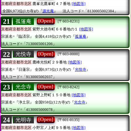
京都府京都市北区
鷹峯北鷹峯町４７番地
[地図等]
全国6,973位(1カ寺)の『
源光庵
』
法人コード=「8130005002384」
21
[Open]
孤篷庵
[〒603-8231]
京都府京都市北区
紫野大徳寺町６６番地の１
[地図等]
宗派名=『臨済宗』
全国4,418位(2カ寺)の『
孤篷庵
』
法人コード=「7130005001206」
22
[Open]
光悦寺
[〒603-0000]
京都府京都市北区
鷹峰光悦町２９番地
[地図等]
宗派名=『日蓮宗』
全国6,973位(1カ寺)の『
光悦寺
』
法人コード=「9130005002037」
23
[Open]
光念寺
[〒603-8242]
京都府京都市北区
紫野上野町１５０番地
[地図等]
宗派名=『浄土宗』
全国958位(12カ寺)の『
光念寺
』
法人コード=「4130005000078」
24
[Open]
光明寺
[〒601-0135]
京都府京都市北区
小野宮ノ上町９５番地
[地図等]