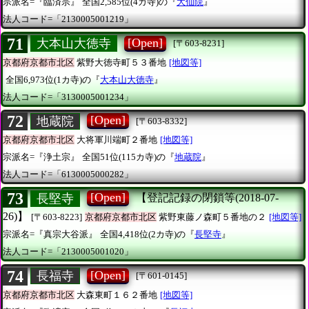
宗派名=『臨済宗』
全国2,585位(4カ寺)の『
大仙院
』
法人コード=「2130005001219」
71
[Open]
大本山大徳寺
[〒603-8231]
京都府京都市北区
紫野大徳寺町５３番地
[地図等]
全国6,973位(1カ寺)の『
大本山大徳寺
』
法人コード=「3130005001234」
72
[Open]
地蔵院
[〒603-8332]
京都府京都市北区
大将軍川端町２番地
[地図等]
宗派名=『浄土宗』
全国51位(115カ寺)の『
地蔵院
』
法人コード=「6130005000282」
73
[Open]
長堅寺
【登記記録の閉鎖等(2018-07-
26)】
[〒603-8223]
京都府京都市北区
紫野東藤ノ森町５番地の２
[地図等]
宗派名=『真宗大谷派』
全国4,418位(2カ寺)の『
長堅寺
』
法人コード=「2130005001020」
74
[Open]
長福寺
[〒601-0145]
京都府京都市北区
大森東町１６２番地
[地図等]