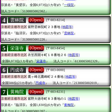
宗派名=『黄檗宗』
全国6,973位(1カ寺)の『
一様院
』
法人コード=「5130005002362」
4
[Open]
雲林院
[〒603-8214]
京都府京都市北区
紫野雲林院町２３番地
[地図等]
宗派名=『臨済宗』
全国6,973位(1カ寺)の『
雲林院
』
法人コード=「3130005001226」
5
[Open]
栄蓮寺
[〒603-8454]
京都府京都市北区
衣笠西開キ町１８番地２６
[地図等]
全国6,973位(1カ寺)の『
栄蓮寺
』
法人コード=「6130005002329」
6
[Open]
円成寺
[〒603-0000]
京都府京都市北区
鷹ヶ峰北鷹峰町２４番地
[地図等]
全国506位(23カ寺)の『
円成寺
』
法人コード=「2130005002019」
7
[Open]
黄梅院
[〒603-8231]
京都府京都市北区
紫野大徳寺町８３番地の１
[地図等]
宗派名=『臨済宗』
全国1,830位(6カ寺)の『
黄梅院
』
法人コード=「6130005001207」