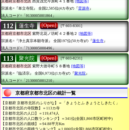
京都府京都市北区
西賀茂北今原町４１番地
[地図等]
宗派名=『単立寺院』
全国2,585位(4カ寺)の『
霊源寺
』
法人コード=「9130005001864」
112
[Open]
蓮生寺
[〒603-8301]
京都府京都市北区
紫野北花ノ坊町４２番地２
[地図等]
宗派名=『浄土真宗本願寺派』
全国197位(50カ寺)の『
蓮生寺
』
法人コード=「7130005000496」
113
[Open]
聚光院
[〒603-8231]
京都府京都市北区
紫野大徳寺町５８番地
[地図等]
宗派名=『臨済宗』
全国6,973位(1カ寺)の『
聚光院
』
法人コード=「2130005001210」
京都府京都市北区の統計一覧
【京都府 京都市北区のふりがな】＝「きょうとふ きょうとしきたく」
【京都市北区の寺院数】＝113カ寺
【京都市北区の人口】＝119,474人
【京都市北区の人口数ランキング】＝341位(全国1,866市区町村中)
【京都市北区の面積】＝94.88平方Km
【京都市北区の面積ランキング】＝1,006位(全国1,866市区町村中)