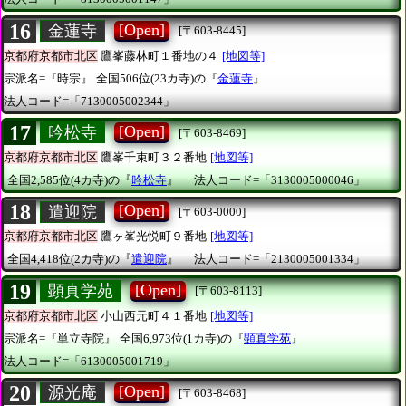
16
[Open]
金蓮寺
[〒603-8445]
京都府京都市北区
鷹峯藤林町１番地の４
[地図等]
宗派名=『時宗』
全国506位(23カ寺)の『
金蓮寺
』
法人コード=「7130005002344」
17
[Open]
吟松寺
[〒603-8469]
京都府京都市北区
鷹峯千束町３２番地
[地図等]
全国2,585位(4カ寺)の『
吟松寺
』
法人コード=「3130005000046」
18
[Open]
遣迎院
[〒603-0000]
京都府京都市北区
鷹ヶ峯光悦町９番地
[地図等]
全国4,418位(2カ寺)の『
遣迎院
』
法人コード=「2130005001334」
19
[Open]
顕真学苑
[〒603-8113]
京都府京都市北区
小山西元町４１番地
[地図等]
宗派名=『単立寺院』
全国6,973位(1カ寺)の『
顕真学苑
』
法人コード=「6130005001719」
20
[Open]
源光庵
[〒603-8468]