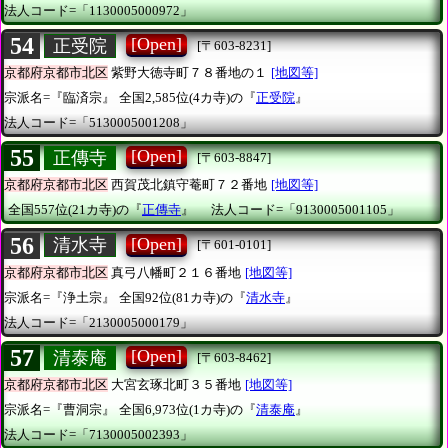
法人コード=「1130005000972」
54
[Open]
正受院
[〒603-8231]
京都府京都市北区
紫野大徳寺町７８番地の１
[地図等]
宗派名=『臨済宗』
全国2,585位(4カ寺)の『
正受院
』
法人コード=「5130005001208」
55
[Open]
正傳寺
[〒603-8847]
京都府京都市北区
西賀茂北鎮守菴町７２番地
[地図等]
全国557位(21カ寺)の『
正傳寺
』
法人コード=「9130005001105」
56
[Open]
清水寺
[〒601-0101]
京都府京都市北区
真弓八幡町２１６番地
[地図等]
宗派名=『浄土宗』
全国92位(81カ寺)の『
清水寺
』
法人コード=「2130005000179」
57
[Open]
清泰庵
[〒603-8462]
京都府京都市北区
大宮玄琢北町３５番地
[地図等]
宗派名=『曹洞宗』
全国6,973位(1カ寺)の『
清泰庵
』
法人コード=「7130005002393」