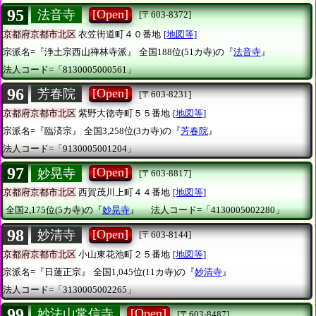
95
[Open]
法音寺
[〒603-8372]
京都府京都市北区
衣笠街道町４０番地
[地図等]
宗派名=『浄土宗西山禅林寺派』
全国188位(51カ寺)の『
法音寺
』
法人コード=「8130005000561」
96
[Open]
芳春院
[〒603-8231]
京都府京都市北区
紫野大徳寺町５５番地
[地図等]
宗派名=『臨済宗』
全国3,258位(3カ寺)の『
芳春院
』
法人コード=「9130005001204」
97
[Open]
妙晃寺
[〒603-8817]
京都府京都市北区
西賀茂川上町４４番地
[地図等]
全国2,175位(5カ寺)の『
妙晃寺
』
法人コード=「4130005002280」
98
[Open]
妙清寺
[〒603-8144]
京都府京都市北区
小山東花池町２５番地
[地図等]
宗派名=『日蓮正宗』
全国1,045位(11カ寺)の『
妙清寺
』
法人コード=「3130005002265」
99
[Open]
妙法山常信寺
[〒603-8487]