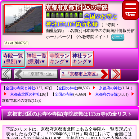
京都府京都市北区の寺院
全国のお寺と
神社157,167箇所収録
【『寺院・
伽藍記録』：名前別日本国中の寺院統計情報発信
ホームページ】《仏教寺院メイト》
ホーム
[As of 26/07/28]
寺院一覧
神社一覧
寺院ラン
神社ラン
(県別)▼
(県別)▼
キング▼
キング▼
1.『京都市北区』
2.『京都市上京区』
【
全国の寺院と神社
(157,167)】 【
全国の神社
(80,507)
京都府の神社
(1,741)
京都市北区の神社
(26)】 【
全国の寺院
(76,660)
京都府の寺院
(3,031)
京都市北区の寺院
(113)】
京都市北区のお寺や寺院(寺院総数は113カ寺)の全リスト
下記のリストは、京都府京都市北区にある全寺院を一覧表形式で
表示したものです。「2026年05月11日」時点において、全国には
76,660カ寺の寺院があります。京都府には3,031カ寺の寺院があり