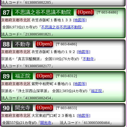
法人コード=「6130005002205」
87
[Open]
不思議之谷不思議不動院
[〒603-8486]
京都府京都市北区
衣笠赤阪町１番地１３３
[地図等]
全国6,973位(1カ寺)の『
不思議之谷不思議不動院
』
法人コード=「2130005001821」
88
[Open]
不動寺
[〒603-8486]
京都府京都市北区
衣笠赤阪町１番地の１９２
[地図等]
宗派名=『真言宗醍醐派』
全国110位(76カ寺)の『
不動寺
』
法人コード=「9130005002177」
89
[Open]
福正院
[〒603-8312]
京都府京都市北区
紫野中柏野町４番地の１
[地図等]
宗派名=『浄土宗西山深草派』
全国2,585位(4カ寺)の『
福正院
』
法人コード=「4130005002454」
90
[Open]
聞光寺
[〒603-8833]
京都府京都市北区
大宮東総門口町２３番地１
[地図等]
全国557位(21カ寺)の『
聞光寺
』
法人コード=「6130005000464」