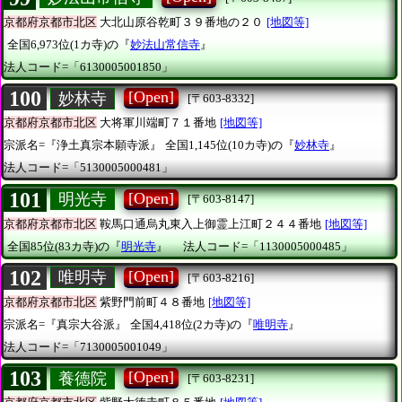
京都府京都市北区
大北山原谷乾町３９番地の２０
[地図等]
全国6,973位(1カ寺)の『
妙法山常信寺
』
法人コード=「6130005001850」
100
[Open]
妙林寺
[〒603-8332]
京都府京都市北区
大将軍川端町７１番地
[地図等]
宗派名=『浄土真宗本願寺派』
全国1,145位(10カ寺)の『
妙林寺
』
法人コード=「5130005000481」
101
[Open]
明光寺
[〒603-8147]
京都府京都市北区
鞍馬口通烏丸東入上御霊上江町２４４番地
[地図等]
全国85位(83カ寺)の『
明光寺
』
法人コード=「1130005000485」
102
[Open]
唯明寺
[〒603-8216]
京都府京都市北区
紫野門前町４８番地
[地図等]
宗派名=『真宗大谷派』
全国4,418位(2カ寺)の『
唯明寺
』
法人コード=「7130005001049」
103
[Open]
養德院
[〒603-8231]