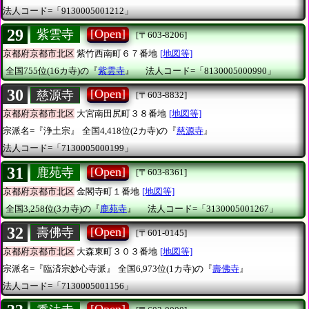
法人コード=「9130005001212」
29
[Open]
紫雲寺
[〒603-8206]
京都府京都市北区
紫竹西南町６７番地
[地図等]
全国755位(16カ寺)の『
紫雲寺
』
法人コード=「8130005000990」
30
[Open]
慈源寺
[〒603-8832]
京都府京都市北区
大宮南田尻町３８番地
[地図等]
宗派名=『浄土宗』
全国4,418位(2カ寺)の『
慈源寺
』
法人コード=「7130005000199」
31
[Open]
鹿苑寺
[〒603-8361]
京都府京都市北区
金閣寺町１番地
[地図等]
全国3,258位(3カ寺)の『
鹿苑寺
』
法人コード=「3130005001267」
32
[Open]
壽佛寺
[〒601-0145]
京都府京都市北区
大森東町３０３番地
[地図等]
宗派名=『臨済宗妙心寺派』
全国6,973位(1カ寺)の『
壽佛寺
』
法人コード=「7130005001156」