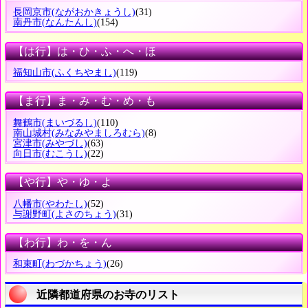
長岡京市
(ながおかきょうし)
(31)
南丹市
(なんたんし)
(154)
【は行】は・ひ・ふ・へ・ほ
福知山市
(ふくちやまし)
(119)
【ま行】ま・み・む・め・も
舞鶴市
(まいづるし)
(110)
南山城村
(みなみやましろむら)
(8)
宮津市
(みやづし)
(63)
向日市
(むこうし)
(22)
【や行】や・ゆ・よ
八幡市
(やわたし)
(52)
与謝野町
(よさのちょう)
(31)
【わ行】わ・を・ん
和束町
(わづかちょう)
(26)
近隣都道府県のお寺のリスト