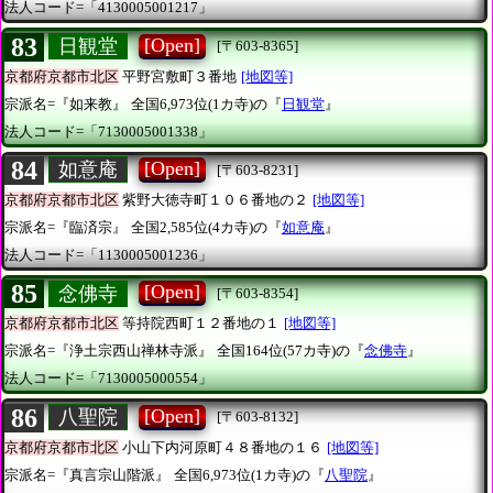
法人コード=「4130005001217」
83
[Open]
日観堂
[〒603-8365]
京都府京都市北区
平野宮敷町３番地
[地図等]
宗派名=『如来教』
全国6,973位(1カ寺)の『
日観堂
』
法人コード=「7130005001338」
84
[Open]
如意庵
[〒603-8231]
京都府京都市北区
紫野大徳寺町１０６番地の２
[地図等]
宗派名=『臨済宗』
全国2,585位(4カ寺)の『
如意庵
』
法人コード=「1130005001236」
85
[Open]
念佛寺
[〒603-8354]
京都府京都市北区
等持院西町１２番地の１
[地図等]
宗派名=『浄土宗西山禅林寺派』
全国164位(57カ寺)の『
念佛寺
』
法人コード=「7130005000554」
86
[Open]
八聖院
[〒603-8132]
京都府京都市北区
小山下内河原町４８番地の１６
[地図等]
宗派名=『真言宗山階派』
全国6,973位(1カ寺)の『
八聖院
』