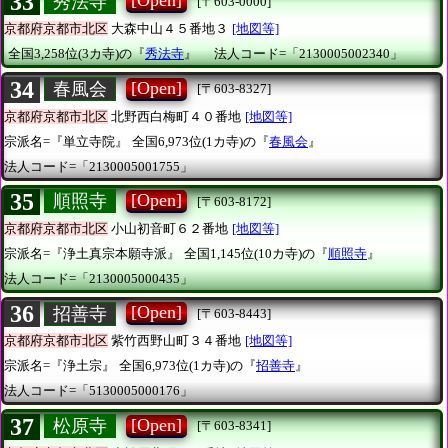
33
[Open]
秀法寺
[〒603-0000]
京都府京都市北区
大森中山４５番地３
[地図等]
全国3,258位(3カ寺)の『
秀法寺
』
法人コード=「2130005002340」
34
[Open]
春風会
[〒603-8327]
京都府京都市北区
北野西白梅町４０番地
[地図等]
宗派名=『単立寺院』
全国6,973位(1カ寺)の『
春風会
』
法人コード=「2130005001755」
35
[Open]
順照寺
[〒603-8172]
京都府京都市北区
小山初音町６２番地
[地図等]
宗派名=『浄土真宗本願寺派』
全国1,145位(10カ寺)の『
順照寺
』
法人コード=「2130005000435」
36
[Open]
招善寺
[〒603-8443]
京都府京都市北区
紫竹西野山町３４番地
[地図等]
宗派名=『浄土宗』
全国6,973位(1カ寺)の『
招善寺
』
法人コード=「5130005000176」
37
[Open]
松原寺
[〒603-8341]