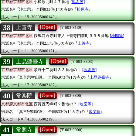
京都府京都市北区
小松原北町４７番地
[地図等]
宗派名=『浄土宗』
全国833位(14カ寺)の『
松原寺
』
法人コード=「5130005000143」
38
[Open]
上善寺
[〒603-8139]
京都府京都市北区
鞍馬口通寺町東入上善寺門前町３３８番地
[地図等]
宗派名=『浄土宗』
全国2,175位(5カ寺)の『
上善寺
』
法人コード=「1130005000171」
39
[Open]
上品蓮臺寺
[〒603-8303]
京都府京都市北区
紫野十二坊町３３番地の１
[地図等]
宗派名=『真言宗智山派』
全国6,973位(1カ寺)の『
上品蓮臺寺
』
法人コード=「7130005002187」
40
[Open]
常楽院
[〒603-8806]
京都府京都市北区
西賀茂円峰町２番地の７
[地図等]
宗派名=『真言宗御室派』
全国833位(14カ寺)の『
常楽院
』
法人コード=「4130005002198」
41
[Open]
常照寺
[〒603-0000]