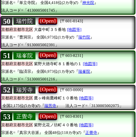
宗派名=『単立寺院』
全国4,418位(2カ寺)の『
神光院
』
法人コード=「4130005001745」
50
[Open]
瑞竹院
[〒601-0143]
京都府京都市北区
大森中町３５番地
[地図等]
宗派名=『曹洞宗』
全国6,973位(1カ寺)の『
瑞竹院
』
法人コード=「9130005002391」
51
[Open]
瑞峯院
[〒603-8231]
京都府京都市北区
紫野大徳寺町８１番地の１
[地図等]
宗派名=『臨済宗』
全国6,973位(1カ寺)の『
瑞峯院
』
法人コード=「5130005001216」
52
[Open]
瑞芳寺
[〒603-0000]
京都府京都市北区
鷹ヶ峰南鷹峰町１０番地
[地図等]
全国2,175位(5カ寺)の『
瑞芳寺
』
法人コード=「3130005002075」
53
[Open]
正覺寺
[〒603-8301]
京都府京都市北区
紫野北花ノ坊町４０番地
[地図等]
宗派名=『真宗大谷派』
全国48位(118カ寺)の『
正覺寺
』