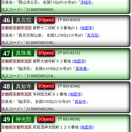
宗派名=『西山浄土宗』
全国71位(95カ寺)の『
浄福寺
』
法人コード=「2130005000609」
46
[Open]
真言院
[〒603-8303]
京都府京都市北区
紫野十二坊町３３番地の１
[地図等]
宗派名=『真言宗智山派』
全国3,258位(3カ寺)の『
真言院
』
法人コード=「8130005002186」
47
[Open]
真珠庵
[〒603-8231]
京都府京都市北区
紫野大徳寺町５２番地
[地図等]
宗派名=『臨済宗』
全国4,418位(2カ寺)の『
真珠庵
』
法人コード=「3130005001218」
48
[Open]
真如寺
[〒603-8346]
京都府京都市北区
等持院北町６１番地
[地図等]
宗派名=『臨済宗』
全国526位(22カ寺)の『
真如寺
』
法人コード=「2130005001284」
49
[Open]
神光院
[〒603-8836]
京都府京都市北区
西賀茂神光院町１２０番地
[地図等]