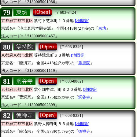
法人コード=「2130005001086」
79
[Open]
東坊
[〒603-8424]
京都府京都市北区
紫竹下芝本町１０番地
[地図等]
宗派名=『浄土真宗本願寺派』
全国4,418位(2カ寺)の『
東坊
』
法人コード=「5130005000457」
80
[Open]
等持院
[〒603-8346]
京都府京都市北区
等持院北町６３番地
[地図等]
宗派名=『臨済宗』
全国4,418位(2カ寺)の『
等持院
』
法人コード=「3130005001119」
81
[Open]
洞谷寺
[〒603-8862]
京都府京都市北区
雲ケ畑中津川町３２０番地
[地図等]
宗派名=『曹洞宗』
全国2,175位(5カ寺)の『
洞谷寺
』
法人コード=「1130005002399」
82
[Open]
德禅寺
[〒603-8231]
京都府京都市北区
紫野大徳寺町８６番地
[地図等]
宗派名=『臨済宗』
全国6,973位(1カ寺)の『
德禅寺
』