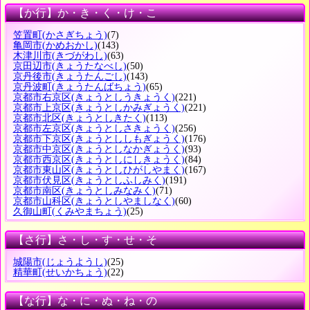
【か行】か・き・く・け・こ
笠置町
(かさぎちょう)
(7)
亀岡市
(かめおかし)
(143)
木津川市
(きづがわし)
(63)
京田辺市
(きょうたなべし)
(50)
京丹後市
(きょうたんごし)
(143)
京丹波町
(きょうたんばちょう)
(65)
京都市右京区
(きょうとしうきょうく)
(221)
京都市上京区
(きょうとしかみぎょうく)
(221)
京都市北区
(きょうとしきたく)
(113)
京都市左京区
(きょうとしさきょうく)
(256)
京都市下京区
(きょうとししもぎょうく)
(176)
京都市中京区
(きょうとしなかぎょうく)
(93)
京都市西京区
(きょうとしにしきょうく)
(84)
京都市東山区
(きょうとしひがしやまく)
(167)
京都市伏見区
(きょうとしふしみく)
(191)
京都市南区
(きょうとしみなみく)
(71)
京都市山科区
(きょうとしやましなく)
(60)
久御山町
(くみやまちょう)
(25)
【さ行】さ・し・す・せ・そ
城陽市
(じょうようし)
(25)
精華町
(せいかちょう)
(22)
【な行】な・に・ぬ・ね・の