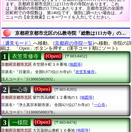
ます。京都府京都市北区には113カ寺の寺院があります。これ
は、京都府の寺院数の3.73%にあたります。京都市北区の全国市
区町村での寺院数は、第146位です。個別に調べたい場合は、メ
ニューの【全文検索】にキーワードを入力してください。
京都府京都市北区の仏教寺院「総数は113カ寺」のすべ
〔通常モード〕
へ移動。
[京都府の寺院一覧]
へ移動。寺院の詳
細は、「Open」ボタンを押す。(漢字コード順にソート)
1
[Open]
衣笠常修寺
[〒603-8452]
京都府京都市北区
衣笠開キ町３８番地
[地図等]
宗派名=『日蓮宗』
全国6,973位(1カ寺)の『
衣笠常修寺
』
法人コード=「5130005002032」
2
[Open]
一心寺
[〒603-8205]
京都府京都市北区
紫竹西高縄町１２番地の１
[地図等]
宗派名=『浄土真宗本願寺派』
全国421位(27カ寺)の『
一心寺
』
法人コード=「1130005000378」
3
[Open]
一様院
[〒603-8474]
京都府京都市北区
大宮薬師山東町１６番地
[地図等]