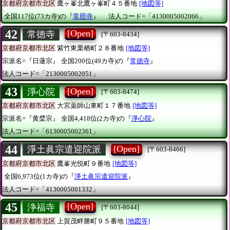
京都府京都市北区
鷹ヶ峯北鷹ヶ峯町４５番地
[地図等]
全国117位(73カ寺)の『
常照寺
』
法人コード=「4130005002066」
42
[Open]
常徳寺
[〒603-8434]
京都府京都市北区
紫竹東栗栖町２８番地
[地図等]
宗派名=『日蓮宗』
全国200位(49カ寺)の『
常徳寺
』
法人コード=「2130005002051」
43
[Open]
淨心院
[〒603-8474]
京都府京都市北区
大宮薬師山東町１７番地
[地図等]
宗派名=『黄檗宗』
全国4,418位(2カ寺)の『
淨心院
』
法人コード=「6130005002361」
44
[Open]
淨土眞宗遣迎院派
[〒603-8466]
京都府京都市北区
鷹峯光悦町９番地
[地図等]
全国6,973位(1カ寺)の『
淨土眞宗遣迎院派
』
法人コード=「4130005001332」
45
[Open]
浄福寺
[〒603-8044]
京都府京都市北区
上賀茂畔勝町９５番地
[地図等]