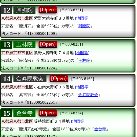
12
[Open]
興臨院
[〒603-8231]
京都府京都市北区
紫野大徳寺町８０番地
[地図等]
宗派名=『臨済宗』
全国6,973位(1カ寺)の『
興臨院
』
法人コード=「4130005001209」
13
[Open]
玉林院
[〒603-8231]
京都府京都市北区
紫野大徳寺町７４番地
[地図等]
宗派名=『臨済宗』
全国3,258位(3カ寺)の『
玉林院
』
法人コード=「5130005001224」
14
[Open]
金昇院教会
[〒603-8163]
京都府京都市北区
小山南大野町３５番地
[地図等]
宗派名=『真言宗』
全国6,973位(1カ寺)の『
金昇院教会
』
法人コード=「9130005002251」
15
[Open]
金台寺
[〒603-8354]
京都府京都市北区
等持院西町６４番地
[地図等]
宗派名=『臨済宗妙心寺派』
全国1,830位(6カ寺)の『
金台寺
』
法人コード=「8130005001147」