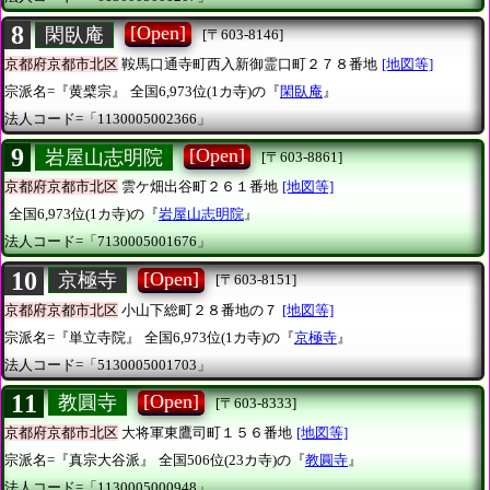
8
[Open]
閑臥庵
[〒603-8146]
京都府京都市北区
鞍馬口通寺町西入新御霊口町２７８番地
[地図等]
宗派名=『黄檗宗』
全国6,973位(1カ寺)の『
閑臥庵
』
法人コード=「1130005002366」
9
[Open]
岩屋山志明院
[〒603-8861]
京都府京都市北区
雲ケ畑出谷町２６１番地
[地図等]
全国6,973位(1カ寺)の『
岩屋山志明院
』
法人コード=「7130005001676」
10
[Open]
京極寺
[〒603-8151]
京都府京都市北区
小山下総町２８番地の７
[地図等]
宗派名=『単立寺院』
全国6,973位(1カ寺)の『
京極寺
』
法人コード=「5130005001703」
11
[Open]
教圓寺
[〒603-8333]
京都府京都市北区
大将軍東鷹司町１５６番地
[地図等]
宗派名=『真宗大谷派』
全国506位(23カ寺)の『
教圓寺
』
法人コード=「1130005000948」