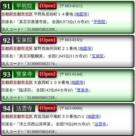
91
[Open]
平照院
[〒603-8321]
京都府京都市北区
平野鳥居前町１４番地
[地図等]
宗派名=『真言宗善通寺派』
全国6,973位(1カ寺)の『
平照院
』
法人コード=「3130005002208」
92
[Open]
宝泉院
[〒603-8165]
京都府京都市北区
紫野西御所田町２１番地
[地図等]
宗派名=『真言宗醍醐派』
全国1,045位(11カ寺)の『
宝泉院
』
法人コード=「3130005002174」
93
[Open]
寳泉寺
[〒601-0144]
京都府京都市北区
大森西町１０８番地
[地図等]
宗派名=『臨済宗』
全国142位(64カ寺)の『
寳泉寺
』
法人コード=「3130005001259」
94
[Open]
法雲寺
[〒603-0000]
京都府京都市北区
西賀茂鎮守庵町３０番地の１
[地図等]
宗派名=『浄土宗西山深草派』
全国79位(88カ寺)の『
法雲寺
』
法人コード=「9130005002458」