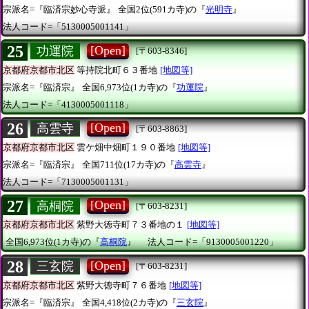
宗派名=『臨済宗妙心寺派』
全国2位(591カ寺)の『
光明寺
』
法人コード=「5130005001141」
25
[Open]
功運院
[〒603-8346]
京都府京都市北区
等持院北町６３番地
[地図等]
宗派名=『臨済宗』
全国6,973位(1カ寺)の『
功運院
』
法人コード=「4130005001118」
26
[Open]
高雲寺
[〒603-8863]
京都府京都市北区
雲ケ畑中畑町１９０番地
[地図等]
宗派名=『臨済宗』
全国711位(17カ寺)の『
高雲寺
』
法人コード=「7130005001131」
27
[Open]
高桐院
[〒603-8231]
京都府京都市北区
紫野大徳寺町７３番地の１
[地図等]
全国6,973位(1カ寺)の『
高桐院
』
法人コード=「9130005001220」
28
[Open]
三玄院
[〒603-8231]
京都府京都市北区
紫野大徳寺町７６番地
[地図等]
宗派名=『臨済宗』
全国4,418位(2カ寺)の『
三玄院
』