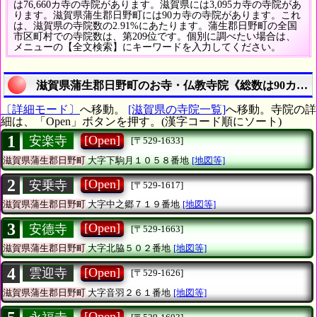
は76,660カ寺の寺院があります。滋賀県には3,095カ寺の寺院があ
ります。滋賀県蒲生郡日野町には90カ寺の寺院があります。これ
は、滋賀県の寺院数の2.91%にあたります。蒲生郡日野町の全国
市区町村での寺院数は、第209位です。個別に調べたい場合は、
メニューの【全文検索】にキーワードを入力してください。
滋賀県蒲生郡日野町のお寺・仏教寺院《総数は90カ寺
〔詳細モード〕
へ移動。
[滋賀県の寺院一覧]
へ移動。寺院の詳
細は、「Open」ボタンを押す。(漢字コード順にソート)
1
[Open]
安楽寺
[〒529-1633]
滋賀県蒲生郡日野町
大字下駒月１０５８番地
[地図等]
2
[Open]
安乗寺
[〒529-1617]
滋賀県蒲生郡日野町
大字中之郷７１９番地
[地図等]
3
[Open]
安德寺
[〒529-1663]
滋賀県蒲生郡日野町
大字北脇５０２番地
[地図等]
4
[Open]
雲迎寺
[〒529-1626]
滋賀県蒲生郡日野町
大字音羽２６１番地
[地図等]
[Open]