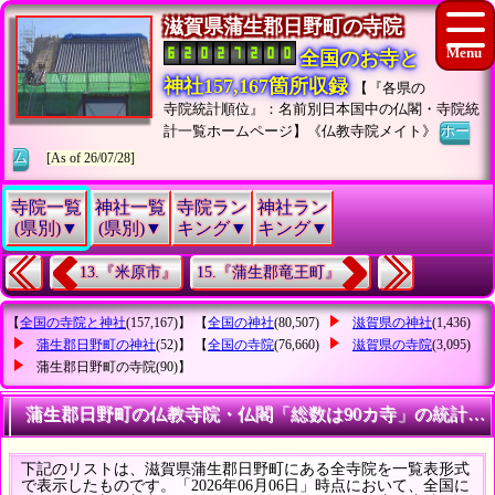
滋賀県蒲生郡日野町の寺院
全国のお寺と
神社157,167箇所収録
【『各県の
寺院統計順位』：名前別日本国中の仏閣・寺院統
計一覧ホームページ】《仏教寺院メイト》
ホー
ム
[As of 26/07/28]
寺院一覧
神社一覧
寺院ラン
神社ラン
(県別)▼
(県別)▼
キング▼
キング▼
13.『米原市』
15.『蒲生郡竜王町』
【
全国の寺院と神社
(157,167)】 【
全国の神社
(80,507)
滋賀県の神社
(1,436)
蒲生郡日野町の神社
(52)】 【
全国の寺院
(76,660)
滋賀県の寺院
(3,095)
蒲生郡日野町の寺院
(90)】
蒲生郡日野町の仏教寺院・仏閣「総数は90カ寺」の統計リ
下記のリストは、滋賀県蒲生郡日野町にある全寺院を一覧表形式
で表示したものです。「2026年06月06日」時点において、全国に