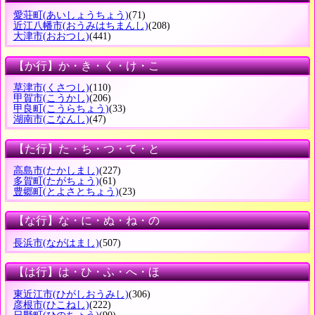
愛荘町
(あいしょうちょう)
(71)
近江八幡市
(おうみはちまんし)
(208)
大津市
(おおつし)
(441)
【か行】か・き・く・け・こ
草津市
(くさつし)
(110)
甲賀市
(こうかし)
(206)
甲良町
(こうらちょう)
(33)
湖南市
(こなんし)
(47)
【た行】た・ち・つ・て・と
高島市
(たかしまし)
(227)
多賀町
(たがちょう)
(61)
豊郷町
(とよさとちょう)
(23)
【な行】な・に・ぬ・ね・の
長浜市
(ながはまし)
(507)
【は行】は・ひ・ふ・へ・ほ
東近江市
(ひがしおうみし)
(306)
彦根市
(ひこねし)
(222)