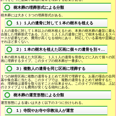
樹木葬の埋葬形式による分類
樹木葬には大きく３つの埋葬形式がある。
１）１人の遺骨に対して１本の樹木を植える
１人の遺骨に対して１本以上の樹木植えるため、本来の樹木葬の趣旨に最も
合致した埋葬形式である。ただ、１人１人の遺骨に対して樹木を植えるスペ
ースが必要なため、費用が高くなる傾向にあり、対応している墓地や霊園は
それほど多くない。
２）１本の樹木を植えた区画に個々の遺骨を別々に埋葬
１本の樹木を植えた大区画に、１人１人の遺骨を骨壺などに入れて個々の区
画に埋葬するタイプ。このタイプの樹木葬が一番多い。
３）複数人の遺骨を同じ区画に埋葬する
１つの納骨区画に複数の遺骨をまとめて共同で埋葬する。お墓の場合の合同
墓や集合墓に当たる。このタイプでは、複数の遺骨をまとめて納骨するた
め、埋葬後は遺骨を取り出すことが出来ません。このタイプの特徴は、上記
の２タイプよりも費用が安くなる傾向にある。
樹木葬の運営形態による分類
運営形態による違いは大きく以下の３つに分けられる。
１）寺院やお寺や宗教法人が運営