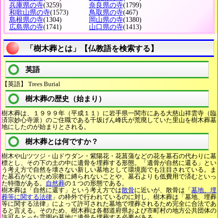
兵庫県の寺
(3259)
奈良県の寺
(1799)
和歌山県の寺
(1573)
鳥取県の寺
(467)
島根県の寺
(1304)
岡山県の寺
(1380)
広島県の寺
(1741)
山口県の寺
(1413)
「樹木葬とは」【仏教語を検索する】
英語
【英語】 Trees Burial
樹木葬の歴史（始まり）
樹木葬は、１９９９年（平成１１）に岩手県一関市にある大慈山祥雲寺（臨
済宗妙心寺派）のご住職である千坂げん峰氏が荒廃していた里山を樹木葬墓
地にしたのが始まりとされる。
樹木葬とは何ですか？
樹木や山ツツジ・山ドウダン・紫陽花・花菖蒲などの花を墓石の代わりに墓
標とし、その下の土の中に遺骨を埋葬する形態。「遺骨が自然に還る」とい
う考え方で自然を壊さない新しい墓地として環境面でも注目されている。ま
た墓石がないため宗教に縛られないことや、墓石よりも低費用で済むといっ
た特徴がある。
自然葬
の１つの形態である。
樹木葬は「自然に還す」という考え方では
散骨
に近いが、散骨は「
墓地、埋
葬等に関する法律
」の枠外で行われているのに対し、樹木葬は「墓地、埋葬
等に関する法律」によって許可された墓地で埋葬されるため完全に合法であ
ると言える。そのため、樹木葬は各都道府県および市町村の地方公共団体の
許可をとった霊園や墓地に遺骨を埋葬する必要がある。