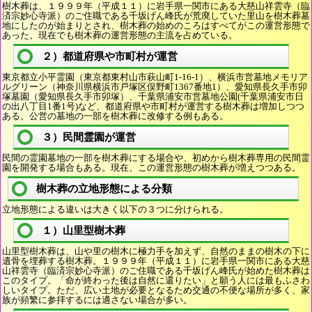
樹木葬は、１９９９年（平成１１）に岩手県一関市にある大慈山祥雲寺（臨
済宗妙心寺派）のご住職である千坂げん峰氏が荒廃していた里山を樹木葬墓
地にしたのが始まりとされ、樹木葬の始めのころはすべてがこの運営形態で
あった。現在でも樹木葬の運営形態の主流を占めている。
２）都道府県や市町村が運営
東京都立小平霊園（東京都東村山市萩山町1-16-1）、横浜市営墓地メモリア
ルグリーン（神奈川県横浜市戸塚区俣野町1367番地1）、愛知県長久手市卯
塚墓園（愛知県長久手市卯塚）、千葉県浦安市営墓地公園(千葉県浦安市日
の出八丁目1番1号)など、都道府県や市町村が運営する樹木葬は増加しつつ
ある。公営の墓地の一部を樹木葬に改修する例もある。
３）民間霊園が運営
民間の霊園墓地の一部を樹木葬にする場合や、初めから樹木葬専用の民間霊
園を開発する場合もある。現在、この運営形態の樹木葬が増えつつある。
樹木葬の立地形態による分類
立地形態による違いは大きく以下の３つに分けられる。
１）山里型樹木葬
山里型樹木葬は、山や里の樹木に極力手を加えず、自然のままの樹木の下に
遺骨を埋葬する樹木葬。１９９９年（平成１１）に岩手県一関市にある大慈
山祥雲寺（臨済宗妙心寺派）のご住職である千坂げん峰氏が始めた樹木葬は
このタイプ。「命が終わった後は自然に還りたい」と願う人には最もふさわ
しいタイプ。ただ、広い土地が必要となるため交通の不便な場所が多く、家
族が頻繁に参拝するには適さない場合が多い。