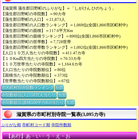
【滋賀県 蒲生郡日野町のふりがな】＝「しがけん ひのちょう」
【蒲生郡日野町の寺院数】＝90カ寺
【蒲生郡日野町の人口】＝21,873人
【蒲生郡日野町の人口数ランキング】＝1,069位(全国1,866市区町村中)
【蒲生郡日野町の面積】＝117.6平方Km
【蒲生郡日野町の面積ランキング】＝890位(全国1,866市区町村中)
【蒲生郡日野町の世帯数】＝7,728世帯
【蒲生郡日野町の世帯数ランキング】＝1,092位(全国1,866市区町村中)
【人口１０万人当たりの寺院数】＝411.47カ寺
【１０Km四方当たりの寺院数】＝76.53カ寺
【１０万世帯当たりの寺院数】＝1,164.6カ寺
【人口当たりの寺院数順位】＝80位
【面積当たりの寺院数順位】＝373位
【世帯数当たりの寺院数順位】＝67位
市区町村別寺院数ランキング
別窓
寺院数順位(人口10万人当たり)
別窓
寺院数順位(面積100平方Km当たり)
別窓
滋賀県の市町村別寺院一覧表(3,095カ寺)
ぶりがな順
市町村コード順
寺院件数順
【あ行】あ・い・う・え・お