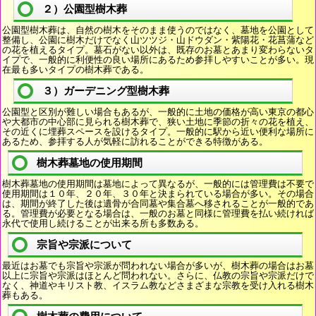
２）公園型樹木葬
公園型樹木葬は、自然の樹木をそのまま使うのではなく、墓地を公園として
整備し、公園に樹木だけでなく山ツツジ・山ドウダン・紫陽花・花菖蒲など
の花を植えるタイプ。墓石がない以外は、既存のお墓とあまり変わらないタ
イプで、一般的に利便性の良い場所にあるため参拝しやすいことが多い。現
在最も多いタイプの樹木葬である。
３）ガーデニング型樹木葬
公園型と区別が難しい場合もあるが、一般的に土地の価格が高い東京の都心
や大都市の中心部に見られる樹木葬で、狭い土地に季節の折々の花を植え、
その近くに埋葬スペースを設けるタイプ。一般的に駅から近い便利な場所に
あるため、参拝する人が気軽に訪れることができる特徴がある。
樹木葬墓地の使用期間
樹木葬墓地の使用期間は墓地によって異なるが、一般的には管理費は不要で
使用期間は１０年、２０年、３０年と決まられている場合が多い。その場合
は、期間が終了した後は遺骨が合同墓や集合墓へ移されることが一般的であ
る。管理費が必要となる場合は、一般のお墓と同様に管理費を払い続ければ
永代で使用し続けることが出来る所も多数ある。
宗旨や宗派について
最近はお墓でも宗旨や宗派が問われない場合が多いが、樹木葬の場合はお墓
以上に宗旨や宗派はほとんど問われない。さらに、仏教の宗旨や宗派だけで
なく、神道やキリスト教、イスラム教などさまざまな宗教を受け入れる樹木
葬もある。