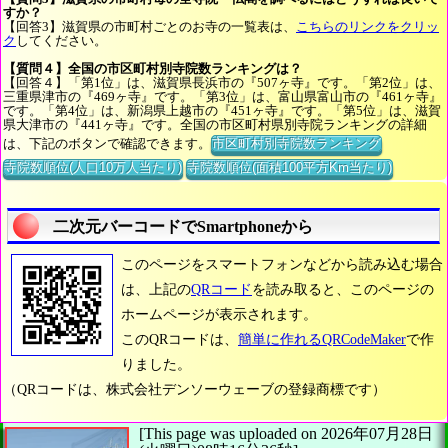
すか？
【回答3】滋賀県の市町村ごとのお寺の一覧表は、
こちらのリンクをクリッ
ク
してください。
【質問４】全国の市区町村別寺院数ランキングは？
【回答４】「第1位」は、滋賀県長浜市の『507ヶ寺』です。「第2位」は、
三重県津市の『469ヶ寺』です。「第3位」は、富山県富山市の『461ヶ寺』
です。「第4位」は、新潟県上越市の『451ヶ寺』です。「第5位」は、滋賀
県大津市の『441ヶ寺』です。全国の市区町村県別寺院ランキングの詳細
は、下記のボタンで確認できます。
市区町村別寺院数ランキング
寺院数順位(人口10万人当たり)
寺院数順位(面積100平方Km当たり)
二次元バーコードでSmartphoneから
このページをスマートフォンなどから読み込む場合
は、上記の
QRコード
を読み取ると、このページの
ホームページが表示されます。
このQRコードは、
簡単に作れるQRCodeMaker
で作
りました。
（QRコードは、株式会社デンソーウェーブの登録商標です）
[This page was uploaded on 2026年07月28日