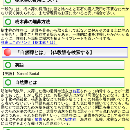
樹木葬の費用について
一般的には、樹木葬の費用はお墓と比べると墓石の購入費用が不要なためか
なり安く抑えられる。また管理費もお墓に比べると安い場合が多い。
樹木葬の埋葬方法
樹木葬の埋葬は、遺骨を骨壷から取り出して紙などに包みそのまま土に埋め
る場合と、骨壷ごと埋葬する場合がある。一般的に誰を埋葬したかがわかる
ように、埋葬した場所に樹木を植えたりプレートを置いたりする。
詳細はこのリンク【樹木葬とは】
「自然葬とは」【仏教語を検索する】
英語
【英語】 Natural Burial
自然葬とは
明治時代以降、火葬した後の遺骨や遺灰は
お墓
を作って納骨することが一般
的であった。しかし現代では、お墓の購入はかなり高価なものとなり、また
少子化や高齢化、核家族化などでお墓を建ててもそのお墓を引き継いでくれ
る者がいないという問題も生まれている。また仮に引き継いでくれても、転
勤などで遠方のためお墓を建てても管理できないという問題も生じている。
そのためお墓の代わりに、遺骨や遺灰を自然に還そうとする流れが新たに出
来つつある。それを自然葬という。自然葬には、遺骨を粉末状にして海や空
や山にそのまま撒く
散骨
がある。他に
樹木葬
、海洋葬、風葬、水葬など自然
に回帰するような葬り方も自然葬という。