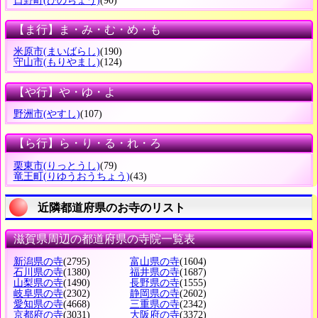
日野町
(ひのちょう)
(90)
【ま行】ま・み・む・め・も
米原市
(まいばらし)
(190)
守山市
(もりやまし)
(124)
【や行】や・ゆ・よ
野洲市
(やすし)
(107)
【ら行】ら・り・る・れ・ろ
栗東市
(りっとうし)
(79)
竜王町
(りゆうおうちょう)
(43)
近隣都道府県のお寺のリスト
滋賀県周辺の都道府県の寺院一覧表
新潟県の寺
(2795)
富山県の寺
(1604)
石川県の寺
(1380)
福井県の寺
(1687)
山梨県の寺
(1490)
長野県の寺
(1555)
岐阜県の寺
(2302)
静岡県の寺
(2602)
愛知県の寺
(4668)
三重県の寺
(2342)
京都府の寺
(3031)
大阪府の寺
(3372)