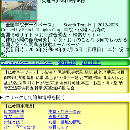
(火曜日)08時16分36秒]
『全国寺院データベース』 ｜ Search Temple
｜
2012-2026
Created by
Search Temples Corp.
寺院・仏閣・お寺の
全国情報サイト
≪お寺総合調査・
検索サイト≫
【神社仏閣の徹底研究】
寺院・お寺のことなら何でもわかる
全国寺院・仏閣高速検索ホームページ
【更新日時：2026年(令和08年)07月26日（日曜日）14時52分20
秒】
プライバシー・ポリシー
、
稼働環境
、
利用規約
【仏教キーワード】：仏法;年忌法要;夫婦墓;墓誌;戒名;合葬墓;散骨;
御朱印;法施;墓相;仏事;墓じまい;倶会一処;お布施;檀家;御魂入れ;お
盆;法名;法事;月命日;仏恩;宗派;埋葬許可証;本堂・お堂・御々堂;納
骨室;追善供養;納骨堂;家墓;無縁墓;法会
クリックして追加情報を開く
【仏教関連用語】
日本国憲法
中陰・年忌一覧表
寺院・お寺
今年の法事
お経とは？
お墓・墓地の情報
行年・享年の計算
散骨って？