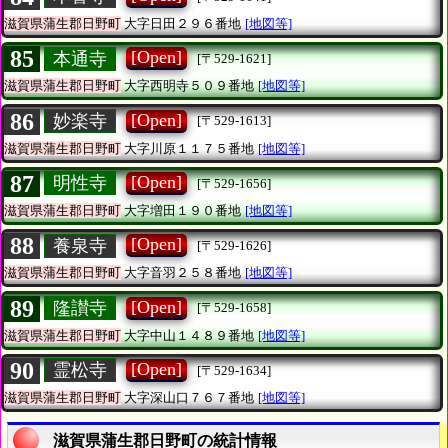
滋賀県蒲生郡日野町
大字日田２９６番地
[地図等]
85
[Open]
本通寺
[〒529-1621]
滋賀県蒲生郡日野町
大字西明寺５０９番地
[地図等]
86
[Open]
妙楽寺
[〒529-1613]
滋賀県蒲生郡日野町
大字川原１１７５番地
[地図等]
87
[Open]
明性寺
[〒529-1656]
滋賀県蒲生郡日野町
大字増田１９０番地
[地図等]
88
[Open]
養泉寺
[〒529-1626]
滋賀県蒲生郡日野町
大字音羽２５８番地
[地図等]
89
[Open]
隆讃寺
[〒529-1658]
滋賀県蒲生郡日野町
大字中山１４８９番地
[地図等]
90
[Open]
霊松寺
[〒529-1634]
滋賀県蒲生郡日野町
大字深山口７６７番地
[地図等]
滋賀県蒲生郡日野町の統計情報