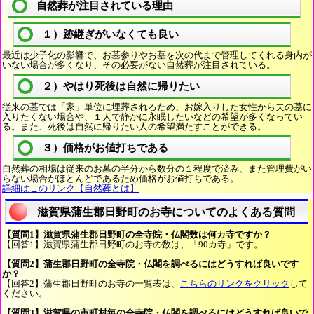
自然葬が注目されている理由
１）跡継ぎがいなくても良い
最近は少子化の影響で、お墓参りやお墓を次の代まで管理してくれる身内が
いない場合が多くなり、その必要がない自然葬が注目されている。
２）やはり死後は自然に帰りたい
従来の墓では「家」単位に埋葬されるため、お嫁入りした女性から夫の墓に
入りたくない場合や、１人で静かに永眠したいなどの希望が多くなってい
る。また、死後は自然に帰りたい人の希望満たすことができる。
３）価格がお値打ちである
自然葬の相場は従来のお墓の半分から数分の１程度で済み、また管理費がい
らない場合がほとんどであるため価格がお値打ちである。
詳細はこのリンク【自然葬とは】
滋賀県蒲生郡日野町のお寺についてのよくある質問
【質問1】滋賀県蒲生郡日野町の全寺院・仏閣数は何カ寺ですか？
【回答1】滋賀県蒲生郡日野町のお寺の数は、「90カ寺」です。
【質問2】蒲生郡日野町の全寺院・仏閣を調べるにはどうすれば良いです
か？
【回答2】蒲生郡日野町のお寺の一覧表は、
こちらのリンクをクリック
して
ください。
【質問3】滋賀県の市町村毎の全寺院・仏閣を調べるにはどうすれば良いで