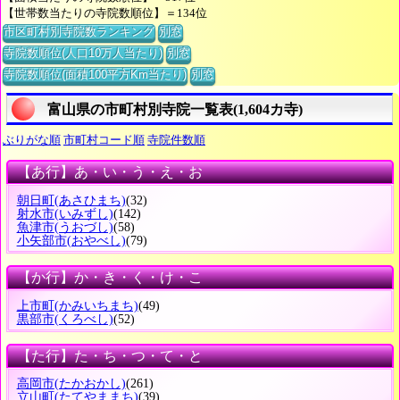
【世帯数当たりの寺院数順位】＝134位
市区町村別寺院数ランキング
別窓
寺院数順位(人口10万人当たり)
別窓
寺院数順位(面積100平方Km当たり)
別窓
富山県の市町村別寺院一覧表(1,604カ寺)
ぶりがな順
市町村コード順
寺院件数順
【あ行】あ・い・う・え・お
朝日町
(あさひまち)
(32)
射水市
(いみずし)
(142)
魚津市
(うおづし)
(58)
小矢部市
(おやべし)
(79)
【か行】か・き・く・け・こ
上市町
(かみいちまち)
(49)
黒部市
(くろべし)
(52)
【た行】た・ち・つ・て・と
高岡市
(たかおかし)
(261)
立山町
(たてやままち)
(39)