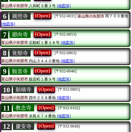
富山県小矢部市
八和町３番３号
[地図等]
6
[Open]
圓照寺
[〒932-0031]
富山県小矢部市
岡７００番地
[地図等]
7
[Open]
廻向寺
[〒932-0053]
富山県小矢部市
石動町１番３８号
[地図等]
8
[Open]
覚順寺
[〒932-0863]
富山県小矢部市
内山３４４０番地
[地図等]
9
[Open]
観音寺
[〒932-0046]
富山県小矢部市
観音町１番９号
[地図等]
10
[Open]
願稱寺
[〒932-0805]
富山県小矢部市
西中２５８番地
[地図等]
11
[Open]
教念寺
[〒932-0102]
富山県小矢部市
水島６７４番地
[地図等]
12
[Open]
慶安寺
[〒932-0048]