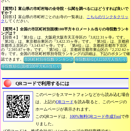
さい。
【質問3】富山県の市町村毎の全寺院・仏閣を調べるにはどうすれば良いで
すか？
【回答3】富山県の市町村ごとのお寺の一覧表は、
こちらのリンクをクリッ
ク
してください。
【質問４】全国の市区町村別面積100平方キロメートル当りの寺院数ランキ
ングは？
【回答４】「第1位」は、大阪府大阪市天王寺区の『3,822.31ヶ寺』です。
「第2位」は、東京都台東区の『3,422.35ヶ寺』です。「第3位」は、京都府
京都市上京区の『3,143.67ヶ寺』です。「第4位」は、京都府京都市下京区
の『2,595.87ヶ寺』です。「第5位」は、京都府京都市東山区の『2,232.62ヶ
寺』です。全国の市区町村県別寺院ランキングの詳細は、下記のボタンで確
認できます。
市区町村別寺院数ランキング
寺院数順位(人口10万人当たり)
寺院数順位(面積100平方Km当たり)
QRコードで利用するには
このページをスマートフォンなどから読み込む場合
は、上記の
QRコード
を読み取ると、このページの
ホームページが表示されます。
このQRコードは、
100%無料QRコード作成Tool
で作
りました。