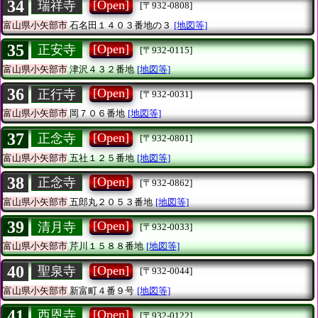
34
[Open]
瑞祥寺
[〒932-0808]
富山県小矢部市
石名田１４０３番地の３
[地図等]
35
[Open]
正安寺
[〒932-0115]
富山県小矢部市
津沢４３２番地
[地図等]
36
[Open]
正行寺
[〒932-0031]
富山県小矢部市
岡７０６番地
[地図等]
37
[Open]
正念寺
[〒932-0801]
富山県小矢部市
五社１２５番地
[地図等]
38
[Open]
正念寺
[〒932-0862]
富山県小矢部市
五郎丸２０５３番地
[地図等]
39
[Open]
清月寺
[〒932-0033]
富山県小矢部市
芹川１５８８番地
[地図等]
40
[Open]
聖泉寺
[〒932-0044]
富山県小矢部市
新富町４番９号
[地図等]
41
[Open]
西恩寺
[〒932-0122]