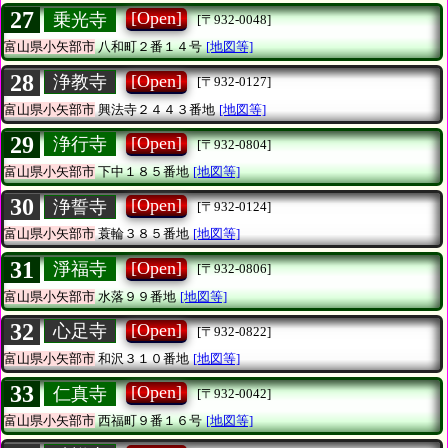
27
[Open]
乗光寺
[〒932-0048]
富山県小矢部市
八和町２番１４号
[地図等]
28
[Open]
浄教寺
[〒932-0127]
富山県小矢部市
興法寺２４４３番地
[地図等]
29
[Open]
浄行寺
[〒932-0804]
富山県小矢部市
下中１８５番地
[地図等]
30
[Open]
浄誓寺
[〒932-0124]
富山県小矢部市
蓑輪３８５番地
[地図等]
31
[Open]
淨福寺
[〒932-0806]
富山県小矢部市
水落９９番地
[地図等]
32
[Open]
心足寺
[〒932-0822]
富山県小矢部市
和沢３１０番地
[地図等]
33
[Open]
仁真寺
[〒932-0042]
富山県小矢部市
西福町９番１６号
[地図等]