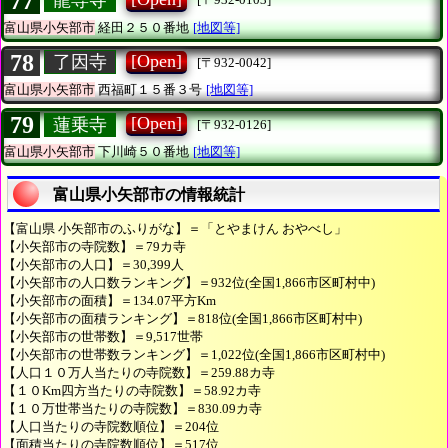
77
龍専寺
富山県小矢部市
経田２５０番地
[地図等]
78
[Open]
了因寺
[〒932-0042]
富山県小矢部市
西福町１５番３号
[地図等]
79
[Open]
蓮乗寺
[〒932-0126]
富山県小矢部市
下川崎５０番地
[地図等]
富山県小矢部市の情報統計
【富山県 小矢部市のふりがな】＝「とやまけん おやべし」
【小矢部市の寺院数】＝79カ寺
【小矢部市の人口】＝30,399人
【小矢部市の人口数ランキング】＝932位(全国1,866市区町村中)
【小矢部市の面積】＝134.07平方Km
【小矢部市の面積ランキング】＝818位(全国1,866市区町村中)
【小矢部市の世帯数】＝9,517世帯
【小矢部市の世帯数ランキング】＝1,022位(全国1,866市区町村中)
【人口１０万人当たりの寺院数】＝259.88カ寺
【１０Km四方当たりの寺院数】＝58.92カ寺
【１０万世帯当たりの寺院数】＝830.09カ寺
【人口当たりの寺院数順位】＝204位
【面積当たりの寺院数順位】＝517位