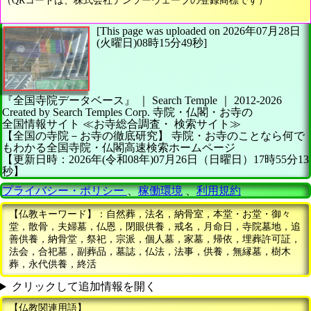
（QRコードは、株式会社デンソーウェーブの登録商標です）
[This page was uploaded on 2026年07月28日
(火曜日)08時15分49秒]
『全国寺院データベース』 ｜ Search Temple
｜
2012-2026
Created by
Search Temples Corp.
寺院・仏閣・お寺の
全国情報サイト
≪お寺総合調査・
検索サイト≫
【全国の寺院－お寺の徹底研究】
寺院・お寺のことなら何で
もわかる全国寺院・仏閣高速検索ホームページ
【更新日時：2026年(令和08年)07月26日（日曜日）17時55分13
秒】
プライバシー・ポリシー
、
稼働環境
、
利用規約
【仏教キーワード】：自然葬，法名，納骨室，本堂・お堂・御々
堂，散骨，夫婦墓，仏恩，閉眼供養，戒名，月命日，寺院墓地，追
善供養，納骨堂，祭祀，宗派，個人墓，家墓，帰依，埋葬許可証，
法会，合祀墓，副葬品，墓誌，仏法，法事，供養，無縁墓，樹木
葬，永代供養，終活
クリックして追加情報を開く
【仏教関連用語】