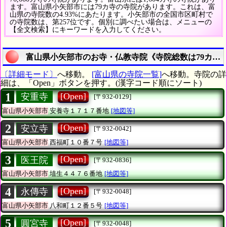
ます。富山県小矢部市には79カ寺の寺院があります。これは、富
山県の寺院数の4.93%にあたります。小矢部市の全国市区町村で
の寺院数は、第257位です。個別に調べたい場合は、メニューの
【全文検索】にキーワードを入力してください。
富山県小矢部市のお寺・仏教寺院《寺院総数は79カ寺
〔詳細モード〕
へ移動。
[富山県の寺院一覧]
へ移動。寺院の詳
細は、「Open」ボタンを押す。(漢字コード順にソート)
1
[Open]
安重寺
[〒932-0129]
富山県小矢部市
安養寺１７１７番地
[地図等]
2
[Open]
安立寺
[〒932-0042]
富山県小矢部市
西福町１０番７号
[地図等]
3
[Open]
医王院
[〒932-0836]
富山県小矢部市
埴生４４７６番地
[地図等]
4
[Open]
永傳寺
[〒932-0048]
富山県小矢部市
八和町１２番５号
[地図等]
5
[Open]
圓宮寺
[〒932-0048]