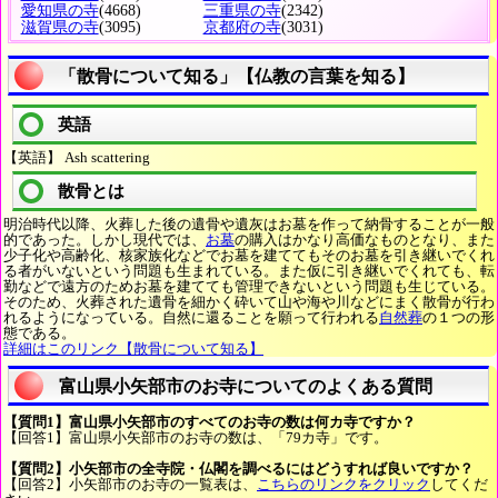
愛知県の寺
(4668)
三重県の寺
(2342)
滋賀県の寺
(3095)
京都府の寺
(3031)
「散骨について知る」【仏教の言葉を知る】
英語
【英語】 Ash scattering
散骨とは
明治時代以降、火葬した後の遺骨や遺灰はお墓を作って納骨することが一般
的であった。しかし現代では、
お墓
の購入はかなり高価なものとなり、また
少子化や高齢化、核家族化などでお墓を建ててもそのお墓を引き継いでくれ
る者がいないという問題も生まれている。また仮に引き継いでくれても、転
勤などで遠方のためお墓を建てても管理できないという問題も生じている。
そのため、火葬された遺骨を細かく砕いて山や海や川などにまく散骨が行わ
れるようになっている。自然に還ることを願って行われる
自然葬
の１つの形
態である。
詳細はこのリンク【散骨について知る】
富山県小矢部市のお寺についてのよくある質問
【質問1】富山県小矢部市のすべてのお寺の数は何カ寺ですか？
【回答1】富山県小矢部市のお寺の数は、「79カ寺」です。
【質問2】小矢部市の全寺院・仏閣を調べるにはどうすれば良いですか？
【回答2】小矢部市のお寺の一覧表は、
こちらのリンクをクリック
してくだ