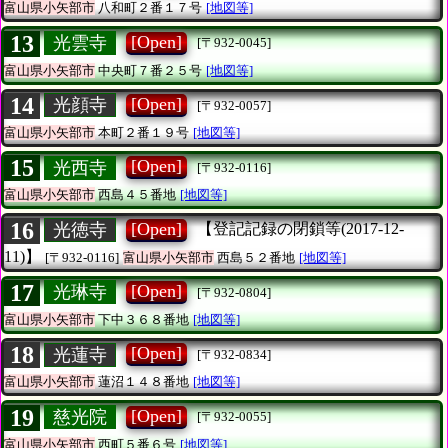
富山県小矢部市
八和町２番１７号
[地図等]
13
[Open]
光雲寺
[〒932-0045]
富山県小矢部市
中央町７番２５号
[地図等]
14
[Open]
光顔寺
[〒932-0057]
富山県小矢部市
本町２番１９号
[地図等]
15
[Open]
光西寺
[〒932-0116]
富山県小矢部市
西島４５番地
[地図等]
16
[Open]
光徳寺
【登記記録の閉鎖等(2017-12-
11)】
[〒932-0116]
富山県小矢部市
西島５２番地
[地図等]
17
[Open]
光琳寺
[〒932-0804]
富山県小矢部市
下中３６８番地
[地図等]
18
[Open]
光蓮寺
[〒932-0834]
富山県小矢部市
蓮沼１４８番地
[地図等]
19
[Open]
慈光院
[〒932-0055]
富山県小矢部市
西町５番６号
[地図等]