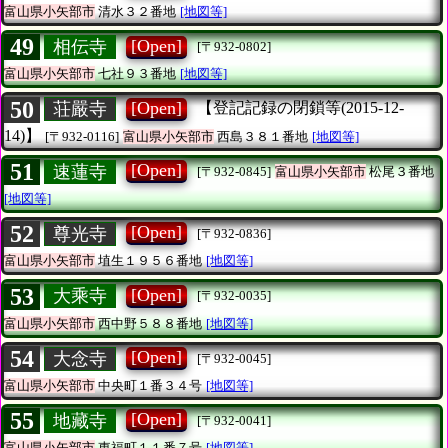
富山県小矢部市
清水３２番地
[地図等]
49
[Open]
相伝寺
[〒932-0802]
富山県小矢部市
七社９３番地
[地図等]
50
[Open]
荘嚴寺
【登記記録の閉鎖等(2015-12-
14)】
[〒932-0116]
富山県小矢部市
西島３８１番地
[地図等]
51
[Open]
速蓮寺
[〒932-0845]
富山県小矢部市
松尾３番地
[地図等]
52
[Open]
尊光寺
[〒932-0836]
富山県小矢部市
埴生１９５６番地
[地図等]
53
[Open]
大乘寺
[〒932-0035]
富山県小矢部市
西中野５８８番地
[地図等]
54
[Open]
大念寺
[〒932-0045]
富山県小矢部市
中央町１番３４号
[地図等]
55
[Open]
地藏寺
[〒932-0041]
富山県小矢部市
東福町１１番７号
[地図等]