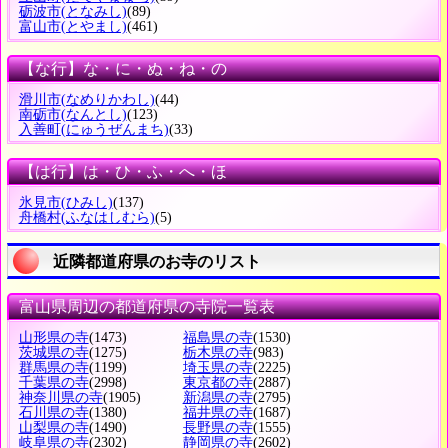
砺波市
(となみし)
(89)
富山市
(とやまし)
(461)
【な行】な・に・ぬ・ね・の
滑川市
(なめりかわし)
(44)
南砺市
(なんとし)
(123)
入善町
(にゅうぜんまち)
(33)
【は行】は・ひ・ふ・へ・ほ
氷見市
(ひみし)
(137)
舟橋村
(ふなはしむら)
(5)
近隣都道府県のお寺のリスト
富山県周辺の都道府県の寺院一覧表
山形県の寺
(1473)
福島県の寺
(1530)
茨城県の寺
(1275)
栃木県の寺
(983)
群馬県の寺
(1199)
埼玉県の寺
(2225)
千葉県の寺
(2998)
東京都の寺
(2887)
神奈川県の寺
(1905)
新潟県の寺
(2795)
石川県の寺
(1380)
福井県の寺
(1687)
山梨県の寺
(1490)
長野県の寺
(1555)
岐阜県の寺
(2302)
静岡県の寺
(2602)