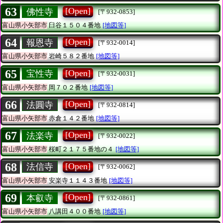
63
[Open]
佛性寺
[〒932-0853]
富山県小矢部市
臼谷１５０４番地
[地図等]
64
[Open]
報恩寺
[〒932-0014]
富山県小矢部市
岩崎５８２番地
[地図等]
65
[Open]
宝性寺
[〒932-0031]
富山県小矢部市
岡７０２番地
[地図等]
66
[Open]
法圓寺
[〒932-0814]
富山県小矢部市
赤倉１４２番地
[地図等]
67
[Open]
法楽寺
[〒932-0022]
富山県小矢部市
桜町２１７５番地の４
[地図等]
68
[Open]
法信寺
[〒932-0062]
富山県小矢部市
安楽寺１１４３番地
[地図等]
69
[Open]
本叡寺
[〒932-0861]
富山県小矢部市
八講田４００番地
[地図等]