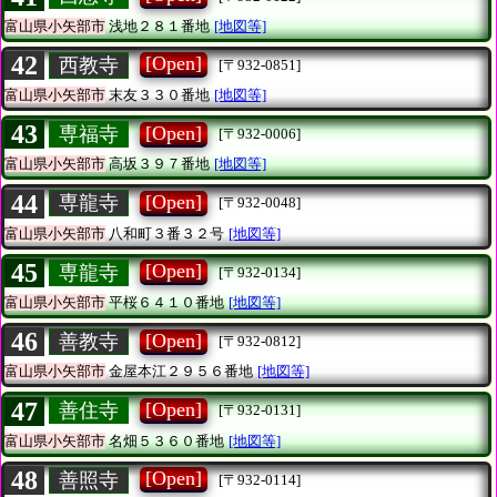
富山県小矢部市
浅地２８１番地
[地図等]
42
[Open]
西教寺
[〒932-0851]
富山県小矢部市
末友３３０番地
[地図等]
43
[Open]
専福寺
[〒932-0006]
富山県小矢部市
高坂３９７番地
[地図等]
44
[Open]
専龍寺
[〒932-0048]
富山県小矢部市
八和町３番３２号
[地図等]
45
[Open]
専龍寺
[〒932-0134]
富山県小矢部市
平桜６４１０番地
[地図等]
46
[Open]
善教寺
[〒932-0812]
富山県小矢部市
金屋本江２９５６番地
[地図等]
47
[Open]
善住寺
[〒932-0131]
富山県小矢部市
名畑５３６０番地
[地図等]
48
[Open]
善照寺
[〒932-0114]