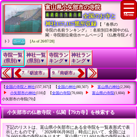
富山県小矢部市の寺院
全国のお寺と
神社157,167箇所収録
【『各県の
寺院の名前ランキング』：名前別日本国中の仏
閣・寺院順位発信ホームページ】《仏教寺院メイ
ト》
ホーム
[As of 26/07/28]
寺院一覧
神社一覧
寺院ラン
神社ラン
(県別)▼
(県別)▼
キング▼
キング▼
7.『砺波市』
9.『南砺市』
【
全国の寺院と神社
(157,167)】 【
全国の神社
(80,507)
富山県の神社
(2,266)
小矢部市の神社
(116)】 【
全国の寺院
(76,660)
富山県の寺院
(1,604)
小矢部市の寺院
(79)】
小矢部市の仏教寺院・仏閣【79カ寺】を検索する
下記のリストは、富山県小矢部市にある全寺院を一覧表形式で表
示したものです。「2026年06月06日」時点において、全国には
76,660カ寺の寺院があります。富山県には1,604カ寺の寺院があり