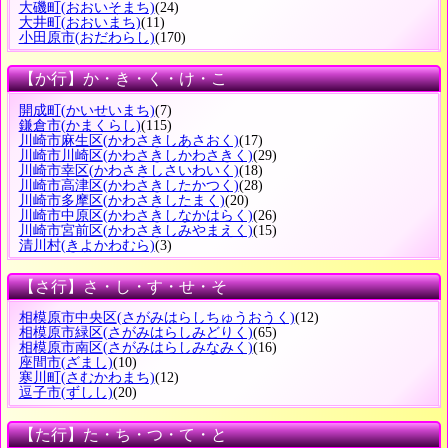
大磯町
(おおいそまち)
(24)
大井町
(おおいまち)
(11)
小田原市
(おだわらし)
(170)
【か行】か・き・く・け・こ
開成町
(かいせいまち)
(7)
鎌倉市
(かまくらし)
(115)
川崎市麻生区
(かわさきしあさおく)
(17)
川崎市川崎区
(かわさきしかわさきく)
(29)
川崎市幸区
(かわさきしさいわいく)
(18)
川崎市高津区
(かわさきしたかつく)
(28)
川崎市多摩区
(かわさきしたまく)
(20)
川崎市中原区
(かわさきしなかはらく)
(26)
川崎市宮前区
(かわさきしみやまえく)
(15)
清川村
(きよかわむら)
(3)
【さ行】さ・し・す・せ・そ
相模原市中央区
(さがみはらしちゅうおうく)
(12)
相模原市緑区
(さがみはらしみどりく)
(65)
相模原市南区
(さがみはらしみなみく)
(16)
座間市
(ざまし)
(10)
寒川町
(さむかわまち)
(12)
逗子市
(ずしし)
(20)
【た行】た・ち・つ・て・と