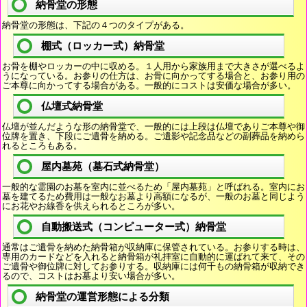
納骨堂の形態
納骨堂の形態は、下記の４つのタイプがある。
棚式（ロッカー式）納骨堂
お骨を棚やロッカーの中に収める。１人用から家族用まで大きさが選べるよ
うになっている。お参りの仕方は、お骨に向かってする場合と、お参り用の
ご本尊に向かってする場合がある。一般的にコストは安価な場合が多い。
仏壇式納骨堂
仏壇が並んだような形の納骨堂で、一般的には上段は仏壇でありご本尊や御
位牌を置き、下段にご遺骨を納める。ご遺影や記念品などの副葬品を納めら
れるところもある。
屋内墓苑（墓石式納骨堂）
一般的な霊園のお墓を室内に並べるため「屋内墓苑」と呼ばれる。室内にお
墓を建てるため費用は一般なお墓より高額になるが、一般のお墓と同じよう
にお花やお線香を供えられるところが多い。
自動搬送式（コンピューター式）納骨堂
通常はご遺骨を納めた納骨箱が収納庫に保管されている。お参りする時は、
専用のカードなどを入れると納骨箱が礼拝室に自動的に運ばれて来て、その
ご遺骨や御位牌に対してお参りする。収納庫には何千もの納骨箱が収納でき
るので、コストはお墓より安い場合が多い。
納骨堂の運営形態による分類