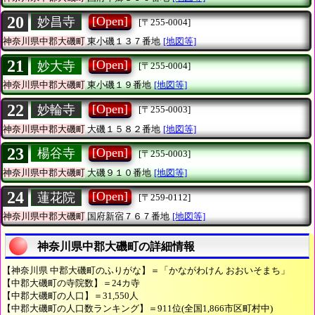
20
[Open]
妙昌寺
[〒255-0004]
神奈川県中郡大磯町
東小磯１３７番地
[地図等]
21
[Open]
妙大寺
[〒255-0004]
神奈川県中郡大磯町
東小磯１９番地
[地図等]
22
[Open]
妙輪寺
[〒255-0003]
神奈川県中郡大磯町
大磯１５８２番地
[地図等]
23
[Open]
楊谷寺
[〒255-0003]
神奈川県中郡大磯町
大磯９１０番地
[地図等]
24
[Open]
蓮花院
[〒259-0112]
神奈川県中郡大磯町
国府新宿７６７番地
[地図等]
神奈川県中郡大磯町の詳細情報
【神奈川県 中郡大磯町のふりがな】＝「かながわけん おおいそまち」
【中郡大磯町の寺院数】＝24カ寺
【中郡大磯町の人口】＝31,550人
【中郡大磯町の人口数ランキング】＝911位(全国1,866市区町村中)