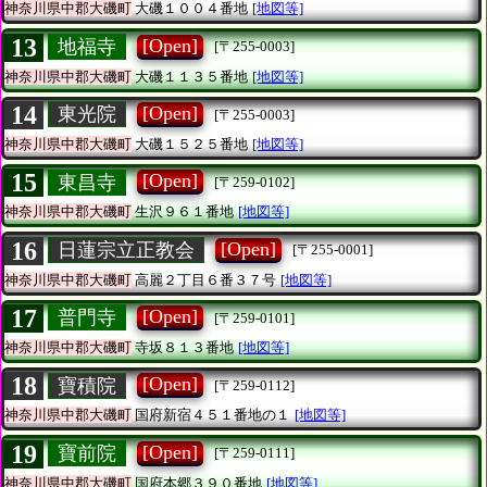
神奈川県中郡大磯町
大磯１００４番地
[地図等]
13
[Open]
地福寺
[〒255-0003]
神奈川県中郡大磯町
大磯１１３５番地
[地図等]
14
[Open]
東光院
[〒255-0003]
神奈川県中郡大磯町
大磯１５２５番地
[地図等]
15
[Open]
東昌寺
[〒259-0102]
神奈川県中郡大磯町
生沢９６１番地
[地図等]
16
[Open]
日蓮宗立正教会
[〒255-0001]
神奈川県中郡大磯町
高麗２丁目６番３７号
[地図等]
17
[Open]
普門寺
[〒259-0101]
神奈川県中郡大磯町
寺坂８１３番地
[地図等]
18
[Open]
寶積院
[〒259-0112]
神奈川県中郡大磯町
国府新宿４５１番地の１
[地図等]
19
[Open]
寶前院
[〒259-0111]
神奈川県中郡大磯町
国府本郷３９０番地
[地図等]