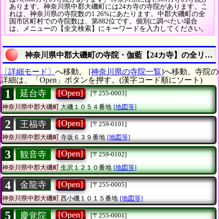
あります。神奈川県中郡大磯町には24カ寺の寺院があります。こ
れは、神奈川県の寺院数の1.26%にあたります。中郡大磯町の全
国市区町村での寺院数は、第882位です。個別に調べたい場合
は、メニューの【全文検索】にキーワードを入力してください。
神奈川県中郡大磯町の寺院・伽藍【24カ寺】の全リス
〔詳細モード〕
へ移動。
[神奈川県の寺院一覧]
へ移動。寺院の
詳細は、「Open」ボタンを押す。(漢字コード順にソート)
1
[Open]
延台寺
[〒255-0003]
神奈川県中郡大磯町
大磯１０５４番地
[地図等]
2
[Open]
王福寺
[〒259-0101]
神奈川県中郡大磯町
寺坂６３９番地
[地図等]
3
[Open]
観音寺
[〒259-0102]
神奈川県中郡大磯町
生沢１２１０番地
[地図等]
4
[Open]
金龍寺
[〒255-0005]
神奈川県中郡大磯町
西小磯１０１５番地
[地図等]
5
[Open]
慶覚院
[〒255-0001]