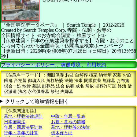
『全国寺院データベース』 ｜ Search Temple
｜
2012-2026
Created by
Search Temples Corp.
寺院・仏閣・お寺の
全国情報サイト
≪お寺総合調査・
検索サイト≫
【仏教建築・日本の伝統建築を探求する】
寺院・お寺のこと
なら何でもわかる全国寺院・仏閣高速検索ホームページ
【更新日時：2026年(令和08年)07月26日（日曜日）20時13分58
秒】
プライバシー・ポリシー
、
稼働環境
、
利用規約
【仏教キーワード】：開眼供養 お盆 自然葬 檀家 納骨堂 家墓 お施
餓鬼 合祀墓 御魂入れ 角柱塔婆 法施 法事 閉眼供養 無縁墓 お布施
倶会一処 散骨 墓誌 副葬品 法会 供養 戒名 帰依 埋葬許可証 終活 僧
侶派遣 法名 永代供養墓 祭祀 夫婦墓
クリックして追加情報を開く
【仏教関連用語】
墓地・埋葬法律規則
中陰・年忌一覧表
日本国憲法
お墓・墓地の情報
年忌・回忌法要計算
墓地・埋葬等の法律
行年・享年の計算
樹木葬とは