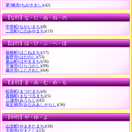
茅?崎市
(ちがさきし)
(42)
【な行】な・に・ぬ・ね・の
中井町
(なかいまち)
(8)
二宮町
(にのみやまち)
(13)
【は行】は・ひ・ふ・へ・ほ
箱根町
(はこねまち)
(17)
秦野市
(はだのし)
(53)
葉山町
(はやままち)
(16)
平塚市
(ひらつかし)
(99)
藤沢市
(ふじさわし)
(64)
【ま行】ま・み・む・め・も
松田町
(まつだまち)
(6)
真鶴町
(まなつるまち)
(5)
三浦市
(みうらし)
(42)
南足柄市
(みなみあしがらし)
(36)
【や行】や・ゆ・よ
山北町
(やまきたまち)
(18)
大和市
(やまとし)
(13)