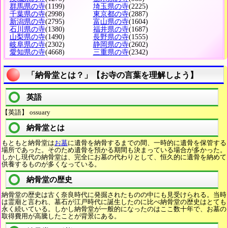
群馬県の寺
(1199)
埼玉県の寺
(2225)
千葉県の寺
(2998)
東京都の寺
(2887)
新潟県の寺
(2795)
富山県の寺
(1604)
石川県の寺
(1380)
福井県の寺
(1687)
山梨県の寺
(1490)
長野県の寺
(1555)
岐阜県の寺
(2302)
静岡県の寺
(2602)
愛知県の寺
(4668)
三重県の寺
(2342)
「納骨堂とは？」【お寺の言葉を理解しよう】
英語
【英語】 ossuary
納骨堂とは
もともと納骨堂は
お墓
に遺骨を納骨するまでの間、一時的に遺骨を保管する
場所であった。そのため遺骨を預かる期間も決まっている場合が多かった。
しかし現代の納骨堂は、完全にお墓の代わりとして、恒久的に遺骨を納めて
供養するものが多くなっている。
納骨堂の歴史
納骨堂の歴史は古く奈良時代に発掘されたものの中にも見受けられる。当時
は霊廟と言われ、墓石が江戸時代に誕生したのに比べ納骨堂の歴史はとても
永く続いている。しかし納骨堂が一般的になったのはここ数十年で、お墓の
取得費用が高騰したことが背景にある。