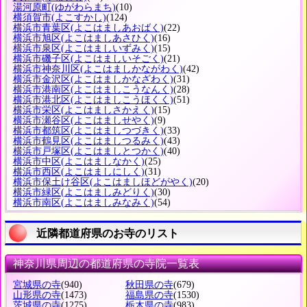
湯河原町
(ゆがわらまち)
(10)
横須賀市
(よこすかし)
(124)
横浜市青葉区
(よこはましあおばく)
(22)
横浜市旭区
(よこはましあさひく)
(16)
横浜市泉区
(よこはましいずみく)
(15)
横浜市磯子区
(よこはましいそごく)
(21)
横浜市神奈川区
(よこはましかながわく)
(42)
横浜市金沢区
(よこはましかなざわく)
(31)
横浜市港南区
(よこはましこうなんく)
(28)
横浜市港北区
(よこはましこうほくく)
(51)
横浜市栄区
(よこはましさかえく)
(15)
横浜市瀬谷区
(よこはましせやく)
(9)
横浜市都筑区
(よこはましつづきく)
(33)
横浜市鶴見区
(よこはましつるみく)
(43)
横浜市戸塚区
(よこはましとつかく)
(40)
横浜市中区
(よこはましなかく)
(25)
横浜市西区
(よこはましにしく)
(31)
横浜市保土け谷区
(よこはましほどがやく)
(20)
横浜市緑区
(よこはましみどりく)
(30)
横浜市南区
(よこはましみなみく)
(54)
近隣都道府県のお寺のリスト
神奈川県周辺の都道府県の寺院一覧表
宮城県の寺
(940)
秋田県の寺
(679)
山形県の寺
(1473)
福島県の寺
(1530)
茨城県の寺
(1275)
栃木県の寺
(983)