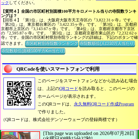
ック
してください。
【質問４】全国の市区町村別面積100平方キロメートル当りの寺院数ランキ
ングは？
【回答４】「第1位」は、大阪府大阪市天王寺区の『3,822.31ヶ寺』です。
「第2位」は、東京都台東区の『3,422.35ヶ寺』です。「第3位」は、京都府
京都市上京区の『3,143.67ヶ寺』です。「第4位」は、京都府京都市下京区
の『2,595.87ヶ寺』です。「第5位」は、京都府京都市東山区の『2,232.62ヶ
寺』です。全国の市区町村県別寺院ランキングの詳細は、下記のボタンで確
認できます。
市区町村別寺院数ランキング
寺院数順位(人口10万人当たり)
寺院数順位(面積100平方Km当たり)
QRCodeを使いスマートフォンで利用
このページをスマートフォンなどから読み込む場合
は、上記の
QRコード
を読み取ると、このページの
ホームページが表示されます。
このQRコードは、
永久無料QRコード作成Program
で作りました。
（QRコードは、株式会社デンソーウェーブの登録商標です）
[This page was uploaded on 2026年07月28日
(火曜日)08時15分37秒]