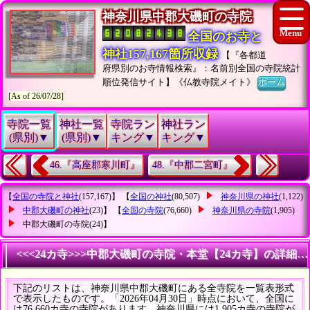
神奈川県中郡大磯町の寺院
全国のお寺と
神社157,167箇所収録
【『各都道
府県別のお寺情報検索』：名前別全国の寺院統計
順位発信サイト】《仏教寺院メイト》
ホーム
[As of 26/07/28]
寺院一覧
神社一覧
寺院ラン
神社ラン
(県別)▼
(県別)▼
キング▼
キング▼
46.『高座郡寒川町』
48.『中郡二宮町』
【
全国の寺院と神社
(157,167)】 【
全国の神社
(80,507)
神奈川県の神社
(1,122)
中郡大磯町の神社
(23)】 【
全国の寺院
(76,660)
神奈川県の寺院
(1,905)
中郡大磯町の寺院
(24)】
<<<24カ寺>>>中郡大磯町の寺院・本堂【24カ寺】の詳細統
下記のリストは、神奈川県中郡大磯町にある全寺院を一覧表形式
で表示したものです。「2026年04月30日」時点において、全国に
は76,660カ寺の寺院があります。神奈川県には1,905カ寺の寺院が