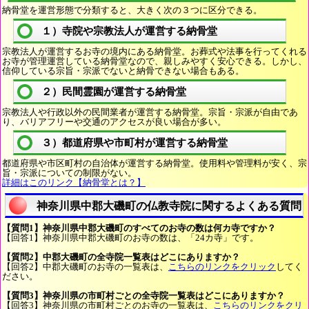
納骨堂を運営形態で分類すると、大きく次の３つに区分できる。
１）寺院や宗教法人が運営する納骨堂
宗教法人が運営するお寺の境内にある納骨堂。お葬式や法事を行ってくれる
お寺が管理運営している納骨堂なので、親しみやすく安心できる。しかし、
信仰している宗旨・宗派でないと納骨できない場合もある。
２）民間霊園が運営する納骨堂
宗教法人や行政以外の民間業者が運営する納骨堂。宗旨・宗派が自由であ
り、バリアフリーや交通のアクセスが良い場合が多い。
３）都道府県や市町村が運営する納骨堂
都道府県や市区町村の自治体が運営する納骨堂。使用料や管理料が安く、宗
旨・宗派についての制限がない。
詳細はこのリンク【納骨堂とは？】
神奈川県中郡大磯町の仏教寺院に関するよくある質問
【質問1】神奈川県中郡大磯町のすべてのお寺の数は何カ寺ですか？
【回答1】神奈川県中郡大磯町のお寺の数は、「24カ寺」です。
【質問2】中郡大磯町の全寺院一覧表はどこにありますか？
【回答2】中郡大磯町のお寺の一覧表は、
こちらのリンクをクリック
してく
ださい。
【質問3】神奈川県の市町村ごとの全寺院一覧表はどこにありますか？
【回答3】神奈川県の市町村ごとのお寺の一覧表は、
こちらのリンクをクリ