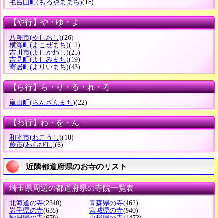
毛呂山町
(もろやままち)
(18)
【や行】や・ゆ・よ
八潮市
(やしおし)
(26)
横瀬町
(よこぜまち)
(11)
吉川市
(よしかわし)
(25)
吉見町
(よしみまち)
(19)
寄居町
(よりいまち)
(43)
【ら行】ら・り・る・れ・ろ
嵐山町
(らんざんまち)
(22)
【わ行】わ・を・ん
和光市
(わこうし)
(10)
蕨市
(わらびし)
(6)
近隣都道府県のお寺のリスト
埼玉県周辺の都道府県の寺院一覧表
北海道の寺
(2340)
青森県の寺
(462)
岩手県の寺
(635)
宮城県の寺
(940)
秋田県の寺
(679)
山形県の寺
(1473)