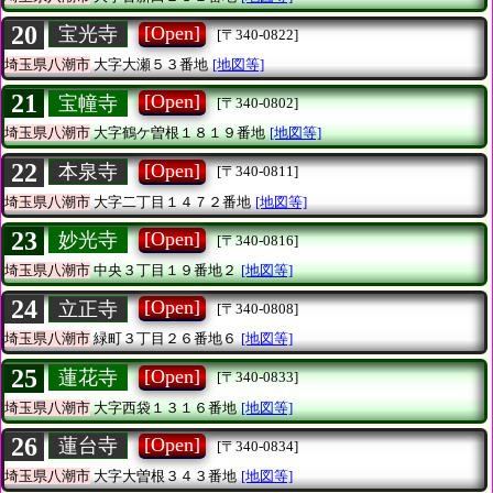
20
[Open]
宝光寺
[〒340-0822]
埼玉県八潮市
大字大瀬５３番地
[地図等]
21
[Open]
宝幢寺
[〒340-0802]
埼玉県八潮市
大字鶴ケ曽根１８１９番地
[地図等]
22
[Open]
本泉寺
[〒340-0811]
埼玉県八潮市
大字二丁目１４７２番地
[地図等]
23
[Open]
妙光寺
[〒340-0816]
埼玉県八潮市
中央３丁目１９番地２
[地図等]
24
[Open]
立正寺
[〒340-0808]
埼玉県八潮市
緑町３丁目２６番地６
[地図等]
25
[Open]
蓮花寺
[〒340-0833]
埼玉県八潮市
大字西袋１３１６番地
[地図等]
26
[Open]
蓮台寺
[〒340-0834]
埼玉県八潮市
大字大曽根３４３番地
[地図等]