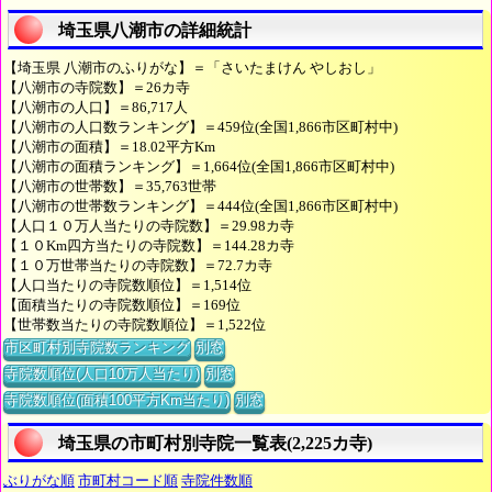
埼玉県八潮市の詳細統計
【埼玉県 八潮市のふりがな】＝「さいたまけん やしおし」
【八潮市の寺院数】＝26カ寺
【八潮市の人口】＝86,717人
【八潮市の人口数ランキング】＝459位(全国1,866市区町村中)
【八潮市の面積】＝18.02平方Km
【八潮市の面積ランキング】＝1,664位(全国1,866市区町村中)
【八潮市の世帯数】＝35,763世帯
【八潮市の世帯数ランキング】＝444位(全国1,866市区町村中)
【人口１０万人当たりの寺院数】＝29.98カ寺
【１０Km四方当たりの寺院数】＝144.28カ寺
【１０万世帯当たりの寺院数】＝72.7カ寺
【人口当たりの寺院数順位】＝1,514位
【面積当たりの寺院数順位】＝169位
【世帯数当たりの寺院数順位】＝1,522位
市区町村別寺院数ランキング
別窓
寺院数順位(人口10万人当たり)
別窓
寺院数順位(面積100平方Km当たり)
別窓
埼玉県の市町村別寺院一覧表(2,225カ寺)
ぶりがな順
市町村コード順
寺院件数順