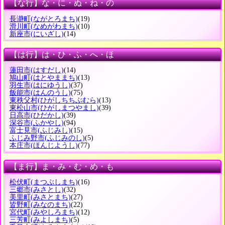
【な行】な・に・ぬ・ね・の
長瀞町
(ながとろまち)
(19)
滑川町
(なめがわまち)
(10)
新座市
(にいざし)
(14)
【は行】は・ひ・ふ・へ・ほ
蓮田市
(はすだし)
(14)
鳩山町
(はとやままち)
(13)
羽生市
(はにゆうし)
(37)
飯能市
(はんのうし)
(75)
東秩父村
(ひがしちちぶむら)
(13)
東松山市
(ひがしまつやまし)
(39)
日高市
(ひだかし)
(39)
深谷市
(ふかやし)
(94)
富士見市
(ふじみし)
(15)
ふじみ野市
(ふじみのし)
(5)
本庄市
(ほんじようし)
(77)
【ま行】ま・み・む・め・も
松伏町
(まつぶしまち)
(16)
三郷市
(みさとし)
(32)
美里町
(みさとまち)
(27)
皆野町
(みなのまち)
(22)
宮代町
(みやしろまち)
(12)
三芳町
(みよしまち)
(5)