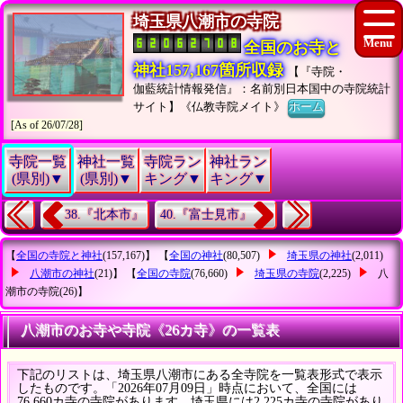
埼玉県八潮市の寺院
全国のお寺と
神社157,167箇所収録
【『寺院・
伽藍統計情報発信』：名前別日本国中の寺院統計
サイト】《仏教寺院メイト》
ホーム
[As of 26/07/28]
寺院一覧
神社一覧
寺院ラン
神社ラン
(県別)▼
(県別)▼
キング▼
キング▼
38.『北本市』
40.『富士見市』
【
全国の寺院と神社
(157,167)】 【
全国の神社
(80,507)
埼玉県の神社
(2,011)
八潮市の神社
(21)】 【
全国の寺院
(76,660)
埼玉県の寺院
(2,225)
八
潮市の寺院
(26)】
八潮市のお寺や寺院《26カ寺》の一覧表
下記のリストは、埼玉県八潮市にある全寺院を一覧表形式で表示
したものです。「2026年07月09日」時点において、全国には
76,660カ寺の寺院があります。埼玉県には2,225カ寺の寺院があり