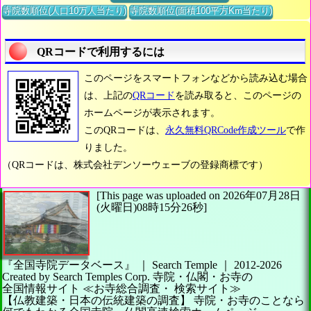
寺院数順位(人口10万人当たり)
寺院数順位(面積100平方Km当たり)
QRコードで利用するには
このページをスマートフォンなどから読み込む場合
は、上記の
QRコード
を読み取ると、このページの
ホームページが表示されます。
このQRコードは、
永久無料QRCode作成ツール
で作
りました。
（QRコードは、株式会社デンソーウェーブの登録商標です）
[This page was uploaded on 2026年07月28日
(火曜日)08時15分26秒]
『全国寺院データベース』 ｜ Search Temple
｜
2012-2026
Created by
Search Temples Corp.
寺院・仏閣・お寺の
全国情報サイト
≪お寺総合調査・
検索サイト≫
【仏教建築・日本の伝統建築の調査】
寺院・お寺のことなら