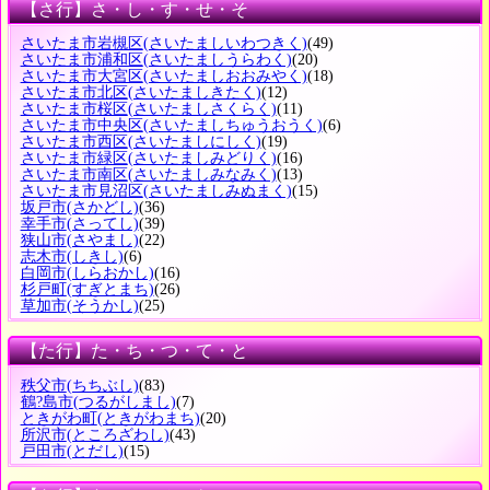
【さ行】さ・し・す・せ・そ
さいたま市岩槻区
(さいたましいわつきく)
(49)
さいたま市浦和区
(さいたましうらわく)
(20)
さいたま市大宮区
(さいたましおおみやく)
(18)
さいたま市北区
(さいたましきたく)
(12)
さいたま市桜区
(さいたましさくらく)
(11)
さいたま市中央区
(さいたましちゅうおうく)
(6)
さいたま市西区
(さいたましにしく)
(19)
さいたま市緑区
(さいたましみどりく)
(16)
さいたま市南区
(さいたましみなみく)
(13)
さいたま市見沼区
(さいたましみぬまく)
(15)
坂戸市
(さかどし)
(36)
幸手市
(さってし)
(39)
狭山市
(さやまし)
(22)
志木市
(しきし)
(6)
白岡市
(しらおかし)
(16)
杉戸町
(すぎとまち)
(26)
草加市
(そうかし)
(25)
【た行】た・ち・つ・て・と
秩父市
(ちちぶし)
(83)
鶴?島市
(つるがしまし)
(7)
ときがわ町
(ときがわまち)
(20)
所沢市
(ところざわし)
(43)
戸田市
(とだし)
(15)