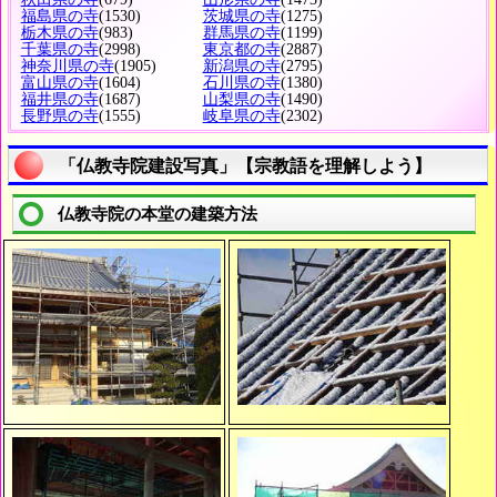
福島県の寺
(1530)
茨城県の寺
(1275)
栃木県の寺
(983)
群馬県の寺
(1199)
千葉県の寺
(2998)
東京都の寺
(2887)
神奈川県の寺
(1905)
新潟県の寺
(2795)
富山県の寺
(1604)
石川県の寺
(1380)
福井県の寺
(1687)
山梨県の寺
(1490)
長野県の寺
(1555)
岐阜県の寺
(2302)
「仏教寺院建設写真」【宗教語を理解しよう】
仏教寺院の本堂の建築方法