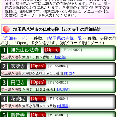
ます。埼玉県八潮市には26カ寺の寺院があります。これは、埼玉
県の寺院数の1.17%にあたります。八潮市の全国市区町村での寺
院数は、第842位です。個別に調べたい場合は、メニューの【全
文検索】にキーワードを入力してください。
埼玉県八潮市の仏教寺院【26カ寺】の詳細統計
〔詳細モード〕
へ移動。
[埼玉県の寺院一覧]
へ移動。寺院の詳
細は、「Open」ボタンを押す。(漢字コード順にソート)
1
[Open]
旭光山妙法寺
[〒340-0822]
埼玉県八潮市
大瀬１丁目５番地７
[地図等]
2
[Open]
医薬寺
[〒340-0802]
埼玉県八潮市
大字鶴ケ曽根１９１５番地
[地図等]
3
[Open]
円照寺
[〒340-0815]
埼玉県八潮市
八潮７丁目３２番地１
[地図等]
4
[Open]
花藏院
[〒340-0804]
埼玉県八潮市
大字小作田６１８番地
[地図等]
5
[Open]
觀音寺
[〒340-0816]