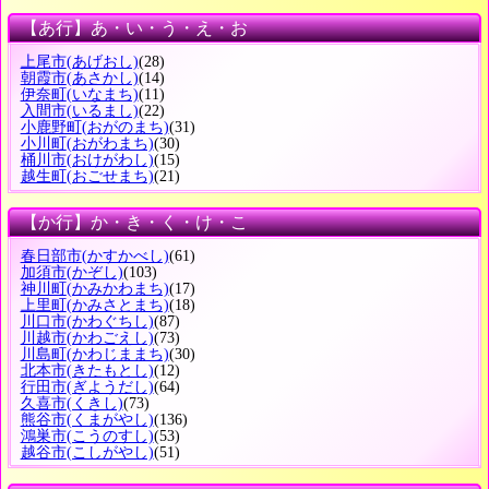
【あ行】あ・い・う・え・お
上尾市
(あげおし)
(28)
朝霞市
(あさかし)
(14)
伊奈町
(いなまち)
(11)
入間市
(いるまし)
(22)
小鹿野町
(おがのまち)
(31)
小川町
(おがわまち)
(30)
桶川市
(おけがわし)
(15)
越生町
(おごせまち)
(21)
【か行】か・き・く・け・こ
春日部市
(かすかべし)
(61)
加須市
(かぞし)
(103)
神川町
(かみかわまち)
(17)
上里町
(かみさとまち)
(18)
川口市
(かわぐちし)
(87)
川越市
(かわごえし)
(73)
川島町
(かわじままち)
(30)
北本市
(きたもとし)
(12)
行田市
(ぎようだし)
(64)
久喜市
(くきし)
(73)
熊谷市
(くまがやし)
(136)
鴻巣市
(こうのすし)
(53)
越谷市
(こしがやし)
(51)