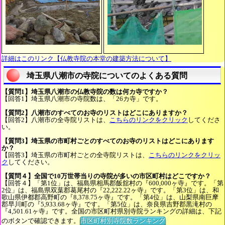
詳細はこのリンク【仏教寺院の本堂の建築方法について】
埼玉県八潮市の寺院についてのよくある質問
【質問1】埼玉県八潮市の仏教寺院の数は何カ寺ですか？
【回答1】埼玉県八潮市の寺院数は、「26カ寺」です。
【質問2】八潮市のすべてのお寺のリストはどこにありますか？
【回答2】八潮市の全寺院リストは、
こちらのリンクをクリック
してくださ
い。
【質問3】埼玉県の市町村ごとのすべてのお寺のリストはどこにあります
か？
【回答3】埼玉県の市町村ごとの全寺院リストは、
こちらのリンクをクリッ
ク
してください。
【質問４】全国で10万世帯当りの寺院が多いの市区町村はどこですか？
【回答４】「第1位」は、福島県相馬郡飯舘村の『600,000ヶ寺』です。「第
2位」は、福島県双葉郡葛尾村の『22,222.22ヶ寺』です。「第3位」は、和
歌山県伊都郡高野町の『8,378.75ヶ寺』です。「第4位」は、山梨県南巨摩
郡早川町の『5,933.68ヶ寺』です。「第5位」は、奈良県吉野郡黒滝村の
『4,501.61ヶ寺』です。全国の市区町村県別寺院ランキングの詳細は、下記
のボタンで確認できます。
市区町村別寺院数ランキング