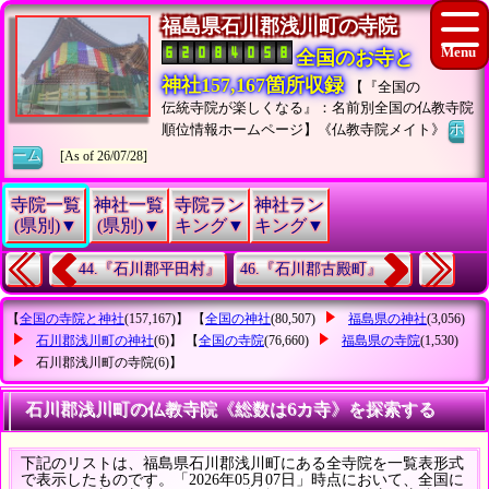
福島県石川郡浅川町の寺院
全国のお寺と
神社157,167箇所収録
【『全国の
伝統寺院が楽しくなる』：名前別全国の仏教寺院
順位情報ホームページ】《仏教寺院メイト》
ホ
ーム
[As of 26/07/28]
寺院一覧
神社一覧
寺院ラン
神社ラン
(県別)▼
(県別)▼
キング▼
キング▼
44.『石川郡平田村』
46.『石川郡古殿町』
【
全国の寺院と神社
(157,167)】 【
全国の神社
(80,507)
福島県の神社
(3,056)
石川郡浅川町の神社
(6)】 【
全国の寺院
(76,660)
福島県の寺院
(1,530)
石川郡浅川町の寺院
(6)】
石川郡浅川町の仏教寺院《総数は6カ寺》を探索する
下記のリストは、福島県石川郡浅川町にある全寺院を一覧表形式
で表示したものです。「2026年05月07日」時点において、全国に