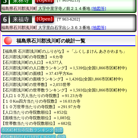
5
東林寺
[〒963-6213]
福島県石川郡浅川町
大字中里字寺ノ前２１４番地
[地図等]
6
[Open]
来福寺
[〒963-6202]
福島県石川郡浅川町
大字里白石字出シ３６３番地
[地図等]
福島県石川郡浅川町の統計一覧
【福島県 石川郡浅川町のふりがな】＝「ふくしまけん あさかわまち」
【石川郡浅川町の寺院数】＝6カ寺
【石川郡浅川町の人口】＝6,577人
【石川郡浅川町の人口数ランキング】＝1,539位(全国1,866市区町村中)
【石川郡浅川町の面積】＝37.43平方Km
【石川郡浅川町の面積ランキング】＝1,426位(全国1,866市区町村中)
【石川郡浅川町の世帯数】＝2,055世帯
【石川郡浅川町の世帯数ランキング】＝1,593位(全国1,866市区町村中)
【人口１０万人当たりの寺院数】＝91.23カ寺
【１０Km四方当たりの寺院数】＝16.03カ寺
【１０万世帯当たりの寺院数】＝291.97カ寺
【人口当たりの寺院数順位】＝852位
【面積当たりの寺院数順位】＝1,085位
【世帯数当たりの寺院数順位】＝682位
市区町村別寺院数ランキング
別窓
寺院数順位(人口10万人当たり)
別窓