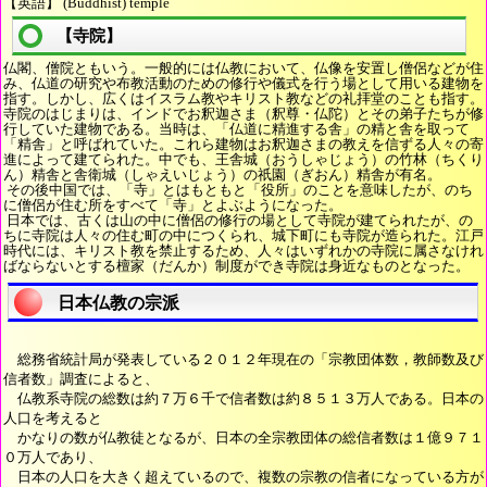
【英語】 (Buddhist) temple
【寺院】
仏閣、僧院ともいう。一般的には仏教において、仏像を安置し僧侶などが住
み、仏道の研究や布教活動のための修行や儀式を行う場として用いる建物を
指す。しかし、広くはイスラム教やキリスト教などの礼拝堂のことも指す。
寺院のはじまりは、インドでお釈迦さま（釈尊・仏陀）とその弟子たちが修
行していた建物である。当時は、「仏道に精進する舎」の精と舎を取って
「精舎」と呼ばれていた。これら建物はお釈迦さまの教えを信ずる人々の寄
進によって建てられた。中でも、王舎城（おうしゃじょう）の竹林（ちくり
ん）精舎と舎衛城（しゃえいじょう）の祇園（ぎおん）精舎が有名。
その後中国では、「寺」とはもともと「役所」のことを意味したが、のち
に僧侶が住む所をすべて「寺」とよぶようになった。
日本では、古くは山の中に僧侶の修行の場として寺院が建てられたが、の
ちに寺院は人々の住む町の中につくられ、城下町にも寺院が造られた。江戸
時代には、キリスト教を禁止するため、人々はいずれかの寺院に属さなけれ
ばならないとする檀家（だんか）制度ができ寺院は身近なものとなった。
日本仏教の宗派
総務省統計局が発表している２０１２年現在の「宗教団体数，教師数及び
信者数」調査によると、
仏教系寺院の総数は約７万６千で信者数は約８５１３万人である。日本の
人口を考えると
かなりの数が仏教徒となるが、日本の全宗教団体の総信者数は１億９７１
０万人であり、
日本の人口を大きく超えているので、複数の宗教の信者になっている方が