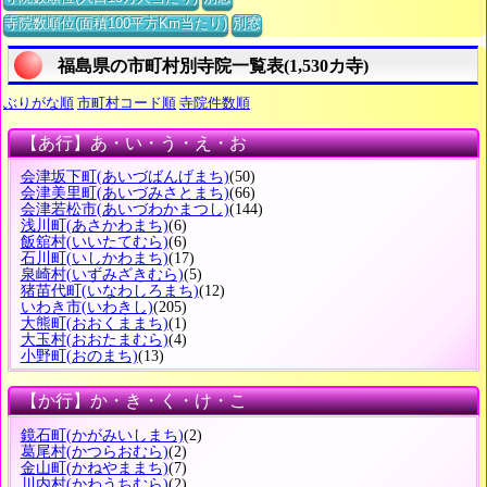
寺院数順位(面積100平方Km当たり)
別窓
福島県の市町村別寺院一覧表(1,530カ寺)
ぶりがな順
市町村コード順
寺院件数順
【あ行】あ・い・う・え・お
会津坂下町
(あいづばんげまち)
(50)
会津美里町
(あいづみさとまち)
(66)
会津若松市
(あいづわかまつし)
(144)
浅川町
(あさかわまち)
(6)
飯舘村
(いいたてむら)
(6)
石川町
(いしかわまち)
(17)
泉崎村
(いずみざきむら)
(5)
猪苗代町
(いなわしろまち)
(12)
いわき市
(いわきし)
(205)
大熊町
(おおくままち)
(1)
大玉村
(おおたまむら)
(4)
小野町
(おのまち)
(13)
【か行】か・き・く・け・こ
鏡石町
(かがみいしまち)
(2)
葛尾村
(かつらおむら)
(2)
金山町
(かねやままち)
(7)
川内村
(かわうちむら)
(2)