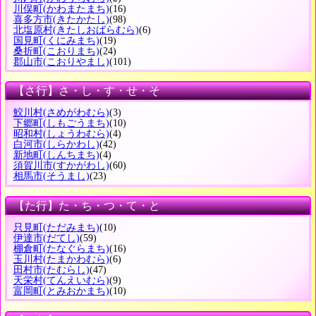
川俣町
(かわまたまち)
(16)
喜多方市
(きたかたし)
(98)
北塩原村
(きたしおばらむら)
(6)
国見町
(くにみまち)
(19)
桑折町
(こおりまち)
(24)
郡山市
(こおりやまし)
(101)
【さ行】さ・し・す・せ・そ
鮫川村
(さめがわむら)
(3)
下郷町
(しもごうまち)
(10)
昭和村
(しょうわむら)
(4)
白河市
(しらかわし)
(42)
新地町
(しんちまち)
(4)
須賀川市
(すかがわし)
(60)
相馬市
(そうまし)
(23)
【た行】た・ち・つ・て・と
只見町
(ただみまち)
(10)
伊達市
(だてし)
(59)
棚倉町
(たなぐらまち)
(16)
玉川村
(たまかわむら)
(6)
田村市
(たむらし)
(47)
天栄村
(てんえいむら)
(9)
富岡町
(とみおかまち)
(10)