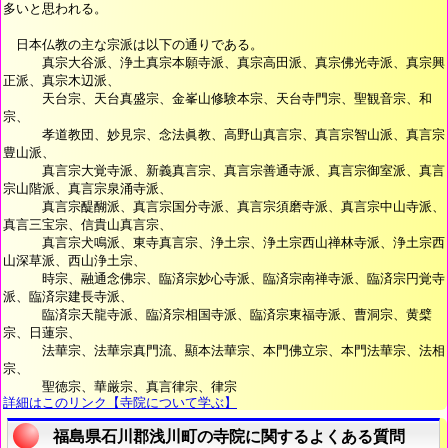
多いと思われる。
日本仏教の主な宗派は以下の通りである。
真宗大谷派、浄土真宗本願寺派、真宗高田派、真宗佛光寺派、真宗興
正派、真宗木辺派、
天台宗、天台真盛宗、金峯山修験本宗、天台寺門宗、聖観音宗、和
宗、
孝道教団、妙見宗、念法眞教、高野山真言宗、真言宗智山派、真言宗
豊山派、
真言宗大覚寺派、新義真言宗、真言宗善通寺派、真言宗御室派、真言
宗山階派、真言宗泉涌寺派、
真言宗醍醐派、真言宗国分寺派、真言宗須磨寺派、真言宗中山寺派、
真言三宝宗、信貴山真言宗、
真言宗犬鳴派、東寺真言宗、浄土宗、浄土宗西山禅林寺派、浄土宗西
山深草派、西山浄土宗、
時宗、融通念佛宗、臨済宗妙心寺派、臨済宗南禅寺派、臨済宗円覚寺
派、臨済宗建長寺派、
臨済宗天龍寺派、臨済宗相国寺派、臨済宗東福寺派、曹洞宗、黄檗
宗、日蓮宗、
法華宗、法華宗真門流、顯本法華宗、本門佛立宗、本門法華宗、法相
宗、
聖徳宗、華厳宗、真言律宗、律宗
詳細はこのリンク【寺院について学ぶ】
福島県石川郡浅川町の寺院に関するよくある質問