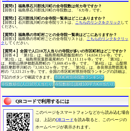
【質問1】福島県石川郡浅川町の全寺院数は何カ寺ですか？
【回答1】福島県石川郡浅川町の寺院数は、「6カ寺」です。
【質問2】石川郡浅川町の全寺院一覧表はどこにありますか？
【回答2】石川郡浅川町の全寺院リストは、
こちらのリンクをクリック
して
ください。
【質問3】福島県の市町村ごとの全寺院一覧表はどこにありますか？
【回答3】福島県の市町村ごとの全寺院リストは、
こちらのリンクをクリッ
ク
してください。
【質問４】全国で人口10万人当りの寺院が多いの市区町村はどこですか？
【回答４】「第1位」は、福島県相馬郡飯舘村の『14,634.15ヶ寺』です。
「第2位」は、福島県双葉郡葛尾村の『11,111.11ヶ寺』です。「第3位」
は、和歌山県伊都郡高野町の『3,669.45ヶ寺』です。「第4位」は、山梨県
南巨摩郡早川町の『3,183.52ヶ寺』です。「第5位」は、奈良県吉野郡黒滝
村の『2,121.21ヶ寺』です。全国の市区町村県別寺院ランキングの詳細は、
下記のボタンで確認できます。
市区町村別寺院数ランキング
寺院数順位(人口10万人当たり)
寺院数順位(面積100平方Km当たり)
QRコードで利用するには
このページをスマートフォンなどから読み込む場合
は、上記の
QRコード
を読み取ると、このページの
ホームページが表示されます。