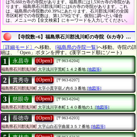
は76,660カ寺の寺院があります。福島県には1,530カ寺の寺院があ
ります。福島県石川郡浅川町には6カ寺の寺院があります。これ
は、福島県の寺院数の0.39%にあたります。石川郡浅川町の全国
市区町村での寺院数は、第1,579位です。個別に調べたい場合
は、メニューの【全文検索】にキーワードを入力してください。
【寺院数=6】福島県石川郡浅川町の寺院《6カ寺》の統
〔詳細モード〕
へ移動。
[福島県の寺院一覧]
へ移動。寺院の詳
細は、「Open」ボタンを押す。(漢字コード順にソート)
1
[Open]
永昌寺
[〒963-6204]
福島県石川郡浅川町
大字浅川字荒町１４２番地
[地図等]
2
[Open]
貫秀寺
[〒963-6207]
福島県石川郡浅川町
大字小貫字宿ノ内６３番地
[地図等]
3
[Open]
慈眼寺
[〒963-6204]
福島県石川郡浅川町
大字浅川字本町１４０番地の１
[地図等]
4
[Open]
長徳寺
[〒963-6203]
福島県石川郡浅川町
大字山白石字曲屋３５７番地
[地図等]
[Open]