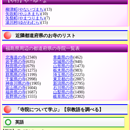
【や行】や・ゆ・よ
柳津町
(やないづまち)
(13)
矢吹町
(やぶきまち)
(10)
矢祭町
(やまつりまち)
(7)
湯川村
(ゆがわむら)
(15)
近隣都道府県のお寺のリスト
福島県周辺の都道府県の寺院一覧表
北海道の寺
(2340)
青森県の寺
(462)
岩手県の寺
(635)
宮城県の寺
(940)
秋田県の寺
(679)
山形県の寺
(1473)
茨城県の寺
(1275)
栃木県の寺
(983)
群馬県の寺
(1199)
埼玉県の寺
(2225)
千葉県の寺
(2998)
東京都の寺
(2887)
神奈川県の寺
(1905)
新潟県の寺
(2795)
富山県の寺
(1604)
石川県の寺
(1380)
福井県の寺
(1687)
山梨県の寺
(1490)
長野県の寺
(1555)
岐阜県の寺
(2302)
「寺院について学ぶ」【宗教語を調べる】
英語