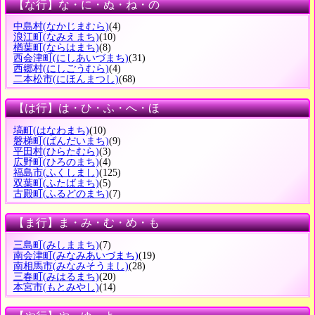
【な行】な・に・ぬ・ね・の
中島村
(なかじまむら)
(4)
浪江町
(なみえまち)
(10)
楢葉町
(ならはまち)
(8)
西会津町
(にしあいづまち)
(31)
西郷村
(にしごうむら)
(4)
二本松市
(にほんまつし)
(68)
【は行】は・ひ・ふ・へ・ほ
塙町
(はなわまち)
(10)
磐梯町
(ばんだいまち)
(9)
平田村
(ひらたむら)
(3)
広野町
(ひろのまち)
(4)
福島市
(ふくしまし)
(125)
双葉町
(ふたばまち)
(5)
古殿町
(ふるどのまち)
(7)
【ま行】ま・み・む・め・も
三島町
(みしままち)
(7)
南会津町
(みなみあいづまち)
(19)
南相馬市
(みなみそうまし)
(28)
三春町
(みはるまち)
(20)
本宮市
(もとみやし)
(14)