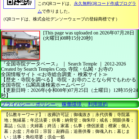
このQRコードは、
永久無料QRコード作成プログラ
ム
で作りました。
（QRコードは、株式会社デンソーウェーブの登録商標です）
[This page was uploaded on 2026年07月28日
(火曜日)08時15分20秒]
『全国寺院データベース』 ｜ Search Temple
｜
2012-2026
Created by
Search Temples Corp.
寺院・仏閣・お寺の
全国情報サイト
≪お寺総合調査・
検索サイト≫
【歴史・寺院を調べる】
寺院・お寺のことなら何でもわかる
全国寺院・仏閣高速検索ホームページ
【更新日時：2026年(令和08年)07月25日（土曜日）12時35分24
秒】
プライバシー・ポリシー
、
稼働環境
、
利用規約
【仏教キーワード】：改葬許可証；御魂抜き；永代供養；寺院墓
地；無縁墓；年忌法要；供養；納骨堂；御朱印；戒名；開眼供養；
墓誌；仏法；夫婦墓；終活；家墓；仏事；僧侶派遣；檀家；個人
墓；お盆；月命日；宗旨；副葬品；追善供養；御魂入れ；墓じま
い；法事；角柱塔婆；倶会一処