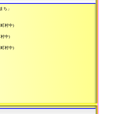
まち」
区町村中)
村中)
区町村中)