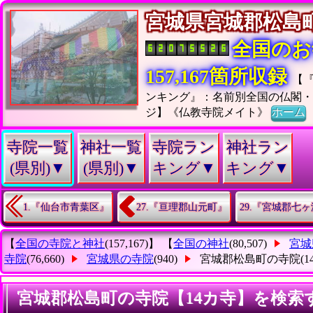
宮城県宮城郡松
全国のお
157,167箇所収録
【
ンキング』：名前別全国の仏閣
ジ】《仏教寺院メイト》
ホーム
寺院一覧
神社一覧
寺院ラン
神社ラン
(県別)▼
(県別)▼
キング▼
キング▼
1.『仙台市青葉区』
27.『亘理郡山元町』
29.『宮城郡七
【
全国の寺院と神社
(157,167)】 【
全国の神社
(80,507)
宮城
寺院
(76,660)
宮城県の寺院
(940)
宮城郡松島町の寺院
(1
宮城郡松島町の寺院【14カ寺】を検索