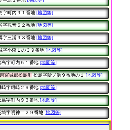
島字島１番地
[地図等]
島字町内９１番地
[地図等]
谷字観音５２番地
[地図等]
樽字三浦９３番地
[地図等]
城字小森１の３９番地
[地図等]
松島字町内５１番地
[地図等]
県宮城郡松島町
松島字陰ノ浜９番地の１
[地図等]
磯崎字磯崎２９番地
[地図等]
松島字町内９３番地
[地図等]
高城字明神二２９番地
[地図等]