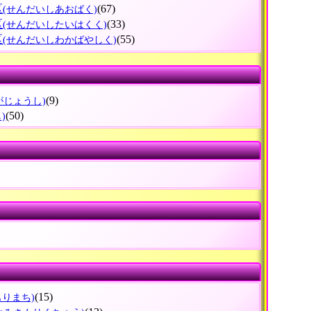
区
(67)
(せんだいしあおばく)
区
(33)
(せんだいしたいはくく)
区
(55)
(せんだいしわかばやしく)
(9)
がじょうし)
(50)
)
(15)
もりまち)