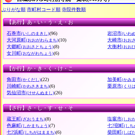
ぶりがな順
市町村コード順
寺院件数順
【あ行】あ・い・う・え・お
石巻市
(96)
岩沼市
(いしのまきし)
(いわ
大河原町
(10)
大崎市
(おおがわらまち)
(おお
大郷町
(8)
大衡村
(おおさとちょう)
(おお
女川町
(6)
(おながわちょう)
【か行】か・き・く・け・こ
角田市
(22)
加美町
(かくだし)
(かみ
川崎町
(6)
栗原市
(かわさきまち)
(くり
気仙沼市
(26)
(けせんぬまし)
【さ行】さ・し・す・せ・そ
蔵王町
(8)
塩竈市
(ざおうまち)
(しお
色麻町
(7)
七?宿町
(しかまちょう)
(しち
七?浜町
(6)
柴田町
(しちがはままち)
(しば