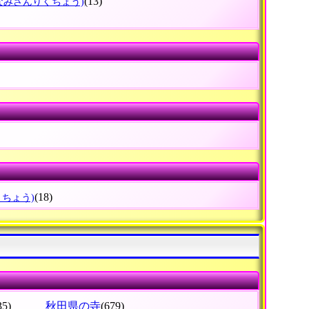
(13)
なみさんりくちょう)
(18)
りちょう)
35)
秋田県の寺
(679)