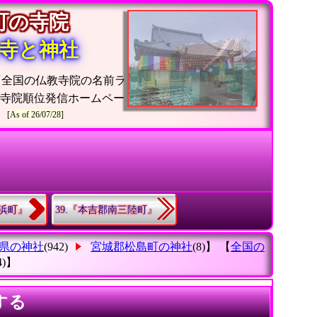
島町の寺院
寺と神社
『全国の仏教寺院の名前ラ
・寺院順位発信ホームペー
[As of 26/07/28]
ヶ浜町』
39.『本吉郡南三陸町』
県の神社
(942)
宮城郡松島町の神社
(8)】 【
全国の
4)】
する