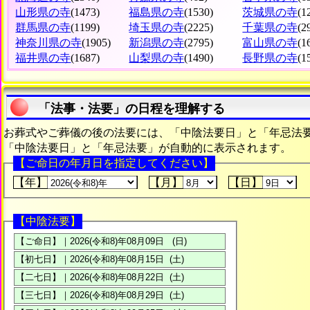
山形県の寺
(1473)
福島県の寺
(1530)
茨城県の寺
(1
群馬県の寺
(1199)
埼玉県の寺
(2225)
千葉県の寺
(2
神奈川県の寺
(1905)
新潟県の寺
(2795)
富山県の寺
(1
福井県の寺
(1687)
山梨県の寺
(1490)
長野県の寺
(1
「法事・法要」の日程を理解する
お葬式やご葬儀の後の法要には、「中陰法要日」と「年忌法
「中陰法要日」と「年忌法要」が自動的に表示されます。
【ご命日の年月日を指定してください】
【年】
【月】
【日】
【中陰法要】