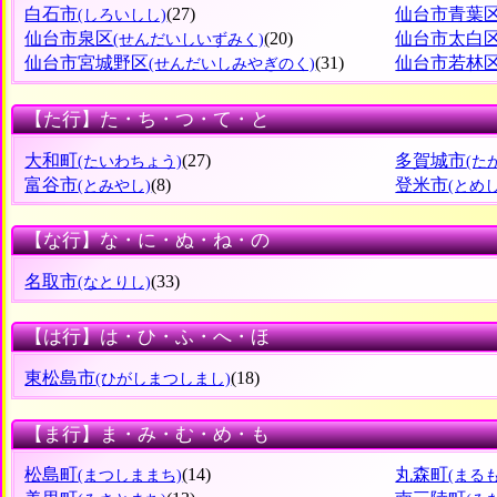
白石市
(27)
仙台市青葉
(しろいしし)
仙台市泉区
(20)
仙台市太白
(せんだいしいずみく)
仙台市宮城野区
(31)
仙台市若林
(せんだいしみやぎのく)
【た行】た・ち・つ・て・と
大和町
(27)
多賀城市
(たいわちょう)
(た
富谷市
(8)
登米市
(とみやし)
(とめし
【な行】な・に・ぬ・ね・の
名取市
(33)
(なとりし)
【は行】は・ひ・ふ・へ・ほ
東松島市
(18)
(ひがしまつしまし)
【ま行】ま・み・む・め・も
松島町
(14)
丸森町
(まつしままち)
(まる