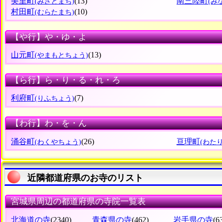
美里町
(13)
南三陸町
(みさとまち)
(み
村田町
(10)
(むらたまち)
【や行】や・ゆ・よ
山元町
(13)
(やまもとちょう)
【ら行】ら・り・る・れ・ろ
利府町
(7)
(りふちょう)
【わ行】わ・を・ん
涌谷町
(26)
亘理町
(わくやちょう)
(わた
近隣都道府県のお寺のリスト
宮城県周辺の都道府県の寺院一覧表
北海道の寺
(2340)
青森県の寺
(462)
岩手県の寺
(6