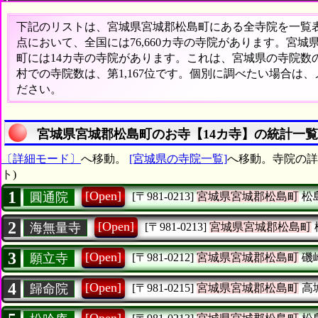
下記のリストは、宮城県宮城郡松島町にある全寺院を一覧表形
点において、全国には76,660カ寺の寺院があります。宮城
町には14カ寺の寺院があります。これは、宮城県の寺院数の
村での寺院数は、第1,167位です。個別に調べたい場合は
ださい。
宮城県宮城郡松島町のお寺【14カ寺】の統計一覧
〔詳細モード〕
へ移動。
[宮城県の寺院一覧]
へ移動。寺院の詳
ト)
1
[Open]
圓通院
[〒981-0213]
宮城県宮城郡松島町
松
2
[Open]
海無量寺
[〒981-0213]
宮城県宮城郡松島町
3
[Open]
願立寺
[〒981-0212]
宮城県宮城郡松島町
磯
4
[Open]
歸命院
[〒981-0215]
宮城県宮城郡松島町
高