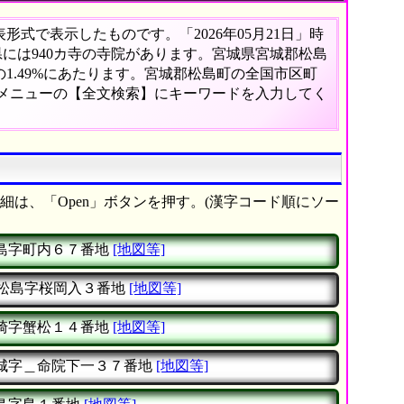
式で表示したものです。「2026年05月21日」時
県には940カ寺の寺院があります。宮城県宮城郡松島
1.49%にあたります。宮城郡松島町の全国市区町
、メニューの【全文検索】にキーワードを入力してく
細は、「Open」ボタンを押す。(漢字コード順にソー
島字町内６７番地
[地図等]
松島字桜岡入３番地
[地図等]
崎字蟹松１４番地
[地図等]
城字＿命院下一３７番地
[地図等]