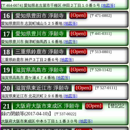
[〒464-0074]
愛知県名古屋市千種区
仲田２丁目１０番５号
[地図等]
16
[Open]
愛知県豊田市 淨願寺
[〒471-0802]
愛知県豊田市
志賀町城山５２５番地
[地図等]
17
[Open]
愛知県豊川市 淨願寺
[〒441-0311]
愛知県豊川市
御津町御馬西１６番地
[地図等]
18
[Open]
三重県鈴鹿市 淨願寺
[〒513-0801]
三重県鈴鹿市
神戸３丁目２番６号
[地図等]
19
[Open]
滋賀県高島市 淨願寺
[〒520-1142]
滋賀県高島市
鹿ケ瀬４７４番地
[地図等]
20
[Open]
滋賀県東近江市 淨願寺
[〒527-0111]
滋賀県東近江市
北花沢町２９６番地
[地図等]
21
[Open]
大阪府大阪市東成区 淨願寺
【登記記
録の閉鎖等(2017-04-10)】
[〒537-0022]
大阪府大阪市東成区
中本５丁目１１番３０号
[地図等]