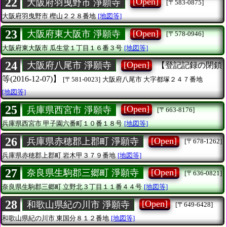
22
[Open]
大阪府羽曳野市 淨願寺
[〒583-0875]
大阪府羽曳野市
樫山２２８番地
[地図等]
23
[Open]
大阪府東大阪市 淨願寺
[〒578-0946]
大阪府東大阪市
瓜生堂１丁目１６番３号
[地図等]
24
[Open]
大阪府八尾市 淨願寺
【登記記録の閉鎖
等(2016-12-07)】
[〒581-0023]
大阪府八尾市
大字都塚２４７番地
[地図等]
25
[Open]
兵庫県西宮市 淨願寺
[〒663-8176]
兵庫県西宮市
甲子園六番町１０番１８号
[地図等]
26
[Open]
兵庫県赤穂郡上郡町 淨願寺
[〒678-1262]
兵庫県赤穂郡上郡町
岩木甲３７９番地
[地図等]
27
[Open]
奈良県生駒郡三郷町 淨願寺
[〒636-0821]
奈良県生駒郡三郷町
立野北３丁目１１番４４号
[地図等]
28
[Open]
和歌山県紀の川市 淨願寺
[〒649-6428]
和歌山県紀の川市
東国分８１２番地
[地図等]