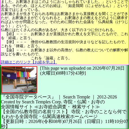
ました。お釈迦さまはこのようにおっしゃられていました。」ということで
ある。そのため、ほとんどのお経は、「如是我聞（にょぜがもん）」という
言葉ではじまっている。
お釈迦さまが生きておられる時はお釈迦さまから直接教えを聞くことができ
たが、お釈迦さまが亡くなられると、お釈迦さまの教えをどのように継承す
ればよいかが問題となった。そのために開かれた会議を「仏典結集（けつじ
ゅう）」という。
仏教にはたくさんの仏典があるが、大きく以下の３つに分けられる。
【経】－－－ お釈迦さまが直接説かれた教えを文字にしたもので、これ
を「経蔵」と言う。
【律】－－－ 僧侶や仏教教団の生活規則や決まりなどを記したもので、
これを「律蔵」と言う。
【論】－－－ お釈迦さま以外の高僧が、仏教の教えについての解釈や解
説などを書いたもので、
これを「論蔵」と言う。
詳細はこのリンク【お経を学ぶ】
[This page was uploaded on 2026年07月28日
(火曜日)08時17分43秒]
『全国寺院データベース』 ｜ Search Temple
｜
2012-2026
Created by
Search Temples Corp.
寺院・仏閣・お寺の
全国情報サイト
≪お寺総合調査・
検索サイト≫
【全国の仏教寺院の名前リスト】
寺院・お寺のことなら何で
もわかる全国寺院・仏閣高速検索ホームページ
【更新日時：2026年(令和08年)07月26日（日曜日）11時10分07
秒】