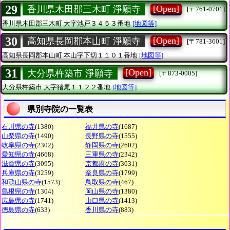
29
[Open]
香川県木田郡三木町 淨願寺
[〒761-0701]
香川県木田郡三木町
大字池戸３４５３番地
[地図等]
30
[Open]
高知県長岡郡本山町 淨願寺
[〒781-3601]
高知県長岡郡本山町
本山字下切１１０１番地
[地図等]
31
[Open]
大分県杵築市 淨願寺
[〒873-0005]
大分県杵築市
大字猪尾１１２２番地
[地図等]
県別寺院の一覧表
石川県の寺
(1380)
福井県の寺
(1687)
山梨県の寺
(1490)
長野県の寺
(1555)
岐阜県の寺
(2302)
静岡県の寺
(2602)
愛知県の寺
(4668)
三重県の寺
(2342)
滋賀県の寺
(3095)
京都府の寺
(3031)
兵庫県の寺
(3259)
奈良県の寺
(1799)
和歌山県の寺
(1573)
鳥取県の寺
(467)
島根県の寺
(1304)
岡山県の寺
(1380)
広島県の寺
(1741)
山口県の寺
(1413)
徳島県の寺
(633)
香川県の寺
(883)