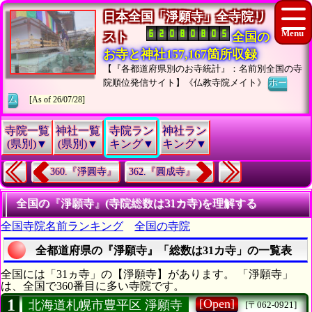
日本全国「淨願寺」全寺院リ
スト
全国の
お寺と神社157,167箇所収録
【『各都道府県別のお寺統計』：名前別全国の寺
院順位発信サイト】《仏教寺院メイト》
ホー
ム
[As of 26/07/28]
寺院一覧
神社一覧
寺院ラン
神社ラン
(県別)▼
(県別)▼
キング▼
キング▼
360.『淨圓寺』
362.『圓成寺』
全国の『淨願寺』(寺院総数は31カ寺)を理解する
全国寺院名前ランキング
全国の寺院
全都道府県の『淨願寺』「総数は31カ寺」の一覧表
全国には「31ヵ寺」の【淨願寺】があります。 「淨願寺」
は、全国で360番目に多い寺院です。
1
[Open]
北海道札幌市豊平区 淨願寺
[〒062-0921]