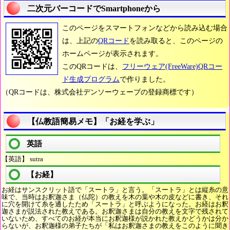
二次元バーコードでSmartphoneから
このページをスマートフォンなどから読み込む場合
は、上記の
QRコード
を読み取ると、このページの
ホームページが表示されます。
このQRコードは、
フリーウェア(FreeWare)QRコー
ド生成プログラム
で作りました。
（QRコードは、株式会社デンソーウェーブの登録商標です）
【仏教語簡易メモ】「お経を学ぶ」
英語
【英語】 sutra
【お経】
お経はサンスクリット語で「スートラ」と言う。「スートラ」とは縦糸の意
味で、当時はお釈迦さま（仏陀）の教えを木の葉や木の皮などに書き、それ
に穴を開けて糸を通したため「スートラ」と呼ぶようになった。お経はお釈
迦さまが説法された教えである。お釈迦さまは自分の教えを文字で残されて
いないため、すべてのお経が本当にお釈迦様が説かれた教えかどうかは分か
らないが、お釈迦様の弟子たちが「私はお釈迦さまの教えをこのように聞き