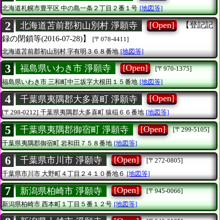
北海道札幌市豊平区
中の島一条２丁目２番１号
[地図等]
2
[Open]
北海道苫前郡初山別村 淨願寺
【登記記
録の閉鎖等(2016-07-28)】
[〒078-4411]
北海道苫前郡初山別村
字有明３６８番地
[地図等]
3
[Open]
福島県いわき市 淨願寺
[〒970-1375]
福島県いわき市
三和町中三坂字大根田１５番地
[地図等]
4
[Open]
千葉県夷隅郡大多喜町 淨願寺
[〒298-0212]
千葉県夷隅郡大多喜町
猿稲６６番地
[地図等]
5
[Open]
千葉県夷隅郡御宿町 淨願寺
[〒299-5105]
千葉県夷隅郡御宿町
岩和田７５８番地
[地図等]
6
[Open]
千葉県市川市 淨願寺
[〒272-0805]
千葉県市川市
大野町４丁目２４１０番地６
[地図等]
7
[Open]
新潟県柏崎市 淨願寺
[〒945-0066]
新潟県柏崎市
西本町１丁目５番１２号
[地図等]