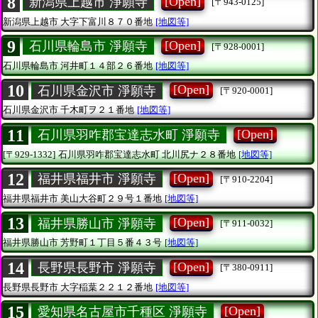
8
[Open]
新潟県上越市 淨願寺
[〒943-0125]
新潟県上越市
大字下富川８７０番地
[地図等]
9
[Open]
石川県輪島市 淨願寺
[〒928-0001]
石川県輪島市
河井町１４部２６番地
[地図等]
10
[Open]
石川県金沢市 淨願寺
[〒920-0001]
石川県金沢市
千木町ヲ２１番地
[地図等]
11
[Open]
石川県羽咋郡宝達志水町 淨願寺
[〒929-1332]
石川県羽咋郡宝達志水町
北川尻ナ２８番地
[地図等]
12
[Open]
福井県福井市 淨願寺
[〒910-2204]
福井県福井市
美山大谷町２９号１番地
[地図等]
13
[Open]
福井県勝山市 淨願寺
[〒911-0032]
福井県勝山市
芳野町１丁目５番４３号
[地図等]
14
[Open]
長野県長野市 淨願寺
[〒380-0911]
長野県長野市
大字稲葉２２１２番地
[地図等]
15
[Open]
愛知県名古屋市千種区 淨願寺