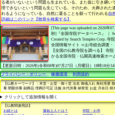
る者がいないという問題も生まれている。また仮に引き継い
理できないという問題も生じている。そのため、火葬された
れるようになっている。自然に還ることを願って行われる
自
詳細はこのリンク【散骨を検索する】
[This page was uploaded on 20
秒]
『全国寺院データベース』 ｜ Searc
Created by
Search Temples Corp.
寺院
全国情報サイト
≪お寺総合調査・
【全国の仏教寺院を調べる】
寺院
かる全国寺院・仏閣高速検索ホー
【更新日時：2026年(令和08年)07月27日（月曜日）18時18分3
プライバシー・ポリシー
、
稼働環境
、
利用規約
【仏教キーワード】：本堂・お堂・御々堂 法名 御魂入れ 角柱塔婆 散骨
養 閉眼供養 副葬品 埋葬許可証 法施 永代供養 納骨室 お盆 月命日 樹
クリックして追加情報を開く
【仏教関連用語】
お経とは
蓮如上人とは？
寺院・お寺