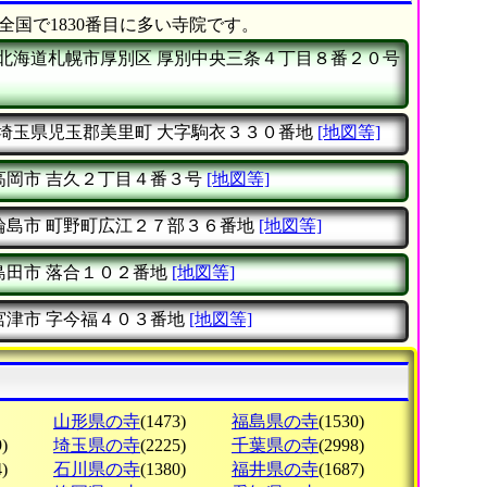
全国で1830番目に多い寺院です。
北海道札幌市厚別区
厚別中央三条４丁目８番２０号
埼玉県児玉郡美里町
大字駒衣３３０番地
[地図等]
高岡市
吉久２丁目４番３号
[地図等]
輪島市
町野町広江２７部３６番地
[地図等]
島田市
落合１０２番地
[地図等]
宮津市
字今福４０３番地
[地図等]
山形県の寺
(1473)
福島県の寺
(1530)
)
埼玉県の寺
(2225)
千葉県の寺
(2998)
)
石川県の寺
(1380)
福井県の寺
(1687)