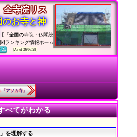
」全寺院リス
国のお寺と神
【『全国の寺院・仏閣統
仏閣ランキング情報ホーム
ーム
[As of 26/07/28]
63.『アソカ寺』
のすべてがわかる
寺」を理解する