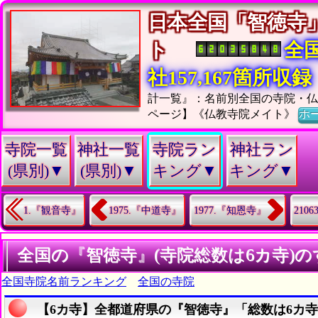
日本全国「智徳寺
ト
全
社157,167箇所収録
計一覧』：名前別全国の寺院・
ページ】《仏教寺院メイト》
ホ
寺院一覧
神社一覧
寺院ラン
神社ラン
(県別)▼
(県別)▼
キング▼
キング▼
1.『観音寺』
1975.『中道寺』
1977.『知恩寺』
210
全国の『智徳寺』(寺院総数は6カ寺)
全国寺院名前ランキング
全国の寺院
【6カ寺】全都道府県の『智徳寺』「総数は6カ