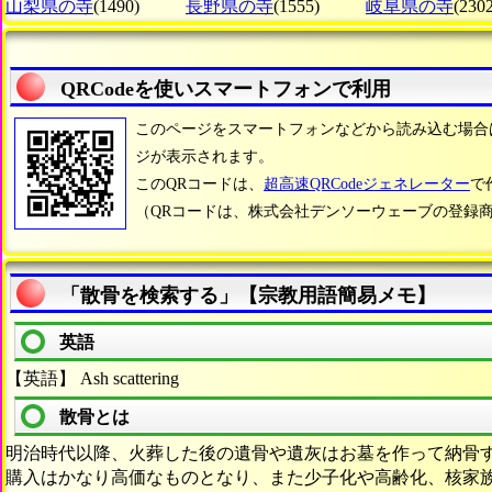
山梨県の寺
(1490)
長野県の寺
(1555)
岐阜県の寺
(2302
QRCodeを使いスマートフォンで利用
このページをスマートフォンなどから読み込む場合
ジが表示されます。
このQRコードは、
超高速QRCodeジェネレーター
で
（QRコードは、株式会社デンソーウェーブの登録
「散骨を検索する」【宗教用語簡易メモ】
英語
【英語】 Ash scattering
散骨とは
明治時代以降、火葬した後の遺骨や遺灰はお墓を作って納骨
購入はかなり高価なものとなり、また少子化や高齢化、核家