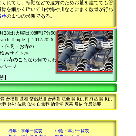
でくれても、転勤などで遠方のためお墓を建てても管
遺骨を細かく砕いて山や海や川などにまく散骨が行わ
然葬
の１つの形態である。
26年07月28日(火曜日)08時17分50
h Temple
｜
2012-2026
・仏閣・お寺の
検索サイト≫
・お寺のことなら何でもわ
ムページ
4秒】
 合祀墓 墓相 僧侶派遣 合葬墓 法会 開眼供養 終活 開眼供
木葬 祭祀 仏縁 仏法 自然葬 納骨堂 家墓 帰依 年忌法要
行年・享年一覧表
中陰・年忌一覧表