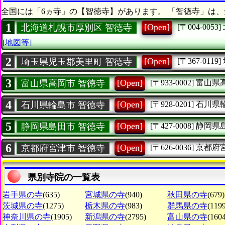
全国には「6ヵ寺」の【智徳寺】があります。 「智徳寺」は、
1
[Open]
北海道札幌市厚別区 智徳寺
[〒004-0053]
[地図等]
2
[Open]
埼玉県児玉郡美里町 智徳寺
[〒367-0119]
3
[Open]
富山県高岡市 智徳寺
[〒933-0002]
富山県
4
[Open]
石川県輪島市 智徳寺
[〒928-0201]
石川県
5
[Open]
静岡県島田市 智徳寺
[〒427-0008]
静岡県
6
[Open]
京都府宮津市 智徳寺
[〒626-0036]
京都府
県別寺院の一覧表
岩手県の寺
(635)
宮城県の寺
(940)
秋田県の寺
(679)
茨城県の寺
(1275)
栃木県の寺
(983)
群馬県の寺
(1199
神奈川県の寺
(1905)
新潟県の寺
(2795)
富山県の寺
(1604