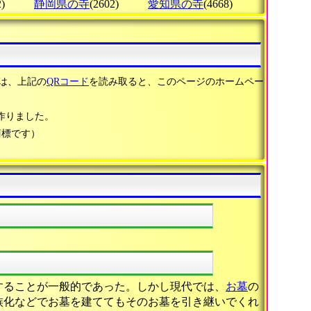
)
静岡県の寺
(2602)
愛知県の寺
(4668)
は、上記の
QRコード
を読み取ると、このページのホームペー
作りました。
商標です）
することが一般的であった。しかし現代では、
お墓
の
族化などでお墓を建ててもそのお墓を引き継いでくれ