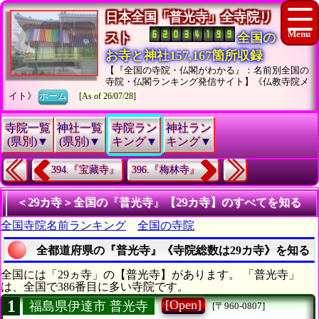
日本全国「普光寺」全寺院リ
スト
全国の
お寺と神社157,167箇所収録
【『全国の寺院・仏閣がわかる』：名前別全国の
寺院・仏閣ランキング発信サイト】《仏教寺院メ
イト》
ホーム
[As of 26/07/28]
寺院一覧
神社一覧
寺院ラン
神社ラン
(県別)▼
(県別)▼
キング▼
キング▼
394.『宝藏寺』
396.『梅林寺』
＜29カ寺＞全国の『普光寺』【29カ寺】のすべてを知る
全国寺院名前ランキング
全国の寺院
全都道府県の『普光寺』《寺院総数は29カ寺》を知る
全国には「29ヵ寺」の【普光寺】があります。 「普光寺」
は、全国で386番目に多い寺院です。
1
[Open]
福島県伊達市 普光寺
[〒960-0807]