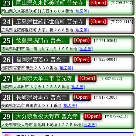
23
[Open]
岡山県久米郡美咲町 普光寺
[〒709-3707]
岡山県久米郡美咲町
打穴西１６０４番地
[地図等]
24
[Open]
広島県世羅郡世羅町 普光寺
[〒722-1113]
広島県世羅郡世羅町
大字井折２８８番地
[地図等]
25
[Open]
徳島県鳴門市 普光寺
[〒771-0364]
徳島県鳴門市
瀬戸町北泊字北泊１９９番地
[地図等]
26
[Open]
福岡県宮若市 普光寺
[〒823-0004]
福岡県宮若市
磯光２５３０番地
[地図等]
27
[Open]
福岡県大牟田市 普光寺
[〒837-0922]
福岡県大牟田市
大字今山２５３８番地
[地図等]
28
[Open]
長崎県対馬市 普光寺
[〒817-1306]
長崎県対馬市
峰町吉田９７１番地
[地図等]
29
[Open]
大分県豊後大野市 普光寺
[〒879-6213]
大分県豊後大野市
朝地町上尾塚１２２５番地
[地図等]