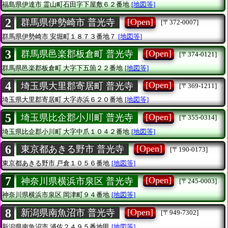
福島県伊達市
霊山町石田字下屋敷６２番地
[地図等]
2
[Open]
群馬県伊勢崎市 普光寺
[〒372-0007]
群馬県伊勢崎市
安堀町１８７３番地７
[地図等]
3
[Open]
群馬県邑楽郡板倉町 普光寺
[〒374-0121]
群馬県邑楽郡板倉町
大字下五箇２２番地
[地図等]
4
[Open]
埼玉県大里郡寄居町 普光寺
[〒369-1211]
埼玉県大里郡寄居町
大字赤浜６２０番地
[地図等]
5
[Open]
埼玉県比企郡小川町 普光寺
[〒355-0314]
埼玉県比企郡小川町
大字中爪１０４２番地
[地図等]
6
[Open]
東京都あきる野市 普光寺
[〒190-0173]
東京都あきる野市
戸倉１０５６番地
[地図等]
7
[Open]
神奈川県横浜市泉区 普光寺
[〒245-0003]
神奈川県横浜市泉区
岡津町９４番地
[地図等]
8
[Open]
新潟県南魚沼市 普光寺
[〒949-7302]
新潟県南魚沼市
浦佐２４９５番地甲
[地図等]