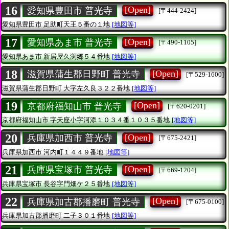
16
[Open]
愛知県豊田市 普光寺
[〒444-2424]
愛知県豊田市
足助町天王５番の１地
[地図等]
17
[Open]
愛知県あま市 普光寺
[〒490-1105]
愛知県あま市
新居屋久渕郷５４番地
[地図等]
18
[Open]
滋賀県蒲生郡日野町 普光寺
[〒529-1600]
滋賀県蒲生郡日野町
大字左久良３２２番地
[地図等]
19
[Open]
京都府福知山市 普光寺
[〒620-0201]
京都府福知山市
字天座小字河添１０３４番１０３５番地
[地図等]
20
[Open]
兵庫県加西市 普光寺
[〒675-2421]
兵庫県加西市
河内町１４４９番地
[地図等]
21
[Open]
兵庫県宝塚市 普光寺
[〒669-1204]
兵庫県宝塚市
長谷字門畑ケ２５番地
[地図等]
22
[Open]
兵庫県加古郡播磨町 普光寺
[〒675-0100]
兵庫県加古郡播磨町
二子３０１番地
[地図等]