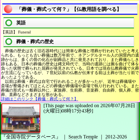
「葬儀・葬式って何？」【仏教用語を調べる】
英語
【英語】 Funeral
葬儀・葬式の歴史
葬儀の歴史は古く旧石器時代には簡単な葬儀と埋葬が行われていたと考え
られる。もっとも古い葬儀は数万年前で、ネアンデルタール人の洞窟内の遺
跡からは、多くの骨の化石が副葬品と共に発見されており、また葬儀らしき
跡もある。日本の葬儀の歴史は縄文時代で、当時の遺跡には腕を曲げて体を
負った状態で葬られた屈葬が発見されている。日本では現在仏教葬儀で火葬
が主流になっているが、７世紀以前の仏教が伝来する前は土葬が当たり前で
あったようである。
以前は葬儀・葬式は自宅で行われることが多かったが、 近年は葬儀場や
斎場が整備されてほとんどの葬儀が葬儀場や斎場で執り行われている。また
葬儀の形式も一般葬以外に、家族葬、生前葬、音楽葬、自由葬、個人葬、密
葬、直葬などさまざまな形がある。
詳細はこのリンク【葬儀・葬式って何？】
[This page was uploaded on 2026年07月28日
(火曜日)08時17分43秒]
『全国寺院データベース』 ｜ Search Temple
｜
2012-2026