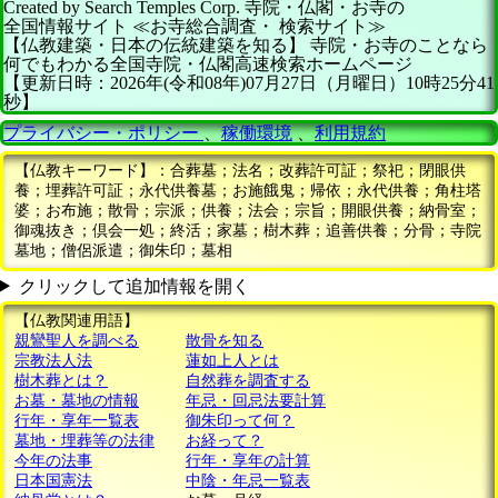
Created by
Search Temples Corp.
寺院・仏閣・お寺の
全国情報サイト
≪お寺総合調査・
検索サイト≫
【仏教建築・日本の伝統建築を知る】
寺院・お寺のことなら
何でもわかる全国寺院・仏閣高速検索ホームページ
【更新日時：2026年(令和08年)07月27日（月曜日）10時25分41
秒】
プライバシー・ポリシー
、
稼働環境
、
利用規約
【仏教キーワード】：合葬墓；法名；改葬許可証；祭祀；閉眼供
養；埋葬許可証；永代供養墓；お施餓鬼；帰依；永代供養；角柱塔
婆；お布施；散骨；宗派；供養；法会；宗旨；開眼供養；納骨室；
御魂抜き；倶会一処；終活；家墓；樹木葬；追善供養；分骨；寺院
墓地；僧侶派遣；御朱印；墓相
クリックして追加情報を開く
【仏教関連用語】
親鸞聖人を調べる
散骨を知る
宗教法人法
蓮如上人とは
樹木葬とは？
自然葬を調査する
お墓・墓地の情報
年忌・回忌法要計算
行年・享年一覧表
御朱印って何？
墓地・埋葬等の法律
お経って？
今年の法事
行年・享年の計算
日本国憲法
中陰・年忌一覧表