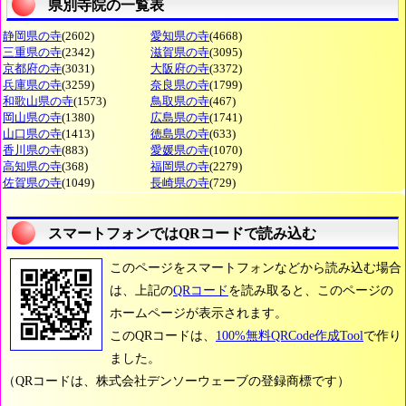
県別寺院の一覧表
静岡県の寺
(2602)
愛知県の寺
(4668)
三重県の寺
(2342)
滋賀県の寺
(3095)
京都府の寺
(3031)
大阪府の寺
(3372)
兵庫県の寺
(3259)
奈良県の寺
(1799)
和歌山県の寺
(1573)
鳥取県の寺
(467)
岡山県の寺
(1380)
広島県の寺
(1741)
山口県の寺
(1413)
徳島県の寺
(633)
香川県の寺
(883)
愛媛県の寺
(1070)
高知県の寺
(368)
福岡県の寺
(2279)
佐賀県の寺
(1049)
長崎県の寺
(729)
スマートフォンではQRコードで読み込む
このページをスマートフォンなどから読み込む場合
は、上記の
QRコード
を読み取ると、このページの
ホームページが表示されます。
このQRコードは、
100%無料QRCode作成Tool
で作り
ました。
（QRコードは、株式会社デンソーウェーブの登録商標です）