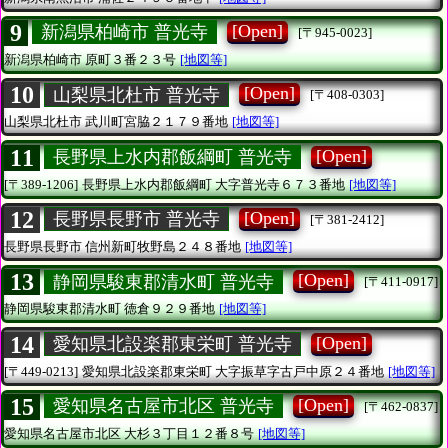
9
[Open]
新潟県柏崎市 普光寺
[〒945-0023]
新潟県柏崎市
原町３番２３号
[地図等]
10
[Open]
山梨県北杜市 普光寺
[〒408-0303]
山梨県北杜市
武川町宮脇２１７９番地
[地図等]
11
[Open]
長野県上水内郡飯綱町 普光寺
[〒389-1206]
長野県上水内郡飯綱町
大字普光寺６７３番地
[地図等]
12
[Open]
長野県長野市 普光寺
[〒381-2412]
長野県長野市
信州新町牧野島２４８番地
[地図等]
13
[Open]
静岡県駿東郡清水町 普光寺
[〒411-0917]
静岡県駿東郡清水町
徳倉９２９番地
[地図等]
14
[Open]
愛知県北設楽郡東栄町 普光寺
[〒449-0213]
愛知県北設楽郡東栄町
大字振草字古戸中原２４番地
[地図等]
15
[Open]
愛知県名古屋市北区 普光寺
[〒462-0837]
愛知県名古屋市北区
大杉３丁目１２番８号
[地図等]