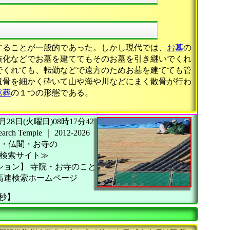
することが一般的であった。しかし現代では、
お墓
の
族化などでお墓を建ててもそのお墓を引き継いでくれ
でくれても、転勤などで遠方のためお墓を建てても管
遺骨を細かく砕いて山や海や川などにまく散骨が行わ
然葬
の１つの形態である。
26年07月28日(火曜日)08時17分42
h Temple
｜
2012-2026
・仏閣・お寺の
検索サイト≫
ション】
寺院・お寺のこと
高速検索ホームページ
9秒】