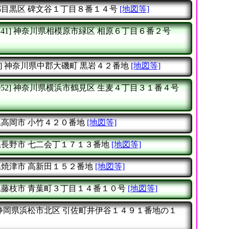
都目黒区
碑文谷１丁目８番１４号
[地図等]
41]
神奈川県相模原市緑区
相原６丁目６番２号
]
神奈川県中郡大磯町
黒岩４２番地
[地図等]
52]
神奈川県横浜市鶴見区
生麦４丁目３１番４号
県高岡市
小竹４２０番地
[地図等]
県長野市
七二会丁１７１３番地
[地図等]
県焼津市
高新田１５２番地
[地図等]
県藤枝市
青葉町３丁目１４番１０号
[地図等]
静岡県浜松市北区
引佐町井伊谷１４９１番地の１