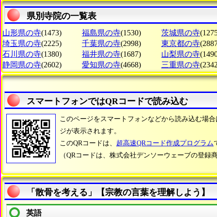
県別寺院の一覧表
山形県の寺
(1473)
福島県の寺
(1530)
茨城県の寺
(1275
埼玉県の寺
(2225)
千葉県の寺
(2998)
東京都の寺
(2887
石川県の寺
(1380)
福井県の寺
(1687)
山梨県の寺
(1490
静岡県の寺
(2602)
愛知県の寺
(4668)
三重県の寺
(2342
スマートフォンではQRコードで読み込む
このページをスマートフォンなどから読み込む場合
ジが表示されます。
このQRコードは、
超高速QRコード作成プログラム
（QRコードは、株式会社デンソーウェーブの登録
「散骨を考える」【宗教の言葉を理解しよう】
英語