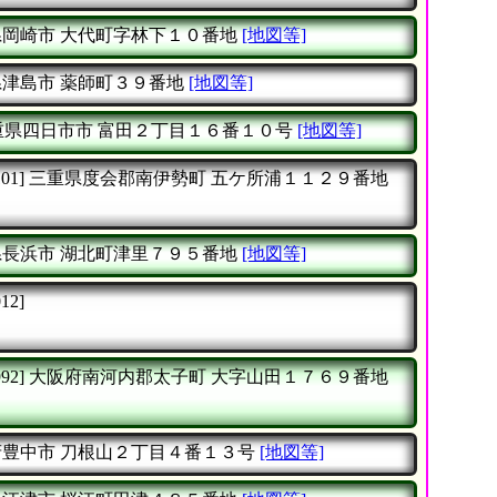
県岡崎市
大代町字林下１０番地
[地図等]
県津島市
薬師町３９番地
[地図等]
重県四日市市
富田２丁目１６番１０号
[地図等]
01]
三重県度会郡南伊勢町
五ケ所浦１１２９番地
県長浜市
湖北町津里７９５番地
[地図等]
12]
92]
大阪府南河内郡太子町
大字山田１７６９番地
府豊中市
刀根山２丁目４番１３号
[地図等]