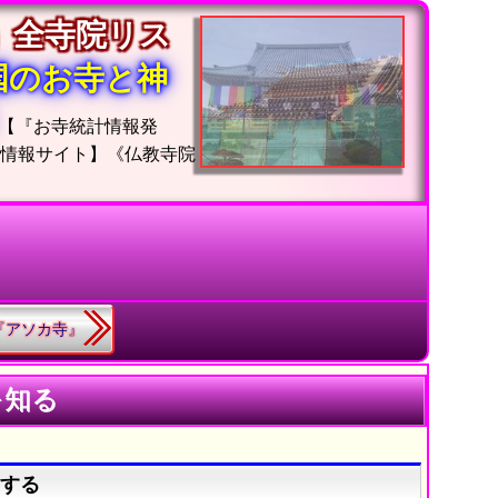
」全寺院リス
国のお寺と神
【『お寺統計情報発
位情報サイト】《仏教寺院
3.『アソカ寺』
を知る
索する