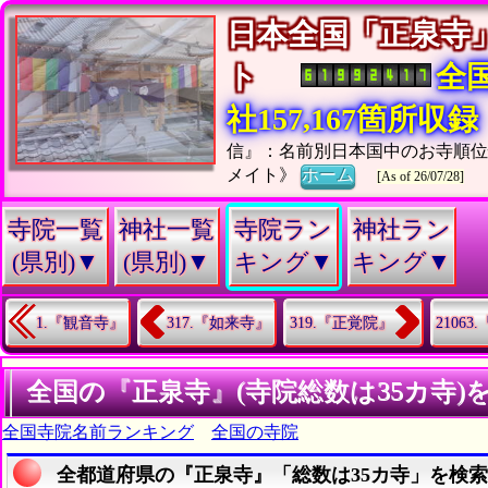
日本全国「正泉寺
ト
全
社157,167箇所収録
信』：名前別日本国中のお寺順
メイト》
ホーム
[As of 26/07/28]
寺院一覧
神社一覧
寺院ラン
神社ラン
(県別)▼
(県別)▼
キング▼
キング▼
1.『観音寺』
317.『如来寺』
319.『正覚院』
2106
全国の『正泉寺』(寺院総数は35カ寺)
全国寺院名前ランキング
全国の寺院
全都道府県の『正泉寺』「総数は35カ寺」を検