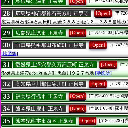
27
[Open]
島根県江津市 正泉寺
[〒699-4503]
島根
28
[Open]
広島県神石郡神石高原町 正泉寺
[〒720
広島県神石郡神石高原町
高蓋２８８番地の２、２８８番地の
29
[Open]
広島県庄原市 正泉寺
[〒729-5503]
広島
30
[Open]
山口県熊毛郡田布施町 正泉寺
[〒742-15
[地図等]
31
[Open]
愛媛県上浮穴郡久万高原町 正泉寺
[〒7
愛媛県上浮穴郡久万高原町
黒藤川９２７番地
[地図等]
32
[Open]
高知県吾川郡仁淀川町 正泉寺
[〒781-18
33
[Open]
福岡県行橋市 正泉寺
[〒824-0015]
福岡
34
[Open]
熊本県山鹿市 正泉寺
[〒861-0548]
熊本
35
[Open]
熊本県熊本市西区 正泉寺
[〒861-5287]