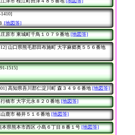
県江津市
桜江町田津４８５番地
[地図等]
-1410]
３
[地図等]
県庄原市
東城町千鳥１０７９番地
[地図等]
12]
山口県熊毛郡田布施町
大字麻郷奥５５６番地
91-1515]
01]
高知県吾川郡仁淀川町
森３４９６番地
[地図等]
県行橋市
大字元永８２０番地
[地図等]
県山鹿市
椿井５１６番地
[地図等]
熊本県熊本市西区
小島６丁目８番１号
[地図等]