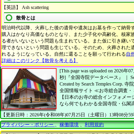
【英語】 Ash scattering
散骨とは
明治時代以降、火葬した後の遺骨や遺灰はお墓を作って納骨
購入はかなり高価なものとなり、また少子化や高齢化、核家
る者がいないという問題も生まれている。また仮に引き継い
理できないという問題も生じている。そのため、火葬された
れるようになっている。自然に還ることを願って行われる
自
詳細はこのリンク【散骨を考える】
[This page was uploaded on 20
秒]
『全国寺院データベース』 ｜ Searc
Created by
Search Temples Corp.
寺院
全国情報サイト
≪お寺総合調査・
【日本のお寺の総合インフォメー
なら何でもわかる全国寺院・仏閣
【更新日時：2026年(令和08年)07月25日（土曜日）13時08分5
プライバシー・ポリシー
、
稼働環境
、
利用規約