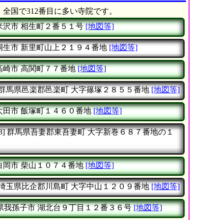
、全国で312番目に多い寺院です。
米沢市
相生町２番５１号
[地図等]
桐生市
新里町山上２１９４番地
[地図等]
高崎市
高関町７７番地
[地図等]
群馬県邑楽郡邑楽町
大字篠塚２８５５番地
[地図等]
太田市
飯塚町１４６０番地
[地図等]
3]
群馬県吾妻郡東吾妻町
大字新巻６８７番地の１
白岡市
柴山１０７４番地
[地図等]
埼玉県比企郡川島町
大字中山１２０９番地
[地図等]
県我孫子市
湖北台９丁目１２番３６号
[地図等]