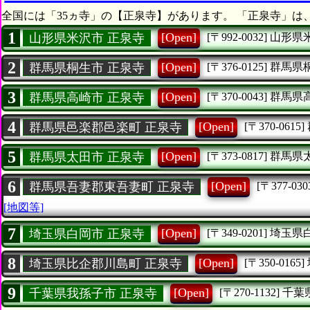
全国には「35ヵ寺」の【正泉寺】があります。 「正泉寺」は
1
[Open]
山形県米沢市 正泉寺
[〒992-0032]
山形県
2
[Open]
群馬県桐生市 正泉寺
[〒376-0125]
群馬県
3
[Open]
群馬県高崎市 正泉寺
[〒370-0043]
群馬県
4
[Open]
群馬県邑楽郡邑楽町 正泉寺
[〒370-0615]
5
[Open]
群馬県太田市 正泉寺
[〒373-0817]
群馬県
6
[Open]
群馬県吾妻郡東吾妻町 正泉寺
[〒377-030
[地図等]
7
[Open]
埼玉県白岡市 正泉寺
[〒349-0201]
埼玉県
8
[Open]
埼玉県比企郡川島町 正泉寺
[〒350-0165]
9
[Open]
千葉県我孫子市 正泉寺
[〒270-1132]
千葉