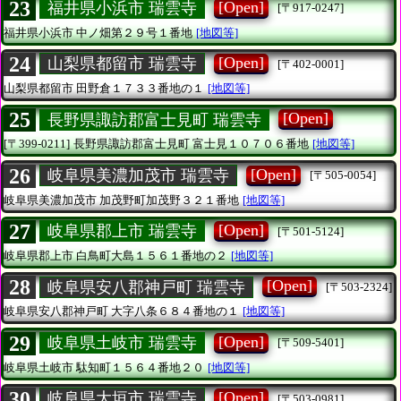
23
[Open]
福井県小浜市 瑞雲寺
[〒917-0247]
福井県小浜市
中ノ畑第２９号１番地
[地図等]
24
[Open]
山梨県都留市 瑞雲寺
[〒402-0001]
山梨県都留市
田野倉１７３３番地の１
[地図等]
25
[Open]
長野県諏訪郡富士見町 瑞雲寺
[〒399-0211]
長野県諏訪郡富士見町
富士見１０７０６番地
[地図等]
26
[Open]
岐阜県美濃加茂市 瑞雲寺
[〒505-0054]
岐阜県美濃加茂市
加茂野町加茂野３２１番地
[地図等]
27
[Open]
岐阜県郡上市 瑞雲寺
[〒501-5124]
岐阜県郡上市
白鳥町大島１５６１番地の２
[地図等]
28
[Open]
岐阜県安八郡神戸町 瑞雲寺
[〒503-2324]
岐阜県安八郡神戸町
大字八条６８４番地の１
[地図等]
29
[Open]
岐阜県土岐市 瑞雲寺
[〒509-5401]
岐阜県土岐市
駄知町１５６４番地２０
[地図等]
30
[Open]
岐阜県大垣市 瑞雲寺
[〒503-0981]