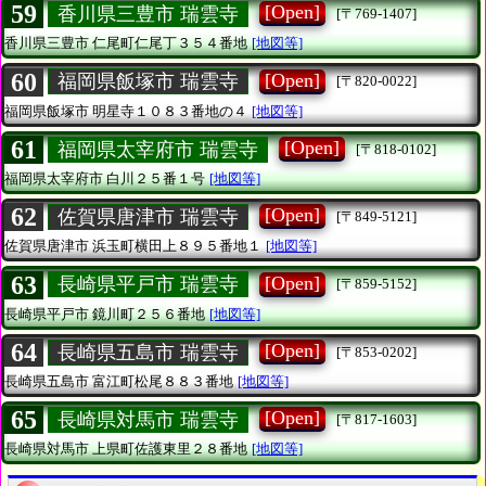
59
[Open]
香川県三豊市 瑞雲寺
[〒769-1407]
香川県三豊市
仁尾町仁尾丁３５４番地
[地図等]
60
[Open]
福岡県飯塚市 瑞雲寺
[〒820-0022]
福岡県飯塚市
明星寺１０８３番地の４
[地図等]
61
[Open]
福岡県太宰府市 瑞雲寺
[〒818-0102]
福岡県太宰府市
白川２５番１号
[地図等]
62
[Open]
佐賀県唐津市 瑞雲寺
[〒849-5121]
佐賀県唐津市
浜玉町横田上８９５番地１
[地図等]
63
[Open]
長崎県平戸市 瑞雲寺
[〒859-5152]
長崎県平戸市
鏡川町２５６番地
[地図等]
64
[Open]
長崎県五島市 瑞雲寺
[〒853-0202]
長崎県五島市
富江町松尾８８３番地
[地図等]
65
[Open]
長崎県対馬市 瑞雲寺
[〒817-1603]
長崎県対馬市
上県町佐護東里２８番地
[地図等]