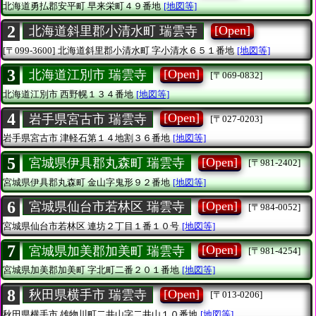
北海道勇払郡安平町
早来栄町４９番地
[地図等]
2
[Open]
北海道斜里郡小清水町 瑞雲寺
[〒099-3600]
北海道斜里郡小清水町
字小清水６５１番地
[地図等]
3
[Open]
北海道江別市 瑞雲寺
[〒069-0832]
北海道江別市
西野幌１３４番地
[地図等]
4
[Open]
岩手県宮古市 瑞雲寺
[〒027-0203]
岩手県宮古市
津軽石第１４地割３６番地
[地図等]
5
[Open]
宮城県伊具郡丸森町 瑞雲寺
[〒981-2402]
宮城県伊具郡丸森町
金山字鬼形９２番地
[地図等]
6
[Open]
宮城県仙台市若林区 瑞雲寺
[〒984-0052]
宮城県仙台市若林区
連坊２丁目１番１０号
[地図等]
7
[Open]
宮城県加美郡加美町 瑞雲寺
[〒981-4254]
宮城県加美郡加美町
字北町二番２０１番地
[地図等]
8
[Open]
秋田県横手市 瑞雲寺
[〒013-0206]
秋田県横手市
雄物川町二井山字二井山１０番地
[地図等]