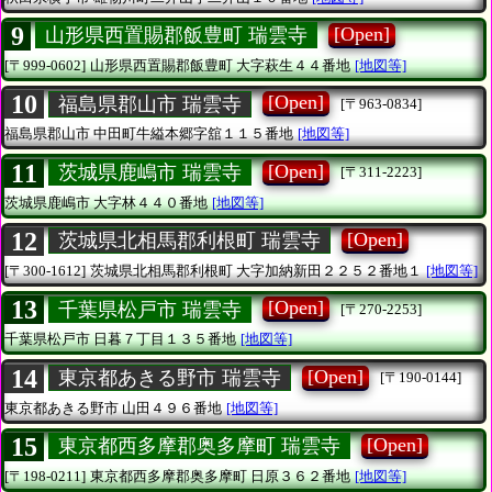
9
[Open]
山形県西置賜郡飯豊町 瑞雲寺
[〒999-0602]
山形県西置賜郡飯豊町
大字萩生４４番地
[地図等]
10
[Open]
福島県郡山市 瑞雲寺
[〒963-0834]
福島県郡山市
中田町牛縊本郷字舘１１５番地
[地図等]
11
[Open]
茨城県鹿嶋市 瑞雲寺
[〒311-2223]
茨城県鹿嶋市
大字林４４０番地
[地図等]
12
[Open]
茨城県北相馬郡利根町 瑞雲寺
[〒300-1612]
茨城県北相馬郡利根町
大字加納新田２２５２番地１
[地図等]
13
[Open]
千葉県松戸市 瑞雲寺
[〒270-2253]
千葉県松戸市
日暮７丁目１３５番地
[地図等]
14
[Open]
東京都あきる野市 瑞雲寺
[〒190-0144]
東京都あきる野市
山田４９６番地
[地図等]
15
[Open]
東京都西多摩郡奥多摩町 瑞雲寺
[〒198-0211]
東京都西多摩郡奥多摩町
日原３６２番地
[地図等]