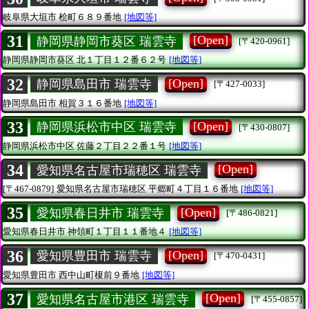
岐阜県大垣市
桧町６８９番地
[地図等]
31
[Open]
静岡県静岡市葵区 瑞雲寺
[〒420-0961]
静岡県静岡市葵区
北１丁目１２番６２号
[地図等]
32
[Open]
静岡県島田市 瑞雲寺
[〒427-0033]
静岡県島田市
相賀３１６番地
[地図等]
33
[Open]
静岡県浜松市中区 瑞雲寺
[〒430-0807]
静岡県浜松市中区
佐藤２丁目２２番１号
[地図等]
34
[Open]
愛知県名古屋市瑞穂区 瑞雲寺
[〒467-0879]
愛知県名古屋市瑞穂区
平郷町４丁目１６番地
[地図等]
35
[Open]
愛知県春日井市 瑞雲寺
[〒486-0821]
愛知県春日井市
神領町１丁目１１番地４
[地図等]
36
[Open]
愛知県豊田市 瑞雲寺
[〒470-0431]
愛知県豊田市
西中山町榎前９番地
[地図等]
37
[Open]
愛知県名古屋市港区 瑞雲寺
[〒455-0857]