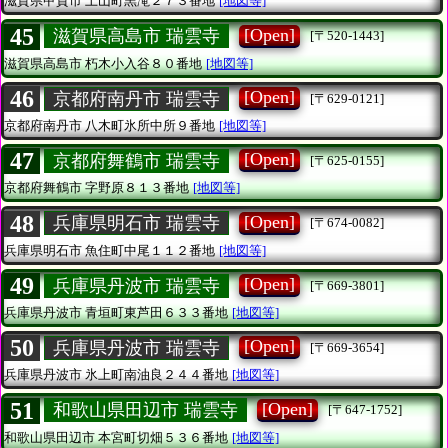
滋賀県甲賀市
土山町黒滝２７３番地
[地図等]
45
[Open]
滋賀県高島市 瑞雲寺
[〒520-1443]
滋賀県高島市
朽木小入谷８０番地
[地図等]
46
[Open]
京都府南丹市 瑞雲寺
[〒629-0121]
京都府南丹市
八木町氷所中所９番地
[地図等]
47
[Open]
京都府舞鶴市 瑞雲寺
[〒625-0155]
京都府舞鶴市
字野原８１３番地
[地図等]
48
[Open]
兵庫県明石市 瑞雲寺
[〒674-0082]
兵庫県明石市
魚住町中尾１１２番地
[地図等]
49
[Open]
兵庫県丹波市 瑞雲寺
[〒669-3801]
兵庫県丹波市
青垣町東芦田６３３番地
[地図等]
50
[Open]
兵庫県丹波市 瑞雲寺
[〒669-3654]
兵庫県丹波市
氷上町南油良２４４番地
[地図等]
51
[Open]
和歌山県田辺市 瑞雲寺
[〒647-1752]
和歌山県田辺市
本宮町切畑５３６番地
[地図等]