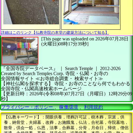
詳細はこのリンク【仏教寺院の本堂の建築方法について知る】
[This page was uploaded on 2026年07月28日
(火曜日)08時17分39秒]
『全国寺院データベース』 ｜ Search Temple
｜
2012-2026
Created by
Search Temples Corp.
寺院・仏閣・お寺の
全国情報サイト
≪お寺総合調査・
検索サイト≫
【神社仏閣を探求する】
寺院・お寺のことなら何でもわかる
全国寺院・仏閣高速検索ホームページ
【更新日時：2026年(令和08年)07月27日（月曜日）12時29分09
秒】
プライバシー・ポリシー
、
稼働環境
、
利用規約
【仏教キーワード】：開眼供養，埋葬許可証，樹木葬，宗派，供
養，納骨堂，夫婦墓，改葬，お施餓鬼，仏法，合祀墓，寺院墓地，
散骨，倶会一処，仏恩，法事，合葬墓，分骨，月命日，帰依，僧侶