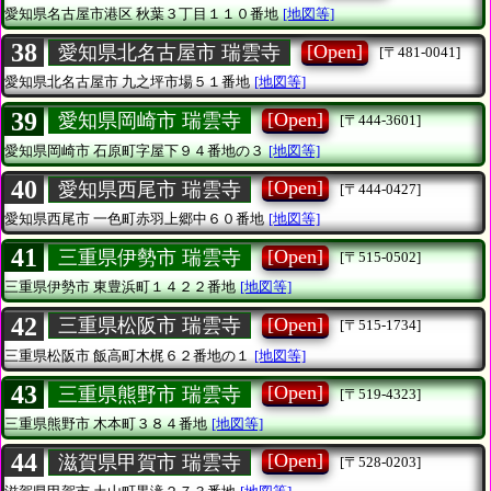
愛知県名古屋市港区
秋葉３丁目１１０番地
[地図等]
38
[Open]
愛知県北名古屋市 瑞雲寺
[〒481-0041]
愛知県北名古屋市
九之坪市場５１番地
[地図等]
39
[Open]
愛知県岡崎市 瑞雲寺
[〒444-3601]
愛知県岡崎市
石原町字屋下９４番地の３
[地図等]
40
[Open]
愛知県西尾市 瑞雲寺
[〒444-0427]
愛知県西尾市
一色町赤羽上郷中６０番地
[地図等]
41
[Open]
三重県伊勢市 瑞雲寺
[〒515-0502]
三重県伊勢市
東豊浜町１４２２番地
[地図等]
42
[Open]
三重県松阪市 瑞雲寺
[〒515-1734]
三重県松阪市
飯高町木梶６２番地の１
[地図等]
43
[Open]
三重県熊野市 瑞雲寺
[〒519-4323]
三重県熊野市
木本町３８４番地
[地図等]
44
[Open]
滋賀県甲賀市 瑞雲寺
[〒528-0203]