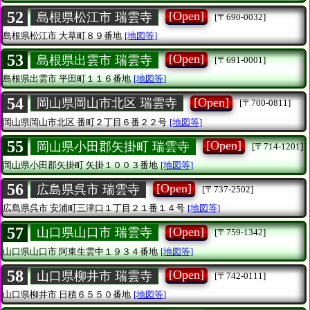
52
[Open]
島根県松江市 瑞雲寺
[〒690-0032]
島根県松江市
大草町８９番地
[地図等]
53
[Open]
島根県出雲市 瑞雲寺
[〒691-0001]
島根県出雲市
平田町１１６番地
[地図等]
54
[Open]
岡山県岡山市北区 瑞雲寺
[〒700-0811]
岡山県岡山市北区
番町２丁目６番２２号
[地図等]
55
[Open]
岡山県小田郡矢掛町 瑞雲寺
[〒714-1201]
岡山県小田郡矢掛町
矢掛１００３番地
[地図等]
56
[Open]
広島県呉市 瑞雲寺
[〒737-2502]
広島県呉市
安浦町三津口１丁目２１番１４号
[地図等]
57
[Open]
山口県山口市 瑞雲寺
[〒759-1342]
山口県山口市
阿東生雲中１９３４番地
[地図等]
58
[Open]
山口県柳井市 瑞雲寺
[〒742-0111]
山口県柳井市
日積６５５０番地
[地図等]