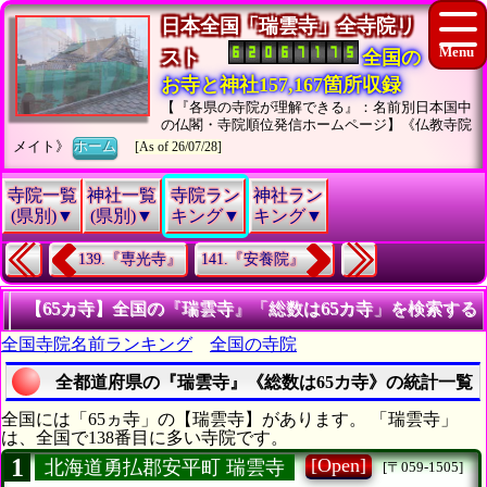
日本全国「瑞雲寺」全寺院リ
スト
全国の
お寺と神社157,167箇所収録
【『各県の寺院が理解できる』：名前別日本国中
の仏閣・寺院順位発信ホームページ】《仏教寺院
メイト》
ホーム
[As of 26/07/28]
寺院一覧
神社一覧
寺院ラン
神社ラン
(県別)▼
(県別)▼
キング▼
キング▼
139.『専光寺』
141.『安養院』
【65カ寺】全国の『瑞雲寺』「総数は65カ寺」を検索する
全国寺院名前ランキング
全国の寺院
全都道府県の『瑞雲寺』《総数は65カ寺》の統計一覧
全国には「65ヵ寺」の【瑞雲寺】があります。 「瑞雲寺」
は、全国で138番目に多い寺院です。
1
[Open]
北海道勇払郡安平町 瑞雲寺
[〒059-1505]