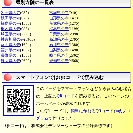
県別寺院の一覧表
岩手県の寺
(635)
宮城県の寺
(940)
秋田県の寺
(679)
山形県の寺
(1473)
福島県の寺
(1530)
茨城県の寺
(1275)
栃木県の寺
(983)
群馬県の寺
(1199)
埼玉県の寺
(2225)
千葉県の寺
(2998)
神奈川県の寺
(1905)
新潟県の寺
(2795)
富山県の寺
(1604)
石川県の寺
(1380)
福井県の寺
(1687)
山梨県の寺
(1490)
長野県の寺
(1555)
岐阜県の寺
(2302)
静岡県の寺
(2602)
愛知県の寺
(4668)
スマートフォンではQRコードで読み込む
このページをスマートフォンなどから読み込む場合
は、上記の
QRコード
を読み取ると、このページの
ホームページが表示されます。
このQRコードは、
簡単に作れるQRコード作成プロ
グラム
で作りました。
（QRコードは、株式会社デンソーウェーブの登録商標です）