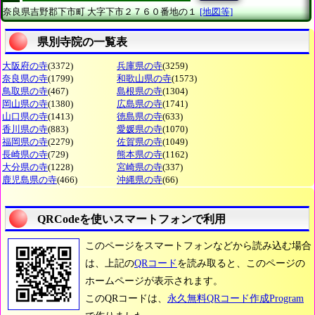
奈良県吉野郡下市町
大字下市２７６０番地の１
[地図等]
県別寺院の一覧表
大阪府の寺
(3372)
兵庫県の寺
(3259)
奈良県の寺
(1799)
和歌山県の寺
(1573)
鳥取県の寺
(467)
島根県の寺
(1304)
岡山県の寺
(1380)
広島県の寺
(1741)
山口県の寺
(1413)
徳島県の寺
(633)
香川県の寺
(883)
愛媛県の寺
(1070)
福岡県の寺
(2279)
佐賀県の寺
(1049)
長崎県の寺
(729)
熊本県の寺
(1162)
大分県の寺
(1228)
宮崎県の寺
(337)
鹿児島県の寺
(466)
沖縄県の寺
(66)
QRCodeを使いスマートフォンで利用
このページをスマートフォンなどから読み込む場合
は、上記の
QRコード
を読み取ると、このページの
ホームページが表示されます。
このQRコードは、
永久無料QRコード作成Program