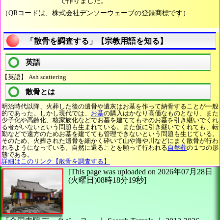
で作りました。
（QRコードは、株式会社デンソーウェーブの登録商標です）
「散骨を調査する」【宗教用語を知る】
英語
【英語】 Ash scattering
散骨とは
明治時代以降、火葬した後の遺骨や遺灰はお墓を作って納骨することが一般
的であった。しかし現代では、
お墓
の購入はかなり高価なものとなり、また
少子化や高齢化、核家族化などでお墓を建ててもそのお墓を引き継いでくれ
る者がいないという問題も生まれている。また仮に引き継いでくれても、転
勤などで遠方のためお墓を建てても管理できないという問題も生じている。
そのため、火葬された遺骨を細かく砕いて山や海や川などにまく散骨が行わ
れるようになっている。自然に還ることを願って行われる
自然葬
の１つの形
態である。
詳細はこのリンク【散骨を調査する】
[This page was uploaded on 2026年07月28日
(火曜日)08時18分19秒]