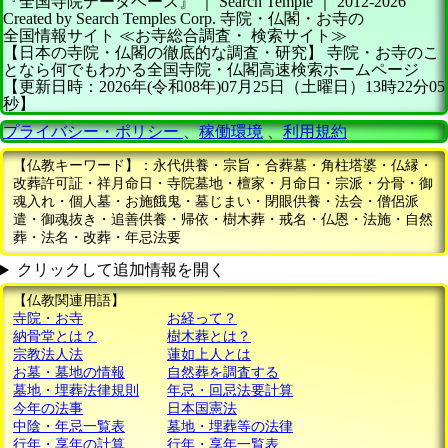
『全国寺院データベース』 ｜ Search Temple
｜
2012-2026
Created by
Search Temples Corp.
寺院・仏閣・お寺の
全国情報サイト
≪お寺総合調査・
検索サイト≫
【日本の寺院・仏閣の徹底的な調査・研究】
寺院・お寺のこ
となら何でもわかる全国寺院・仏閣高速検索ホームページ
【更新日時：2026年(令和08年)07月25日（土曜日）13時22分05
秒】
プライバシー・ポリシー
、
稼働環境
、
利用規約
【仏教キーワード】：永代供養・宗旨・合葬墓・角柱塔婆・仏縁・
改葬許可証・祥月命日・寺院墓地・檀家・月命日・宗派・分骨・御
魂入れ・個人墓・お施餓鬼・墓じまい・閉眼供養・法会・僧侶派
遣・御魂抜き・追善供養・帰依・樹木葬・戒名・仏恩・法施・自然
葬・法名・改葬・年忌法要
クリックして追加情報を開く
【仏教関連用語】
寺院・お寺
お経って？
納骨堂とは？
樹木葬とは？
宗教法人法
蓮如上人とは
お墓・墓地の情報
自然葬を調査する
墓地・埋葬法律規則
年忌・回忌法要計算
今年の法事
日本国憲法
中陰・年忌一覧表
墓地・埋葬等の法律
行年・享年の計算
行年・享年一覧表