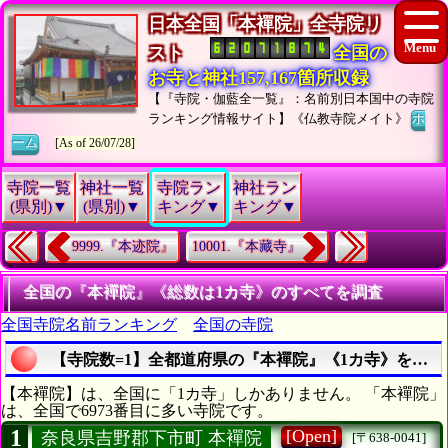
日本全国「本襌院」全寺院リ
スト
全国の
お寺と神社157,167箇所収録
【『寺院・伽藍全一覧』：名前別日本国中の寺院
ランキング情報サイト】《仏教寺院メイト》
ホ
ーム
[As of 26/07/28]
寺院一覧
神社一覧
寺院ラン
神社ラン
(県別)▼
(県別)▼
キング▼
キング▼
9999.『本迹院』
10001.『本藏寺』
全国の『本襌院』《総数は1カ寺》のすべてを調査
全国寺院名前ランキング
全国の寺院
【寺院数=1】全都道府県の『本襌院』《1カ寺》を調査
【本襌院】は、全国に「1カ寺」しかありません。 「本襌院」
は、全国で6973番目に多い寺院です。
1
[Open]
奈良県吉野郡下市町 本襌院
[〒638-0041]