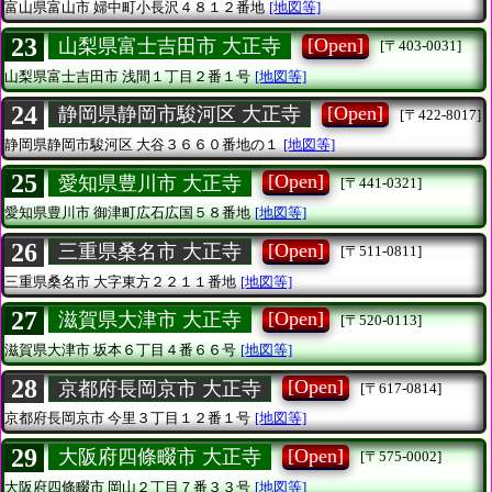
富山県富山市
婦中町小長沢４８１２番地
[地図等]
23
[Open]
山梨県富士吉田市 大正寺
[〒403-0031]
山梨県富士吉田市
浅間１丁目２番１号
[地図等]
24
[Open]
静岡県静岡市駿河区 大正寺
[〒422-8017]
静岡県静岡市駿河区
大谷３６６０番地の１
[地図等]
25
[Open]
愛知県豊川市 大正寺
[〒441-0321]
愛知県豊川市
御津町広石広国５８番地
[地図等]
26
[Open]
三重県桑名市 大正寺
[〒511-0811]
三重県桑名市
大字東方２２１１番地
[地図等]
27
[Open]
滋賀県大津市 大正寺
[〒520-0113]
滋賀県大津市
坂本６丁目４番６６号
[地図等]
28
[Open]
京都府長岡京市 大正寺
[〒617-0814]
京都府長岡京市
今里３丁目１２番１号
[地図等]
29
[Open]
大阪府四條畷市 大正寺
[〒575-0002]
大阪府四條畷市
岡山２丁目７番３３号
[地図等]