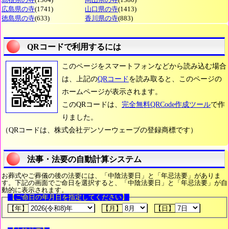
広島県の寺
(1741)
山口県の寺
(1413)
徳島県の寺
(633)
香川県の寺
(883)
QRコードで利用するには
このページをスマートフォンなどから読み込む場合
は、上記の
QRコード
を読み取ると、このページの
ホームページが表示されます。
このQRコードは、
完全無料QRCode作成ツール
で作
りました。
（QRコードは、株式会社デンソーウェーブの登録商標です）
法事・法要の自動計算システム
お葬式やご葬儀の後の法要には、「中陰法要日」と「年忌法要」がありま
す。下記の画面でご命日を選択すると、「中陰法要日」と「年忌法要」が自
動的に表示されます。
【ご命日の年月日を指定してください】
【年】
【月】
【日】