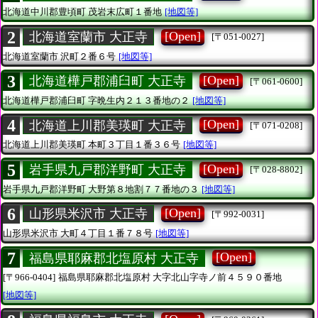
北海道中川郡豊頃町
茂岩末広町１番地
[地図等]
2
[Open]
北海道室蘭市 大正寺
[〒051-0027]
北海道室蘭市
沢町２番６号
[地図等]
3
[Open]
北海道樺戸郡浦臼町 大正寺
[〒061-0600]
北海道樺戸郡浦臼町
字晩生内２１３番地の２
[地図等]
4
[Open]
北海道上川郡美瑛町 大正寺
[〒071-0208]
北海道上川郡美瑛町
本町３丁目１番３６号
[地図等]
5
[Open]
岩手県九戸郡洋野町 大正寺
[〒028-8802]
岩手県九戸郡洋野町
大野第８地割７７番地の３
[地図等]
6
[Open]
山形県米沢市 大正寺
[〒992-0031]
山形県米沢市
大町４丁目１番７８号
[地図等]
7
[Open]
福島県耶麻郡北塩原村 大正寺
[〒966-0404]
福島県耶麻郡北塩原村
大字北山字寺ノ前４５９０番地
[地図等]