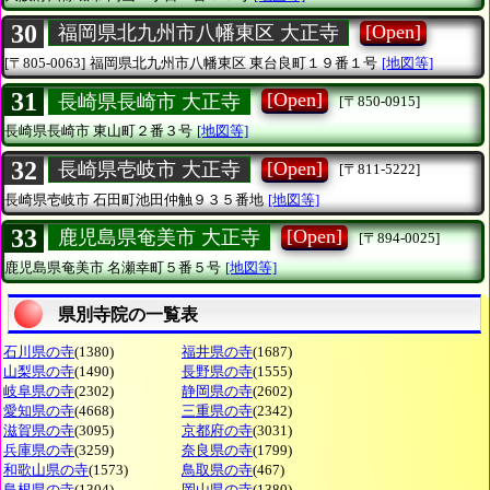
30
[Open]
福岡県北九州市八幡東区 大正寺
[〒805-0063]
福岡県北九州市八幡東区
東台良町１９番１号
[地図等]
31
[Open]
長崎県長崎市 大正寺
[〒850-0915]
長崎県長崎市
東山町２番３号
[地図等]
32
[Open]
長崎県壱岐市 大正寺
[〒811-5222]
長崎県壱岐市
石田町池田仲触９３５番地
[地図等]
33
[Open]
鹿児島県奄美市 大正寺
[〒894-0025]
鹿児島県奄美市
名瀬幸町５番５号
[地図等]
県別寺院の一覧表
石川県の寺
(1380)
福井県の寺
(1687)
山梨県の寺
(1490)
長野県の寺
(1555)
岐阜県の寺
(2302)
静岡県の寺
(2602)
愛知県の寺
(4668)
三重県の寺
(2342)
滋賀県の寺
(3095)
京都府の寺
(3031)
兵庫県の寺
(3259)
奈良県の寺
(1799)
和歌山県の寺
(1573)
鳥取県の寺
(467)
島根県の寺
(1304)
岡山県の寺
(1380)