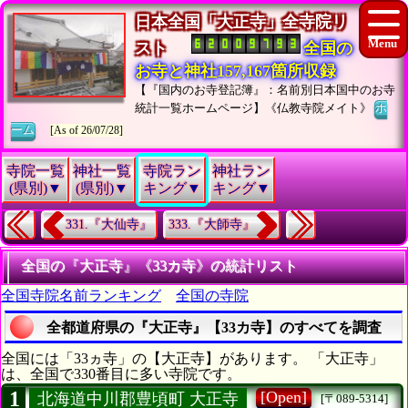
日本全国「大正寺」全寺院リ
スト
全国の
お寺と神社157,167箇所収録
【『国内のお寺登記簿』：名前別日本国中のお寺
統計一覧ホームページ】《仏教寺院メイト》
ホ
ーム
[As of 26/07/28]
寺院一覧
神社一覧
寺院ラン
神社ラン
(県別)▼
(県別)▼
キング▼
キング▼
331.『大仙寺』
333.『大師寺』
全国の『大正寺』《33カ寺》の統計リスト
全国寺院名前ランキング
全国の寺院
全都道府県の『大正寺』【33カ寺】のすべてを調査
全国には「33ヵ寺」の【大正寺】があります。 「大正寺」
は、全国で330番目に多い寺院です。
1
[Open]
北海道中川郡豊頃町 大正寺
[〒089-5314]