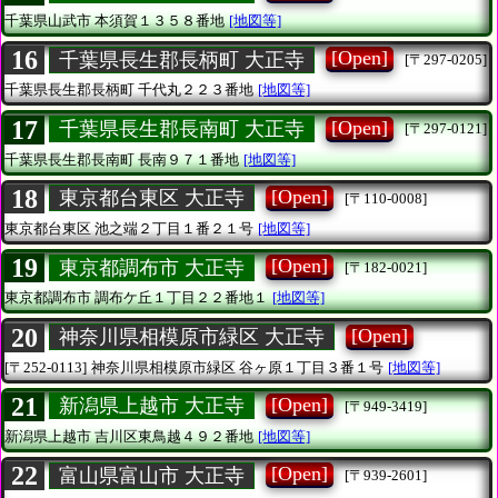
千葉県山武市
本須賀１３５８番地
[地図等]
16
[Open]
千葉県長生郡長柄町 大正寺
[〒297-0205]
千葉県長生郡長柄町
千代丸２２３番地
[地図等]
17
[Open]
千葉県長生郡長南町 大正寺
[〒297-0121]
千葉県長生郡長南町
長南９７１番地
[地図等]
18
[Open]
東京都台東区 大正寺
[〒110-0008]
東京都台東区
池之端２丁目１番２１号
[地図等]
19
[Open]
東京都調布市 大正寺
[〒182-0021]
東京都調布市
調布ケ丘１丁目２２番地１
[地図等]
20
[Open]
神奈川県相模原市緑区 大正寺
[〒252-0113]
神奈川県相模原市緑区
谷ヶ原１丁目３番１号
[地図等]
21
[Open]
新潟県上越市 大正寺
[〒949-3419]
新潟県上越市
吉川区東鳥越４９２番地
[地図等]
22
[Open]
富山県富山市 大正寺
[〒939-2601]