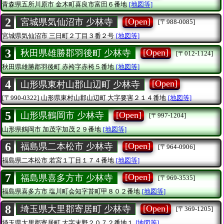
青森県五所川原市
金木町喜良市富田６番地
[地図等]
2
[Open]
宮城県気仙沼市 少林寺
[〒988-0085]
宮城県気仙沼市
三日町２丁目３番２号
[地図等]
3
[Open]
秋田県雄勝郡羽後町 少林寺
[〒012-1124]
秋田県雄勝郡羽後町
赤袴字赤袴５番地
[地図等]
4
[Open]
山形県東村山郡山辺町 少林寺
[〒990-0322]
山形県東村山郡山辺町
大字要害２１４番地
[地図等]
5
[Open]
山形県鶴岡市 少林寺
[〒997-1204]
山形県鶴岡市
加茂字加茂２９番地
[地図等]
6
[Open]
福島県二本松市 少林寺
[〒964-0906]
福島県二本松市
若宮１丁目１７４番地
[地図等]
7
[Open]
福島県喜多方市 少林寺
[〒969-3535]
福島県喜多方市
塩川町会知字苔町甲８０２番地
[地図等]
8
[Open]
埼玉県大里郡寄居町 少林寺
[〒369-1205]
埼玉県大里郡寄居町
大字末野２０７２番地１
[地図等]