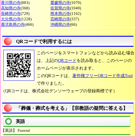
香川県の寺
(883)
愛媛県の寺
(1070)
高知県の寺
(368)
佐賀県の寺
(1049)
長崎県の寺
(729)
熊本県の寺
(1162)
大分県の寺
(1228)
宮崎県の寺
(337)
鹿児島県の寺
(466)
沖縄県の寺
(66)
QRコードで利用するには
このページをスマートフォンなどから読み込む場合
は、上記の
QRコード
を読み取ると、このページの
ホームページが表示されます。
このQRコードは、
著作権フリーQRコード作成Tool
で作りました。
（QRコードは、株式会社デンソーウェーブの登録商標です）
「葬儀・葬式を考える」【宗教語の疑問に答える】
英語
【英語】 Funeral