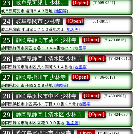
23
[Open]
岐阜県可児市 少林寺
[〒509-0247]
岐阜県可児市
塩河５４３番地
[地図等]
24
[Open]
岐阜県関市 少林寺
[〒501-3911]
岐阜県関市
肥田瀬１７１０番地の１
[地図等]
25
[Open]
静岡県静岡市葵区 少林寺
[〒420-0816]
静岡県静岡市葵区
沓谷１３４４番地の７
[地図等]
26
[Open]
静岡県静岡市清水区 少林寺
[〒424-0212]
静岡県静岡市清水区
八木間町５１４番地
[地図等]
27
[Open]
静岡県掛川市 少林寺
[〒436-0013]
静岡県掛川市
子隣３０９番地
[地図等]
28
[Open]
静岡県浜松市中区 少林寺
[〒430-0907]
静岡県浜松市中区
高林１丁目１０番２５号
[地図等]
29
[Open]
静岡県静岡市清水区 少林寺
[〒424-0304]
静岡県静岡市清水区
立花３００番地
[地図等]
30
[Open]
愛知県尾張旭市 少林寺
[〒488-0054]