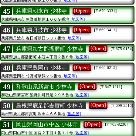
大阪府豊能郡能勢町
森上６６番地
[地図等]
45
[Open]
兵庫県朝来市 少林寺
[〒679-3331]
兵庫県朝来市
生野町栃原１０６９番地
[地図等]
46
[Open]
兵庫県丹波市 少林寺
[〒669-3411]
兵庫県丹波市
春日町朝日５３７番地
[地図等]
47
[Open]
兵庫県加古郡播磨町 少林寺
[〒675-0154]
兵庫県加古郡播磨町
本荘４丁目２番８号
[地図等]
48
[Open]
兵庫県豊岡市 少林寺
[〒669-6215]
兵庫県豊岡市
竹野町草飼２５番地
[地図等]
49
[Open]
和歌山県新宮市 少林寺
[〒647-1211]
和歌山県新宮市
熊野川町日足２９５番地
[地図等]
50
[Open]
島根県鹿足郡吉賀町 少林寺
[〒699-5516]
島根県鹿足郡吉賀町
沢田４６６番地
[地図等]
51
[Open]
岡山県岡山市中区 少林寺
[〒703-8236]
岡山県岡山市中区
国富２丁目１番１１号
[地図等]