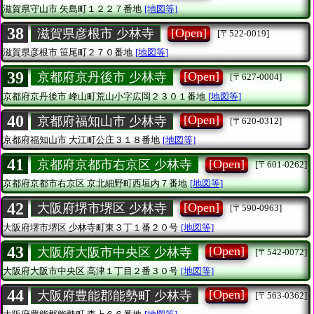
滋賀県守山市
矢島町１２２７番地
[地図等]
38
[Open]
滋賀県彦根市 少林寺
[〒522-0019]
滋賀県彦根市
笹尾町２７０番地
[地図等]
39
[Open]
京都府京丹後市 少林寺
[〒627-0004]
京都府京丹後市
峰山町荒山小字広岡２３０１番地
[地図等]
40
[Open]
京都府福知山市 少林寺
[〒620-0312]
京都府福知山市
大江町公庄３１８番地
[地図等]
41
[Open]
京都府京都市右京区 少林寺
[〒601-0262]
京都府京都市右京区
京北細野町西垣内７番地
[地図等]
42
[Open]
大阪府堺市堺区 少林寺
[〒590-0963]
大阪府堺市堺区
少林寺町東３丁１番２０号
[地図等]
43
[Open]
大阪府大阪市中央区 少林寺
[〒542-0072]
大阪府大阪市中央区
高津１丁目２番３０号
[地図等]
44
[Open]
大阪府豊能郡能勢町 少林寺
[〒563-0362]